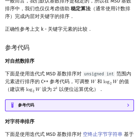
一般而言，我们默认基数排序是稳定的，所以在 MSD 基数
排序中，我们也仅仅考虑借助
稳定算法
（通常使用计数排
序）完成内层对关键字的排序．
正确性参考上文 k - 关键字元素的比较．
参考代码
对自然数排序
下面是使用迭代式 MSD 基数排序对
范围内
unsigned int
元素进行排序的 C++ 参考代码，可调整
和
的值
𝑊
l
o
g
𝑊
W
log
2
W
2
（建议将
设为
以便位运算优化）．
𝑘
l
o
g
𝑊
2
log
2
W
2
k
2
参考代码
对字符串排序
下面是使用迭代式 MSD 基数排序对
空终止字节字符串
基于