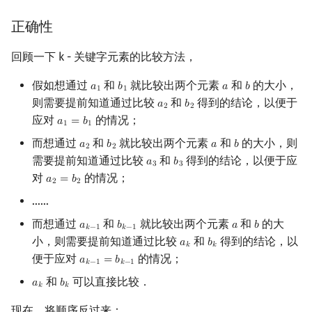
正确性
回顾一下 k - 关键字元素的比较方法，
假如想通过
和
就比较出两个元素
和
的大小，
𝑎
𝑏
𝑎
𝑏
a
1
b
1
a
b
1
1
则需要提前知道通过比较
和
得到的结论，以便于
𝑎
𝑏
a
2
b
2
2
2
应对
的情况；
𝑎
=
𝑏
a
1
=
b
1
1
1
而想通过
和
就比较出两个元素
和
的大小，则
𝑎
𝑏
𝑎
𝑏
a
2
b
2
a
b
2
2
需要提前知道通过比较
和
得到的结论，以便于应
𝑎
𝑏
a
3
b
3
3
3
对
的情况；
𝑎
=
𝑏
a
2
=
b
2
2
2
……
而想通过
和
就比较出两个元素
和
的大
𝑎
𝑏
𝑎
𝑏
a
k
−
1
b
k
−
1
a
b
𝑘
−
1
𝑘
−
1
小，则需要提前知道通过比较
和
得到的结论，以
𝑎
𝑏
a
k
b
k
𝑘
𝑘
便于应对
的情况；
𝑎
=
𝑏
a
k
−
1
=
b
k
−
1
𝑘
−
1
𝑘
−
1
和
可以直接比较．
𝑎
𝑏
a
k
b
k
𝑘
𝑘
现在，将顺序反过来：