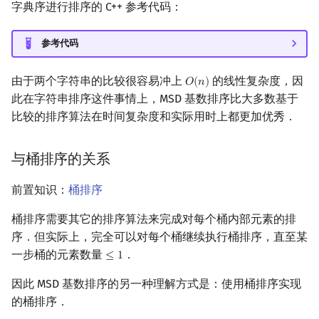
字典序进行排序的 C++ 参考代码：
参考代码
由于两个字符串的比较很容易冲上
的线性复杂度，因
𝑂
(
𝑛
)
O
(
n
)
此在字符串排序这件事情上，MSD 基数排序比大多数基于
比较的排序算法在时间复杂度和实际用时上都更加优秀．
与桶排序的关系
前置知识：
桶排序
桶排序需要其它的排序算法来完成对每个桶内部元素的排
序．但实际上，完全可以对每个桶继续执行桶排序，直至某
一步桶的元素数量
．
≤
1
≤
1
因此 MSD 基数排序的另一种理解方式是：使用桶排序实现
的桶排序．