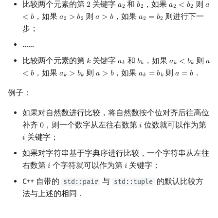
比较两个元素的第
关键字
和
，如果
则
2
𝑎
𝑏
𝑎
<
𝑏
𝑎
2
a
2
b
2
a
2
<
b
2
a
<
2
2
2
2
回文树
概率论
可持久化数据结构
欧拉图
Kahan 求和
空间复杂度
二次剩余
，如果
则
，如果
则进行下一
<
𝑏
𝑎
>
𝑏
𝑎
>
𝑏
𝑎
=
𝑏
a
2
>
b
2
a
>
b
a
2
=
b
2
2
2
2
2
步；
参考资料与注释
序列自动机
博弈论
树套树
哈密顿图
珂朵莉树/颜色段均摊
阶 & 原根
……
最小表示法
数值算法
K-D Tree
二分图
空间优化简介
离散对数
比较两个元素的第
关键字
和
，如果
则
𝑘
𝑎
𝑏
𝑎
<
𝑏
𝑎
k
a
k
b
k
a
k
<
b
k
a
<
𝑘
𝑘
𝑘
𝑘
，如果
则
，如果
则
．
<
𝑏
𝑎
>
𝑏
𝑎
>
𝑏
𝑎
=
𝑏
𝑎
=
𝑏
a
k
>
b
k
a
>
b
a
k
=
b
k
a
=
b
𝑘
𝑘
𝑘
𝑘
Lyndon 分解
序理论
动态树
平面图
高次剩余 & 单位根
例子：
Main–Lorentz 算法
杨氏矩阵
析合树
弦图
数论分块
如果对自然数进行比较，将自然数按个位对齐后往高位
补齐
，则一个数字从左往右数第
位数就可以作为第
0
𝑖
0
i
拟阵
PQ 树
图的着色
狄利克雷卷积
关键字；
𝑖
i
如果对字符串基于字典序进行比较，一个字符串从左往
Berlekamp–Massey 算法
手指树
网络流
莫比乌斯反演
右数第
个字符就可以作为第
关键字；
𝑖
𝑖
i
i
霍夫曼树
图的匹配
杜教筛
C++ 自带的
与
的默认比较方
std::pair
std::tuple
法与上述的相同．
Prüfer 序列
Powerful Number 筛