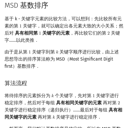
MSD 基数排序
矩阵树定理
Min_25 筛
基于 k - 关键字元素的比较方法，可以想到：先比较所有元
LGV 引理
洲阁筛
素的第
关键字，就可以确定出各元素大致的大小关系；然
1
1
最大团搜索算法
类欧几里德算法
后对
具有相同第
关键字的元素
，再比较它们的第
关键
1
2
1
2
字……以此类推．
支配树
Meissel–Lehmer 算法
由于是从第
关键字到第
关键字顺序进行比较，由上述
1
𝑘
1
k
思想导出的排序算法称为 MSD（Most Significant Digit
图上随机游走
连分数
first）基数排序．
Stern–Brocot 树与 Farey
算法流程
二次域
将待排序的元素拆分为
个关键字，先对第
关键字进行
𝑘
1
k
1
稳定排序，然后对于每组
具有相同关键字的元素
再对第
Pell 方程
2
2
关键字进行稳定排序（递归执行）……最后对于每组
具有相
同关键字的元素
再对第
关键字进行稳定排序．
𝑘
k