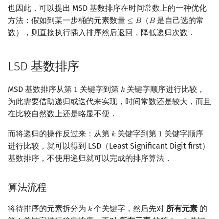
也因此，可以提出 MSD 基数排序在时间常数上的一种优化
方法：假如到某一步桶的元素数量
（
是自己选的常
≤
𝐵
𝐵
≤
B
B
数），则直接执行插入排序然后返回，降低递归次数．
LSD 基数排序
MSD 基数排序从第
关键字到第
关键字顺序进行比较，
1
𝑘
1
k
为此需要借助递归或迭代来实现，时间常数还是较大，而且
在比较自然数上还是略显不便．
而将递归的操作反过来：从第
关键字到第
关键字顺序
𝑘
1
k
1
进行比较，就可以得到 LSD（Least Significant Digit first）
基数排序，不使用递归就可以完成的排序算法．
算法流程
将待排序的元素拆分为
个关键字，然后先对
所有元素
的
𝑘
k