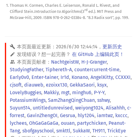
Thomas H. Cormen, Charles E. Leiserson, Ronald L. Rivest, and
rd
Clifford Stein.
Introduction to Algorithms
(3
ed.). MIT Press and
McGraw-Hill, 2009. ISBN 978-0-262-03384-8. "8.3 Radix sort", pp. 199.
本页面最近更新：
2026/6/30 12:44:14
，
更新历史
发现错误？想一起完善？
在 GitHub 上编辑此页！
本页面贡献者：
NachtgeistW
,
H-J-Granger
,
StudyingFather
,
Tiphereth-A
,
countercurrent-time
,
Early0v0
,
Enter-tainer
,
Ir1d
,
Konano
,
AngelKitty
,
CCXXXI
,
cjsoft
,
diauweb
,
ezoixx130
,
GekkaSaori
,
ksyx
,
LovelyBuggies
,
Makkiy
,
mgt
,
minghu6
,
P-Y-Y
,
PotassiumWings
,
SamZhangQingChuan
,
sshwy
,
Suyun514
,
untitledunrevised
,
weiyong1024
,
Alisahhh
,
c-
forrest
,
GavinZhengOI
,
Gesrua
,
hly1204
,
iamtwz
,
kxccc
,
lychees
,
OhGaGaGaGa
,
ouuan
,
partychicken
,
Peanut-
Tang
,
sbofgayschool
,
smkttl
,
SukkaW
,
TH911
,
TrickEye