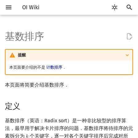
OI Wiki
键
入
基数排序
Getting Started
比赛相关简介
工具软件简介
语言基础简介
复杂度简介
定义
搜索部分简介
动态规划部分简介
字符串部分简介
数学部分简介
数据结构部分简介
图论部分简介
计算几何部分简介
杂项简介
RMQ
OI 赛事与赛制
题型概述
读入、输出优化
Vim
评测工具简介
Testlib 简介
Hello, World!
C++ 标准库简介
类
DP 优化简介
后缀数组简介
数字系统简介
数论基础
多项式与生成函数简介
排列组合
线性代数简介
线性规划基础
基本概念
基本概念
博弈论简介
插值
并查集
堆简介
分块思想
线段树基础
二叉搜索树 & 平衡树
可持久化数据结构简介
线段树套线段树
Link Cut Tree
树基础
最短路
最小生成树
强连通分量
网络流简介
图匹配
离线算法简介
随机函数
以
开
提醒
关于本项目
赛事
代码编辑工具
C++ 基础
均摊复杂度
k - 关键字元素的比较
DFS（搜索）
动态规划基础
字符串基础
布尔代数
栈
图论相关概念
二维计算几何基础
离散化
并查集应用
ICPC/CCPC 赛事与赛制
交互题
分段打表
Emacs
Arbiter
通用
C++ 语法基础
STL 容器
命名空间
单调队列/单调栈优化
最优原地后缀排序算法
进位制
模算术简介
代数基本定理
抽屉原理
向量
单纯形法
群论
条件概率与独立性
公平组合游戏
数值积分
并查集复杂度
二叉堆
块状数组
线段树合并 & 分裂
Treap
可持久化线段树
平衡树套线段树
全局平衡二叉树
树的直径
差分约束
最小树形图
双连通分量
最大流
二分图最大匹配
CDQ 分治
随机化技巧
始
本页面要介绍的不是
计数排序
．
如何参与
题型
评测工具
C++ 标准库
MSD 基数排序
BFS（搜索）
记忆化搜索
标准库
数字系统
队列
图的存储
三维计算几何基础
双指针
括号序列
常见错误
VS Code
Cena
Generator
变量
STL 算法
值类别
斜率优化
平衡三进制
素数
快速傅里叶变换
容斥原理
内积和外积
环论
随机变量
零和游戏
高斯消元
配对堆
块状链表
李超线段树
Splay 树
可持久化块状数组
线段树套平衡树
Euler Tour Tree
树的中心
k 短路
最小直径生成树
割点和桥
最小割
二分图最大权匹配
整体二分
爬山算法
搜
本页面将简要介绍基数排序．
OI Wiki 不是什么
学习路线
命令行
C++ 进阶
双向搜索
背包 DP
字符串匹配
位操作
链表
DFS（图论）
距离
离线算法
线段树与离线询问
算法流程
常见技巧
Atom
CCR Plus
Validator
运算
bitset
重载运算符
四边形不等式优化
格雷码
最大公约数
快速数论变换
斐波那契数列
矩阵
域论
随机变量的数字特征
非公平组合游戏
牛顿迭代法
左偏树
树分块
猫树
WBLT
可持久化平衡树
树状数组套权值线段树
Top Tree
树的重心
同余最短路
圆方树
费用流
一般图最大匹配
莫队算法
模拟退火
索
格式手册
学习资源
命令行编译与调试
C++ 与其他常用语言的区别
启发式搜索
区间 DP
字符串哈希
二进制集合操作
哈希表
BFS（图论）
Pick 定理
分数规划
参考代码
Eclipse
Lemon
Interactor
流程控制语句
string
引用
Slope Trick 优化
欧拉函数
快速沃尔什变换
错位排列
初等变换
Schreier–Sims 算法
概率不等式
Sqrt Tree
区间最值操作 & 区间历史
替罪羊树
可持久化字典树
分块套树状数组
最近公共祖先
点/边连通度
上下界网络流
一般图最大权匹配
定义
值
数学符号表
技巧
编译器
Pascal 转 C++ 急救
A*
DAG 上的 DP
字典树 (Trie)
高精度计算
并查集
树上问题
三角剖分
随机化
对自然数排序
Notepad++
Checker
高级数据类型
pair
常量
WQS 二分
筛法
Chirp Z 变换
卡特兰数
行列式
笛卡尔树
可持久化可并堆
树链剖分
Stoer–Wagner 算法
稳定匹配
基数排序（英语：Radix sort）是一种非比较型的排序算
Kinetic Tournament Tree
法，最早用于解决卡片排序的问题．基数排序将待排序的元
F.A.Q.
出题
WSL (Windows 10)
Python 速成
迭代加深搜索
树形 DP
前缀函数与 KMP 算法
快速幂
堆
有向无环图
凸包
悬线法
对字符串排序
Kate
函数
新版 C++ 特性
状态设计优化
分解质因数
多项式牛顿迭代
斯特林数
线性空间
Size Balanced Tree
树上启发式合并
素拆分为
个关键字，逐一对各个关键字排序后完成对所
𝑘
k