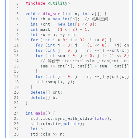
 3
#include
<utility>
 4
 5
void
radix_sort
(
int
n
,
int
a
[])
{
 6
int
*
b
=
new
int
[
n
];
// 临时空间
 7
int
*
cnt
=
new
int
[
1
<<
8
];
 8
int
mask
=
(
1
<<
8
)
-
1
;
 9
int
*
x
=
a
,
*
y
=
b
;
10
for
(
int
i
=
0
;
i
<
32
;
i
+=
8
)
{
11
for
(
int
j
=
0
;
j
!=
(
1
<<
8
);
++
j
)
cnt
[
j
12
for
(
int
j
=
0
;
j
!=
n
;
++
j
)
++
cnt
[
x
[
j
]
>
13
for
(
int
sum
=
0
,
j
=
0
;
j
!=
(
1
<<
8
);
+
14
// 等价于 std::exclusive_scan(cnt, cnt + 
15
sum
+=
cnt
[
j
],
cnt
[
j
]
=
sum
-
cnt
[
j
];
16
}
17
for
(
int
j
=
0
;
j
!=
n
;
++
j
)
y
[
cnt
[
x
[
j
]
>
18
std
::
swap
(
x
,
y
);
19
}
20
delete
[]
cnt
;
21
delete
[]
b
;
22
}
23
24
int
main
()
{
25
std
::
ios
::
sync_with_stdio
(
false
);
26
std
::
cin
.
tie
(
nullptr
);
27
int
n
;
28
std
::
cin
>>
n
;