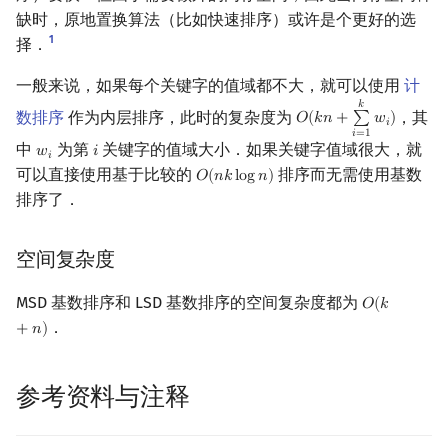
缺时，原地置换算法（比如快速排序）或许是个更好的选
1
择．
一般来说，如果每个关键字的值域都不大，就可以使用
计
𝑘
数排序
作为内层排序，此时的复杂度为
，其
𝑂
(
𝑘
𝑛
+
∑
𝑤
)
O
(
k
n
+
∑
i
=
1
k
w
i
)
𝑖
𝑖
=
1
中
为第
关键字的值域大小．如果关键字值域很大，就
𝑤
𝑖
w
i
i
𝑖
可以直接使用基于比较的
排序而无需使用基数
𝑂
(
𝑛
𝑘
l
o
g
𝑛
)
O
(
n
k
log
n
)
排序了．
空间复杂度
MSD 基数排序和 LSD 基数排序的空间复杂度都为
𝑂
(
𝑘
O
(
k
+
n
)
．
+
𝑛
)
参考资料与注释