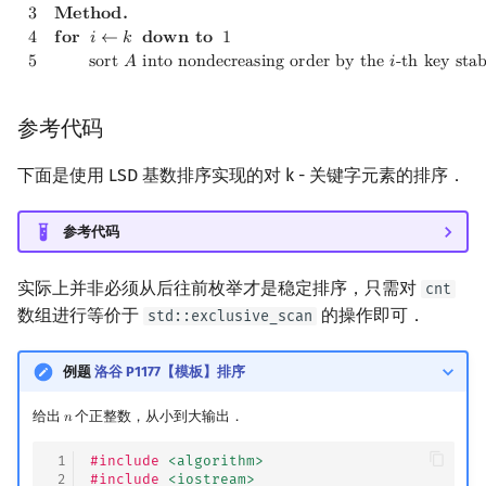
3
𝐌
𝐞
𝐭
𝐡
𝐨
𝐝
.
4
𝐟
𝐨
𝐫
𝑖
←
𝑘
𝐝
𝐨
𝐰
𝐧
𝐭
𝐨
1
5
s
o
r
t
𝐴
i
n
t
o
n
o
n
d
e
c
r
e
a
s
i
n
g
o
r
d
e
r
b
y
t
h
e
𝑖
-
t
h
k
e
y
s
t
a
参考代码
下面是使用 LSD 基数排序实现的对 k - 关键字元素的排序．
参考代码
实际上并非必须从后往前枚举才是稳定排序，只需对
cnt
数组进行等价于
的操作即可．
std::exclusive_scan
例题
洛谷 P1177【模板】排序
给出
个正整数，从小到大输出．
𝑛
n
 1
#include
<algorithm>
 2
#include
<iostream>