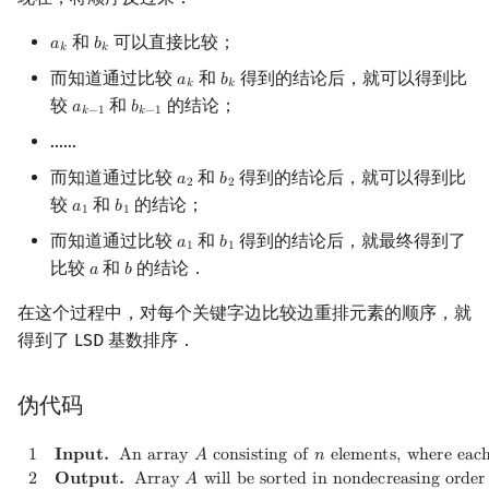
和
可以直接比较；
𝑎
𝑏
a
k
b
k
𝑘
𝑘
而知道通过比较
和
得到的结论后，就可以得到比
𝑎
𝑏
a
k
b
k
𝑘
𝑘
较
和
的结论；
𝑎
𝑏
a
k
−
1
b
k
−
1
𝑘
−
1
𝑘
−
1
……
而知道通过比较
和
得到的结论后，就可以得到比
𝑎
𝑏
a
2
b
2
2
2
较
和
的结论；
𝑎
𝑏
a
1
b
1
1
1
而知道通过比较
和
得到的结论后，就最终得到了
𝑎
𝑏
a
1
b
1
1
1
比较
和
的结论．
𝑎
𝑏
a
b
在这个过程中，对每个关键字边比较边重排元素的顺序，就
得到了 LSD 基数排序．
伪代码
1
Input.
An array
A
consisting of
n
elements, where each ele
1
𝐈
𝐧
𝐩
𝐮
𝐭
.
A
n
a
r
r
a
y
𝐴
c
o
n
s
i
s
t
i
n
g
o
f
𝑛
e
l
e
m
e
n
t
s
,
w
h
e
r
e
e
a
c
2
𝐎
𝐮
𝐭
𝐩
𝐮
𝐭
.
A
r
r
a
y
𝐴
w
i
l
l
b
e
s
o
r
t
e
d
i
n
n
o
n
d
e
c
r
e
a
s
i
n
g
o
r
d
e
r