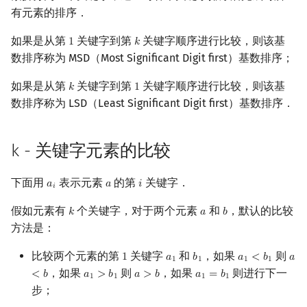
有元素的排序．
镜像站列表
Special Judge
Java 速成
IDA*
状压 DP
Boyer–Moore 算法
置换和排列
块状数据结构
拓扑排序
扫描线
有限状态自动机
与桶排序的关系
Dev-C++
文件操作
Lambda 表达式
裴蜀定理 & 一次不定方程
多项式多点求值|快速插值
贝尔数
线性基
AVL 树
虚树
如果是从第
关键字到第
关键字顺序进行比较，则该基
1
𝑘
1
k
致谢
Testlib
Java 进阶
LSD 基数排序
回溯法
数位 DP
Z 函数（扩展 KMP）
弧度制与坐标系
单调栈
最短路问题
旋转卡壳
计算理论基础
CLion
pb_ds
费马小定理 & 欧拉定理
多项式初等函数
伯努利数
线性映射
红黑树
树分治
数排序称为 MSD（Most Significant Digit first）基数排序；
如果是从第
关键字到第
关键字顺序进行比较，则该基
𝑘
1
Polygon
Dancing Links
插头 DP
AC 自动机
复数
单调队列
生成树问题
半平面交
字节顺序
算法流程
Geany
编译优化
模逆元
常系数齐次线性递推
Entringer Number
特征多项式
左偏红黑树
动态树分治
k
1
数排序称为 LSD（Least Significant Digit first）基数排序．
OJ 工具
Alpha–Beta 剪枝
计数 DP
后缀数组 (SA)
数论
ST 表
斯坦纳树
平面最近点对
约瑟夫问题
正确性
Xcode
线性同余方程
多项式平移|连续点值平移
Eulerian Number
对角化
AA 树
AHU 算法
k - 关键字元素的比较
LaTeX 入门
优化
动态 DP
后缀自动机 (SAM)
多项式与生成函数
树状数组
拆点
随机增量法
表达式求值
伪代码
GUIDE
中国剩余定理
符号化方法
分拆数
Jordan标准型
树哈希
下面用
表示元素
的第
关键字．
𝑎
𝑎
𝑖
a
i
a
i
Git
概率 DP
后缀平衡树
组合数学
线段树
连通性相关
反演变换
在一台机器上规划任务
参考代码
Sublime Text
升幂引理
Lagrange 反演
范德蒙德卷积
树上随机游走
𝑖
假如元素有
个关键字，对于两个元素
和
，默认的比较
𝑘
𝑎
𝑏
k
a
b
性质
DP 套 DP
广义后缀自动机
线性代数
划分树
环计数问题
计算几何杂项
主元素问题
CP Editor
阶乘取模
形式幂级数复合|复合逆
Pólya 计数
方法是：
比较两个元素的第
关键字
和
，如果
则
DP 优化
后缀树
线性规划
二叉搜索树 & 平衡树
最小环
Garsia–Wachs 算法
稳定性
Code::Blocks
卢卡斯定理
普通生成函数
图论计数
1
𝑎
𝑏
𝑎
<
𝑏
𝑎
1
a
1
b
1
a
1
<
b
1
a
<
1
1
1
1
，如果
则
，如果
则进行下一
<
𝑏
𝑎
>
𝑏
𝑎
>
𝑏
𝑎
=
𝑏
a
1
>
b
1
a
>
b
a
1
=
b
1
1
1
1
1
其它 DP 方法
Manacher
抽象代数
跳表
2-SAT
15-puzzle
时间复杂度
同余方程
指数生成函数
步；