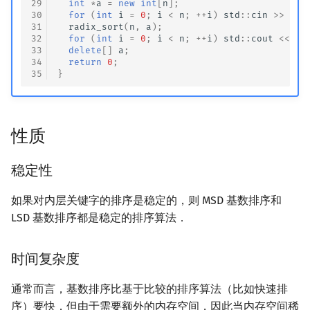
29
int
*
a
=
new
int
[
n
];
30
for
(
int
i
=
0
;
i
<
n
;
++
i
)
std
::
cin
>>
a
[
i
31
radix_sort
(
n
,
a
);
32
for
(
int
i
=
0
;
i
<
n
;
++
i
)
std
::
cout
<<
a
[
33
delete
[]
a
;
34
return
0
;
35
}
性质
稳定性
如果对内层关键字的排序是稳定的，则 MSD 基数排序和
LSD 基数排序都是稳定的排序算法．
时间复杂度
通常而言，基数排序比基于比较的排序算法（比如快速排
序）要快．但由于需要额外的内存空间，因此当内存空间稀