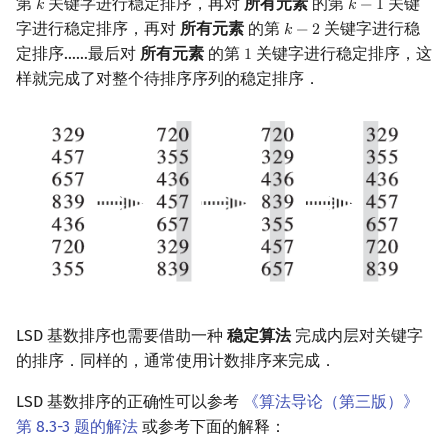
第
关键字进行稳定排序，再对
所有元素
的第
关键
𝑘
𝑘
−
1
k
k
−
1
字进行稳定排序，再对
所有元素
的第
关键字进行稳
𝑘
−
2
k
−
2
定排序……最后对
所有元素
的第
关键字进行稳定排序，这
1
1
样就完成了对整个待排序序列的稳定排序．
LSD 基数排序也需要借助一种
稳定算法
完成内层对关键字
的排序．同样的，通常使用计数排序来完成．
LSD 基数排序的正确性可以参考
《算法导论（第三版）》
第 8.3-3 题的解法
或参考下面的解释：