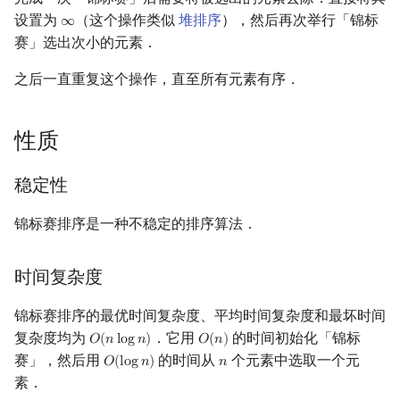
矩阵树定理
Min_25 筛
设置为
（这个操作类似
堆排序
），然后再次举行「锦标
∞
∞
赛」选出次小的元素．
LGV 引理
洲阁筛
之后一直重复这个操作，直至所有元素有序．
最大团搜索算法
类欧几里德算法
性质
支配树
Meissel–Lehmer 算法
稳定性
图上随机游走
连分数
锦标赛排序是一种不稳定的排序算法．
Stern–Brocot 树与 Farey
时间复杂度
二次域
锦标赛排序的最优时间复杂度、平均时间复杂度和最坏时间
Pell 方程
复杂度均为
．它用
的时间初始化「锦标
𝑂
(
𝑛
l
o
g
𝑛
)
𝑂
(
𝑛
)
O
(
n
log
n
)
O
(
n
)
赛」，然后用
的时间从
个元素中选取一个元
𝑂
(
l
o
g
𝑛
)
𝑛
O
(
log
n
)
n
素．