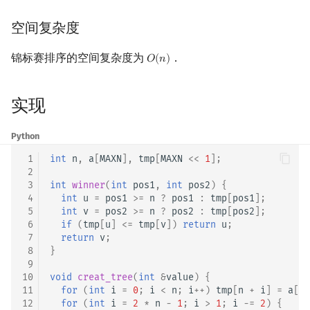
空间复杂度
锦标赛排序的空间复杂度为
．
𝑂
(
𝑛
)
O
(
n
)
实现
Python
 1
int
n
,
a
[
MAXN
],
tmp
[
MAXN
<<
1
];
 2
 3
int
winner
(
int
pos1
,
int
pos2
)
{
 4
int
u
=
pos1
>=
n
?
pos1
:
tmp
[
pos1
];
 5
int
v
=
pos2
>=
n
?
pos2
:
tmp
[
pos2
];
 6
if
(
tmp
[
u
]
<=
tmp
[
v
])
return
u
;
 7
return
v
;
 8
}
 9
10
void
creat_tree
(
int
&
value
)
{
11
for
(
int
i
=
0
;
i
<
n
;
i
++
)
tmp
[
n
+
i
]
=
a
[
i
]
12
for
(
int
i
=
2
*
n
-
1
;
i
>
1
;
i
-=
2
)
{