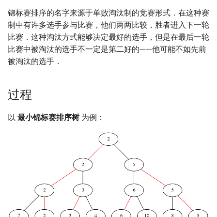
锦标赛排序的名字来源于单败淘汰制的竞赛形式．在这种赛
镜像站列表
Special Judge
Java 速成
实现
IDA*
状压 DP
Boyer–Moore 算法
置换和排列
块状数据结构
拓扑排序
扫描线
有限状态自动机
Dev-C++
文件操作
Lambda 表达式
裴蜀定理 & 一次不定方程
多项式多点求值|快速插值
贝尔数
线性基
AVL 树
虚树
制中有许多选手参与比赛，他们两两比较，胜者进入下一轮
比赛．这种淘汰方式能够决定最好的选手，但是在最后一轮
致谢
Testlib
Java 进阶
外部链接
回溯法
数位 DP
Z 函数（扩展 KMP）
弧度制与坐标系
单调栈
最短路问题
旋转卡壳
计算理论基础
CLion
pb_ds
费马小定理 & 欧拉定理
多项式初等函数
伯努利数
线性映射
红黑树
树分治
比赛中被淘汰的选手不一定是第二好的——他可能不如先前
被淘汰的选手．
Polygon
Dancing Links
插头 DP
AC 自动机
复数
单调队列
生成树问题
半平面交
字节顺序
Geany
编译优化
模逆元
常系数齐次线性递推
Entringer Number
特征多项式
左偏红黑树
动态树分治
OJ 工具
Alpha–Beta 剪枝
计数 DP
后缀数组 (SA)
数论
ST 表
斯坦纳树
平面最近点对
约瑟夫问题
Xcode
线性同余方程
多项式平移|连续点值平移
Eulerian Number
对角化
AA 树
AHU 算法
过程
LaTeX 入门
优化
动态 DP
后缀自动机 (SAM)
多项式与生成函数
树状数组
拆点
随机增量法
表达式求值
GUIDE
中国剩余定理
符号化方法
分拆数
Jordan标准型
树哈希
以
最小锦标赛排序树
为例：
Git
概率 DP
后缀平衡树
组合数学
线段树
连通性相关
反演变换
在一台机器上规划任务
Sublime Text
升幂引理
Lagrange 反演
范德蒙德卷积
树上随机游走
DP 套 DP
广义后缀自动机
线性代数
划分树
环计数问题
计算几何杂项
主元素问题
CP Editor
阶乘取模
形式幂级数复合|复合逆
Pólya 计数
DP 优化
后缀树
线性规划
二叉搜索树 & 平衡树
最小环
Garsia–Wachs 算法
Code::Blocks
卢卡斯定理
普通生成函数
图论计数
其它 DP 方法
Manacher
抽象代数
跳表
2-SAT
15-puzzle
同余方程
指数生成函数