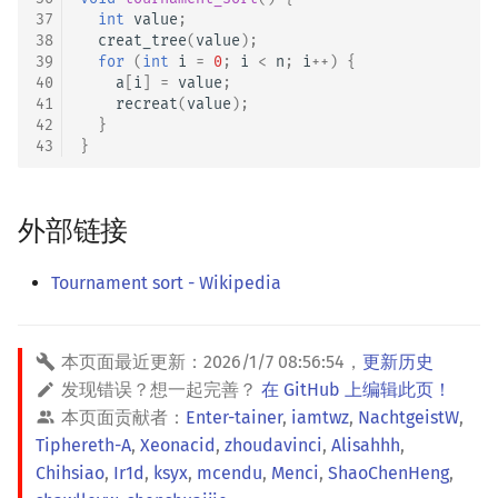
37
int
value
;
38
creat_tree
(
value
);
39
for
(
int
i
=
0
;
i
<
n
;
i
++
)
{
40
a
[
i
]
=
value
;
41
recreat
(
value
);
42
}
43
}
外部链接
Tournament sort - Wikipedia
本页面最近更新：
2026/1/7 08:56:54
，
更新历史
发现错误？想一起完善？
在 GitHub 上编辑此页！
本页面贡献者：
Enter-tainer
,
iamtwz
,
NachtgeistW
,
Tiphereth-A
,
Xeonacid
,
zhoudavinci
,
Alisahhh
,
Chihsiao
,
Ir1d
,
ksyx
,
mcendu
,
Menci
,
ShaoChenHeng
,