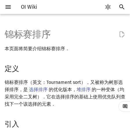
OI Wiki
正
在
锦标赛排序
Getting Started
比赛相关简介
工具软件简介
语言基础简介
复杂度简介
定义
搜索部分简介
动态规划部分简介
字符串部分简介
数学部分简介
数据结构部分简介
图论部分简介
计算几何部分简介
杂项简介
RMQ
OI 赛事与赛制
题型概述
读入、输出优化
Vim
评测工具简介
Testlib 简介
Hello, World!
C++ 标准库简介
类
DP 优化简介
后缀数组简介
数字系统简介
数论基础
多项式与生成函数简介
排列组合
线性代数简介
线性规划基础
基本概念
基本概念
博弈论简介
插值
并查集
堆简介
分块思想
线段树基础
二叉搜索树 & 平衡树
可持久化数据结构简介
线段树套线段树
Link Cut Tree
树基础
最短路
最小生成树
强连通分量
网络流简介
图匹配
离线算法简介
随机函数
初
本页面将简要介绍锦标赛排序．
始
关于本项目
赛事
代码编辑工具
C++ 基础
均摊复杂度
引入
DFS（搜索）
动态规划基础
字符串基础
布尔代数
栈
图论相关概念
二维计算几何基础
离散化
并查集应用
ICPC/CCPC 赛事与赛制
交互题
分段打表
Emacs
Arbiter
通用
C++ 语法基础
STL 容器
命名空间
单调队列/单调栈优化
最优原地后缀排序算法
进位制
模算术简介
代数基本定理
抽屉原理
向量
单纯形法
群论
条件概率与独立性
公平组合游戏
数值积分
并查集复杂度
二叉堆
块状数组
线段树合并 & 分裂
Treap
可持久化线段树
平衡树套线段树
全局平衡二叉树
树的直径
差分约束
最小树形图
双连通分量
最大流
二分图最大匹配
CDQ 分治
随机化技巧
化
定义
如何参与
题型
评测工具
C++ 标准库
过程
BFS（搜索）
记忆化搜索
标准库
数字系统
队列
图的存储
三维计算几何基础
双指针
括号序列
常见错误
VS Code
Cena
Generator
变量
STL 算法
值类别
斜率优化
平衡三进制
素数
快速傅里叶变换
容斥原理
内积和外积
环论
随机变量
零和游戏
高斯消元
配对堆
块状链表
李超线段树
Splay 树
可持久化块状数组
线段树套平衡树
Euler Tour Tree
树的中心
k 短路
最小直径生成树
割点和桥
最小割
二分图最大权匹配
整体二分
爬山算法
搜
OI Wiki 不是什么
学习路线
命令行
C++ 进阶
性质
双向搜索
背包 DP
字符串匹配
位操作
链表
DFS（图论）
距离
离线算法
线段树与离线询问
常见技巧
Atom
CCR Plus
Validator
运算
bitset
重载运算符
四边形不等式优化
格雷码
最大公约数
快速数论变换
斐波那契数列
矩阵
域论
随机变量的数字特征
非公平组合游戏
牛顿迭代法
左偏树
树分块
猫树
WBLT
可持久化平衡树
树状数组套权值线段树
Top Tree
树的重心
同余最短路
圆方树
费用流
一般图最大匹配
莫队算法
模拟退火
索
锦标赛排序（英文：Tournament sort），又被称为树形选
择排序，是
选择排序
的优化版本，
堆排序
的一种变体（均
引
格式手册
学习资源
命令行编译与调试
C++ 与其他常用语言的区别
启发式搜索
区间 DP
字符串哈希
二进制集合操作
哈希表
BFS（图论）
Pick 定理
分数规划
稳定性
Eclipse
Lemon
Interactor
流程控制语句
string
引用
Slope Trick 优化
欧拉函数
快速沃尔什变换
错位排列
初等变换
Schreier–Sims 算法
概率不等式
Sqrt Tree
区间最值操作 & 区间历史
替罪羊树
可持久化字典树
分块套树状数组
最近公共祖先
点/边连通度
上下界网络流
一般图最大权匹配
采用完全二叉树）．它在选择排序的基础上使用优先队列查
擎
值
找下一个该选择的元素．
数学符号表
技巧
编译器
Pascal 转 C++ 急救
A*
DAG 上的 DP
字典树 (Trie)
高精度计算
并查集
树上问题
三角剖分
随机化
时间复杂度
Notepad++
Checker
高级数据类型
pair
常量
WQS 二分
筛法
Chirp Z 变换
卡特兰数
行列式
笛卡尔树
可持久化可并堆
树链剖分
Stoer–Wagner 算法
稳定匹配
Kinetic Tournament Tree
引入
F.A.Q.
出题
WSL (Windows 10)
Python 速成
迭代加深搜索
树形 DP
前缀函数与 KMP 算法
快速幂
堆
有向无环图
凸包
悬线法
空间复杂度
Kate
函数
新版 C++ 特性
状态设计优化
分解质因数
多项式牛顿迭代
斯特林数
线性空间
Size Balanced Tree
树上启发式合并