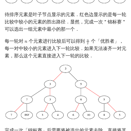
回文树
概率论
可持久化数据结构
欧拉图
Kahan 求和
二次剩余
待排序元素是叶子节点显示的元素．红色边显示的是每一轮
序列自动机
博弈论
树套树
哈密顿图
珂朵莉树/颜色段均摊
阶 & 原根
比较中较小的元素的胜出路径．显然，完成一次＂锦标赛＂
可以选出一组元素中最小的那一个．
最小表示法
数值算法
K-D Tree
二分图
空间优化简介
离散对数
每一轮对
个元素进行比较后可以得到
个「优胜者」，
𝑛
𝑛
n
n
2
2
每一对中较小的元素进入下一轮比较．如果无法凑齐一对元
Lyndon 分解
序理论
动态树
平面图
高次剩余 & 单位根
素，那么这个元素直接进入下一轮的比较．
Main–Lorentz 算法
杨氏矩阵
析合树
弦图
数论分块
拟阵
PQ 树
图的着色
狄利克雷卷积
Berlekamp–Massey 算法
手指树
网络流
莫比乌斯反演
霍夫曼树
图的匹配
杜教筛
Prüfer 序列
Powerful Number 筛
完成一次「锦标赛」后需要将被选出的元素去除．直接将其