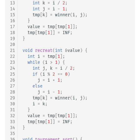
13
int
k
=
i
/
2
;
14
int
j
=
i
-
1
;
15
tmp
[
k
]
=
winner
(
i
,
j
);
16
}
17
value
=
tmp
[
tmp
[
1
]];
18
tmp
[
tmp
[
1
]]
=
INF
;
19
}
20
21
void
recreat
(
int
&
value
)
{
22
int
i
=
tmp
[
1
];
23
while
(
i
>
1
)
{
24
int
j
,
k
=
i
/
2
;
25
if
(
i
%
2
==
0
)
26
j
=
i
+
1
;
27
else
28
j
=
i
-
1
;
29
tmp
[
k
]
=
winner
(
i
,
j
);
30
i
=
k
;
31
}
32
value
=
tmp
[
tmp
[
1
]];
33
tmp
[
tmp
[
1
]]
=
INF
;
34
}
35
36
void
tournament_sort
()
{