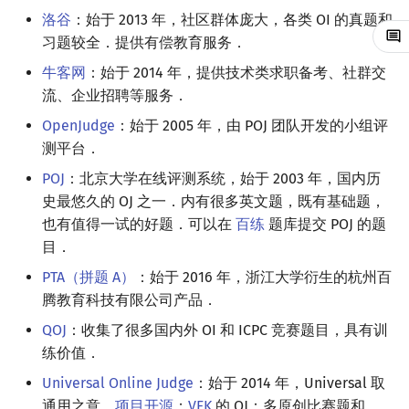
洛谷
：始于 2013 年，社区群体庞大，各类 OI 的真题和
回文树
概率论
可持久化数据结构
欧拉图
Kahan 求和
二次剩余
习题较全．提供有偿教育服务．
序列自动机
博弈论
树套树
哈密顿图
珂朵莉树/颜色段均摊
阶 & 原根
牛客网
：始于 2014 年，提供技术类求职备考、社群交
流、企业招聘等服务．
最小表示法
数值算法
K-D Tree
二分图
空间优化简介
离散对数
OpenJudge
：始于 2005 年，由 POJ 团队开发的小组评
测平台．
Lyndon 分解
序理论
动态树
平面图
高次剩余 & 单位根
POJ
：北京大学在线评测系统，始于 2003 年，国内历
Main–Lorentz 算法
杨氏矩阵
析合树
弦图
数论分块
史最悠久的 OJ 之一．内有很多英文题，既有基础题，
也有值得一试的好题．可以在
百练
题库提交 POJ 的题
拟阵
PQ 树
图的着色
狄利克雷卷积
目．
PTA（拼题 A）
：始于 2016 年，浙江大学衍生的杭州百
Berlekamp–Massey 算法
手指树
网络流
莫比乌斯反演
腾教育科技有限公司产品．
QOJ
：收集了很多国内外 OI 和 ICPC 竞赛题目，具有训
霍夫曼树
图的匹配
杜教筛
练价值．
Prüfer 序列
Powerful Number 筛
Universal Online Judge
：始于 2014 年，Universal 取
通用之意，
项目开源
；
VFK
的 OJ：多原创比赛题和