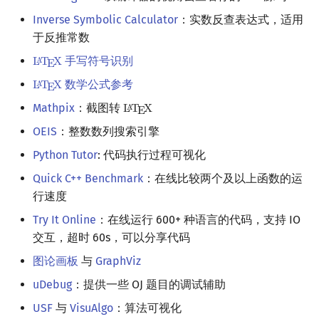
Inverse Symbolic Calculator
：实数反查表达式，适用
于反推常数
手写符号识别
L
T
X
A
L
A
T
E
X
E
数学公式参考
L
T
X
A
L
A
T
E
X
E
Mathpix
：截图转
L
T
X
A
L
A
T
E
X
E
OEIS
：整数数列搜索引擎
Python Tutor
: 代码执行过程可视化
Quick C++ Benchmark
：在线比较两个及以上函数的运
行速度
Try It Online
：在线运行 600+ 种语言的代码，支持 IO
交互，超时 60s，可以分享代码
图论画板
与
GraphViz
uDebug
：提供一些 OJ 题目的调试辅助
USF
与
VisuAlgo
：算法可视化