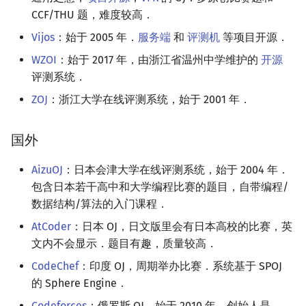
矩阵树定理
Min_25 筛
CCF/THU 题，难度较高．
Vijos
：始于 2005 年．
服务端
和
评测机
等项目开源．
LGV 引理
洲阁筛
WZOI
：始于 2017 年，由浙江省温州中学维护的
开源
评测系统．
最大团搜索算法
类欧几里德算法
ZOJ
：浙江大学在线评测系统，始于 2001 年．
支配树
Meissel–Lehmer 算法
国外
图上随机游走
连分数
AizuOJ
：日本会津大学在线评测系统，始于 2004 年．
Stern–Brocot 树与 Farey
包含日本若干高中和大学编程比赛的题目，自带编程/
数据结构/算法的入门课程．
二次域
AtCoder
：日本 OJ，日文版里会有日本高校的比赛，英
文内不会显示．题目有趣，质量较高．
Pell 方程
CodeChef
：印度 OJ，周期举办比赛．系统基于 SPOJ
的 Sphere Engine．
Codeforces
：俄罗斯 OJ，始于 2010 年，创始人是