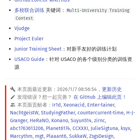
多校联合训练
关键词：
Multi-University Training
Contest
Vjudge
Project Euler
Junior Training Sheet
：对新手友好的训练计划
USACO Guide
：针对 USACO 的各个级别分类的训练资
源
本页面最近更新：
2026/1/7 08:56:54
，
更新历史
发现错误？想一起完善？
在 GitHub 上编辑此页！
本页面贡献者：
Ir1d
,
Xeonacid
,
Enter-tainer
,
NachtgeistW
,
StudyingFather
,
countercurrent-time
,
H-J-
Granger
,
HeRaNO
,
Konano
,
Suyun514
,
zirnc
,
abc1763613206
,
Planet6174
,
CCXXXI
,
JulieSigtuna
,
ksyx
,
Marcythm
,
mgt
,
Plaaant6
,
SukkaW
,
ZsgsDesign
,