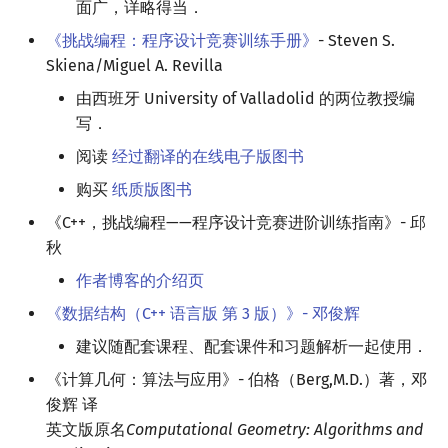
面广，详略得当．
《挑战编程：程序设计竞赛训练手册》
- Steven S.
Skiena/Miguel A. Revilla
由西班牙 University of Valladolid 的两位教授编
写．
阅读
经过翻译的在线电子版图书
购买
纸质版图书
《C++，挑战编程——程序设计竞赛进阶训练指南》- 邱
秋
作者博客的介绍页
《数据结构（C++ 语言版 第 3 版）》- 邓俊辉
建议随配套课程、配套课件和习题解析一起使用．
《计算几何：算法与应用》- 伯格（Berg,M.D.）著，邓
俊辉 译
英文版原名
Computational Geometry: Algorithms and