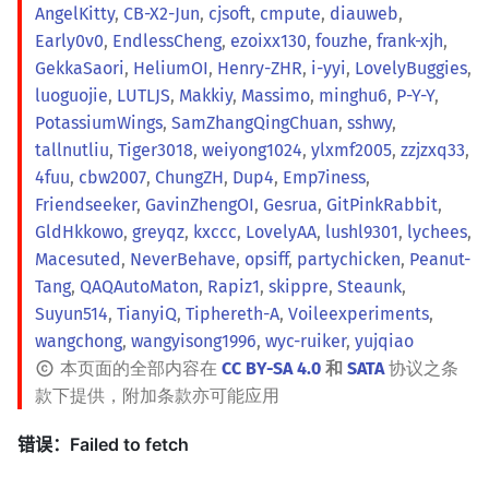
AngelKitty
,
CB-X2-Jun
,
cjsoft
,
cmpute
,
diauweb
,
Early0v0
,
EndlessCheng
,
ezoixx130
,
fouzhe
,
frank-xjh
,
GekkaSaori
,
HeliumOI
,
Henry-ZHR
,
i-yyi
,
LovelyBuggies
,
luoguojie
,
LUTLJS
,
Makkiy
,
Massimo
,
minghu6
,
P-Y-Y
,
PotassiumWings
,
SamZhangQingChuan
,
sshwy
,
tallnutliu
,
Tiger3018
,
weiyong1024
,
ylxmf2005
,
zzjzxq33
,
4fuu
,
cbw2007
,
ChungZH
,
Dup4
,
Emp7iness
,
Friendseeker
,
GavinZhengOI
,
Gesrua
,
GitPinkRabbit
,
GldHkkowo
,
greyqz
,
kxccc
,
LovelyAA
,
lushl9301
,
lychees
,
Macesuted
,
NeverBehave
,
opsiff
,
partychicken
,
Peanut-
Tang
,
QAQAutoMaton
,
Rapiz1
,
skippre
,
Steaunk
,
Suyun514
,
TianyiQ
,
Tiphereth-A
,
Voileexperiments
,
wangchong
,
wangyisong1996
,
wyc-ruiker
,
yujqiao
本页面的全部内容在
CC BY-SA 4.0
和
SATA
协议之条
款下提供，附加条款亦可能应用