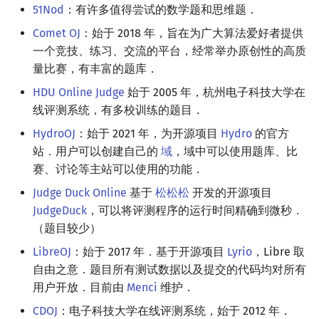
51Nod
：有许多值得尝试的数学题和思维题．
镜像站列表
题集和资源
Special Judge
Java 速成
前缀和 & 差分
IDA*
状压 DP
Boyer–Moore 算法
置换和排列
块状数据结构
拓扑排序
扫描线
有限状态自动机
Dev-C++
文件操作
Lambda 表达式
归并排序
裴蜀定理 & 一次不定方程
多项式多点求值|快速插值
贝尔数
线性基
AVL 树
虚树
Comet OJ
：始于 2018 年，旨在为广大算法爱好者提供
一个竞技、练习、交流的平台，经常举办原创性的高质
致谢
Testlib
Java 进阶
二分
回溯法
数位 DP
Z 函数（扩展 KMP）
弧度制与坐标系
单调栈
最短路问题
旋转卡壳
计算理论基础
CLion
pb_ds
堆排序
费马小定理 & 欧拉定理
多项式初等函数
伯努利数
线性映射
红黑树
树分治
量比赛，有丰富的题库．
Polygon
倍增
Dancing Links
插头 DP
AC 自动机
复数
单调队列
生成树问题
半平面交
字节顺序
Geany
编译优化
桶排序
模逆元
常系数齐次线性递推
Entringer Number
特征多项式
左偏红黑树
动态树分治
HDU Online Judge
始于 2005 年，杭州电子科技大学在
线评测系统，有多校训练的题目．
OJ 工具
构造
Alpha–Beta 剪枝
计数 DP
后缀数组 (SA)
数论
ST 表
斯坦纳树
平面最近点对
约瑟夫问题
Xcode
希尔排序
线性同余方程
多项式平移|连续点值平移
Eulerian Number
对角化
AA 树
AHU 算法
HydroOJ
：始于 2021 年，为开源项目
Hydro
的官方
站．用户可以创建自己的
域
，域中可以使用题库、比
LaTeX 入门
优化
动态 DP
后缀自动机 (SAM)
多项式与生成函数
树状数组
拆点
随机增量法
表达式求值
GUIDE
锦标赛排序
中国剩余定理
符号化方法
分拆数
Jordan标准型
树哈希
赛、讨论等主站可以使用的功能．
Judge Duck Online
基于
松松松
开发的开源项目
Git
概率 DP
后缀平衡树
组合数学
线段树
连通性相关
反演变换
在一台机器上规划任务
Sublime Text
Tim 排序
升幂引理
Lagrange 反演
范德蒙德卷积
树上随机游走
JudgeDuck
，可以将评测程序的运行时间精确到微秒．
（题目较少）
DP 套 DP
广义后缀自动机
线性代数
划分树
环计数问题
计算几何杂项
主元素问题
CP Editor
排序相关 STL
阶乘取模
形式幂级数复合|复合逆
Pólya 计数
LibreOJ
：始于 2017 年．基于开源项目
Lyrio
，Libre 取
DP 优化
后缀树
线性规划
二叉搜索树 & 平衡树
最小环
Garsia–Wachs 算法
Code::Blocks
排序应用
卢卡斯定理
普通生成函数
图论计数
自由之意．题目所有测试数据以及提交的代码均对所有
用户开放．目前由
Menci
维护．
其它 DP 方法
Manacher
抽象代数
跳表
2-SAT
15-puzzle
同余方程
指数生成函数
CDOJ
：电子科技大学在线评测系统，始于 2012 年．