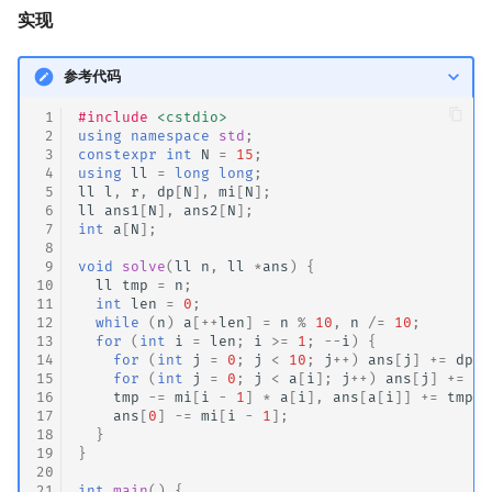
实现
参考代码
 1
#include
<cstdio>
 2
using
namespace
std
;
 3
constexpr
int
N
=
15
;
 4
using
ll
=
long
long
;
 5
ll
l
,
r
,
dp
[
N
],
mi
[
N
];
 6
ll
ans1
[
N
],
ans2
[
N
];
 7
int
a
[
N
];
 8
 9
void
solve
(
ll
n
,
ll
*
ans
)
{
10
ll
tmp
=
n
;
11
int
len
=
0
;
12
while
(
n
)
a
[
++
len
]
=
n
%
10
,
n
/=
10
;
13
for
(
int
i
=
len
;
i
>=
1
;
--
i
)
{
14
for
(
int
j
=
0
;
j
<
10
;
j
++
)
ans
[
j
]
+=
dp
[
i
15
for
(
int
j
=
0
;
j
<
a
[
i
];
j
++
)
ans
[
j
]
+=
mi
16
tmp
-=
mi
[
i
-
1
]
*
a
[
i
],
ans
[
a
[
i
]]
+=
tmp
+
17
ans
[
0
]
-=
mi
[
i
-
1
];
18
}
19
}
20
21
int
main
()
{