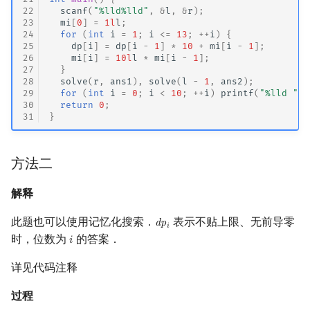
22
scanf
(
"%lld%lld"
,
&
l
,
&
r
);
23
mi
[
0
]
=
1l
l
;
24
for
(
int
i
=
1
;
i
<=
13
;
++
i
)
{
25
dp
[
i
]
=
dp
[
i
-
1
]
*
10
+
mi
[
i
-
1
];
26
mi
[
i
]
=
10l
l
*
mi
[
i
-
1
];
27
}
28
solve
(
r
,
ans1
),
solve
(
l
-
1
,
ans2
);
29
for
(
int
i
=
0
;
i
<
10
;
++
i
)
printf
(
"%lld "
,
30
return
0
;
31
}
方法二
解释
此题也可以使用记忆化搜索．
表示不贴上限、无前导零
d
p
dp
i
𝑖
时，位数为
的答案．
𝑖
i
详见代码注释
过程