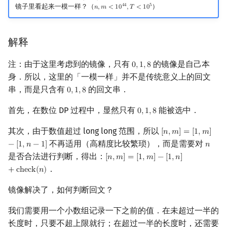
4
4
5
镜子里看起来一模一样？（
）
𝑛
,
𝑚
<
1
0
,
𝑇
<
1
0
n
,
m
<
10
44
,
T
<
10
5
解释
注：由于这里考虑到的镜像，只有
的镜像是自己本
0
,
1
,
8
0
,
1
,
8
身．所以，这里的「一模一样」并不是传统意义上的回文
串，而是只含有
的回文串．
0
,
1
,
8
0
,
1
,
8
首先，在数位 DP 过程中，显然只有
能被选中．
0
,
1
,
8
0
,
1
,
8
其次，由于数值超过 long long 范围，所以
[
𝑛
,
𝑚
]
=
[
1
,
𝑚
]
[
n
,
m
]
=
[
1
,
m
]
−
[
1
,
n
−
1
不再适用（高精度比较繁琐），而是需要对
−
[
1
,
𝑛
−
1
]
𝑛
n
是否合法进行判断，得出：
[
𝑛
,
𝑚
]
=
[
1
,
𝑚
]
−
[
1
,
𝑛
]
[
n
,
m
]
=
[
1
,
m
]
−
[
1
,
n
]
+
check
(
n
)
．
+
c
h
e
c
k
(
𝑛
)
镜像解决了，如何判断回文？
我们需要用一个小数组记录一下之前的值．在未超过一半的
长度时，只要不超上限就行；在超过一半的长度时，还需要