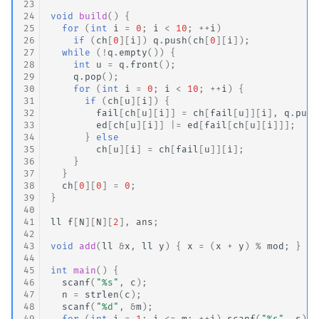
23
24
void
build
()
{
25
for
(
int
i
=
0
;
i
<
10
;
++
i
)
26
if
(
ch
[
0
][
i
])
q
.
push
(
ch
[
0
][
i
]);
27
while
(
!
q
.
empty
())
{
28
int
u
=
q
.
front
();
29
q
.
pop
();
30
for
(
int
i
=
0
;
i
<
10
;
++
i
)
{
31
if
(
ch
[
u
][
i
])
{
32
fail
[
ch
[
u
][
i
]]
=
ch
[
fail
[
u
]][
i
],
q
.
push
33
ed
[
ch
[
u
][
i
]]
|=
ed
[
fail
[
ch
[
u
][
i
]]];
34
}
else
35
ch
[
u
][
i
]
=
ch
[
fail
[
u
]][
i
];
36
}
37
}
38
ch
[
0
][
0
]
=
0
;
39
}
40
41
ll
f
[
N
][
N
][
2
],
ans
;
42
43
void
add
(
ll
&
x
,
ll
y
)
{
x
=
(
x
+
y
)
%
mod
;
}
44
45
int
main
()
{
46
scanf
(
"%s"
,
c
);
47
n
=
strlen
(
c
);
48
scanf
(
"%d"
,
&
m
);
49
for
(
int
i
=
1
;
i
<=
m
;
++
i
)
scanf
(
"%s"
,
s
),