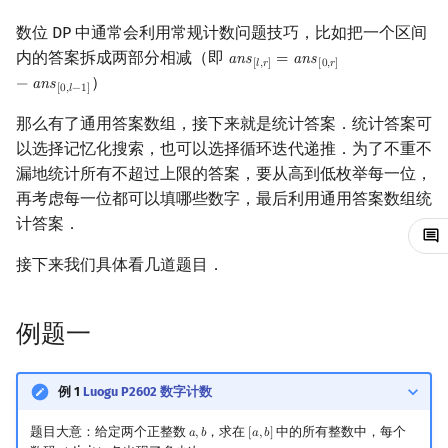
回文树
概率论
可持久化数据结构
欧拉图
Kahan 求和
实现
二次剩余
数位 DP 中通常会利用常规计数问题技巧，比如把一个区间
内的答案拆成两部分相减（即
a
n
s
=
a
n
s
ans
[
l
,
r
]
=
ans
[
0
,
r
]
−
ans
[
0
,
l
−
1
]
[
𝑙
,
𝑟
]
[
0
,
𝑟
]
例题五
序列自动机
博弈论
树套树
哈密顿图
珂朵莉树/颜色段均摊
阶 & 原根
）
−
a
n
s
[
0
,
𝑙
−
1
]
最小表示法
数值算法
K-D Tree
二分图
空间优化简介
解释
离散对数
那么有了通用答案数组，接下来就是统计答案．统计答案可
以选择记忆化搜索，也可以选择循环迭代递推．为了不重不
Lyndon 分解
序理论
动态树
平面图
实现
高次剩余 & 单位根
漏地统计所有不超过上限的答案，要从高到低枚举每一位，
再考虑每一位都可以填哪些数字，最后利用通用答案数组统
习题
Main–Lorentz 算法
杨氏矩阵
析合树
弦图
数论分块
计答案．
接下来我们具体看几道题目．
拟阵
PQ 树
图的着色
狄利克雷卷积
Berlekamp–Massey 算法
手指树
网络流
莫比乌斯反演
例题一
霍夫曼树
图的匹配
杜教筛
例 1
Luogu P2602 数字计数
Prüfer 序列
Powerful Number 筛
题目大意：给定两个正整数
，求在
中的所有整数中，每个
𝑎
,
𝑏
[
𝑎
,
𝑏
]
a
,
b
[
a
,
b
]