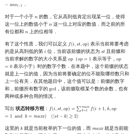
．
−
a
n
s
𝑙
−
1
对于一个小于
的数，它从高到低肯定出现某一位，使得
𝑛
n
这一位上的数值小于
这一位上对应的数值．而之前的所
𝑛
n
有位都和
上的位相等．
𝑛
n
有了这个性质，我们可以定义
表示当前将要考虑
𝑓
(
𝑖
,
𝑠
𝑡
,
𝑜
𝑝
)
f
(
i
,
s
t
,
o
p
)
的是从高到低的第
位，当前该前缀的状态为
且前缀和
𝑖
𝑠
𝑡
i
s
t
当前求解的数字的大小关系是
（
表示等于，
𝑜
𝑝
𝑜
𝑝
=
1
𝑜
𝑝
o
p
o
p
=
1
o
p
=
0
表示小于）时的数字个数．在本题中，这个前缀的状态
=
0
就是上一位的值，因为当前将要确定的位不能取哪些数只和
上一位有关．在其他题目中，这个值可以是：前缀的数字
和，前缀所有数字的
，该前缀取模某个数的余数，也有
g
c
d
gcd
两种或多种合用的情况．
m
a
x
x
写出
状态转移方程
：
𝑓
(
𝑖
,
𝑠
𝑡
,
𝑜
𝑝
)
=
∑
𝑓
(
𝑖
+
1
,
𝑘
,
𝑜
𝑝
f
(
i
,
s
t
,
o
p
)
=
∑
k
=
1
maxx
f
(
i
+
1
,
k
,
o
p
=
1
and
k
=
m
𝑘
=
1
=
1
a
n
d
𝑘
=
m
a
x
x
)
(
|
s
t
−
𝑘
|
≥
2
)
这里的
就是当前枚举的下一位的值，而
就是当前能
𝑘
m
a
x
x
k
maxx