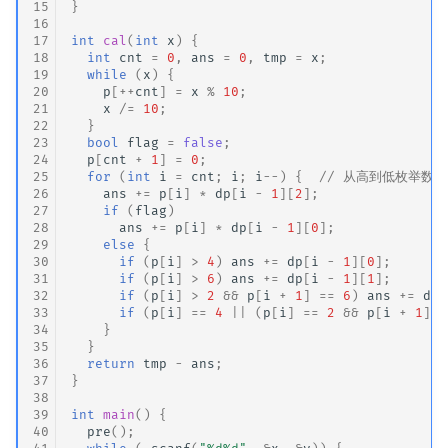
15
}
16
17
int
cal
(
int
x
)
{
18
int
cnt
=
0
,
ans
=
0
,
tmp
=
x
;
19
while
(
x
)
{
20
p
[
++
cnt
]
=
x
%
10
;
21
x
/=
10
;
22
}
23
bool
flag
=
false
;
24
p
[
cnt
+
1
]
=
0
;
25
for
(
int
i
=
cnt
;
i
;
i
--
)
{
// 从高到低枚举数位
26
ans
+=
p
[
i
]
*
dp
[
i
-
1
][
2
];
27
if
(
flag
)
28
ans
+=
p
[
i
]
*
dp
[
i
-
1
][
0
];
29
else
{
30
if
(
p
[
i
]
>
4
)
ans
+=
dp
[
i
-
1
][
0
];
31
if
(
p
[
i
]
>
6
)
ans
+=
dp
[
i
-
1
][
1
];
32
if
(
p
[
i
]
>
2
&&
p
[
i
+
1
]
==
6
)
ans
+=
dp
[
33
if
(
p
[
i
]
==
4
||
(
p
[
i
]
==
2
&&
p
[
i
+
1
]
=
34
}
35
}
36
return
tmp
-
ans
;
37
}
38
39
int
main
()
{
40
pre
();