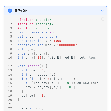
参考代码
 1
#include
<cstdio>
 2
#include
<cstring>
 3
#include
<queue>
 4
using
namespace
std
;
 5
using
ll
=
long
long
;
 6
constexpr
int
N
=
1505
;
 7
constexpr
int
mod
=
1000000007
;
 8
int
n
,
m
;
 9
char
s
[
N
],
c
[
N
];
10
int
ch
[
N
][
10
],
fail
[
N
],
ed
[
N
],
tot
,
len
;
11
12
void
insert
()
{
13
int
now
=
0
;
14
int
L
=
strlen
(
s
);
15
for
(
int
i
=
0
;
i
<
L
;
++
i
)
{
16
if
(
!
ch
[
now
][
s
[
i
]
-
'0'
])
ch
[
now
][
s
[
i
]
-
'0
17
now
=
ch
[
now
][
s
[
i
]
-
'0'
];
18
}
19
ed
[
now
]
=
1
;
20
}
21
22
queue
<
int
>
q
;