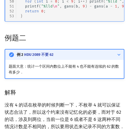
50
for
(
int
i
=
0
;
i
<
9
;
i
++
)
printf
(
"%lld "
,
g
51
printf
(
"%lld
\n
"
,
gans
(
b
,
9
)
-
gans
(
a
-
1
,
9
))
52
return
0
;
53
}
例题二
例 2
HDU 2089 不要 62
题面大意：统计一个区间内数位上不能有 4 也不能有连续的 62 的数
有多少．
解释
没有 4 的话在枚举的时候判断一下，不枚举 4 就可以保证
状态合法了，所以这个约束没有记忆化的必要，而对于 62
的话，涉及到两位，当前一位是 6 或者不是 6 这两种不同
情况计数是不相同的，所以要用状态来记录不同的方案数．