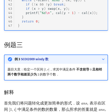
41
while
(
~
scanf
(
"%d%d"
,
&
x
,
&
y
))
{
42
if
(
!
x
&&
!
y
)
break
;
43
if
(
x
>
y
)
swap
(
x
,
y
);
44
printf
(
"%d
\n
"
,
cal
(
y
+
1
)
-
cal
(
x
));
45
}
46
return
0
;
47
}
例题三
例 3
SCOI2009 windy 数
题目大意：给定一个区间
，求其中满足条件
不含前导
且相邻
[
𝑙
,
𝑟
]
0
[
l
,
r
]
0
两个数字相差至少为
的数字个数．
2
2
解释
首先我们将问题转化成更加简单的形式．设
表示在区
a
n
s
ans
i
𝑖
间
中满足条件的数的数量，那么所求的答案就是
[
1
,
𝑖
]
a
n
s
[
1
,
i
]
ans
r
−
a
𝑟