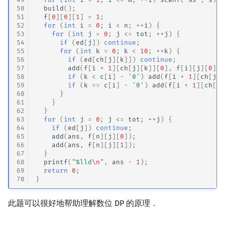
50
build
();
51
f
[
0
][
0
][
1
]
=
1
;
52
for
(
int
i
=
0
;
i
<
n
;
++
i
)
{
53
for
(
int
j
=
0
;
j
<=
tot
;
++
j
)
{
54
if
(
ed
[
j
])
continue
;
55
for
(
int
k
=
0
;
k
<
10
;
++
k
)
{
56
if
(
ed
[
ch
[
j
][
k
]])
continue
;
57
add
(
f
[
i
+
1
][
ch
[
j
][
k
]][
0
],
f
[
i
][
j
][
0
]);
58
if
(
k
<
c
[
i
]
-
'0'
)
add
(
f
[
i
+
1
][
ch
[
j
][
59
if
(
k
==
c
[
i
]
-
'0'
)
add
(
f
[
i
+
1
][
ch
[
j
]
60
}
61
}
62
}
63
for
(
int
j
=
0
;
j
<=
tot
;
++
j
)
{
64
if
(
ed
[
j
])
continue
;
65
add
(
ans
,
f
[
n
][
j
][
0
]);
66
add
(
ans
,
f
[
n
][
j
][
1
]);
67
}
68
printf
(
"%lld
\n
"
,
ans
-
1
);
69
return
0
;
70
}
此题可以很好地帮助理解数位 DP 的原理．