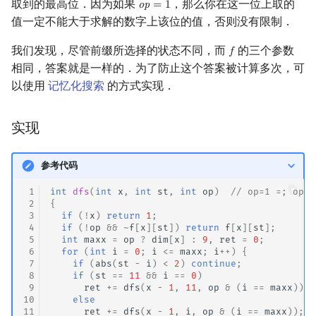
取到的最高位．因为如果
，那么你在这一位上取的
o
p
=
1
op
=
1
值一定不能大于求解的数字上该位的值，否则没有限制．
我们发现，尽管前缀所选择的状态不同，而
的三个参数
𝑓
f
相同，答案就是一样的．为了防止这个答案被计算多次，可
以使用
记忆化搜索
的方式实现．
实现
参考代码
 1
int
dfs
(
int
x
,
int
st
,
int
op
)
// op=1 =; op=0
 2
{
 3
if
(
!
x
)
return
1
;
 4
if
(
!
op
&&
~
f
[
x
][
st
])
return
f
[
x
][
st
];
 5
int
maxx
=
op
?
dim
[
x
]
:
9
,
ret
=
0
;
 6
for
(
int
i
=
0
;
i
<=
maxx
;
i
++
)
{
 7
if
(
abs
(
st
-
i
)
<
2
)
continue
;
 8
if
(
st
==
11
&&
i
==
0
)
 9
ret
+=
dfs
(
x
-
1
,
11
,
op
&
(
i
==
maxx
));
10
else
11
ret
+=
dfs
(
x
-
1
,
i
,
op
&
(
i
==
maxx
));