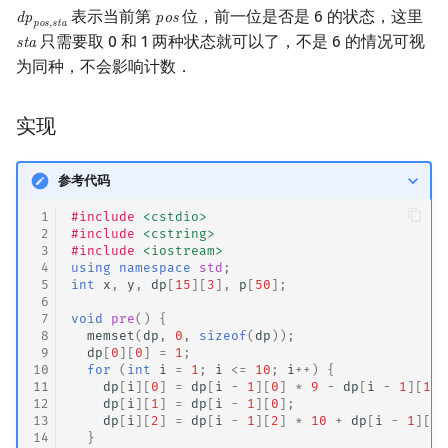
表示当前第
位，前一位是否是 6 的状态，这里
d
p
p
o
s
dp
pos
,
sta
pos
p
o
s
,
s
t
a
只需要取 0 和 1 两种状态就可以了，不是 6 的情况可视
s
t
a
sta
为同种，不会影响计数．
实现
参考代码
 1
#include
<cstdio>
 2
#include
<cstring>
 3
#include
<iostream>
 4
using
namespace
std
;
 5
int
x
,
y
,
dp
[
15
][
3
],
p
[
50
];
 6
 7
void
pre
()
{
 8
memset
(
dp
,
0
,
sizeof
(
dp
));
 9
dp
[
0
][
0
]
=
1
;
10
for
(
int
i
=
1
;
i
<=
10
;
i
++
)
{
11
dp
[
i
][
0
]
=
dp
[
i
-
1
][
0
]
*
9
-
dp
[
i
-
1
][
1
];
12
dp
[
i
][
1
]
=
dp
[
i
-
1
][
0
];
13
dp
[
i
][
2
]
=
dp
[
i
-
1
][
2
]
*
10
+
dp
[
i
-
1
][
1
]
14
}