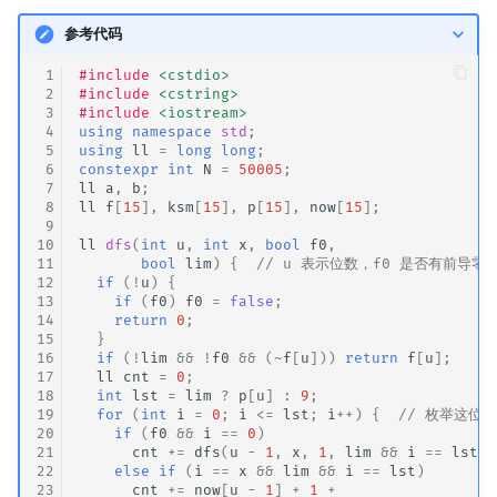
参考代码
 1
#include
<cstdio>
 2
#include
<cstring>
 3
#include
<iostream>
 4
using
namespace
std
;
 5
using
ll
=
long
long
;
 6
constexpr
int
N
=
50005
;
 7
ll
a
,
b
;
 8
ll
f
[
15
],
ksm
[
15
],
p
[
15
],
now
[
15
];
 9
10
ll
dfs
(
int
u
,
int
x
,
bool
f0
,
11
bool
lim
)
{
// u 表示位数，f0 是否有前导零
12
if
(
!
u
)
{
13
if
(
f0
)
f0
=
false
;
14
return
0
;
15
}
16
if
(
!
lim
&&
!
f0
&&
(
~
f
[
u
]))
return
f
[
u
];
17
ll
cnt
=
0
;
18
int
lst
=
lim
?
p
[
u
]
:
9
;
19
for
(
int
i
=
0
;
i
<=
lst
;
i
++
)
{
// 枚举这位
20
if
(
f0
&&
i
==
0
)
21
cnt
+=
dfs
(
u
-
1
,
x
,
1
,
lim
&&
i
==
lst
);
22
else
if
(
i
==
x
&&
lim
&&
i
==
lst
)
23
cnt
+=
now
[
u
-
1
]
+
1
+