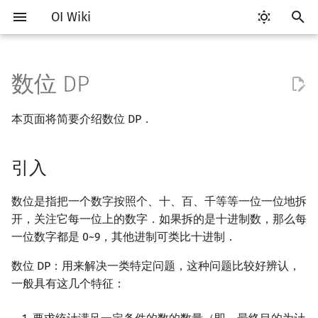
OI Wiki
键
入
数位 DP
Getting Started
比赛相关简介
工具软件简介
语言基础简介
算法基础简介
搜索部分简介
引入
DP 优化简介
字符串部分简介
数学部分简介
数据结构部分简介
图论部分简介
计算几何部分简介
杂项简介
RMQ
OI 赛事与赛制
题型概述
读入、输出优化
Vim
评测工具简介
Testlib 简介
Hello, World!
C++ 标准库简介
类
复杂度简介
排序简介
后缀数组简介
数字系统简介
数论基础
多项式与生成函数简介
排列组合
线性代数简介
线性规划基础
基本概念
基本概念
博弈论简介
插值
并查集
堆简介
分块思想
线段树基础
二叉搜索树 & 平衡树
可持久化数据结构简介
线段树套线段树
Link Cut Tree
树基础
最短路
最小生成树
强连通分量
网络流简介
图匹配
离线算法简介
随机函数
以
本页面将简要介绍数位 DP．
开
关于本项目
赛事
代码编辑工具
C++ 基础
复杂度
DFS（搜索）
例题一
单调队列/单调栈优化
字符串基础
布尔代数
栈
图论相关概念
二维计算几何基础
离散化
并查集应用
ICPC/CCPC 赛事与赛制
交互题
分段打表
Emacs
Arbiter
通用
C++ 语法基础
STL 容器
命名空间
均摊复杂度
选择排序
最优原地后缀排序算法
进位制
模算术简介
代数基本定理
抽屉原理
向量
单纯形法
群论
条件概率与独立性
公平组合游戏
数值积分
并查集复杂度
二叉堆
块状数组
线段树合并 & 分裂
Treap
可持久化线段树
平衡树套线段树
全局平衡二叉树
树的直径
差分约束
最小树形图
双连通分量
最大流
二分图最大匹配
CDQ 分治
随机化技巧
始
引入
如何参与
题型
评测工具
C++ 标准库
枚举
BFS（搜索）
斜率优化
标准库
数字系统
队列
图的存储
三维计算几何基础
双指针
括号序列
方法一
常见错误
VS Code
Cena
Generator
变量
STL 算法
值类别
冒泡排序
平衡三进制
素数
快速傅里叶变换
容斥原理
内积和外积
环论
随机变量
零和游戏
高斯消元
配对堆
块状链表
李超线段树
Splay 树
可持久化块状数组
线段树套平衡树
Euler Tour Tree
树的中心
k 短路
最小直径生成树
割点和桥
最小割
二分图最大权匹配
整体二分
爬山算法
搜
OI Wiki 不是什么
学习路线
命令行
C++ 进阶
模拟
双向搜索
四边形不等式优化
字符串匹配
位操作
链表
DFS（图论）
距离
离线算法
线段树与离线询问
解释
常见技巧
Atom
CCR Plus
Validator
运算
bitset
重载运算符
插入排序
格雷码
最大公约数
快速数论变换
斐波那契数列
矩阵
域论
随机变量的数字特征
非公平组合游戏
牛顿迭代法
左偏树
树分块
猫树
WBLT
可持久化平衡树
树状数组套权值线段树
Top Tree
树的重心
同余最短路
圆方树
费用流
一般图最大匹配
莫队算法
模拟退火
索
数位是指把一个数字按照个、十、百、千等等一位一位地拆
开，关注它每一位上的数字．如果拆的是十进制数，那么每
格式手册
学习资源
命令行编译与调试
C++ 与其他常用语言的区别
递归 & 分治
启发式搜索
Slope Trick 优化
字符串哈希
二进制集合操作
哈希表
BFS（图论）
Pick 定理
分数规划
实现
Eclipse
Lemon
Interactor
流程控制语句
string
引用
计数排序
欧拉函数
快速沃尔什变换
错位排列
初等变换
Schreier–Sims 算法
概率不等式
Sqrt Tree
区间最值操作 & 区间历史
替罪羊树
可持久化字典树
分块套树状数组
最近公共祖先
点/边连通度
上下界网络流
一般图最大权匹配
一位数字都是 0~9，其他进制可类比十进制．
值
数位 DP：用来解决一类特定问题，这种问题比较好辨认，
数学符号表
技巧
编译器
Pascal 转 C++ 急救
贪心
A*
WQS 二分
字典树 (Trie)
高精度计算
并查集
树上问题
三角剖分
随机化
方法二
Notepad++
Checker
高级数据类型
pair
常量
基数排序
筛法
Chirp Z 变换
卡特兰数
行列式
笛卡尔树
可持久化可并堆
树链剖分
Stoer–Wagner 算法
稳定匹配
一般具有这几个特征：
Kinetic Tournament Tree
F.A.Q.
出题
WSL (Windows 10)
Python 速成
排序
迭代加深搜索
状态设计优化
前缀函数与 KMP 算法
快速幂
堆
有向无环图
凸包
悬线法
解释
Kate
函数
新版 C++ 特性
快速排序
分解质因数
多项式牛顿迭代
斯特林数
线性空间
Size Balanced Tree
树上启发式合并