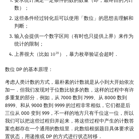
要求统计满足一定条件的数的数量（即，最终目的为计
数）；
镜像站列表
Special Judge
Java 速成
前缀和 & 差分
IDA*
Boyer–Moore 算法
置换和排列
块状数据结构
拓扑排序
扫描线
有限状态自动机
过程
Dev-C++
文件操作
Lambda 表达式
归并排序
裴蜀定理 & 一次不定方程
多项式多点求值|快速插值
贝尔数
线性基
AVL 树
虚树
这些条件经过转化后可以使用「数位」的思想去理解和
致谢
Testlib
Java 进阶
二分
回溯法
例题二
Z 函数（扩展 KMP）
弧度制与坐标系
单调栈
最短路问题
旋转卡壳
计算理论基础
CLion
pb_ds
堆排序
费马小定理 & 欧拉定理
多项式初等函数
伯努利数
线性映射
红黑树
树分治
判断；
输入会提供一个数字区间（有时也只提供上界）来作为
Polygon
倍增
Dancing Links
AC 自动机
复数
单调队列
生成树问题
半平面交
字节顺序
解释
Geany
编译优化
桶排序
模逆元
常系数齐次线性递推
Entringer Number
特征多项式
左偏红黑树
动态树分治
统计的限制；
上界很大（比如
），暴力枚举验证会超时．
1
8
OJ 工具
构造
Alpha–Beta 剪枝
后缀数组 (SA)
数论
ST 表
斯坦纳树
平面最近点对
约瑟夫问题
实现
1
0
Xcode
希尔排序
线性同余方程
多项式平移|连续点值平移
Eulerian Number
对角化
AA 树
AHU 算法
10
18
数位 DP 的基本原理：
LaTeX 入门
优化
例题三
后缀自动机 (SAM)
多项式与生成函数
树状数组
拆点
随机增量法
表达式求值
GUIDE
锦标赛排序
中国剩余定理
符号化方法
分拆数
Jordan标准型
树哈希
考虑人类计数的方式，最朴素的计数就是从小到大开始依次
Git
后缀平衡树
组合数学
线段树
连通性相关
反演变换
在一台机器上规划任务
解释
Sublime Text
Tim 排序
升幂引理
Lagrange 反演
范德蒙德卷积
树上随机游走
加一．但我们发现对于位数比较多的数，这样的过程中有许
多重复的部分．例如，从 7000 数到 7999、从 8000 数到
广义后缀自动机
线性代数
划分树
环计数问题
计算几何杂项
主元素问题
实现
CP Editor
排序相关 STL
阶乘取模
形式幂级数复合|复合逆
Pólya 计数
8999、和从 9000 数到 9999 的过程非常相似，它们都是后
三位从 000 变到 999，不一样的地方只有千位这一位，所以
例题四
后缀树
线性规划
二叉搜索树 & 平衡树
最小环
Garsia–Wachs 算法
Code::Blocks
排序应用
卢卡斯定理
普通生成函数
图论计数
我们可以把这些过程归并起来，将这些过程中产生的计数答
案也都存在一个通用的数组里．此数组根据题目具体要求设
Manacher
抽象代数
跳表
2-SAT
15-puzzle
解释
同余方程
指数生成函数
置状态，用递推或 DP 的方式进行状态转移．