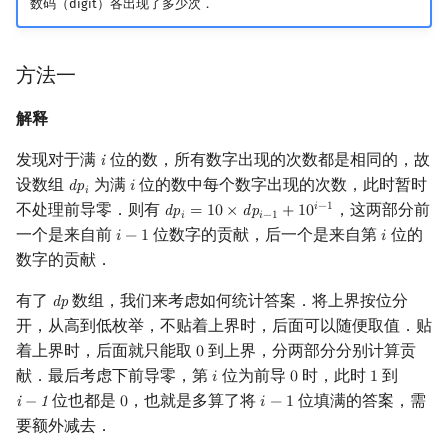
数码（digit）各出现了多少次．
矩阵树定理
Min_25 筛
LGV 引理
洲阁筛
方法一
最大团搜索算法
类欧几里德算法
解释
发现对于满
位的数，所有数字出现的次数都是相同的，故
i
i
支配树
Meissel–Lehmer 算法
设数组
为满
位的数中每个数字出现的次数，此时暂时
d
p
𝑖
dp
i
i
𝑖
不处理前导零．则有
，这两部分前
𝑖
−
1
d
p
=
1
0
×
d
p
+
1
0
图上随机游走
连分数
dp
i
=
10
×
dp
i
−
1
+
10
i
−
1
𝑖
𝑖
−
1
一个是来自前
位数字的贡献，后一个是来自第
位的
𝑖
−
1
𝑖
i
−
1
i
数字的贡献．
Stern–Brocot 树与 Farey
有了
数组，我们来考虑如何统计答案．将上界按位分
d
p
dp
二次域
开，从高到低枚举，不贴着上界时，后面可以随便取值．贴
着上界时，后面就只能取
到上界，分两部分分别计算贡
0
0
Pell 方程
献．最后考虑下前导零，第
位为前导
时，此时
到
𝑖
0
1
i
0
1
位也都是
，也就是多算了将
位填满的答案，需
i
−
1
0
𝑖
−
1
i
−
1
0
i
−
1
要额外减去．