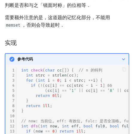
判断是否和与之「镜面对称」的位相等．
需要额外注意的是，这道题的记忆化部分，不能用
，否则会导致超时．
memset
实现
参考代码
 1
int
check
(
char
cc
[])
{
// n 的特判
 2
int
strc
=
strlen
(
cc
);
 3
for
(
int
i
=
0
;
i
<
strc
;
++
i
)
{
 4
if
(
!
(
cc
[
i
]
==
cc
[
strc
-
i
-
1
]
&&
 5
(
cc
[
i
]
==
'1'
||
cc
[
i
]
==
'8'
||
cc
[
i
 6
return
0l
l
;
 7
}
 8
return
1l
l
;
 9
}
10
11
// now: 当前位, eff: 有效位, fulc: 是否全顶格, ful
12
int
dfs
(
int
now
,
int
eff
,
bool
ful0
,
bool
fulc
)
13
if
(
now
==
0
)
return
1l
l
;