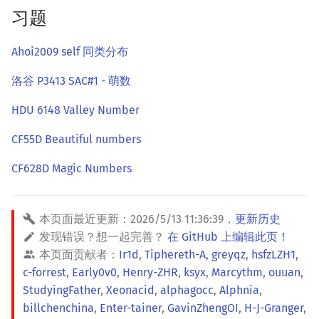
习题
Ahoi2009 self 同类分布
洛谷 P3413 SAC#1 - 萌数
HDU 6148 Valley Number
CF55D Beautiful numbers
CF628D Magic Numbers
本页面最近更新：
2026/5/13 11:36:39
，
更新历史
发现错误？想一起完善？
在 GitHub 上编辑此页！
本页面贡献者：
Ir1d
,
Tiphereth-A
,
greyqz
,
hsfzLZH1
,
c-forrest
,
Early0v0
,
Henry-ZHR
,
ksyx
,
Marcythm
,
ouuan
,
StudyingFather
,
Xeonacid
,
alphagocc
,
Alphnia
,
billchenchina
,
Enter-tainer
,
GavinZhengOI
,
H-J-Granger
,