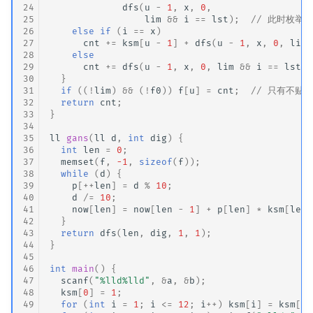
24
dfs
(
u
-
1
,
x
,
0
,
25
lim
&&
i
==
lst
);
// 此时枚举
26
else
if
(
i
==
x
)
27
cnt
+=
ksm
[
u
-
1
]
+
dfs
(
u
-
1
,
x
,
0
,
lim
28
else
29
cnt
+=
dfs
(
u
-
1
,
x
,
0
,
lim
&&
i
==
lst
);
30
}
31
if
((
!
lim
)
&&
(
!
f0
))
f
[
u
]
=
cnt
;
// 只有不贴
32
return
cnt
;
33
}
34
35
ll
gans
(
ll
d
,
int
dig
)
{
36
int
len
=
0
;
37
memset
(
f
,
-1
,
sizeof
(
f
));
38
while
(
d
)
{
39
p
[
++
len
]
=
d
%
10
;
40
d
/=
10
;
41
now
[
len
]
=
now
[
len
-
1
]
+
p
[
len
]
*
ksm
[
len
42
}
43
return
dfs
(
len
,
dig
,
1
,
1
);
44
}
45
46
int
main
()
{
47
scanf
(
"%lld%lld"
,
&
a
,
&
b
);
48
ksm
[
0
]
=
1
;
49
for
(
int
i
=
1
;
i
<=
12
;
i
++
)
ksm
[
i
]
=
ksm
[
i