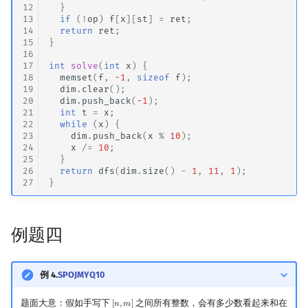
12
}
13
if
(
!
op
)
f
[
x
][
st
]
=
ret
;
14
return
ret
;
15
}
16
17
int
solve
(
int
x
)
{
18
memset
(
f
,
-1
,
sizeof
f
);
19
dim
.
clear
();
20
dim
.
push_back
(
-1
);
21
int
t
=
x
;
22
while
(
x
)
{
23
dim
.
push_back
(
x
%
10
);
24
x
/=
10
;
25
}
26
return
dfs
(
dim
.
size
()
-
1
,
11
,
1
);
27
}
例题四
例 4.
SPOJMYQ10
题面大意：假如手写下
之间所有整数，会有多少数看起来和在
[
𝑛
,
𝑚
]
[
n
,
m
]