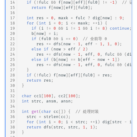
14
if
(
!
fulc
&&
f
[
now
][
eff
][
ful0
]
!=
-1
)
// 记
15
return
f
[
now
][
eff
][
ful0
];
16
17
int
res
=
0
,
maxk
=
fulc
?
dig
[
now
]
:
9
;
18
for
(
int
i
=
0
;
i
<=
maxk
;
++
i
)
{
19
if
(
i
!=
0
&&
i
!=
1
&&
i
!=
8
)
continue
;
20
b
[
now
]
=
i
;
21
if
(
ful0
&&
i
==
0
)
// 全前导 0
22
res
+=
dfs
(
now
-
1
,
eff
-
1
,
1
,
0
);
23
else
if
(
now
>
eff
/
2
)
24
res
+=
dfs
(
now
-
1
,
eff
,
0
,
fulc
&&
(
dig
[
25
else
if
(
b
[
now
]
==
b
[
eff
-
now
+
1
])
26
res
+=
dfs
(
now
-
1
,
eff
,
0
,
fulc
&&
(
dig
[
27
}
28
if
(
!
fulc
)
f
[
now
][
eff
][
ful0
]
=
res
;
29
return
res
;
30
}
31
32
char
cc1
[
100
],
cc2
[
100
];
33
int
strc
,
ansm
,
ansn
;
34
35
int
get
(
char
cc
[])
{
// 处理封装
36
strc
=
strlen
(
cc
);
37
for
(
int
i
=
0
;
i
<
strc
;
++
i
)
dig
[
strc
-
i
]
38
return
dfs
(
strc
,
strc
,
1
,
1
);
39
}