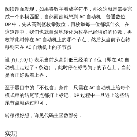
阅读题面发现，如果将数字看成字符串，那么这就是需要完
成一个多模匹配，自然而然就想到 AC 自动机．普通数位
DP 中，先从高到低枚举数位，再枚举每一位都填什么，在
这道题中，我们也就自然地转化为枚举已经填好的位数，再
枚举此时停在 AC 自动机上的哪个节点，然后从当前节点转
移到它在 AC 自动机上的子节点．
设
表示当前从高到低已经填了
位（即在 AC 自
𝑓
(
𝑖
,
𝑗
,
0
/
1
)
𝑖
f
(
i
,
j
,
0
/
1
)
i
动机上走过了
条边），此时停在标号为
的节点上，当前
𝑖
𝑗
i
j
是否正好贴着上界．
至于题目中的「不包含」条件，只需在 AC 自动机上给每个
模式串的结尾节点都打上标记，DP 过程中一旦遇上这些结
尾节点就跳过即可．
转移很好想，详见代码主函数部分．
实现