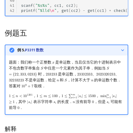
40
41
scanf
(
"%s%s"
,
cc1
,
cc2
);
42
printf
(
"%lld
\n
"
,
get
(
cc2
)
-
get
(
cc1
)
+
check
(
cc
例题五
例 5.
P3311 数数
题面：我们称一个正整数
是幸运数，当且仅当它的十进制表示中
𝑥
x
不包含数字串集合
中任意一个元素作为其子串．例如当
𝑆
𝑆
S
S
=
{
22
,
333
,
0233
}
时，
是幸运数，
、
、
=
{
2
2
,
3
3
3
,
0
2
3
3
}
2
3
3
2
3
3
2
3
3
3
2
3
3
3
2
0
2
3
3
2
0
2
3
3
233233
23332333
2023320233
不是幸运数．给定
和
，计算不大于
的幸运数个数．
3
2
2
3
3
2
2
3
𝑛
𝑆
𝑛
32233223
n
S
n
9
答案对
取模．
1
0
+
7
10
9
+
7
𝑚
1
2
0
1
𝑚
1
≤
𝑛
<
1
0
，
1
≤
𝑚
≤
1
0
0
，
1
≤
∑
|
𝑠
|
≤
1
5
0
0
，
m
i
n
|
𝑠
|
1
≤
n
<
10
1201
，
1
≤
m
≤
100
，
1
≤
∑
i
=
1
m
|
s
i
|
≤
1500
，
min
i
=
1
m
|
s
i
|
≥
1
𝑖
𝑖
𝑖
=
1
𝑖
=
1
，其中
表示字符串
的长度．
没有前导
，但是
可能有
≥
1
|
𝑠
|
𝑠
𝑛
0
𝑠
|
s
i
|
s
i
n
0
s
i
𝑖
𝑖
𝑖
前导
．
0
0
解释