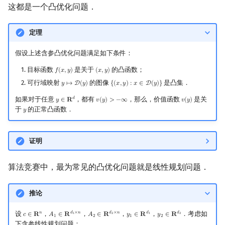
这都是一个凸优化问题．
定理
假设上述含参凸优化问题满足如下条件：
目标函数
是关于
的凸函数；
𝑓
(
𝑥
,
𝑦
)
(
𝑥
,
𝑦
)
f
(
x
,
y
)
(
x
,
y
)
可行域映射
的图像
是凸集．
𝑦
↦
D
(
𝑦
)
{
(
𝑥
,
𝑦
)
:
𝑥
∈
D
(
𝑦
)
}
y
↦
D
(
y
)
{
(
x
,
y
)
:
x
∈
D
(
y
)
}
如果对于任意
，都有
，那么，价值函数
是关
𝑑
𝑦
∈
𝐑
𝑣
(
𝑦
)
>
−
∞
𝑣
(
𝑦
)
y
∈
R
d
v
(
y
)
>
−
∞
v
(
y
)
于
的正常凸函数．
𝑦
y
证明
算法竞赛中，最为常见的凸优化问题就是线性规划问题．
推论
设
，
，
，
，
．考虑如
𝑛
𝑑
×
𝑛
𝑑
×
𝑛
𝑑
𝑑
𝑐
∈
𝐑
𝐴
∈
𝐑
𝐴
∈
𝐑
𝑦
∈
𝐑
𝑦
∈
𝐑
c
∈
R
n
A
1
∈
R
d
1
×
n
A
2
∈
R
d
2
×
n
y
1
∈
R
d
1
y
2
∈
R
d
2
1
2
1
2
1
2
1
2
下含参线性规划问题：