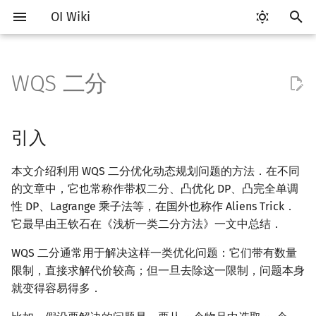
OI Wiki
正
在
WQS 二分
Getting Started
比赛相关简介
工具软件简介
语言基础简介
算法基础简介
搜索部分简介
引入
字符串部分简介
数学部分简介
数据结构部分简介
图论部分简介
计算几何部分简介
杂项简介
RMQ
OI 赛事与赛制
题型概述
读入、输出优化
Vim
评测工具简介
Testlib 简介
Hello, World!
C++ 标准库简介
类
复杂度简介
排序简介
后缀数组简介
数字系统简介
数论基础
多项式与生成函数简介
排列组合
线性代数简介
线性规划基础
基本概念
基本概念
博弈论简介
插值
并查集
堆简介
分块思想
线段树基础
二叉搜索树 & 平衡树
可持久化数据结构简介
线段树套线段树
Link Cut Tree
树基础
最短路
最小生成树
强连通分量
网络流简介
图匹配
离线算法简介
随机函数
初
始
关于本项目
赛事
代码编辑工具
C++ 基础
复杂度
DFS（搜索）
传统方法
字符串基础
布尔代数
栈
图论相关概念
二维计算几何基础
离散化
并查集应用
ICPC/CCPC 赛事与赛制
交互题
分段打表
Emacs
Arbiter
通用
C++ 语法基础
STL 容器
命名空间
均摊复杂度
选择排序
最优原地后缀排序算法
进位制
模算术简介
代数基本定理
抽屉原理
向量
单纯形法
群论
条件概率与独立性
公平组合游戏
数值积分
并查集复杂度
二叉堆
块状数组
线段树合并 & 分裂
Treap
可持久化线段树
平衡树套线段树
全局平衡二叉树
树的直径
差分约束
最小树形图
双连通分量
最大流
二分图最大匹配
CDQ 分治
随机化技巧
引入
化
如何参与
题型
评测工具
C++ 标准库
枚举
BFS（搜索）
标准库
数字系统
队列
图的存储
三维计算几何基础
双指针
括号序列
几何直观
常见错误
VS Code
Cena
Generator
变量
STL 算法
值类别
冒泡排序
平衡三进制
素数
快速傅里叶变换
容斥原理
内积和外积
环论
随机变量
零和游戏
高斯消元
配对堆
块状链表
李超线段树
Splay 树
可持久化块状数组
线段树套平衡树
Euler Tour Tree
树的中心
k 短路
最小直径生成树
割点和桥
最小割
二分图最大权匹配
整体二分
爬山算法
本文介绍利用 WQS 二分优化动态规划问题的方法．在不同
搜
的文章中，它也常称作带权二分、凸优化 DP、凸完全单调
OI Wiki 不是什么
学习路线
命令行
C++ 进阶
模拟
双向搜索
字符串匹配
位操作
链表
DFS（图论）
距离
离线算法
线段树与离线询问
共线情形的处理
常见技巧
Atom
CCR Plus
Validator
运算
bitset
重载运算符
插入排序
格雷码
最大公约数
快速数论变换
斐波那契数列
矩阵
域论
随机变量的数字特征
非公平组合游戏
牛顿迭代法
左偏树
树分块
猫树
WBLT
可持久化平衡树
树状数组套权值线段树
Top Tree
树的重心
同余最短路
圆方树
费用流
一般图最大匹配
莫队算法
模拟退火
索
性 DP、Lagrange 乘子法等，在国外也称作 Aliens Trick．
它最早由王钦石在《浅析一类二分方法》一文中总结．
引
格式手册
学习资源
命令行编译与调试
C++ 与其他常用语言的区别
递归 & 分治
启发式搜索
对偶方法
字符串哈希
二进制集合操作
哈希表
BFS（图论）
Pick 定理
分数规划
Eclipse
Lemon
Interactor
流程控制语句
string
引用
计数排序
欧拉函数
快速沃尔什变换
错位排列
初等变换
Schreier–Sims 算法
概率不等式
Sqrt Tree
区间最值操作 & 区间历史
替罪羊树
可持久化字典树
分块套树状数组
最近公共祖先
点/边连通度
上下界网络流
一般图最大权匹配
擎
值
WQS 二分通常用于解决这样一类优化问题：它们带有数量
数学符号表
技巧
编译器
Pascal 转 C++ 急救
贪心
A*
字典树 (Trie)
高精度计算
并查集
树上问题
三角剖分
随机化
Lagrange 对偶
Notepad++
Checker
高级数据类型
pair
常量
基数排序
筛法
Chirp Z 变换
卡特兰数
行列式
笛卡尔树
可持久化可并堆
树链剖分
Stoer–Wagner 算法
稳定匹配
限制，直接求解代价较高；但一旦去除这一限制，问题本身
Kinetic Tournament Tree
就变得容易得多．
F.A.Q.
出题
WSL (Windows 10)
Python 速成
排序
迭代加深搜索
前缀函数与 KMP 算法
快速幂
堆
有向无环图
凸包
悬线法
凸共轭
Kate
函数
新版 C++ 特性
快速排序
分解质因数
多项式牛顿迭代
斯特林数
线性空间
Size Balanced Tree
树上启发式合并