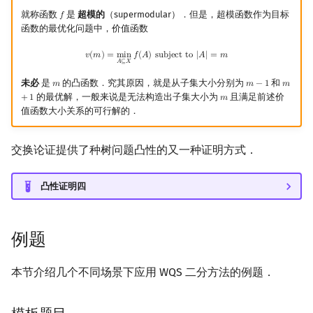
就称函数
是
超模的
（supermodular）．但是，超模函数作为目标
𝑓
f
函数的最优化问题中，价值函数
v
(
m
)
=
min
A
⊆
X
f
(
A
)
subject to
|
A
|
=
m
𝑣
(
𝑚
)
=
m
i
n
𝑓
(
𝐴
)
s
u
b
j
e
c
t
t
o
|
𝐴
|
=
𝑚
𝐴
⊆
𝑋
未必
是
的凸函数．究其原因，就是从子集大小分别为
和
𝑚
𝑚
−
1
𝑚
m
m
−
1
m
+
1
的最优解，一般来说是无法构造出子集大小为
且满足前述价
+
1
𝑚
m
值函数大小关系的可行解的．
交换论证提供了种树问题凸性的又一种证明方式．
凸性证明四
例题
本节介绍几个不同场景下应用 WQS 二分方法的例题．