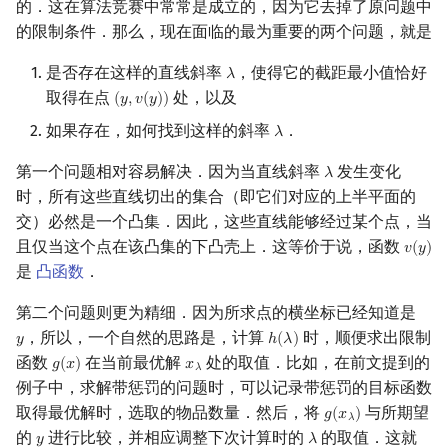
的．这在算法竞赛中常常是成立的，因为它去掉了原问题中
的限制条件．那么，现在面临的最为重要的两个问题，就是
是否存在这样的直线斜率
，使得它的截距最小值恰好
𝜆
λ
取得在点
处，以及
(
𝑦
,
𝑣
(
𝑦
)
)
(
y
,
v
(
y
)
)
如果存在，如何找到这样的斜率
．
𝜆
λ
第一个问题相对容易解决．因为当直线斜率
发生变化
𝜆
λ
时，所有这些直线切出的集合（即它们对应的上半平面的
交）必然是一个凸集．因此，这些直线能够经过某个点，当
且仅当这个点在该凸集的下凸壳上．这等价于说，函数
𝑣
(
𝑦
)
v
(
y
)
是
凸函数
．
第二个问题则更为精细．因为所求点的横坐标已经知道是
，所以，一个自然的思路是，计算
时，顺便求出限制
𝑦
ℎ
(
𝜆
)
y
h
(
λ
)
函数
在当前最优解
处的取值．比如，在前文提到的
𝑔
(
𝑥
)
𝑥
g
(
x
)
x
λ
𝜆
例子中，求解带惩罚的问题时，可以记录带惩罚的目标函数
取得最优解时，选取的物品数量．然后，将
与所期望
𝑔
(
𝑥
)
g
(
x
λ
)
𝜆
的
进行比较，并相应调整下次计算时的
的取值．这就
𝑦
𝜆
y
λ