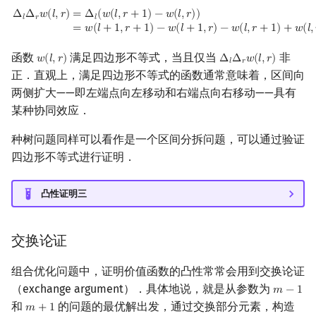
Δ
l
Δ
r
w
(
l
,
r
)
=
Δ
l
(
w
(
l
,
r
+
1
)
−
w
(
l
,
r
)
)
=
w
(
l
+
1
,
r
+
1
)
−
w
(
l
+
1
,
r
)
−
w
(
l
,
r
+
1
)
+
w
(
l
,
r
)
.
Δ
Δ
𝑤
(
𝑙
,
𝑟
)
=
Δ
(
𝑤
(
𝑙
,
𝑟
+
1
)
−
𝑤
(
𝑙
,
𝑟
)
)
𝑙
𝑟
𝑙
=
𝑤
(
𝑙
+
1
,
𝑟
+
1
)
−
𝑤
(
𝑙
+
1
,
𝑟
)
−
𝑤
(
𝑙
,
𝑟
+
1
)
+
𝑤
(
𝑙
,
函数
满足四边形不等式，当且仅当
非
𝑤
(
𝑙
,
𝑟
)
Δ
Δ
𝑤
(
𝑙
,
𝑟
)
w
(
l
,
r
)
Δ
l
Δ
r
w
(
l
,
r
)
𝑙
𝑟
正．直观上，满足四边形不等式的函数通常意味着，区间向
两侧扩大——即左端点向左移动和右端点向右移动——具有
某种协同效应．
种树问题同样可以看作是一个区间分拆问题，可以通过验证
四边形不等式进行证明．
凸性证明三
交换论证
组合优化问题中，证明价值函数的凸性常常会用到交换论证
（exchange argument）．具体地说，就是从参数为
𝑚
−
1
m
−
1
和
的问题的最优解出发，通过交换部分元素，构造
𝑚
+
1
m
+
1