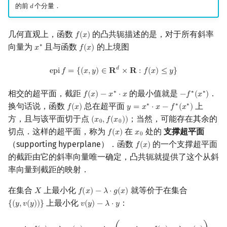
的前
个分量．
𝑑
d
几何直观上，函数
的凸共轭描述的是，对于所有斜率
𝑓
(
𝑥
)
f
(
x
)
向量为
且与函数
的上境图
∗
𝑥
𝑓
(
𝑥
)
x
∗
f
(
x
)
epi
f
=
{
(
x
,
y
)
∈
R
d
×
R
:
f
(
x
)
≤
y
}
𝑑
e
p
i
𝑓
=
{
(
𝑥
,
𝑦
)
∈
𝐑
×
𝐑
:
𝑓
(
𝑥
)
≤
𝑦
}
相交的超平面，截距
的最小值就是
．
∗
∗
∗
𝑓
(
𝑥
)
−
𝑥
⋅
𝑥
−
𝑓
(
𝑥
)
f
(
x
)
−
x
∗
⋅
x
−
f
∗
(
x
∗
)
换句话说，函数
总在超平面
上
∗
∗
∗
𝑓
(
𝑥
)
𝑦
=
𝑥
⋅
𝑥
−
𝑓
(
𝑥
)
f
(
x
)
y
=
x
∗
⋅
x
−
f
∗
(
x
∗
)
方，且与该平面切于点
；当然，可能存在其余的
(
𝑥
,
𝑓
(
𝑥
)
)
(
x
0
,
f
(
x
0
)
)
0
0
切点．这样的超平面，称为
在
处的
支撑超平面
𝑓
(
𝑥
)
𝑥
f
(
x
)
x
0
0
（supporting hyperplane）．函数
的一个支撑超平面
𝑓
(
𝑥
)
f
(
x
)
的截距由它的斜率向量唯一确定，凸共轭就提供了这个从斜
率向量到截距的映射．
在集合
上最小化
就等价于在集合
𝑋
𝑓
(
𝑥
)
−
𝜆
⋅
𝑔
(
𝑥
)
X
f
(
x
)
−
λ
⋅
g
(
x
)
上最小化
：
{
(
𝑦
,
𝑣
(
𝑦
)
)
}
𝑣
(
𝑦
)
−
𝜆
⋅
𝑦
{
(
y
,
v
(
y
)
)
}
v
(
y
)
−
λ
⋅
y
min
x
f
(
x
)
−
λ
⋅
g
(
x
)
=
min
y
∈
g
(
X
)
(
min
x
∈
X
:
g
(
x
)
=
y
f
(
x
)
−
λ
⋅
g
(
x
)
)
=
min
y
∈