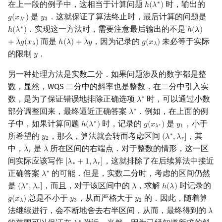
在上一段的例子中，这相当于计算问题
时，输出的
∗
ℎ
(
𝜆
)
h
(
λ
∗
)
是
．这就保证了算法终止时，最后计算的问题是
𝑔
(
𝑥
)
𝑦
g
(
x
λ
∗
)
y
3
∗
𝜆
3
．实现这一方法时，需要注意最后输出的不是
∗
ℎ
(
𝜆
)
ℎ
(
𝜆
)
h
(
λ
∗
)
h
(
λ
)
+
λ
g
(
x
而是
，因为记录的
未必等于实际
+
𝜆
𝑔
(
𝑥
)
ℎ
(
𝜆
)
+
𝜆
𝑦
𝑔
(
𝑥
)
h
(
λ
)
+
λ
y
g
(
x
λ
)
𝜆
𝜆
的限制
．
𝑦
y
另一种处理方法是实数二分．如果问题涉及的数字都是整
数，显然，WQS 二分中的斜率也是整数．在二分中引入实
数，是为了保证错误地排除正确选项
时，可以通过小数
∗
𝜆
λ
∗
部分调整回来，最终逼近正确答案
．例如，在上面的例
∗
𝜆
λ
∗
子中，如果计算问题
时，记录的
是
，小于
∗
ℎ
(
𝜆
)
𝑔
(
𝑥
)
𝑦
h
(
λ
∗
)
g
(
x
λ
∗
)
y
1
∗
𝜆
1
所希望的
，那么，算法就会转而考虑区间
，其
∗
𝑦
(
𝜆
,
𝜆
]
y
2
(
λ
∗
,
λ
r
]
2
𝑟
中，
是
所在区间的右端点．对于整数的情形，这一区
𝜆
𝜆
λ
r
λ
𝑟
间实际应该写作
，这就排除了在后续算法中接近
[
𝜆
+
1
,
𝜆
]
[
λ
∗
+
1
,
λ
r
]
∗
𝑟
正确答案
的可能．但是，实数二分时，考虑的区间仍然
∗
𝜆
λ
∗
是
，而且，对于该区间中的
，求解
时记录的
∗
(
𝜆
,
𝜆
]
𝜆
ℎ
(
𝜆
)
(
λ
∗
,
λ
r
]
λ
h
(
λ
)
𝑟
总是不小于
，从而严格大于
的．因此，随着算
𝑔
(
𝑥
)
𝑦
𝑦
g
(
x
λ
)
y
3
y
2
𝜆
3
2
法继续进行，会不断地舍去右半区间，从而，最终得到的
𝜆
λ