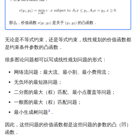
v
(
y
1
,
y
2
)
=
min
x
∈
R
n
c
⋅
x
subject to
A
1
x
≤
y
1
,
A
2
x
=
y
2
,
x
≥
0.
𝑣
(
𝑦
,
𝑦
)
=
m
i
n
𝑐
⋅
𝑥
s
u
b
j
e
c
t
t
o
𝐴
𝑥
≤
𝑦
,
𝐴
𝑥
=
𝑦
,
𝑥
≥
0
.
1
2
1
1
2
2
𝑛
𝑥
∈
𝐑
那么，价值函数
是关于
的凸函数．
𝑣
(
𝑦
,
𝑦
)
(
𝑦
,
𝑦
)
v
(
y
1
,
y
2
)
(
y
1
,
y
2
)
1
2
1
2
无论是不等式约束，还是等式约束，线性规划的价值函数都
是约束条件参数的凸函数．
很多图论问题都可以写成线性规划问题的形式：
网络流问题：最大流、最小割、最小费用流；
无负环的最短路问题；
二分图的最大（权）匹配、最小点覆盖等问题；
一般图的最大（权）匹配问题；
3
最小生成树问题
．
因此，这些问题的价值函数都是这些问题的参数的凸（凹）
函数．