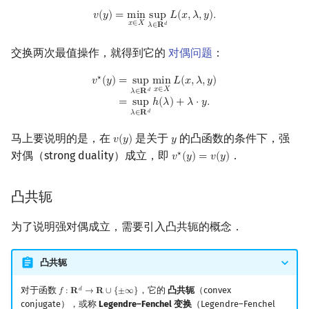
v
(
y
)
=
min
x
∈
X
sup
λ
∈
R
d
L
(
x
,
λ
,
y
)
.
𝑣
(
𝑦
)
=
m
i
n
s
u
p
𝐿
(
𝑥
,
𝜆
,
𝑦
)
.
𝑥
∈
𝑋
𝑑
𝜆
∈
𝐑
交换两次最值操作，就得到它的
对偶问题
：
⋆
v
⋆
(
y
)
=
sup
λ
∈
R
d
min
x
∈
X
L
(
x
,
λ
,
y
)
=
sup
λ
∈
R
d
h
(
λ
)
+
λ
⋅
y
.
=
s
u
p
m
i
n
𝐿
(
𝑥
,
𝜆
,
𝑦
)
𝑣
(
𝑦
)
𝑥
∈
𝑋
𝑑
𝜆
∈
𝐑
=
s
u
p
ℎ
(
𝜆
)
+
𝜆
⋅
𝑦
.
𝑑
𝜆
∈
𝐑
马上要说明的是，在
是关于
的凸函数的条件下，强
𝑣
(
𝑦
)
𝑦
v
(
y
)
y
对偶（strong duality）成立，即
．
⋆
𝑣
(
𝑦
)
=
𝑣
(
𝑦
)
v
⋆
(
y
)
=
v
(
y
)
凸共轭
为了说明强对偶成立，需要引入凸共轭的概念．
凸共轭
对于函数
，它的
凸共轭
（convex
𝑑
𝑓
:
𝐑
→
𝐑
∪
{
±
∞
}
f
:
R
d
→
R
∪
{
±
∞
}
conjugate），或称
Legendre–Fenchel 变换
（Legendre–Fenchel