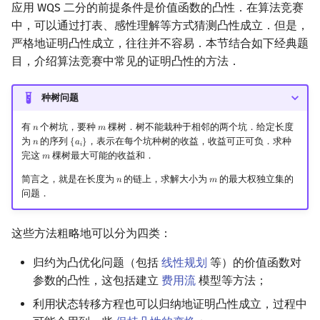
应用 WQS 二分的前提条件是价值函数的凸性．在算法竞赛
中，可以通过打表、感性理解等方式猜测凸性成立．但是，
严格地证明凸性成立，往往并不容易．本节结合如下经典题
目，介绍算法竞赛中常见的证明凸性的方法．
种树问题
有
个树坑，要种
棵树．树不能栽种于相邻的两个坑．给定长度
𝑛
𝑚
n
m
为
的序列
，表示在每个坑种树的收益，收益可正可负．求种
𝑛
{
𝑎
}
n
{
a
i
}
𝑖
完这
棵树最大可能的收益和．
𝑚
m
简言之，就是在长度为
的链上，求解大小为
的最大权独立集的
𝑛
𝑚
n
m
问题．
这些方法粗略地可以分为四类：
归约为凸优化问题（包括
线性规划
等）的价值函数对
参数的凸性，这包括建立
费用流
模型等方法；
利用状态转移方程也可以归纳地证明凸性成立，过程中