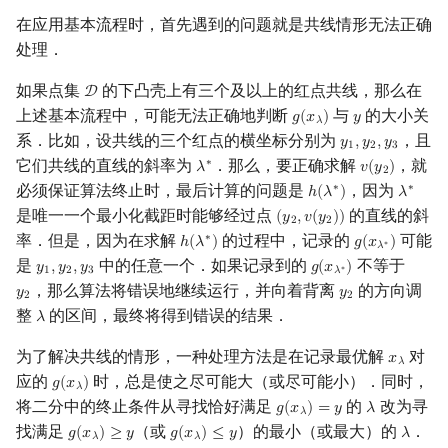
在应用基本流程时，首先遇到的问题就是共线情形无法正确
处理．
如果点集
的下凸壳上有三个及以上的红点共线，那么在
D
D
上述基本流程中，可能无法正确地判断
与
的大小关
𝑔
(
𝑥
)
𝑦
g
(
x
λ
)
y
𝜆
系．比如，设共线的三个红点的横坐标分别为
，且
𝑦
,
𝑦
,
𝑦
y
1
,
y
2
,
y
3
1
2
3
它们共线的直线的斜率为
．那么，要正确求解
，就
∗
𝜆
𝑣
(
𝑦
)
λ
∗
v
(
y
2
)
2
必须保证算法终止时，最后计算的问题是
，因为
∗
∗
ℎ
(
𝜆
)
𝜆
h
(
λ
∗
)
λ
∗
是唯一一个最小化截距时能够经过点
的直线的斜
(
𝑦
,
𝑣
(
𝑦
)
)
(
y
2
,
v
(
y
2
)
)
2
2
率．但是，因为在求解
的过程中，记录的
可能
∗
ℎ
(
𝜆
)
𝑔
(
𝑥
)
h
(
λ
∗
)
g
(
x
λ
∗
)
∗
𝜆
是
中的任意一个．如果记录到的
不等于
𝑦
,
𝑦
,
𝑦
𝑔
(
𝑥
)
y
1
,
y
2
,
y
3
g
(
x
λ
∗
)
∗
1
2
3
𝜆
，那么算法将错误地继续运行，并向着背离
的方向调
𝑦
𝑦
y
2
y
2
2
2
整
的区间，最终将得到错误的结果．
𝜆
λ
为了解决共线的情形，一种处理方法是在记录最优解
对
𝑥
x
λ
𝜆
应的
时，总是使之尽可能大（或尽可能小）．同时，
𝑔
(
𝑥
)
g
(
x
λ
)
𝜆
将二分中的终止条件从寻找恰好满足
的
改为寻
𝑔
(
𝑥
)
=
𝑦
𝜆
g
(
x
λ
)
=
y
λ
𝜆
找满足
（或
）的最小（或最大）的
．
𝑔
(
𝑥
)
≥
𝑦
𝑔
(
𝑥
)
≤
𝑦
𝜆
g
(
x
λ
)
≥
y
g
(
x
λ
)
≤
y
λ
𝜆
𝜆