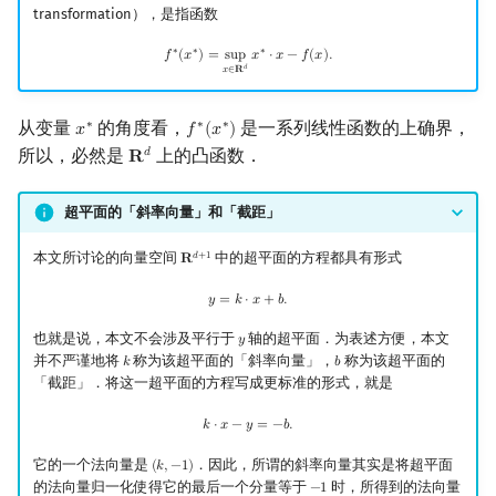
transformation），是指函数
f
∗
(
x
∗
)
=
sup
x
∈
R
d
x
∗
⋅
x
−
f
(
x
)
.
∗
∗
∗
𝑓
(
𝑥
)
=
s
u
p
𝑥
⋅
𝑥
−
𝑓
(
𝑥
)
.
𝑑
𝑥
∈
𝐑
从变量
的角度看，
是一系列线性函数的上确界，
∗
∗
∗
𝑥
𝑓
(
𝑥
)
x
∗
f
∗
(
x
∗
)
所以，必然是
上的凸函数．
𝑑
𝐑
R
d
超平面的「斜率向量」和「截距」
本文所讨论的向量空间
中的超平面的方程都具有形式
𝑑
+
1
𝐑
R
d
+
1
y
=
k
⋅
x
+
b
.
𝑦
=
𝑘
⋅
𝑥
+
𝑏
.
也就是说，本文不会涉及平行于
轴的超平面．为表述方便，本文
𝑦
y
并不严谨地将
称为该超平面的「斜率向量」，
称为该超平面的
𝑘
𝑏
k
b
「截距」．将这一超平面的方程写成更标准的形式，就是
k
⋅
x
−
y
=
−
b
.
𝑘
⋅
𝑥
−
𝑦
=
−
𝑏
.
它的一个法向量是
．因此，所谓的斜率向量其实是将超平面
(
𝑘
,
−
1
)
(
k
,
−
1
)
的法向量归一化使得它的最后一个分量等于
时，所得到的法向量
−
1
−
1