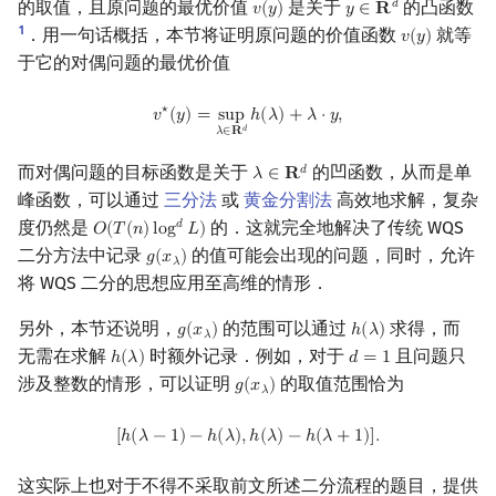
的取值，且原问题的最优价值
是关于
的凸函数
𝑑
𝑣
(
𝑦
)
𝑦
∈
𝐑
v
(
y
)
y
∈
R
d
1
．用一句话概括，本节将证明原问题的价值函数
就等
𝑣
(
𝑦
)
v
(
y
)
于它的对偶问题的最优价值
v
⋆
(
y
)
=
sup
λ
∈
R
d
h
(
λ
)
+
λ
⋅
y
,
⋆
𝑣
(
𝑦
)
=
s
u
p
ℎ
(
𝜆
)
+
𝜆
⋅
𝑦
,
𝑑
𝜆
∈
𝐑
而对偶问题的目标函数是关于
的凹函数，从而是单
𝑑
𝜆
∈
𝐑
λ
∈
R
d
峰函数，可以通过
三分法
或
黄金分割法
高效地求解，复杂
度仍然是
的．这就完全地解决了传统 WQS
𝑑
𝑂
(
𝑇
(
𝑛
)
l
o
g
𝐿
)
O
(
T
(
n
)
log
d
L
)
二分方法中记录
的值可能会出现的问题，同时，允许
𝑔
(
𝑥
)
g
(
x
λ
)
𝜆
将 WQS 二分的思想应用至高维的情形．
另外，本节还说明，
的范围可以通过
求得，而
𝑔
(
𝑥
)
ℎ
(
𝜆
)
g
(
x
λ
)
h
(
λ
)
𝜆
无需在求解
时额外记录．例如，对于
且问题只
ℎ
(
𝜆
)
𝑑
=
1
h
(
λ
)
d
=
1
涉及整数的情形，可以证明
的取值范围恰为
𝑔
(
𝑥
)
g
(
x
λ
)
𝜆
[
h
(
λ
−
1
)
−
h
(
λ
)
,
h
(
λ
)
−
h
(
λ
+
1
)
]
.
[
ℎ
(
𝜆
−
1
)
−
ℎ
(
𝜆
)
,
ℎ
(
𝜆
)
−
ℎ
(
𝜆
+
1
)
]
.
这实际上也对于不得不采取前文所述二分流程的题目，提供