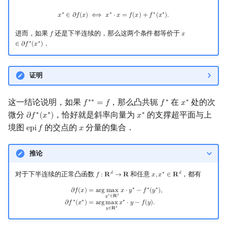
x
∗
∈
∂
f
(
x
)
⟺
x
∗
⋅
x
=
f
(
x
)
+
f
∗
(
x
∗
)
.
∗
∗
∗
∗
𝑥
∈
𝜕
𝑓
(
𝑥
)
⟺
𝑥
⋅
𝑥
=
𝑓
(
𝑥
)
+
𝑓
(
𝑥
)
.
进而，如果
还是下半连续的，那么这两个条件都等价于
𝑓
𝑥
f
x
∈
∂
f
∗
(
x
∗
)
．
∗
∗
∈
𝜕
𝑓
(
𝑥
)
证明
这一结论说明，如果
，那么凸共轭
在
处的次
∗
∗
∗
∗
𝑓
=
𝑓
𝑓
𝑥
f
∗
∗
=
f
f
∗
x
∗
微分
，恰好就是斜率向量为
的支撑超平面与上
∗
∗
∗
𝜕
𝑓
(
𝑥
)
𝑥
∂
f
∗
(
x
∗
)
x
∗
境图
的交点的
分量的集合．
e
p
i
𝑓
𝑥
epi
f
x
推论
对于下半连续的正常凸函数
和任意
，都有
𝑑
∗
𝑑
𝑓
:
𝐑
→
𝐑
𝑥
,
𝑥
∈
𝐑
f
:
R
d
→
R
x
,
x
∗
∈
R
d
∗
∗
∗
∂
f
(
x
)
=
arg
max
y
∗
∈
R
d
x
⋅
y
∗
−
f
∗
(
y
∗
)
,
∂
f
∗
(
x
∗
)
=
arg
max
y
∈
R
d
x
∗
⋅
y
−
f
(
y
)
.
𝜕
𝑓
(
𝑥
)
=
a
r
g
m
a
x
𝑥
⋅
𝑦
−
𝑓
(
𝑦
)
,
∗
𝑑
𝑦
∈
𝐑
∗
∗
∗
𝜕
𝑓
(
𝑥
)
=
a
r
g
m
a
x
𝑥
⋅
𝑦
−
𝑓
(
𝑦
)
.
𝑑
𝑦
∈
𝐑