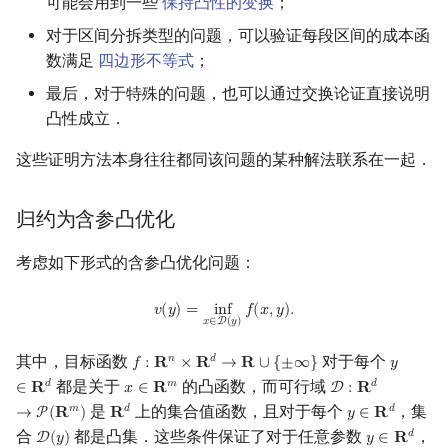
可能会用到一些
保持凸性的变换
；
对于区间分拆类型的问题，可以验证每段区间的成本函
数满足
四边形不等式
；
最后，对于特殊的问题，也可以通过交换论证直接说明
凸性成立．
这些证明方法本身往往都同该问题的某种解法联系在一起．
归约为含参凸优化
考虑如下形式的含参凸优化问题：
v
(
y
)
=
inf
x
∈
D
(
y
)
f
(
x
,
y
)
.
𝑣
(
𝑦
)
=
i
n
f
𝑓
(
𝑥
,
𝑦
)
.
𝑥
∈
D
(
𝑦
)
其中，目标函数
对于每个
𝑛
𝑑
𝑓
:
𝐑
×
𝐑
→
𝐑
∪
{
±
∞
}
𝑦
f
:
R
n
×
R
d
→
R
∪
{
±
∞
}
y
∈
R
d
都是关于
的凸函数，而可行域
𝑑
𝑚
𝑑
∈
𝐑
𝑥
∈
𝐑
D
:
𝐑
x
∈
R
m
D
:
R
d
→
P
(
R
m
)
是
上的集合值函数，且对于每个
，集
𝑚
𝑑
𝑑
→
P
(
𝐑
)
𝐑
𝑦
∈
𝐑
R
d
y
∈
R
d
合
都是凸集．这些条件保证了对于任意参数
，
𝑑
D
(
𝑦
)
𝑦
∈
𝐑
D
(
y
)
y
∈
R
d