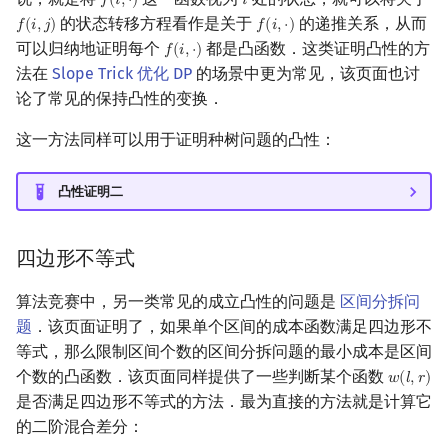
𝑓
(
𝑖
,
⋅
)
𝑖
f
(
i
,
⋅
)
i
的状态转移方程看作是关于
的递推关系，从而
𝑓
(
𝑖
,
𝑗
)
𝑓
(
𝑖
,
⋅
)
f
(
i
,
j
)
f
(
i
,
⋅
)
可以归纳地证明每个
都是凸函数．这类证明凸性的方
𝑓
(
𝑖
,
⋅
)
f
(
i
,
⋅
)
法在
Slope Trick 优化 DP
的场景中更为常见，该页面也讨
论了常见的保持凸性的变换．
这一方法同样可以用于证明种树问题的凸性：
凸性证明二
四边形不等式
算法竞赛中，另一类常见的成立凸性的问题是
区间分拆问
题
．该页面证明了，如果单个区间的成本函数满足四边形不
等式，那么限制区间个数的区间分拆问题的最小成本是区间
个数的凸函数．该页面同样提供了一些判断某个函数
𝑤
(
𝑙
,
𝑟
)
w
(
l
,
r
)
是否满足四边形不等式的方法．最为直接的方法就是计算它
的二阶混合差分：