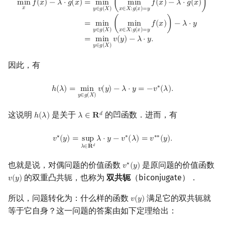
m
i
n
𝑓
(
𝑥
)
−
𝜆
⋅
𝑔
(
𝑥
)
=
m
i
n
(
m
i
n
𝑓
(
𝑥
)
−
𝜆
⋅
𝑔
(
𝑥
)
)
𝑥
𝑦
∈
𝑔
(
𝑋
)
𝑥
∈
𝑋
:
𝑔
(
𝑥
)
=
𝑦
=
m
i
n
(
m
i
n
𝑓
(
𝑥
)
)
−
𝜆
⋅
𝑦
𝑦
∈
𝑔
(
𝑋
)
𝑥
∈
𝑋
:
𝑔
(
𝑥
)
=
𝑦
=
m
i
n
𝑣
(
𝑦
)
−
𝜆
⋅
𝑦
.
𝑦
∈
𝑔
(
𝑋
)
因此，有
h
(
λ
)
=
min
y
∈
g
(
X
)
v
(
y
)
−
λ
⋅
y
=
−
v
∗
(
λ
)
.
∗
ℎ
(
𝜆
)
=
m
i
n
𝑣
(
𝑦
)
−
𝜆
⋅
𝑦
=
−
𝑣
(
𝜆
)
.
𝑦
∈
𝑔
(
𝑋
)
这说明
是关于
的凹函数．进而，有
𝑑
ℎ
(
𝜆
)
𝜆
∈
𝐑
h
(
λ
)
λ
∈
R
d
v
⋆
(
y
)
=
sup
λ
∈
R
d
λ
⋅
y
−
v
∗
(
λ
)
=
v
∗
∗
(
y
)
.
⋆
∗
∗
∗
𝑣
(
𝑦
)
=
s
u
p
𝜆
⋅
𝑦
−
𝑣
(
𝜆
)
=
𝑣
(
𝑦
)
.
𝑑
𝜆
∈
𝐑
也就是说，对偶问题的价值函数
是原问题的价值函数
⋆
𝑣
(
𝑦
)
v
⋆
(
y
)
的双重凸共轭，也称为
双共轭
（biconjugate）．
𝑣
(
𝑦
)
v
(
y
)
所以，问题转化为：什么样的函数
满足它的双共轭就
𝑣
(
𝑦
)
v
(
y
)
等于它自身？这一问题的答案由如下定理给出：