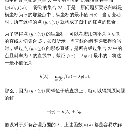
图中的红点和蓝点是
中所有可能的选择投影在平面
𝑋
X
上得到的集合
．于是，原问题所要求的就是
(
𝑔
(
𝑥
)
,
𝑓
(
𝑥
)
)
D
(
g
(
x
)
,
f
(
x
)
)
D
横坐标为
的那些点中，纵坐标的最小值
．当
变动
𝑦
𝑣
(
𝑦
)
𝑦
y
v
(
y
)
y
时，所有这样的点
就构成了图中的红点的集合．
(
𝑦
,
𝑣
(
𝑦
)
)
(
y
,
v
(
y
)
)
为了求得点
的纵坐标，可以考虑用斜率为
(
𝑦
,
𝑣
(
𝑦
)
)
𝜆
∈
𝐑
(
y
,
v
(
y
)
)
λ
∈
R
的直线去切集合
．如图所示，当直线的斜率选取得恰当
D
D
时，经过点
的那条直线，是所有经过集合
中的
(
𝑦
,
𝑣
(
𝑦
)
)
D
(
y
,
v
(
y
)
)
D
点且斜率为
的直线中，截距
最小的．将这
𝜆
𝑓
(
𝑥
)
−
𝜆
𝑔
(
𝑥
)
λ
f
(
x
)
−
λ
g
(
x
)
一最小值记为
h
(
λ
)
=
min
x
∈
X
f
(
x
)
−
λ
g
(
x
)
.
ℎ
(
𝜆
)
=
m
i
n
𝑓
(
𝑥
)
−
𝜆
𝑔
(
𝑥
)
.
𝑥
∈
𝑋
那么，因为
同样位于该直线上，就可以得到原问题
(
𝑦
,
𝑣
(
𝑦
)
)
(
y
,
v
(
y
)
)
的解
v
(
y
)
=
h
(
λ
)
+
λ
y
.
𝑣
(
𝑦
)
=
ℎ
(
𝜆
)
+
𝜆
𝑦
.
假设对于所有合理范围的
，上述函数
都是容易求解
𝜆
ℎ
(
𝜆
)
λ
h
(
λ
)