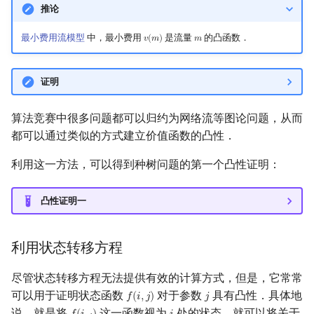
推论
最小费用流模型
中，最小费用
是流量
的凸函数．
𝑣
(
𝑚
)
𝑚
v
(
m
)
m
证明
算法竞赛中很多问题都可以归约为网络流等图论问题，从而
都可以通过类似的方式建立价值函数的凸性．
利用这一方法，可以得到种树问题的第一个凸性证明：
凸性证明一
利用状态转移方程
尽管状态转移方程无法提供有效的计算方式，但是，它常常
可以用于证明状态函数
对于参数
具有凸性．具体地
𝑓
(
𝑖
,
𝑗
)
𝑗
f
(
i
,
j
)
j
说，就是将
这一函数视为
处的状态，就可以将关于