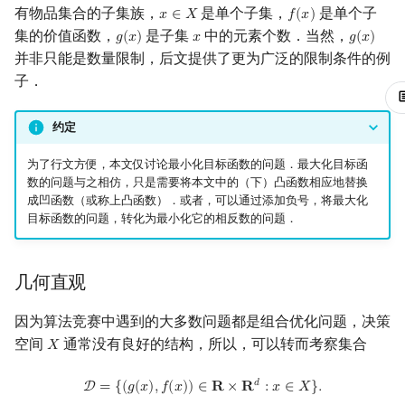
有物品集合的子集族，
是单个子集，
是单个子
矩阵树定理
Min_25 筛
𝑥
∈
𝑋
𝑓
(
𝑥
)
x
∈
X
f
(
x
)
集的价值函数，
是子集
中的元素个数．当然，
𝑔
(
𝑥
)
𝑥
𝑔
(
𝑥
)
g
(
x
)
x
g
(
x
)
并非只能是数量限制，后文提供了更为广泛的限制条件的例
LGV 引理
洲阁筛
子．
最大团搜索算法
类欧几里德算法
约定
支配树
Meissel–Lehmer 算法
为了行文方便，本文仅讨论最小化目标函数的问题．最大化目标函
数的问题与之相仿，只是需要将本文中的（下）凸函数相应地替换
图上随机游走
连分数
成凹函数（或称上凸函数）．或者，可以通过添加负号，将最大化
目标函数的问题，转化为最小化它的相反数的问题．
Stern–Brocot 树与 Farey
几何直观
二次域
因为算法竞赛中遇到的大多数问题都是组合优化问题，决策
Pell 方程
空间
通常没有良好的结构，所以，可以转而考察集合
𝑋
X
D
=
{
(
g
(
x
)
,
f
(
x
)
)
∈
R
×
R
d
:
x
∈
X
}
.
𝑑
D
=
{
(
𝑔
(
𝑥
)
,
𝑓
(
𝑥
)
)
∈
𝐑
×
𝐑
:
𝑥
∈
𝑋
}
.