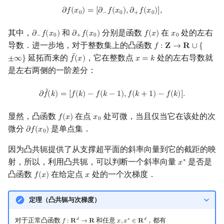
∂
f
(
x
0
)
=
[
∂
−
f
(
x
0
)
,
∂
+
f
(
x
0
)
]
,
𝜕
𝑓
(
𝑥
)
=
[
𝜕
𝑓
(
𝑥
)
,
𝜕
𝑓
(
𝑥
)
]
,
0
−
0
+
0
其中，
和
分别是函数
在
处的左右
𝜕
𝑓
(
𝑥
)
𝜕
𝑓
(
𝑥
)
𝑓
(
𝑥
)
𝑥
∂
−
f
(
x
0
)
∂
+
f
(
x
0
)
f
(
x
)
x
0
−
0
+
0
0
导数．进一步地，对于整数集上的凸函数
𝑓
:
𝐙
→
𝐑
∪
{
f
:
Z
→
R
∪
{
±
∞
}
˜
延拓而来的
，它在整数点
处的左右导数就
±
∞
}
𝑓
(
𝑥
)
𝑥
=
𝑘
f
~
(
x
)
x
=
k
是左右两侧的一阶差分：
∂
f
~
(
k
)
=
[
f
(
k
)
−
f
(
k
−
1
)
,
f
(
k
+
1
)
−
f
(
k
)
]
.
˜
𝜕
𝑓
(
𝑘
)
=
[
𝑓
(
𝑘
)
−
𝑓
(
𝑘
−
1
)
,
𝑓
(
𝑘
+
1
)
−
𝑓
(
𝑘
)
]
.
显然，凸函数
在点
处可微，当且仅当它在该处的次
𝑓
(
𝑥
)
𝑥
f
(
x
)
x
0
0
微分
是单点集．
𝜕
𝑓
(
𝑥
)
∂
f
(
x
0
)
0
因为凸共轭提供了从支撑超平面的斜率向量到它的截距的映
射，所以，利用凸共轭，可以判断一个斜率向量
是否是
∗
𝑥
x
∗
凸函数
在给定点
处的一个次梯度．
𝑓
(
𝑥
)
𝑥
f
(
x
)
x
定理（凸共轭与次梯度）
对于正常凸函数
和任意
，都有
𝑑
∗
𝑑
𝑓
:
𝐑
→
𝐑
𝑥
,
𝑥
∈
𝐑
f
:
R
d
→
R
x
,
x
∗
∈
R
d