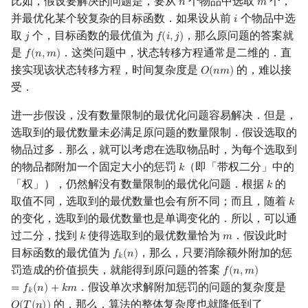
比如，假设要解决的问题是，要从
个物品中选取
个，
𝑛
𝑚
n
m
并最优化某个较复杂的目标函数．如果设从前
个物品中选
𝑖
镜像站列表
Special Judge
Java 速成
前缀和 & 差分
IDA*
Boyer–Moore 算法
置换和排列
块状数据结构
拓扑排序
扫描线
有限状态自动机
次梯度
Dev-C++
文件操作
Lambda 表达式
归并排序
裴蜀定理 & 一次不定方程
多项式多点求值|快速插值
贝尔数
线性基
AVL 树
虚树
i
取
个，目标函数的最优值为
，那么原问题的答案就
𝑗
𝑓
(
𝑖
,
𝑗
)
j
f
(
i
,
j
)
是
．这类问题中，状态转移方程通常是二维的．直
致谢
Testlib
Java 进阶
二分
回溯法
凸性证明
Z 函数（扩展 KMP）
弧度制与坐标系
单调栈
最短路问题
旋转卡壳
计算理论基础
𝑓
(
𝑛
,
𝑚
)
CLion
pb_ds
堆排序
费马小定理 & 欧拉定理
多项式初等函数
伯努利数
线性映射
红黑树
树分治
f
(
n
,
m
)
接实现该状态转移方程，时间复杂度是
的，难以接
𝑂
(
𝑛
𝑚
)
O
(
n
m
)
受．
Polygon
倍增
Dancing Links
AC 自动机
复数
单调队列
生成树问题
半平面交
字节顺序
归约为含参凸优化
Geany
编译优化
桶排序
模逆元
常系数齐次线性递推
Entringer Number
特征多项式
左偏红黑树
动态树分治
进一步假设，没有数量限制的最优化问题容易解决．但是，
OJ 工具
构造
Alpha–Beta 剪枝
后缀数组 (SA)
数论
ST 表
斯坦纳树
平面最近点对
约瑟夫问题
利用状态转移方程
Xcode
希尔排序
线性同余方程
多项式平移|连续点值平移
Eulerian Number
对角化
AA 树
AHU 算法
选取到的最优数量未必满足原问题的数量限制．假设选取的
物品过多．那么，就可以考虑在选取物品时，为每个选取到
LaTeX 入门
优化
后缀自动机 (SAM)
多项式与生成函数
树状数组
拆点
随机增量法
表达式求值
四边形不等式
GUIDE
锦标赛排序
中国剩余定理
符号化方法
分拆数
Jordan标准型
树哈希
的物品都附加一个固定大小的惩罚
（即「带权二分」中的
𝑘
k
「权」），仍然解没有数量限制的最优化问题．根据
的
𝑘
k
Git
后缀平衡树
组合数学
线段树
连通性相关
反演变换
在一台机器上规划任务
交换论证
Sublime Text
Tim 排序
升幂引理
Lagrange 反演
范德蒙德卷积
树上随机游走
取值不同，选取到的最优数量也会有所不同；而且，随着
𝑘
k
的变化，选取到的最优数量也是单调变化的．所以，可以通
例题
广义后缀自动机
线性代数
划分树
环计数问题
计算几何杂项
主元素问题
CP Editor
排序相关 STL
阶乘取模
形式幂级数复合|复合逆
Pólya 计数
过二分，找到
使得选取到的最优数量恰为
．假设此时
𝑘
𝑚
k
m
目标函数的最优值为
，那么，只要消除额外附加的惩
𝑓
(
𝑛
)
f
k
(
n
)
后缀树
线性规划
二叉搜索树 & 平衡树
最小环
Garsia–Wachs 算法
模板题目
Code::Blocks
排序应用
卢卡斯定理
普通生成函数
图论计数
𝑘
罚造成的价值损失，就能得到原问题的答案
𝑓
(
𝑛
,
𝑚
)
f
(
n
,
m
)
=
f
k
(
n
)
+
k
m
．假设单次求解附加惩罚的问题的复杂度是
=
𝑓
(
𝑛
)
+
𝑘
𝑚
Manacher
抽象代数
跳表
2-SAT
15-puzzle
区间分拆问题
同余方程
指数生成函数
𝑘
的，那么，算法的整体复杂度也就降低到了
O
(
T
(
n
)
)