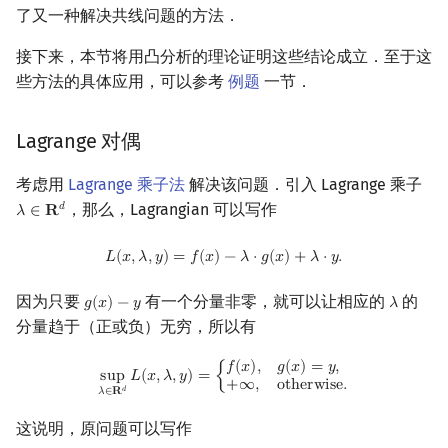
了又一种解决共线问题的方法．
接下来，本节将用凸分析的理论证明这些结论成立．至于这
些方法的具体应用，可以参考
例题
一节．
Lagrange 对偶
考虑用
Lagrange 乘子法
解决该问题．引入 Lagrange 乘子
，那么，Lagrangian 可以写作
𝑑
𝜆
∈
𝐑
λ
∈
R
d
L
(
x
,
λ
,
y
)
=
f
(
x
)
−
λ
⋅
g
(
x
)
+
λ
⋅
y
.
𝐿
(
𝑥
,
𝜆
,
𝑦
)
=
𝑓
(
𝑥
)
−
𝜆
⋅
𝑔
(
𝑥
)
+
𝜆
⋅
𝑦
.
因为只要
有一个分量非零，就可以让相应的
的
𝑔
(
𝑥
)
−
𝑦
𝜆
g
(
x
)
−
y
λ
分量趋于（正或负）无穷，所以有
sup
λ
∈
R
d
L
(
x
,
λ
,
y
)
=
{
f
(
x
)
,
g
(
x
)
=
y
,
+
∞
,
otherwise
.
𝑓
(
𝑥
)
,
𝑔
(
𝑥
)
=
𝑦
,
s
u
p
𝐿
(
𝑥
,
𝜆
,
𝑦
)
=
{
+
∞
,
o
t
h
e
r
w
i
s
e
.
𝑑
𝜆
∈
𝐑
这说明，原问题可以写作