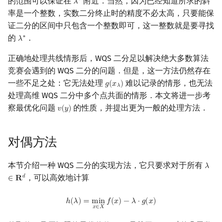
的范围可以保证在
附近．当然，因为已经知道所求的斜
∗
𝜆
λ
∗
率是一个整数，实数二分终止时的精度不必太高，只要能保
证二分的区间中只包含一个整数即可，这一整数就是要寻找
的
．
∗
𝜆
λ
∗
正确地处理共线情形后，WQS 二分足以解决绝大多数算法
竞赛会遇到的 WQS 二分的问题．但是，这一方法仍然存在
一些不足之处：它无法处理
难以记录的情形，也无法
𝑔
(
𝑥
)
g
(
x
λ
)
𝜆
处理高维 WQS 二分中多个点共面的情形．本文将进一步考
察最优化问题
的性质，并提出更为一般的处理方法．
𝑣
(
𝑦
)
v
(
y
)
对偶方法
本节介绍一种 WQS 二分的实现方法，它只要求对于所有
𝜆
λ
∈
R
，可以高效地计算
𝑑
∈
𝐑
h
(
λ
)
=
min
x
∈
X
f
(
x
)
−
λ
⋅
g
(
x
)
ℎ
(
𝜆
)
=
m
i
n
𝑓
(
𝑥
)
−
𝜆
⋅
𝑔
(
𝑥
)
𝑥
∈
𝑋