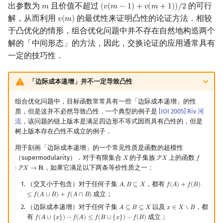
出参数为
且价值不超过
的可行
𝑚
(
𝑣
(
𝑚
−
1
)
+
𝑣
(
𝑚
+
1
)
)
/
2
m
(
v
(
m
−
1
)
+
v
(
m
+
1
)
)
/
2
解，从而利用
的最优性来证明凸性的论证方法．相较
𝑣
(
𝑚
)
v
(
m
)
于凸优化的情形，组合优化问题中并不存在自然地构造两个
解的「中间形态」的方法，因此，交换论证的应用通常具有
一定的技巧性．
「边际成本递增」并不一定导致凸性
组合优化问题中，目标函数常常具有一些「边际成本递增」的性
质，但是这并不必然导致凸性．一个典型的例子是
[IOI 2005] Riv 河
流
，该问题的链上版本是满足四边形不等式因而具有凸性的，但是
树上版本存在凸性不成立的例子．
用于刻画「边际成本递增」的一个常见性质是函数的超模性
（supermodularity）．对于有限集合
的子集族
上的函数
𝑋
P
𝑋
𝑓
X
P
X
f
:
P
X
→
R
，如果它满足以下两条等价性质之一：
:
P
𝑋
→
𝐑
（交叉小于包含）对于任何子集
，都有
𝐴
,
𝐵
⊆
𝑋
𝑓
(
𝐴
)
+
𝑓
(
𝐵
)
A
,
B
⊆
X
f
(
A
)
+
f
(
B
)
≤
f
(
A
∪
B
)
+
f
(
A
成立；
≤
𝑓
(
𝐴
∪
𝐵
)
+
𝑓
(
𝐴
∩
𝐵
)
（边际成本递增）对于任何子集
以及
，都
𝐴
⊆
𝐵
⊆
𝑋
𝑥
∈
𝑋
∖
𝐵
A
⊆
B
⊆
X
x
∈
X
∖
B
有
成立；
𝑓
(
𝐴
∪
{
𝑥
}
)
−
𝑓
(
𝐴
)
≤
𝑓
(
𝐵
∪
{
𝑥
}
)
−
𝑓
(
𝐵
)
f
(
A
∪
{
x
}
)
−
f
(
A
)
≤
f
(
B
∪
{
x
}
)
−
f
(
B
)