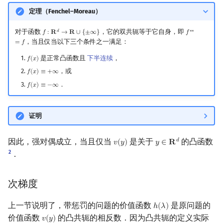
定理（Fenchel–Moreau）
对于函数
，它的双共轭等于它自身，即
𝑑
∗
∗
𝑓
:
𝐑
→
𝐑
∪
{
±
∞
}
𝑓
f
:
R
d
→
R
∪
{
±
∞
}
f
∗
∗
=
f
，当且仅当以下三个条件之一满足：
=
𝑓
是正常凸函数且
下半连续
，
𝑓
(
𝑥
)
f
(
x
)
，或
𝑓
(
𝑥
)
≡
+
∞
f
(
x
)
≡
+
∞
．
𝑓
(
𝑥
)
≡
−
∞
f
(
x
)
≡
−
∞
证明
因此，强对偶成立，当且仅当
是关于
的凸函数
𝑑
𝑣
(
𝑦
)
𝑦
∈
𝐑
v
(
y
)
y
∈
R
d
2
．
次梯度
上一节说明了，带惩罚的问题的价值函数
是原问题的
ℎ
(
𝜆
)
h
(
λ
)
价值函数
的凸共轭的相反数．因为凸共轭的定义实际
𝑣
(
𝑦
)
v
(
y
)