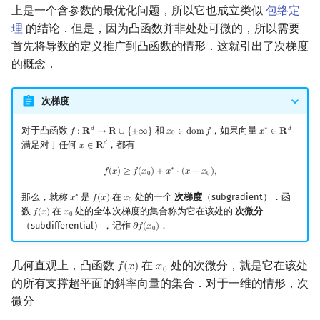
上是一个含参数的最优化问题，所以它也成立类似
包络定
理
的结论．但是，因为凸函数并非处处可微的，所以需要
首先将导数的定义推广到凸函数的情形．这就引出了次梯度
的概念．
次梯度
对于凸函数
和
，如果向量
𝑑
∗
𝑑
𝑓
:
𝐑
→
𝐑
∪
{
±
∞
}
𝑥
∈
d
o
m
𝑓
𝑥
∈
𝐑
f
:
R
d
→
R
∪
{
±
∞
}
x
0
∈
dom
f
x
∗
∈
R
d
0
满足对于任何
，都有
𝑑
𝑥
∈
𝐑
x
∈
R
d
f
(
x
)
≥
f
(
x
0
)
+
x
∗
⋅
(
x
−
x
0
)
,
∗
𝑓
(
𝑥
)
≥
𝑓
(
𝑥
)
+
𝑥
⋅
(
𝑥
−
𝑥
)
,
0
0
那么，就称
是
在
处的一个
次梯度
（subgradient）．函
∗
𝑥
𝑓
(
𝑥
)
𝑥
x
∗
f
(
x
)
x
0
0
数
在
处的全体次梯度的集合称为它在该处的
次微分
𝑓
(
𝑥
)
𝑥
f
(
x
)
x
0
0
（subdifferential），记作
．
𝜕
𝑓
(
𝑥
)
∂
f
(
x
0
)
0
几何直观上，凸函数
在
处的次微分，就是它在该处
𝑓
(
𝑥
)
𝑥
f
(
x
)
x
0
0
的所有支撑超平面的斜率向量的集合．对于一维的情形，次
微分