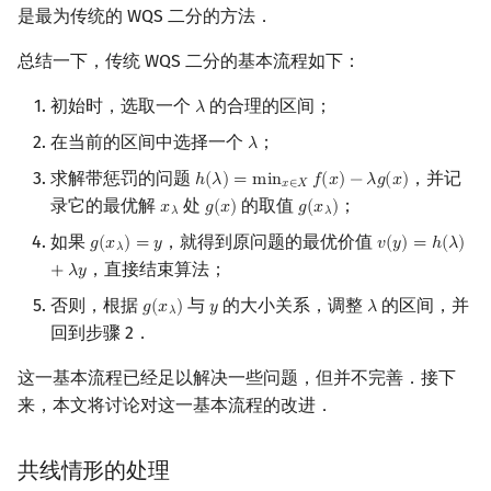
是最为传统的 WQS 二分的方法．
总结一下，传统 WQS 二分的基本流程如下：
初始时，选取一个
的合理的区间；
𝜆
λ
在当前的区间中选择一个
；
𝜆
λ
求解带惩罚的问题
，并记
ℎ
(
𝜆
)
=
m
i
n
𝑓
(
𝑥
)
−
𝜆
𝑔
(
𝑥
)
h
(
λ
)
=
min
x
∈
X
f
(
x
)
−
λ
g
(
x
)
𝑥
∈
𝑋
录它的最优解
处
的取值
；
𝑥
𝑔
(
𝑥
)
𝑔
(
𝑥
)
x
λ
g
(
x
)
g
(
x
λ
)
𝜆
𝜆
如果
，就得到原问题的最优价值
𝑔
(
𝑥
)
=
𝑦
𝑣
(
𝑦
)
=
ℎ
(
𝜆
)
g
(
x
λ
)
=
y
v
(
y
)
=
h
(
λ
)
+
λ
y
𝜆
，直接结束算法；
+
𝜆
𝑦
否则，根据
与
的大小关系，调整
的区间，并
𝑔
(
𝑥
)
𝑦
𝜆
g
(
x
λ
)
y
λ
𝜆
回到步骤 2．
这一基本流程已经足以解决一些问题，但并不完善．接下
来，本文将讨论对这一基本流程的改进．
共线情形的处理