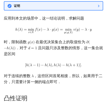
证明
应用到本文的场景中，这一结论说明，求解问题
h
(
λ
)
=
min
x
∈
X
f
(
x
)
−
λ
⋅
g
(
x
)
=
min
y
∈
g
(
X
)
v
(
y
)
−
λ
⋅
y
ℎ
(
𝜆
)
=
m
i
n
𝑓
(
𝑥
)
−
𝜆
⋅
𝑔
(
𝑥
)
=
m
i
n
𝑣
(
𝑦
)
−
𝜆
⋅
𝑦
𝑥
∈
𝑋
𝑦
∈
𝑔
(
𝑋
)
时，限制函数
在最优决策集合上的取值恰为
𝑔
(
𝑥
)
𝜕
(
g
(
x
)
∂
(
−
h
(
λ
)
)
．对于
且问题只涉及整数的情形，这一集合就
−
ℎ
(
𝜆
)
)
𝑑
=
1
d
=
1
是区间
[
h
(
λ
−
1
)
−
h
(
λ
)
,
h
(
λ
)
−
h
(
λ
+
1
)
]
.
[
ℎ
(
𝜆
−
1
)
−
ℎ
(
𝜆
)
,
ℎ
(
𝜆
)
−
ℎ
(
𝜆
+
1
)
]
.
对于连续的整数
，这些区间首尾相接，所以，如果用于二
𝜆
λ
分，只需要计算一侧的端点即可．
凸性证明