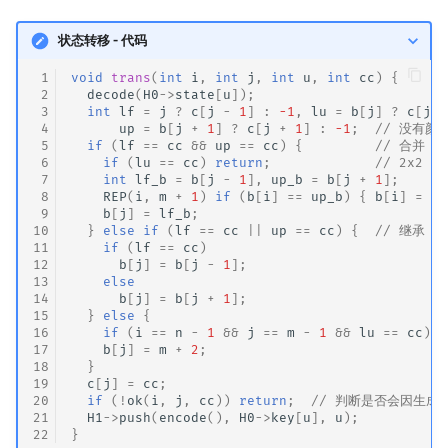
状态转移 - 代码
 1
void
trans
(
int
i
,
int
j
,
int
u
,
int
cc
)
{
 2
decode
(
H0
->
state
[
u
]);
 3
int
lf
=
j
?
c
[
j
-
1
]
:
-1
,
lu
=
b
[
j
]
?
c
[
j
]
 4
up
=
b
[
j
+
1
]
?
c
[
j
+
1
]
:
-1
;
// 没有颜
 5
if
(
lf
==
cc
&&
up
==
cc
)
{
// 合并
 6
if
(
lu
==
cc
)
return
;
// 2x2
 7
int
lf_b
=
b
[
j
-
1
],
up_b
=
b
[
j
+
1
];
 8
REP
(
i
,
m
+
1
)
if
(
b
[
i
]
==
up_b
)
{
b
[
i
]
=
lf
 9
b
[
j
]
=
lf_b
;
10
}
else
if
(
lf
==
cc
||
up
==
cc
)
{
// 继承
11
if
(
lf
==
cc
)
12
b
[
j
]
=
b
[
j
-
1
];
13
else
14
b
[
j
]
=
b
[
j
+
1
];
15
}
else
{
16
if
(
i
==
n
-
1
&&
j
==
m
-
1
&&
lu
==
cc
)
r
17
b
[
j
]
=
m
+
2
;
18
}
19
c
[
j
]
=
cc
;
20
if
(
!
ok
(
i
,
j
,
cc
))
return
;
// 判断是否会因生成
21
H1
->
push
(
encode
(),
H0
->
key
[
u
],
u
);
22
}