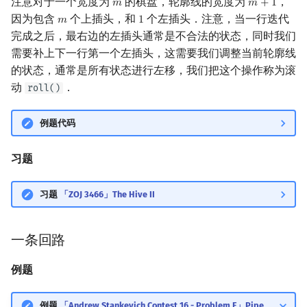
注意对于一个宽度为
的棋盘，轮廓线的宽度为
，
𝑚
𝑚
+
1
m
m
+
1
因为包含
个上插头，和
个左插头．注意，当一行迭代
𝑚
1
m
1
完成之后，最右边的左插头通常是不合法的状态，同时我们
需要补上下一行第一个左插头，这需要我们调整当前轮廓线
的状态，通常是所有状态进行左移，我们把这个操作称为滚
动
．
roll()
例题代码
习题
习题
「ZOJ 3466」The Hive II
一条回路
例题
例题
「Andrew Stankevich Contest 16 - Problem F」Pipe