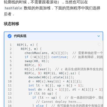
轮廓线的时候，不需要跟着滚动），当然也可以在
数组的外面加维．下面的范例程序中我们选择
hashTable
后者．
状态转移
代码实现
 1
REP
(
i
,
n
)
{
 2
REP
(
j
,
m
)
{
 3
checkMax
(
ans
,
A
[
i
][
j
]);
// 需要单独处理一个格
 4
if
(
!
A
[
i
][
j
])
continue
;
// 如果有障碍，则跳
 5
swap
(
H0
,
H1
);
 6
REP
(
c
,
3
)
 7
H1
[
c
].
clear
();
// c 表示生成和消失事件发生的总
 8
REP
(
c
,
3
)
REP
(
ii
,
H0
[
c
].
sz
)
{
 9
decode
(
H0
[
c
].
state
[
ii
]);
10
d
=
H0
[
c
].
key
[
ii
]
+
A
[
i
][
j
];
11
int
lt
=
b
[
j
],
up
=
b
[
j
+
1
];
12
bool
dn
=
A
[
i
+
1
][
j
],
rt
=
A
[
i
][
j
+
1
];
13
if
(
lt
&&
up
)
{
14
if
(
lt
==
up
)
{
// 在一条路径问题中，我们
15
// Cannot deploy here...
16
}
else
{
// 有可能参与合并的两者中有独立插