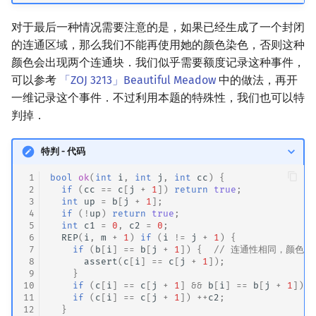
对于最后一种情况需要注意的是，如果已经生成了一个封闭
的连通区域，那么我们不能再使用她的颜色染色，否则这种
颜色会出现两个连通块．我们似乎需要额度记录这种事件，
可以参考
「ZOJ 3213」Beautiful Meadow
中的做法，再开
一维记录这个事件．不过利用本题的特殊性，我们也可以特
判掉．
特判 - 代码
 1
bool
ok
(
int
i
,
int
j
,
int
cc
)
{
 2
if
(
cc
==
c
[
j
+
1
])
return
true
;
 3
int
up
=
b
[
j
+
1
];
 4
if
(
!
up
)
return
true
;
 5
int
c1
=
0
,
c2
=
0
;
 6
REP
(
i
,
m
+
1
)
if
(
i
!=
j
+
1
)
{
 7
if
(
b
[
i
]
==
b
[
j
+
1
])
{
// 连通性相同，颜色一
 8
assert
(
c
[
i
]
==
c
[
j
+
1
]);
 9
}
10
if
(
c
[
i
]
==
c
[
j
+
1
]
&&
b
[
i
]
==
b
[
j
+
1
])
+
11
if
(
c
[
i
]
==
c
[
j
+
1
])
++
c2
;
12
}