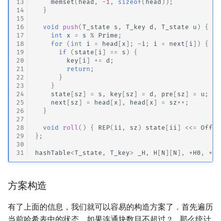
13
memset
(
head
,
-1
,
sizeof
(
head
));
14
}
15
16
void
push
(
T_state
s
,
T_key
d
,
T_state
u
)
{
17
int
x
=
s
%
Prime
;
18
for
(
int
i
=
head
[
x
];
~
i
;
i
=
next
[
i
])
{
19
if
(
state
[
i
]
==
s
)
{
20
key
[
i
]
+=
d
;
21
return
;
22
}
23
}
24
state
[
sz
]
=
s
,
key
[
sz
]
=
d
,
pre
[
sz
]
=
u
;
25
next
[
sz
]
=
head
[
x
],
head
[
x
]
=
sz
++
;
26
}
27
28
void
roll
()
{
REP
(
ii
,
sz
)
state
[
ii
]
<<=
Offse
29
};
30
31
hashTable
<
T_state
,
T_key
>
_H
,
H
[
N
][
N
],
*
H0
,
*
H1
方案构造
有了上面的信息，我们就可以容易的构造方案了．首先遍历
当前哈希表中的状态，如果连通块数目不超过
，那么统计