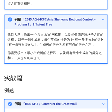
点之间有边相连．
例题
「2015 ACM-ICPC Asia Shenyang Regional Contest -
Problem E」Efficient Tree
题目大意：给出一个
的网格图，以及相邻四连通格子之间的
𝑁
×
𝑀
N
×
M
边权． 对于一颗生成树，每个节点的得分为 1+[有一条连向上的边]+
[有一条连向左的边]． 生成树的得分为所有节点的得分之积．
你需要求出：最小生成树的边权和，以及所有最小生成树的得分之
和． （
）
𝑛
≤
8
0
0
,
𝑚
≤
7
n
≤
800
,
m
≤
7
实战篇
例题
例题
「HDU 4113」Construct the Great Wall