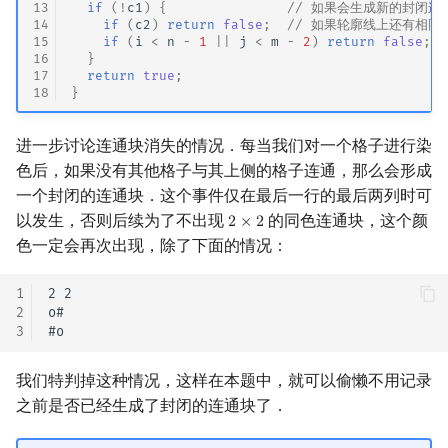
13
if
(
!
c1
)
{
// 如果会生成新的封闭连
14
if
(
c2
)
return
false
;
// 如果轮廓线上还有相同
15
if
(
i
<
n
-
1
||
j
<
m
-
2
)
return
false
;
16
}
17
return
true
;
18
}
进一步讨论连通块消失的情况．每当我们对一个格子进行染
色后，如果没有其他格子与其上侧的格子连通，那么会形成
一个封闭的连通块．这个事件仅在最后一行的最后两列时可
以发生，否则后续为了不出现
的同色连通块，这个颜
2
×
2
2
×
2
色一定会再次出现，除了下面的情况：
1
2 2

2
o#

3
我们特判掉这种情况，这样在本题中，就可以偷懒不用记录
之前是否已经生成了封闭的连通块了．