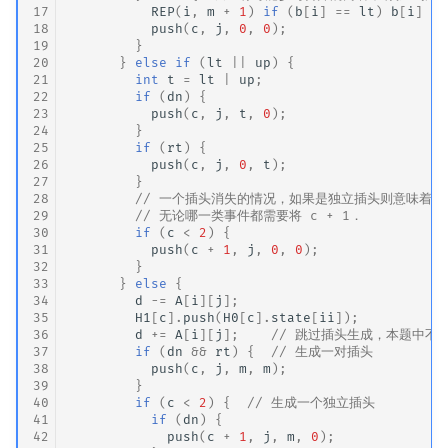
17
REP
(
i
,
m
+
1
)
if
(
b
[
i
]
==
lt
)
b
[
i
]
=
18
push
(
c
,
j
,
0
,
0
);
19
}
20
}
else
if
(
lt
||
up
)
{
21
int
t
=
lt
|
up
;
22
if
(
dn
)
{
23
push
(
c
,
j
,
t
,
0
);
24
}
25
if
(
rt
)
{
26
push
(
c
,
j
,
0
,
t
);
27
}
28
// 一个插头消失的情况，如果是独立插头则意味着
29
// 无论哪一类事件都需要将 c + 1．
30
if
(
c
<
2
)
{
31
push
(
c
+
1
,
j
,
0
,
0
);
32
}
33
}
else
{
34
d
-=
A
[
i
][
j
];
35
H1
[
c
].
push
(
H0
[
c
].
state
[
ii
]);
36
d
+=
A
[
i
][
j
];
// 跳过插头生成，本题中不
37
if
(
dn
&&
rt
)
{
// 生成一对插头
38
push
(
c
,
j
,
m
,
m
);
39
}
40
if
(
c
<
2
)
{
// 生成一个独立插头
41
if
(
dn
)
{
42
push
(
c
+
1
,
j
,
m
,
0
);