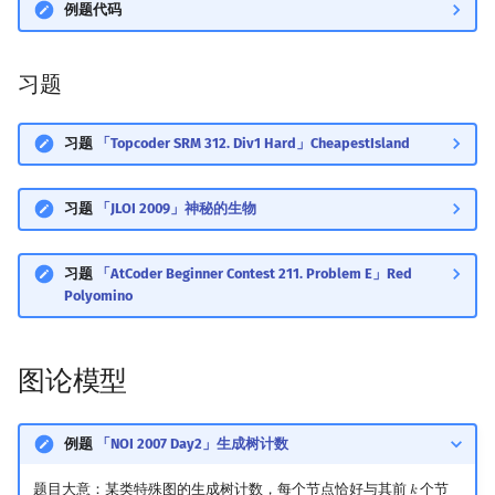
例题代码
习题
习题
「Topcoder SRM 312. Div1 Hard」CheapestIsland
习题
「JLOI 2009」神秘的生物
习题
「AtCoder Beginner Contest 211. Problem E」Red
Polyomino
图论模型
例题
「NOI 2007 Day2」生成树计数
题目大意：某类特殊图的生成树计数，每个节点恰好与其前
个节
𝑘
k