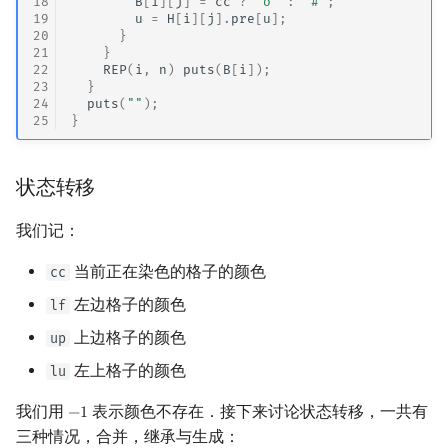
18
B
[
i
][
j
]
=
cc
?
'o'
:
'#'
;
19
u
=
H
[
i
][
j
].
pre
[
u
];
20
}
21
}
22
REP
(
i
,
n
)
puts
(
B
[
i
]);
23
}
24
puts
(
""
);
25
}
状态转移
我们记：
当前正在染色的格子的颜色
cc
左边格子的颜色
lf
上边格子的颜色
up
左上格子的颜色
lu
我们用
表示颜色不存在．接下来讨论状态转移，一共有
−
1
−
1
三种情况，合并，继承与生成：