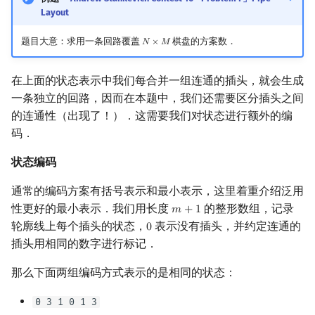
Layout
题目大意：求用一条回路覆盖
棋盘的方案数．
𝑁
×
𝑀
N
×
M
在上面的状态表示中我们每合并一组连通的插头，就会生成
一条独立的回路，因而在本题中，我们还需要区分插头之间
的连通性（出现了！）．这需要我们对状态进行额外的编
码．
状态编码
通常的编码方案有括号表示和最小表示，这里着重介绍泛用
性更好的最小表示．我们用长度
的整形数组，记录
𝑚
+
1
m
+
1
轮廓线上每个插头的状态，
表示没有插头，并约定连通的
0
0
插头用相同的数字进行标记．
那么下面两组编码方式表示的是相同的状态：
0 3 1 0 1 3