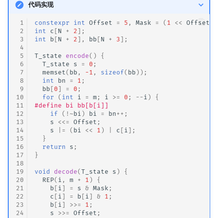
代码实现
 1
constexpr
int
Offset
=
5
,
Mask
=
(
1
<<
Offset
)
 2
int
c
[
N
+
2
];
 3
int
b
[
N
+
2
],
bb
[
N
+
3
];
 4
 5
T_state
encode
()
{
 6
T_state
s
=
0
;
 7
memset
(
bb
,
-1
,
sizeof
(
bb
));
 8
int
bn
=
1
;
 9
bb
[
0
]
=
0
;
10
for
(
int
i
=
m
;
i
>=
0
;
--
i
)
{
11
#define bi bb[b[i]]
12
if
(
!~
bi
)
bi
=
bn
++
;
13
s
<<=
Offset
;
14
s
|=
(
bi
<<
1
)
|
c
[
i
];
15
}
16
return
s
;
17
}
18
19
void
decode
(
T_state
s
)
{
20
REP
(
i
,
m
+
1
)
{
21
b
[
i
]
=
s
&
Mask
;
22
c
[
i
]
=
b
[
i
]
&
1
;
23
b
[
i
]
>>=
1
;
24
s
>>=
Offset
;