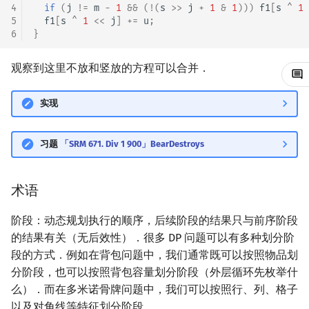
4
if
(
j
!=
m
-
1
&&
(
!
(
s
>>
j
+
1
&
1
)))
f1
[
s
^
1
矩阵树定理
Min_25 筛
5
f1
[
s
^
1
<<
j
]
+=
u
;
图论模型
6
}
LGV 引理
洲阁筛
实战篇
观察到这里不放和竖放的方程可以合并．
最大团搜索算法
类欧几里德算法
例题
实现
支配树
Meissel–Lehmer 算法
习题
习题
「SRM 671. Div 1 900」BearDestroys
图上随机游走
连分数
本章注记
Stern–Brocot 树与 Farey
术语
多米诺骨牌覆盖
二次域
阶段：动态规划执行的顺序，后续阶段的结果只与前序阶段
一条路径
的结果有关（无后效性）．很多 DP 问题可以有多种划分阶
Pell 方程
段的方式．例如在背包问题中，我们通常既可以按照物品划
分阶段，也可以按照背包容量划分阶段（外层循环先枚举什
么）．而在多米诺骨牌问题中，我们可以按照行、列、格子
以及对角线等特征划分阶段．