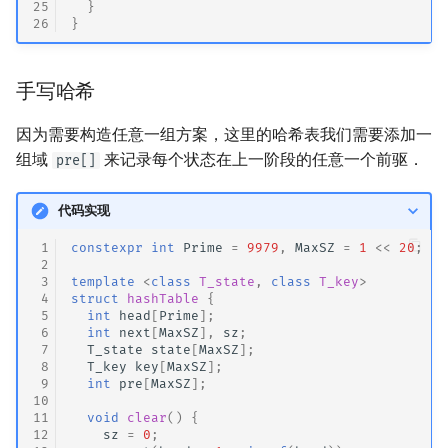
25
}
26
}
手写哈希
因为需要构造任意一组方案，这里的哈希表我们需要添加一
组域
来记录每个状态在上一阶段的任意一个前驱．
pre[]
代码实现
 1
constexpr
int
Prime
=
9979
,
MaxSZ
=
1
<<
20
;
 2
 3
template
<
class
T_state
,
class
T_key
>
 4
struct
hashTable
{
 5
int
head
[
Prime
];
 6
int
next
[
MaxSZ
],
sz
;
 7
T_state
state
[
MaxSZ
];
 8
T_key
key
[
MaxSZ
];
 9
int
pre
[
MaxSZ
];
10
11
void
clear
()
{
12
sz
=
0
;