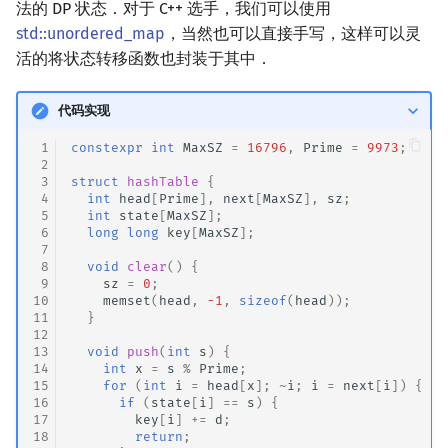
法的 DP 状态．对于 C++ 选手，我们可以使用
std::unordered_map
，当然也可以直接手写，这样可以灵
活的将状态转移函数也封装于其中．
代码实现
 1
constexpr
int
MaxSZ
=
16796
,
Prime
=
9973
;
 2
 3
struct
hashTable
{
 4
int
head
[
Prime
],
next
[
MaxSZ
],
sz
;
 5
int
state
[
MaxSZ
];
 6
long
long
key
[
MaxSZ
];
 7
 8
void
clear
()
{
 9
sz
=
0
;
10
memset
(
head
,
-1
,
sizeof
(
head
));
11
}
12
13
void
push
(
int
s
)
{
14
int
x
=
s
%
Prime
;
15
for
(
int
i
=
head
[
x
];
~
i
;
i
=
next
[
i
])
{
16
if
(
state
[
i
]
==
s
)
{
17
key
[
i
]
+=
d
;
18
return
;