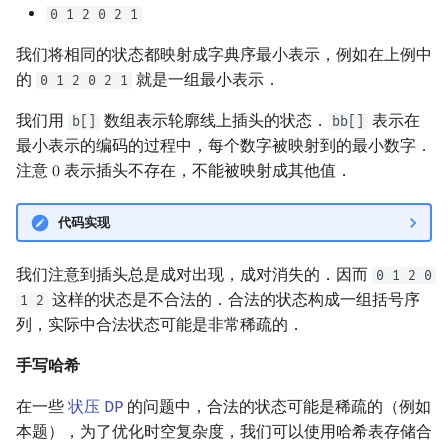
0 1 2 0 2 1
我们将相同的状态都映射成字典序最小表示，例如在上例中
的
就是一组最小表示．
0 1 2 0 2 1
我们用
数组表示轮廓线上插头的状态．
表示在
b[]
bb[]
最小表示的编码的过程中，每个数字被映射到的最小数字．
注意
表示插头不存在，不能被映射成其他值．
0
0
代码实现
我们注意到插头总是成对出现，成对消失的．因而
0 1 2 0
这样的状态是不合法的．合法的状态构成一组括号序
1 2
列，实际中合法状态可能是非常稀疏的．
手写哈希
在一些
状压 DP
的问题中，合法的状态可能是稀疏的（例如
本题），为了优化时空复杂度，我们可以使用哈希表存储合