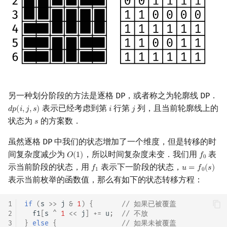
回文树
概率论
可持久化数据结构
欧拉图
Kahan 求和
状态转移
二次剩余
序列自动机
博弈论
树套树
哈密顿图
珂朵莉树/颜色段均摊
习题
阶 & 原根
染色模型
最小表示法
数值算法
K-D Tree
二分图
空间优化简介
离散对数
Lyndon 分解
序理论
动态树
平面图
例题「UVa 10572」Black &
高次剩余 & 单位根
另一种划分阶段的方法是逐格 DP，或者称之为轮廓线 DP．
White
表示已经考虑到第
行第
列，且当前轮廓线上的
𝑑
𝑝
(
𝑖
,
𝑗
,
𝑠
)
𝑖
𝑗
d
p
(
i
,
j
,
s
)
i
j
Main–Lorentz 算法
杨氏矩阵
析合树
弦图
数论分块
状态为
的方案数．
𝑠
s
状态编码
拟阵
PQ 树
图的着色
狄利克雷卷积
虽然逐格 DP 中我们的状态增加了一个维度，但是转移的时
手写哈希
间复杂度减少为
，所以时间复杂度未变．我们用
表
𝑂
(
1
)
𝑓
O
(
1
)
f
0
0
Berlekamp–Massey 算法
手指树
网络流
莫比乌斯反演
示当前阶段的状态，用
表示下一阶段的状态，
𝑓
𝑢
=
𝑓
(
𝑠
)
f
1
u
=
f
0
(
s
)
1
0
方案构造
表示当前枚举的函数值，那么有如下的状态转移方程：
霍夫曼树
图的匹配
杜教筛
状态转移
1
if
(
s
>>
j
&
1
)
{
// 如果已被覆盖
Prüfer 序列
Powerful Number 筛
2
f1
[
s
^
1
<<
j
]
+=
u
;
// 不放
习题
3
}
else
{
// 如果未被覆盖