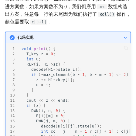
2
2
进方案数．如果方案数不为
，我们倒序用
数组构造
pre
0
0
出方案，注意每一行的末尾因为我们执行了
操作，
Roll()
颜色需要取
．
c[j+1]
代码实现
 1
void
print
()
{
 2
T_key
z
=
0
;
 3
int
u
;
 4
REP
(
i
,
H1
->
sz
)
{
 5
decode
(
H1
->
state
[
i
]);
 6
if
(
*
max_element
(
b
+
1
,
b
+
m
+
1
)
<=
2
)
{
 7
z
+=
H1
->
key
[
i
];
 8
u
=
i
;
 9
}
10
}
11
cout
<<
z
<<
endl
;
12
if
(
z
)
{
13
DWN
(
i
,
n
,
0
)
{
14
B
[
i
][
m
]
=
0
;
15
DWN
(
j
,
m
,
0
)
{
16
decode
(
H
[
i
][
j
].
state
[
u
]);
17
int
cc
=
j
==
m
-
1
?
c
[
j
+
1
]
:
c
[
j
];