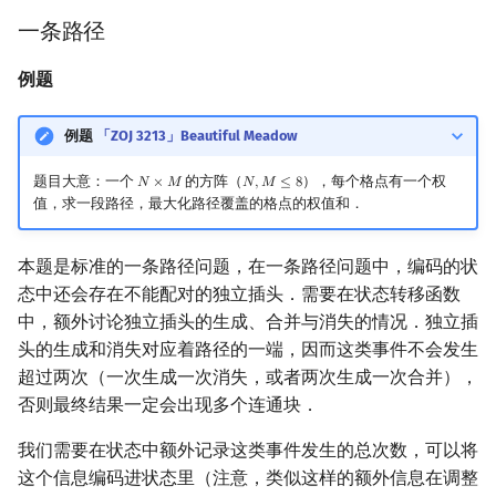
一条路径
例题
例题
「ZOJ 3213」Beautiful Meadow
题目大意：一个
的方阵（
），每个格点有一个权
𝑁
×
𝑀
𝑁
,
𝑀
≤
8
N
×
M
N
,
M
≤
8
值，求一段路径，最大化路径覆盖的格点的权值和．
本题是标准的一条路径问题，在一条路径问题中，编码的状
态中还会存在不能配对的独立插头．需要在状态转移函数
中，额外讨论独立插头的生成、合并与消失的情况．独立插
头的生成和消失对应着路径的一端，因而这类事件不会发生
超过两次（一次生成一次消失，或者两次生成一次合并），
否则最终结果一定会出现多个连通块．
我们需要在状态中额外记录这类事件发生的总次数，可以将
这个信息编码进状态里（注意，类似这样的额外信息在调整