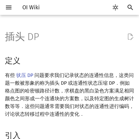
OI Wiki
键
入
插头 DP
Getting Started
比赛相关简介
工具软件简介
语言基础简介
算法基础简介
搜索部分简介
定义
DP 优化简介
字符串部分简介
数学部分简介
数据结构部分简介
图论部分简介
计算几何部分简介
杂项简介
RMQ
OI 赛事与赛制
题型概述
读入、输出优化
Vim
评测工具简介
Testlib 简介
Hello, World!
C++ 标准库简介
类
复杂度简介
排序简介
后缀数组简介
数字系统简介
数论基础
多项式与生成函数简介
排列组合
线性代数简介
线性规划基础
基本概念
基本概念
博弈论简介
插值
并查集
堆简介
分块思想
线段树基础
二叉搜索树 & 平衡树
可持久化数据结构简介
线段树套线段树
Link Cut Tree
树基础
最短路
最小生成树
强连通分量
网络流简介
图匹配
离线算法简介
随机函数
以
开
关于本项目
赛事
代码编辑工具
C++ 基础
复杂度
DFS（搜索）
引入
单调队列/单调栈优化
字符串基础
布尔代数
栈
图论相关概念
二维计算几何基础
离散化
并查集应用
ICPC/CCPC 赛事与赛制
交互题
分段打表
Emacs
Arbiter
通用
C++ 语法基础
STL 容器
命名空间
均摊复杂度
选择排序
最优原地后缀排序算法
进位制
模算术简介
代数基本定理
抽屉原理
向量
单纯形法
群论
条件概率与独立性
公平组合游戏
数值积分
并查集复杂度
二叉堆
块状数组
线段树合并 & 分裂
Treap
可持久化线段树
平衡树套线段树
全局平衡二叉树
树的直径
差分约束
最小树形图
双连通分量
最大流
二分图最大匹配
CDQ 分治
随机化技巧
定义
始
如何参与
题型
评测工具
C++ 标准库
枚举
BFS（搜索）
斜率优化
标准库
数字系统
队列
图的存储
三维计算几何基础
双指针
括号序列
骨牌覆盖与轮廓线 DP
常见错误
VS Code
Cena
Generator
变量
STL 算法
值类别
冒泡排序
平衡三进制
素数
快速傅里叶变换
容斥原理
内积和外积
环论
随机变量
零和游戏
高斯消元
配对堆
块状链表
李超线段树
Splay 树
可持久化块状数组
线段树套平衡树
Euler Tour Tree
树的中心
k 短路
最小直径生成树
割点和桥
最小割
二分图最大权匹配
整体二分
爬山算法
有些
状压 DP
问题要求我们记录状态的连通性信息，这类问
搜
题一般被形象的称为插头 DP 或连通性状态压缩 DP．例如
OI Wiki 不是什么
学习路线
命令行
C++ 进阶
模拟
双向搜索
四边形不等式优化
字符串匹配
位操作
链表
DFS（图论）
距离
离线算法
线段树与离线询问
术语
常见技巧
Atom
CCR Plus
Validator
运算
bitset
重载运算符
插入排序
格雷码
最大公约数
快速数论变换
斐波那契数列
矩阵
域论
随机变量的数字特征
非公平组合游戏
牛顿迭代法
左偏树
树分块
猫树
WBLT
可持久化平衡树
树状数组套权值线段树
Top Tree
树的重心
同余最短路
圆方树
费用流
一般图最大匹配
莫队算法
模拟退火
索
格点图的哈密顿路径计数，求棋盘的黑白染色方案满足相同
颜色之间形成一个连通块的方案数，以及特定图的生成树计
格式手册
学习资源
命令行编译与调试
C++ 与其他常用语言的区别
递归 & 分治
启发式搜索
路径模型
Slope Trick 优化
字符串哈希
二进制集合操作
哈希表
BFS（图论）
Pick 定理
分数规划
Eclipse
Lemon
Interactor
流程控制语句
string
引用
计数排序
欧拉函数
快速沃尔什变换
错位排列
初等变换
Schreier–Sims 算法
概率不等式
Sqrt Tree
区间最值操作 & 区间历史
替罪羊树
可持久化字典树
分块套树状数组
最近公共祖先
点/边连通度
上下界网络流
一般图最大权匹配
数等等．这些问题通常需要我们对状态的连通性进行编码，
值
讨论状态转移过程中连通性的变化．
数学符号表
技巧
编译器
Pascal 转 C++ 急救
贪心
A*
WQS 二分
字典树 (Trie)
高精度计算
并查集
树上问题
三角剖分
随机化
多条回路
Notepad++
Checker
高级数据类型
pair
常量
基数排序
筛法
Chirp Z 变换
卡特兰数
行列式
笛卡尔树
可持久化可并堆
树链剖分
Stoer–Wagner 算法
稳定匹配
Kinetic Tournament Tree
F.A.Q.
出题
WSL (Windows 10)
Python 速成
排序
迭代加深搜索
状态设计优化
前缀函数与 KMP 算法
快速幂
堆
有向无环图
凸包
悬线法
例题
Kate
函数
新版 C++ 特性
快速排序
分解质因数
多项式牛顿迭代
斯特林数
线性空间
Size Balanced Tree
树上启发式合并
引入