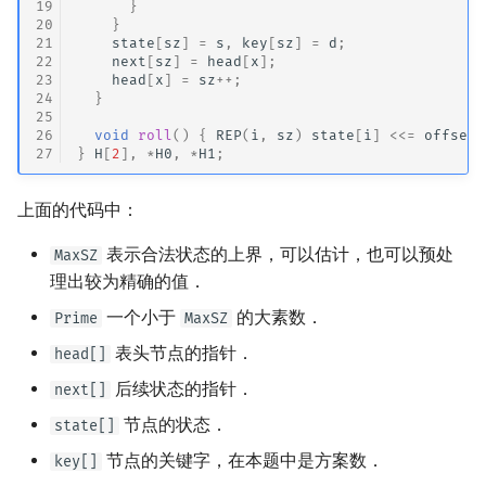
19
}
20
}
21
state
[
sz
]
=
s
,
key
[
sz
]
=
d
;
22
next
[
sz
]
=
head
[
x
];
23
head
[
x
]
=
sz
++
;
24
}
25
26
void
roll
()
{
REP
(
i
,
sz
)
state
[
i
]
<<=
offset
;
27
}
H
[
2
],
*
H0
,
*
H1
;
上面的代码中：
表示合法状态的上界，可以估计，也可以预处
MaxSZ
理出较为精确的值．
一个小于
的大素数．
Prime
MaxSZ
表头节点的指针．
head[]
后续状态的指针．
next[]
节点的状态．
state[]
节点的关键字，在本题中是方案数．
key[]