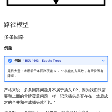
路径模型
多条回路
例题
例题
「HDU 1693」Eat the Trees
题目大意：求用若干条回路覆盖
棋盘的方案数，有些位置有
𝑁
×
𝑀
N
×
M
障碍．
严格来说，多条回路问题并不属于插头 DP，因为我们只需
要和上面的骨牌覆盖问题一样，记录插头是否存在，然后成
对的合并和生成插头就可以了．