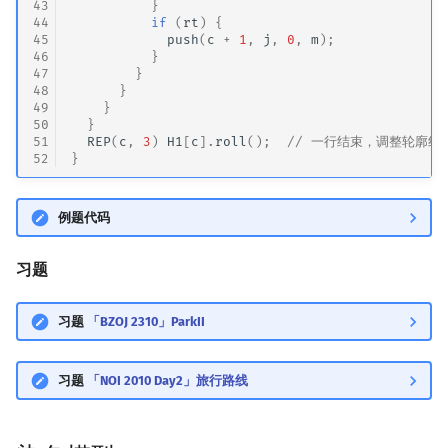
43
}
44
if
(
rt
)
{
45
push
(
c
+
1
,
j
,
0
,
m
);
46
}
47
}
48
}
49
}
50
}
51
REP
(
c
,
3
)
H1
[
c
].
roll
();
// 一行结束，调整轮廓线
52
}
例题代码
习题
习题
「BZOJ 2310」ParkII
习题
「NOI 2010 Day2」旅行路线