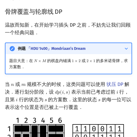
镜像站列表
Special Judge
Java 速成
前缀和 & 差分
IDA*
Boyer–Moore 算法
置换和排列
块状数据结构
拓扑排序
扫描线
有限状态自动机
习题
Dev-C++
文件操作
Lambda 表达式
归并排序
裴蜀定理 & 一次不定方程
多项式多点求值|快速插值
贝尔数
线性基
AVL 树
虚树
骨牌覆盖与轮廓线 DP
致谢
Testlib
Java 进阶
二分
回溯法
Z 函数（扩展 KMP）
弧度制与坐标系
单调栈
最短路问题
旋转卡壳
计算理论基础
一条回路
CLion
pb_ds
堆排序
费马小定理 & 欧拉定理
多项式初等函数
伯努利数
线性映射
红黑树
树分治
温故而知新，在开始学习插头 DP 之前，不妨先让我们回顾
一个经典问题．
Polygon
倍增
Dancing Links
AC 自动机
复数
单调队列
生成树问题
半平面交
字节顺序
例题
Geany
编译优化
桶排序
模逆元
常系数齐次线性递推
Entringer Number
特征多项式
左偏红黑树
动态树分治
例题
「HDU 1400」Mondriaan’s Dream
OJ 工具
构造
Alpha–Beta 剪枝
后缀数组 (SA)
数论
ST 表
斯坦纳树
平面最近点对
约瑟夫问题
状态编码
Xcode
希尔排序
线性同余方程
多项式平移|连续点值平移
Eulerian Number
对角化
AA 树
AHU 算法
题目大意：在
的棋盘内铺满
或
的多米诺骨牌，求
𝑁
×
𝑀
1
×
2
2
×
1
N
×
M
1
×
2
2
×
1
方案数．
LaTeX 入门
优化
后缀自动机 (SAM)
多项式与生成函数
树状数组
拆点
随机增量法
表达式求值
手写哈希
GUIDE
锦标赛排序
中国剩余定理
符号化方法
分拆数
Jordan标准型
树哈希
当
或
规模不大的时候，这类问题可以使用
状压 DP
解
Git
后缀平衡树
组合数学
线段树
连通性相关
反演变换
在一台机器上规划任务
状态转移
Sublime Text
Tim 排序
升幂引理
Lagrange 反演
范德蒙德卷积
树上随机游走
𝑛
𝑚
n
m
决．逐行划分阶段，设
表示当前已考虑过前
行，
𝑑
𝑝
(
𝑖
,
𝑠
)
𝑖
d
p
(
i
,
s
)
i
广义后缀自动机
线性代数
划分树
环计数问题
计算几何杂项
主元素问题
习题
CP Editor
排序相关 STL
阶乘取模
形式幂级数复合|复合逆
Pólya 计数
且第
行的状态为
的方案数．这里的状态
的每一位可以
𝑖
𝑠
𝑠
i
s
s
表示这个位置是否已被上一行覆盖．
后缀树
线性规划
二叉搜索树 & 平衡树
最小环
Garsia–Wachs 算法
一条路径
Code::Blocks
排序应用
卢卡斯定理
普通生成函数
图论计数
Manacher
抽象代数
跳表
2-SAT
15-puzzle
例题
同余方程
指数生成函数