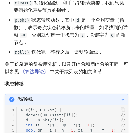
初始化函数，和手写邻接表类似，我们只需
clear()
要初始化表头节点的指针．
状态转移函数，其中
是一个全局变量（偷
push()
d
懒），表示每次状态转移所带来的增量．如果找到的话
就
，否则就创建一个状态为
，关键字为
的新
+=
s
d
节点．
迭代完一整行之后，滚动轮廓线．
roll()
关于哈希表的复杂度分析，以及开哈希和闭哈希的不同，可
以参见
《算法导论》
中关于散列表的相关章节．
状态转移
代码实现
 1
REP
(
ii
,
H0
->
sz
)
{
 2
decode
(
H0
->
state
[
ii
]);
// 
 3
d
=
H0
->
key
[
ii
];
// 得
 4
int
lt
=
b
[
j
],
up
=
b
[
j
+
1
];
// 
 5
bool
dn
=
i
!=
n
-
1
,
rt
=
j
!=
m
-
1
;
// 