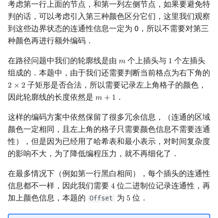
考虑第一行上面的节点，和第一列左侧节点，如果要避免特
判的话，可以考虑引入第三种颜色区分它们，这里我们观察
到这些边界状态的连通性信息一定为 0，所以不需要对第三
种颜色再进行额外编码．
在路径问题中我们的轮廓线是由
个上插头与
个左插头
𝑚
1
m
1
组成的．本题中，由于我们还需要判断当前格点为右下角的
子矩形是否合法，所以需要记录左上角格子的颜色，
2
×
2
2
×
2
因此轮廓线的长度依然是
．
𝑚
+
1
m
+
1
这样的编码方案中依然保留了很多冗余信息，（连通的区域
颜色一定相同，且左上角的格子只需要颜色信息不需要连通
性），但是因为已经用了哈希表和最小表示，对时间复杂度
的影响不大，为了降低编程压力，就不再细化了．
在最多情况下（例如第一行黑白相间），每个插头的连通性
信息都不一样，因此我们需要
位二进制位记录连通性，再
4
4
加上颜色信息，本题的
为
位．
Offset
5
5