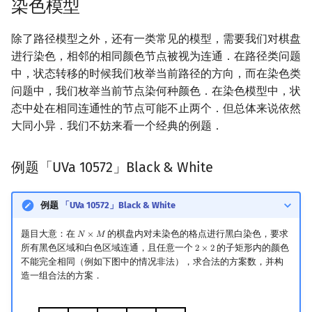
染色模型
除了路径模型之外，还有一类常见的模型，需要我们对棋盘
进行染色，相邻的相同颜色节点被视为连通．在路径类问题
中，状态转移的时候我们枚举当前路径的方向，而在染色类
问题中，我们枚举当前节点染何种颜色．在染色模型中，状
态中处在相同连通性的节点可能不止两个．但总体来说依然
大同小异．我们不妨来看一个经典的例题．
例题「UVa 10572」Black & White
例题
「UVa 10572」Black & White
题目大意：在
的棋盘内对未染色的格点进行黑白染色，要求
𝑁
×
𝑀
N
×
M
所有黑色区域和白色区域连通，且任意一个
的子矩形内的颜色
2
×
2
2
×
2
不能完全相同（例如下图中的情况非法），求合法的方案数，并构
造一组合法的方案．