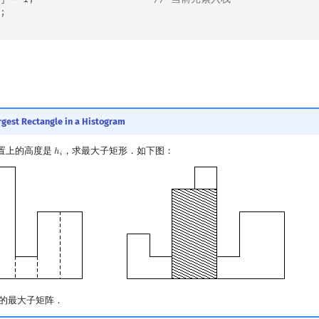
;
rgest Rectangle in a Histogram
置上的高度是
，求最大子矩形．如下图：
ℎ
h
i
𝑖
的最大子矩阵．