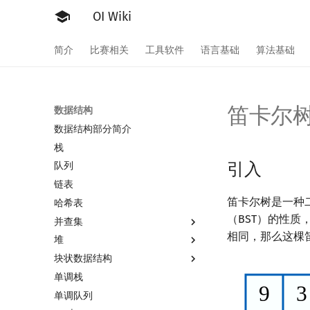
OI Wiki
简介
比赛相关
工具软件
语言基础
算法基础
笛卡尔
数据结构
数据结构部分简介
栈
引入
队列
链表
笛卡尔树是一种
哈希表
（BST）的性质
并查集
相同，那么这棵
堆
并查集
块状数据结构
并查集复杂度
堆简介
单调栈
二叉堆
分块思想
单调队列
配对堆
块状数组