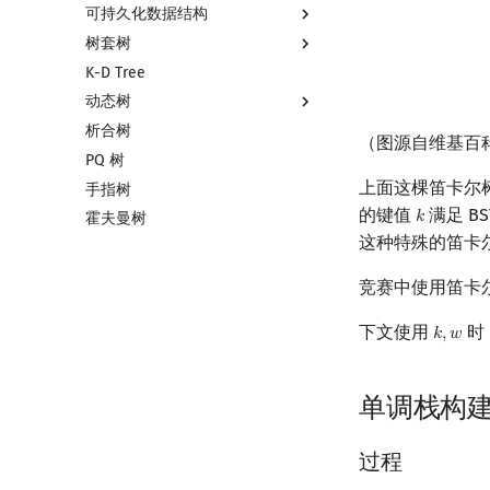
可持久化数据结构
树套树
可持久化数据结构简介
K-D Tree
可持久化线段树
线段树套线段树
动态树
可持久化块状数组
平衡树套线段树
析合树
可持久化平衡树
线段树套平衡树
Link Cut Tree
（图源自维基百
PQ 树
可持久化字典树
树状数组套权值线段树
全局平衡二叉树
上面这棵笛卡尔
手指树
可持久化可并堆
分块套树状数组
Euler Tour Tree
的键值
满足 B
𝑘
k
霍夫曼树
Top Tree
这种特殊的笛卡
竞赛中使用笛卡
下文使用
时
𝑘
,
𝑤
k
,
w
单调栈构
过程