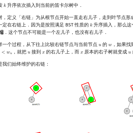
按
升序依次插入到当前的笛卡尔树中．
𝑘
k
树，定义「右链」为从根节点开始一直走右儿子，走到叶节点形
定在右链上．因为是按照满足 BST 性质的
升序插入，那么这
𝑘
k
端
．这个节点不可能是一个左儿子，也没有右儿子．
样一个过程，从下往上比较右链节点与当前节点
的
，如果找
𝑢
𝑤
u
w
，就把
接到
的右儿子上，而
原本的右子树就变成
<
𝑤
𝑢
𝑥
𝑥
𝑢
x
<
w
u
u
x
x
u
𝑢
是我们始终维护的右链：