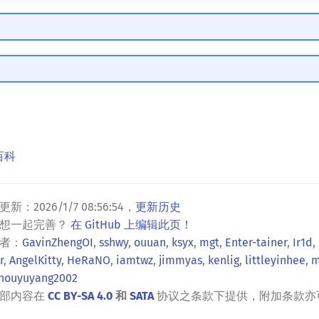
百科
更新：
2026/1/7 08:56:54
，
更新历史
？想一起完善？
在 GitHub 上编辑此页！
者：
GavinZhengOI
,
sshwy
,
ouuan
,
ksyx
,
mgt
,
Enter-tainer
,
Ir1d
,
r
,
AngelKitty
,
HeRaNO
,
iamtwz
,
jimmyas
,
kenlig
,
littleyinhee
,
m
houyuyang2002
全部内容在
CC BY-SA 4.0
和
SATA
协议之条款下提供，附加条款亦