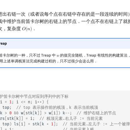
进出右链一次（或者说每个点在右链中存在的是一段连续的时间
栈中维护当前笛卡尔树的右链上的节点．一个点不在右链上了就
次，复杂度
．
𝑂
(
𝑛
)
O
(
n
)
eap
是笛卡尔树的一种，只不过 Treap 中
的值完全随机．Treap 有线性的构建算
𝑤
w
用上述单调栈算法完成构建过程的，只不过很少会这么用．
k 维护笛卡尔树中节点对应到序列中的下标
i
=
1
;
i
<=
n
;
i
++
)
{
top
;
// top 表示操作前的栈顶，k 表示当前栈顶
k
>
0
&&
w
[
stk
[
k
]]
>
w
[
i
])
k
--
;
// 维护右链上的节点
rs
[
stk
[
k
]]
=
i
;
// 栈顶元素.右儿子 := 当前元素
top
)
ls
[
i
]
=
stk
[
k
+
1
];
// 当前元素.左儿子 := 上一个被
]
=
i
;
// 当前元素入栈