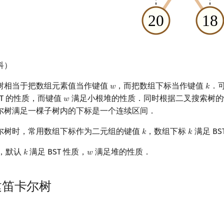
科）
树相当于把数组元素值当作键值
，而把数组下标当作键值
．
𝑤
𝑘
w
k
ST 的性质，而键值
满足小根堆的性质．同时根据二叉搜索树的
𝑤
w
尔树满足一棵子树内的下标是一个连续区间．
尔树时，常用数组下标作为二元组的键值
，数组下标
满足 BS
𝑘
𝑘
k
k
，默认
满足 BST 性质，
满足堆的性质．
𝑘
𝑤
k
w
建笛卡尔树