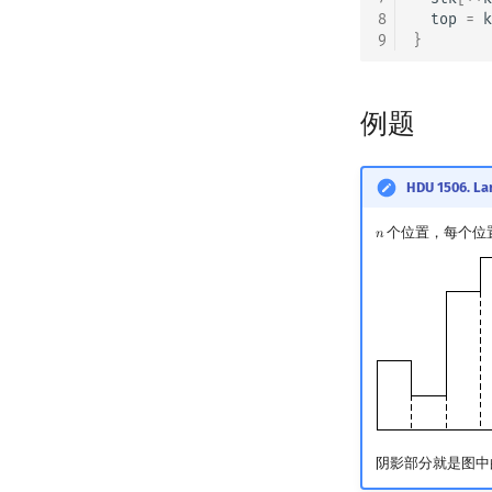
8
top
=
k
9
}
例题
HDU 1506. La
个位置，每个位
𝑛
n
阴影部分就是图中