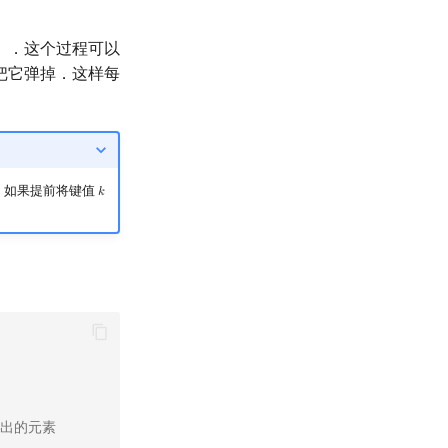
）．这个过程可以
把它弹掉．这样每
法，如果提前将键值
𝑘
k
弹出的元素