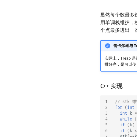
显然每个数最多
用单调栈维护，
个点最多进出一
笛卡尔树与 Tr
实际上，Treap 
排好序，是可以使
C++ 实现
1
// st
2
for
(
int
3
int
k
=
4
while
(
5
if
(
k
)
6
if
(
k
<
7
stk
[
++
k