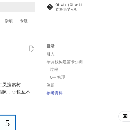
OI-wiki/OI-wiki
26.5k
4.7k
搜索
杂项
专题
目录
引入
单调栈构建笛卡尔树
过程
C++ 实现
二叉搜索树
例题
相同，
也互不
𝑤
w
参考资料