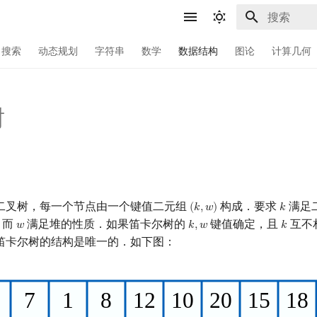
键入以开始
搜索
动态规划
字符串
数学
数据结构
图论
计算几何
树
二叉树，每一个节点由一个键值二元组
构成．要求
满足
(
𝑘
,
𝑤
)
𝑘
(
k
,
w
)
k
，而
满足堆的性质．如果笛卡尔树的
键值确定，且
互不
𝑤
𝑘
,
𝑤
𝑘
w
k
,
w
k
笛卡尔树的结构是唯一的．如下图：