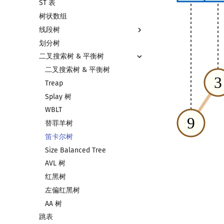
ST 表
左偏树
块状链表
树状数组
树分块
线段树
Sqrt Tree
划分树
线段树基础
二叉搜索树 & 平衡树
线段树合并 & 分裂
李超线段树
二叉搜索树 & 平衡树
猫树
Treap
区间最值操作 & 区间历史最值
Splay 树
Kinetic Tournament Tree
WBLT
替罪羊树
笛卡尔树
Size Balanced Tree
AVL 树
红黑树
左偏红黑树
AA 树
跳表