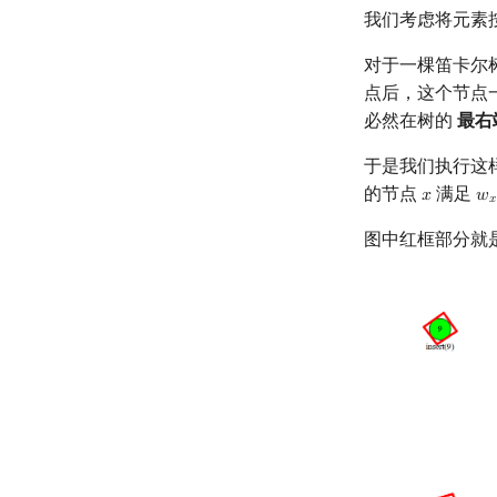
我们考虑将元素
对于一棵笛卡尔
点后，这个节点一
必然在树的
最右
于是我们执行这
的节点
满足
𝑥
𝑤
x
w
𝑥
图中红框部分就