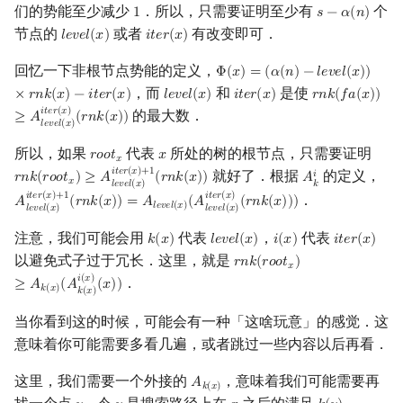
们的势能至少减少
．所以，只需要证明至少有
个
1
𝑠
−
𝛼
(
𝑛
)
1
s
−
α
(
n
)
节点的
或者
有改变即可．
𝑙
𝑒
𝑣
𝑒
𝑙
(
𝑥
)
𝑖
𝑡
𝑒
𝑟
(
𝑥
)
l
e
v
e
l
(
x
)
i
t
e
r
(
x
)
回忆一下非根节点势能的定义，
Φ
(
𝑥
)
=
(
𝛼
(
𝑛
)
−
𝑙
𝑒
𝑣
𝑒
𝑙
(
𝑥
)
)
Φ
(
x
)
=
(
α
(
n
)
−
l
e
v
e
l
(
x
)
)
×
r
n
k
(
x
)
−
i
t
，而
和
是使
×
𝑟
𝑛
𝑘
(
𝑥
)
−
𝑖
𝑡
𝑒
𝑟
(
𝑥
)
𝑙
𝑒
𝑣
𝑒
𝑙
(
𝑥
)
𝑖
𝑡
𝑒
𝑟
(
𝑥
)
𝑟
𝑛
𝑘
(
𝑓
𝑎
(
𝑥
)
)
l
e
v
e
l
(
x
)
i
t
e
r
(
x
)
r
n
k
(
f
a
(
x
)
)
≥
A
l
e
𝑖
𝑡
𝑒
𝑟
(
𝑥
)
的最大数．
≥
𝐴
(
𝑟
𝑛
𝑘
(
𝑥
)
)
𝑙
𝑒
𝑣
𝑒
𝑙
(
𝑥
)
所以，如果
代表
所处的树的根节点，只需要证明
𝑟
𝑜
𝑜
𝑡
𝑥
r
o
o
t
x
x
𝑥
𝑖
𝑡
𝑒
𝑟
(
𝑥
)
+
1
就好了．根据
的定义，
𝑖
𝑟
𝑛
𝑘
(
𝑟
𝑜
𝑜
𝑡
)
≥
𝐴
(
𝑟
𝑛
𝑘
(
𝑥
)
)
𝐴
r
n
k
(
r
o
o
t
x
)
≥
A
l
e
v
e
l
(
x
)
i
t
e
r
(
x
)
+
1
(
r
n
k
(
x
)
)
A
k
i
𝑥
𝑘
𝑙
𝑒
𝑣
𝑒
𝑙
(
𝑥
)
𝑖
𝑡
𝑒
𝑟
(
𝑥
)
+
1
𝑖
𝑡
𝑒
𝑟
(
𝑥
)
．
𝐴
(
𝑟
𝑛
𝑘
(
𝑥
)
)
=
𝐴
(
𝐴
(
𝑟
𝑛
𝑘
(
𝑥
)
)
)
A
l
e
v
e
l
(
x
)
i
t
e
r
(
x
)
+
1
(
r
n
k
(
x
)
)
=
A
l
e
v
e
l
(
x
)
(
A
l
e
v
e
l
(
x
)
i
t
e
r
(
x
)
(
r
n
k
(
x
)
)
)
𝑙
𝑒
𝑣
𝑒
𝑙
(
𝑥
)
𝑙
𝑒
𝑣
𝑒
𝑙
(
𝑥
)
𝑙
𝑒
𝑣
𝑒
𝑙
(
𝑥
)
注意，我们可能会用
代表
，
代表
𝑘
(
𝑥
)
𝑙
𝑒
𝑣
𝑒
𝑙
(
𝑥
)
𝑖
(
𝑥
)
𝑖
𝑡
𝑒
𝑟
(
𝑥
)
k
(
x
)
l
e
v
e
l
(
x
)
i
(
x
)
i
t
e
r
(
x
)
以避免式子过于冗长．这里，就是
𝑟
𝑛
𝑘
(
𝑟
𝑜
𝑜
𝑡
)
r
n
k
(
r
o
o
t
x
)
≥
A
k
(
x
)
(
A
k
(
x
)
i
(
x
)
(
𝑥
𝑖
(
𝑥
)
．
≥
𝐴
(
𝐴
(
𝑥
)
)
𝑘
(
𝑥
)
𝑘
(
𝑥
)
当你看到这的时候，可能会有一种「这啥玩意」的感觉．这
意味着你可能需要多看几遍，或者跳过一些内容以后再看．
这里，我们需要一个外接的
，意味着我们可能需要再
𝐴
A
k
(
x
)
𝑘
(
𝑥
)