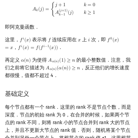
A
k
(
j
)
=
{
j
+
1
k
=
0
A
k
−
1
(
j
+
1
)
(
j
)
k
≥
1
𝑗
+
1
𝑘
=
0
镜像站列表
Special Judge
Java 速成
前缀和 & 差分
IDA*
状压 DP
Boyer–Moore 算法
置换和排列
关于启发式合并
AVL 树
拓扑排序
扫描线
有限状态自动机
Dev-C++
文件操作
Lambda 表达式
归并排序
裴蜀定理 & 一次不定方程
多项式多点求值|快速插值
贝尔数
线性基
虚树
𝐴
(
𝑗
)
=
{
𝑘
(
𝑗
+
1
)
𝐴
(
𝑗
)
𝑘
≥
1
𝑘
−
1
致谢
Testlib
Java 进阶
二分
回溯法
数位 DP
Z 函数（扩展 KMP）
弧度制与坐标系
红黑树
最短路问题
旋转卡壳
计算理论基础
CLion
pb_ds
堆排序
费马小定理 & 欧拉定理
多项式初等函数
伯努利数
线性映射
树分治
即阿克曼函数．
这里，
表示将
连续应用在
上
次，即
Polygon
倍增
Dancing Links
插头 DP
AC 自动机
复数
左偏红黑树
生成树问题
半平面交
字节顺序
Geany
编译优化
桶排序
模逆元
常系数齐次线性递推
Entringer Number
特征多项式
动态树分治
𝑖
0
𝑓
(
𝑥
)
𝑓
𝑥
𝑖
𝑓
(
𝑥
)
f
(
x
)
f
x
i
f
0
(
x
)
=
x
，
．
𝑖
𝑖
−
1
=
𝑥
𝑓
(
𝑥
)
=
𝑓
(
𝑓
(
𝑥
)
)
f
(
x
)
=
f
(
f
−
1
(
x
)
)
OJ 工具
构造
Alpha–Beta 剪枝
计数 DP
后缀数组 (SA)
数论
AA 树
斯坦纳树
平面最近点对
约瑟夫问题
Xcode
希尔排序
线性同余方程
多项式平移|连续点值平移
Eulerian Number
对角化
AHU 算法
再定义
为使得
的最小整数值．注意，我
𝛼
(
𝑛
)
𝐴
(
1
)
≥
𝑛
α
(
n
)
A
α
(
n
)
(
1
)
≥
n
𝛼
(
𝑛
)
们之前将它描述为
，反正他们的增长速度
𝐴
(
𝛼
(
𝑛
)
)
≥
𝑛
A
α
(
n
)
(
α
(
n
)
)
≥
n
LaTeX 入门
优化
动态 DP
后缀自动机 (SAM)
多项式与生成函数
拆点
随机增量法
表达式求值
GUIDE
锦标赛排序
中国剩余定理
符号化方法
分拆数
Jordan标准型
树哈希
𝛼
(
𝑛
)
都很慢，值都不超过 4．
Git
概率 DP
后缀平衡树
组合数学
连通性相关
反演变换
在一台机器上规划任务
Sublime Text
Tim 排序
升幂引理
Lagrange 反演
范德蒙德卷积
树上随机游走
基础定义
DP 套 DP
广义后缀自动机
线性代数
环计数问题
计算几何杂项
主元素问题
CP Editor
排序相关 STL
阶乘取模
形式幂级数复合|复合逆
Pólya 计数
每个节点都有一个 rank．这里的 rank 不是节点个数，而是
深度．节点的初始 rank 为 0，在合并的时候，如果两个节
DP 优化
后缀树
线性规划
最小环
Garsia–Wachs 算法
Code::Blocks
排序应用
卢卡斯定理
普通生成函数
图论计数
点的 rank 不同，则将 rank 小的节点合并到 rank 大的节点
上，并且不更新大节点的 rank 值．否则，随机将某个节点
其它 DP 方法
Manacher
抽象代数
2-SAT
15-puzzle
同余方程
指数生成函数
合并到另外一个节点上，将根节点的 rank 值 +1．这里根节