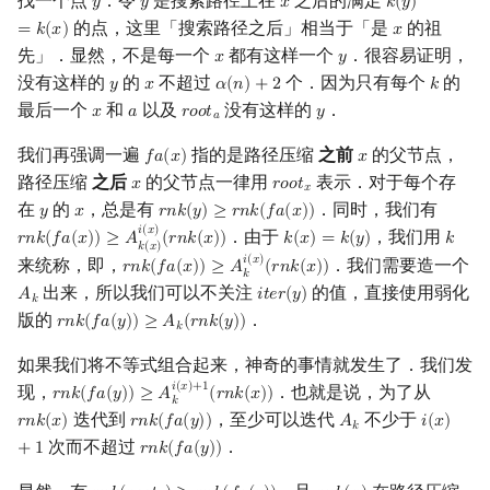
找一个点
．令
是搜索路径上在
之后的满足
𝑦
𝑦
𝑥
𝑘
(
𝑦
)
y
y
x
k
(
y
)
=
k
(
x
)
的点，这里「搜索路径之后」相当于「是
的祖
=
𝑘
(
𝑥
)
𝑥
x
先」．显然，不是每一个
都有这样一个
．很容易证明，
𝑥
𝑦
x
y
没有这样的
的
不超过
个．因为只有每个
的
𝑦
𝑥
𝛼
(
𝑛
)
+
2
𝑘
y
x
α
(
n
)
+
2
k
最后一个
和
以及
没有这样的
．
𝑥
𝑎
𝑟
𝑜
𝑜
𝑡
𝑦
x
a
r
o
o
t
a
y
𝑎
我们再强调一遍
指的是路径压缩
之前
的父节点，
𝑓
𝑎
(
𝑥
)
𝑥
f
a
(
x
)
x
路径压缩
之后
的父节点一律用
表示．对于每个存
𝑥
𝑟
𝑜
𝑜
𝑡
x
r
o
o
t
x
𝑥
在
的
，总是有
．同时，我们有
𝑦
𝑥
𝑟
𝑛
𝑘
(
𝑦
)
≥
𝑟
𝑛
𝑘
(
𝑓
𝑎
(
𝑥
)
)
y
x
r
n
k
(
y
)
≥
r
n
k
(
f
a
(
x
)
)
𝑖
(
𝑥
)
．由于
，我们用
𝑟
𝑛
𝑘
(
𝑓
𝑎
(
𝑥
)
)
≥
𝐴
(
𝑟
𝑛
𝑘
(
𝑥
)
)
𝑘
(
𝑥
)
=
𝑘
(
𝑦
)
𝑘
r
n
k
(
f
a
(
x
)
)
≥
A
k
(
x
)
i
(
x
)
(
r
n
k
(
x
)
)
k
(
x
)
=
k
(
y
)
k
𝑘
(
𝑥
)
𝑖
(
𝑥
)
来统称，即，
．我们需要造一个
𝑟
𝑛
𝑘
(
𝑓
𝑎
(
𝑥
)
)
≥
𝐴
(
𝑟
𝑛
𝑘
(
𝑥
)
)
r
n
k
(
f
a
(
x
)
)
≥
A
k
i
(
x
)
(
r
n
k
(
x
)
)
𝑘
出来，所以我们可以不关注
的值，直接使用弱化
𝐴
𝑖
𝑡
𝑒
𝑟
(
𝑦
)
A
k
i
t
e
r
(
y
)
𝑘
版的
．
𝑟
𝑛
𝑘
(
𝑓
𝑎
(
𝑦
)
)
≥
𝐴
(
𝑟
𝑛
𝑘
(
𝑦
)
)
r
n
k
(
f
a
(
y
)
)
≥
A
k
(
r
n
k
(
y
)
)
𝑘
如果我们将不等式组合起来，神奇的事情就发生了．我们发
𝑖
(
𝑥
)
+
1
现，
．也就是说，为了从
𝑟
𝑛
𝑘
(
𝑓
𝑎
(
𝑦
)
)
≥
𝐴
(
𝑟
𝑛
𝑘
(
𝑥
)
)
r
n
k
(
f
a
(
y
)
)
≥
A
k
i
(
x
)
+
1
(
r
n
k
(
x
)
)
𝑘
迭代到
，至少可以迭代
不少于
𝑟
𝑛
𝑘
(
𝑥
)
𝑟
𝑛
𝑘
(
𝑓
𝑎
(
𝑦
)
)
𝐴
𝑖
(
𝑥
)
r
n
k
(
x
)
r
n
k
(
f
a
(
y
)
)
A
k
i
(
x
)
+
1
𝑘
次而不超过
．
+
1
𝑟
𝑛
𝑘
(
𝑓
𝑎
(
𝑦
)
)
r
n
k
(
f
a
(
y
)
)