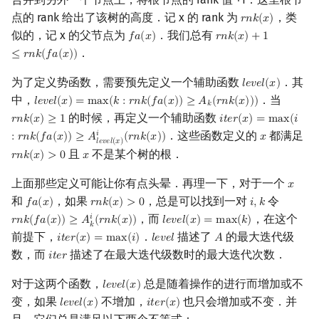
回文树
概率论
欧拉图
Kahan 求和
二次剩余
点的 rank 给出了该树的高度．记 x 的 rank 为
，类
𝑟
𝑛
𝑘
(
𝑥
)
r
n
k
(
x
)
似的，记 x 的父节点为
．我们总有
𝑓
𝑎
(
𝑥
)
𝑟
𝑛
𝑘
(
𝑥
)
+
1
f
a
(
x
)
r
n
k
(
x
)
+
1
≤
r
n
k
(
f
a
(
x
)
)
序列自动机
博弈论
哈密顿图
珂朵莉树/颜色段均摊
阶 & 原根
．
≤
𝑟
𝑛
𝑘
(
𝑓
𝑎
(
𝑥
)
)
为了定义势函数，需要预先定义一个辅助函数
．其
𝑙
𝑒
𝑣
𝑒
𝑙
(
𝑥
)
l
e
v
e
l
(
x
)
最小表示法
数值算法
二分图
空间优化简介
离散对数
中，
．当
𝑙
𝑒
𝑣
𝑒
𝑙
(
𝑥
)
=
m
a
x
(
𝑘
:
𝑟
𝑛
𝑘
(
𝑓
𝑎
(
𝑥
)
)
≥
𝐴
(
𝑟
𝑛
𝑘
(
𝑥
)
)
)
l
e
v
e
l
(
x
)
=
max
(
k
:
r
n
k
(
f
a
(
x
)
)
≥
A
k
(
r
n
k
(
x
)
)
)
𝑘
的时候，再定义一个辅助函数
𝑟
𝑛
𝑘
(
𝑥
)
≥
1
𝑖
𝑡
𝑒
𝑟
(
𝑥
)
=
m
a
x
(
𝑖
r
n
k
(
x
)
≥
1
i
t
e
r
(
x
)
=
max
(
i
:
r
n
k
(
f
a
Lyndon 分解
序理论
平面图
高次剩余 & 单位根
．这些函数定义的
都满足
𝑖
:
𝑟
𝑛
𝑘
(
𝑓
𝑎
(
𝑥
)
)
≥
𝐴
(
𝑟
𝑛
𝑘
(
𝑥
)
)
𝑥
x
𝑙
𝑒
𝑣
𝑒
𝑙
(
𝑥
)
且
不是某个树的根．
Main–Lorentz 算法
杨氏矩阵
弦图
数论分块
𝑟
𝑛
𝑘
(
𝑥
)
>
0
𝑥
r
n
k
(
x
)
>
0
x
上面那些定义可能让你有点头晕．再理一下，对于一个
𝑥
x
拟阵
图的着色
狄利克雷卷积
和
，如果
，总是可以找到一对
令
𝑓
𝑎
(
𝑥
)
𝑟
𝑛
𝑘
(
𝑥
)
>
0
𝑖
,
𝑘
f
a
(
x
)
r
n
k
(
x
)
>
0
i
,
k
，而
，在这个
𝑖
𝑟
𝑛
𝑘
(
𝑓
𝑎
(
𝑥
)
)
≥
𝐴
(
𝑟
𝑛
𝑘
(
𝑥
)
)
𝑙
𝑒
𝑣
𝑒
𝑙
(
𝑥
)
=
m
a
x
(
𝑘
)
r
n
k
(
f
a
(
x
)
)
≥
A
k
i
(
r
n
k
(
x
)
)
l
e
v
e
l
(
x
)
=
max
(
k
)
Berlekamp–Massey 算法
网络流
莫比乌斯反演
𝑘
前提下，
．
描述了
的最大迭代级
𝑖
𝑡
𝑒
𝑟
(
𝑥
)
=
m
a
x
(
𝑖
)
𝑙
𝑒
𝑣
𝑒
𝑙
𝐴
i
t
e
r
(
x
)
=
max
(
i
)
l
e
v
e
l
A
数，而
描述了在最大迭代级数时的最大迭代次数．
𝑖
𝑡
𝑒
𝑟
i
t
e
r
图的匹配
杜教筛
对于这两个函数，
总是随着操作的进行而增加或不
𝑙
𝑒
𝑣
𝑒
𝑙
(
𝑥
)
l
e
v
e
l
(
x
)
Prüfer 序列
Powerful Number 筛
变，如果
不增加，
也只会增加或不变．并
𝑙
𝑒
𝑣
𝑒
𝑙
(
𝑥
)
𝑖
𝑡
𝑒
𝑟
(
𝑥
)
l
e
v
e
l
(
x
)
i
t
e
r
(
x
)