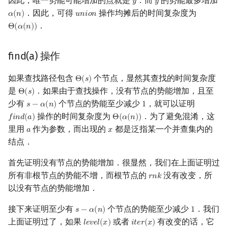
因此，唯一势能可能增加的点就是
．而
的势能最多增加
𝑦
𝑦
y
y
．因此，可得
操作均摊后的时间复杂度为
𝛼
(
𝑛
)
𝑢
𝑛
𝑖
𝑜
𝑛
α
(
n
)
u
n
i
o
n
．
Θ
(
𝛼
(
𝑛
)
)
Θ
(
α
(
n
)
)
find(a) 操作
如果查找路径包含
个节点，显然其查找的时间复杂度
Θ
(
𝑠
)
Θ
(
s
)
是
．如果由于查找操作，没有节点的势能增加，且至
Θ
(
𝑠
)
Θ
(
s
)
少有
个节点的势能至少减少
，就可以证明
𝑠
−
𝛼
(
𝑛
)
1
s
−
α
(
n
)
1
操作的时间复杂度为
．为了避免混淆，这
𝑓
𝑖
𝑛
𝑑
(
𝑎
)
Θ
(
𝛼
(
𝑛
)
)
f
n
d
(
a
)
Θ
(
α
(
n
)
)
里用
作为参数，而出现的
都是泛指某一个并查集内的
𝑎
𝑥
a
x
结点．
首先证明没有节点的势能增加．很显然，我们在上面证明过
所有非根节点的势能不增，而根节点的
没有改变，所
𝑟
𝑛
𝑘
r
n
k
以没有节点的势能增加．
接下来证明至少有
个节点的势能至少减少
．我们
𝑠
−
𝛼
(
𝑛
)
1
s
−
α
(
n
)
1
上面证明过了，如果
或者
有改变的话，它
𝑙
𝑒
𝑣
𝑒
𝑙
(
𝑥
)
𝑖
𝑡
𝑒
𝑟
(
𝑥
)
l
e
v
e
l
(
x
)
i
t
e
r
(
x
)