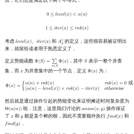
且，它们总是满足以下两个不等式：
矩阵树定理
Min_25 筛
0
≤
l
e
v
e
l
(
x
)
<
α
(
n
)
0
≤
𝑙
𝑒
𝑣
𝑒
𝑙
(
𝑥
)
<
𝛼
(
𝑛
)
LGV 引理
洲阁筛
1
≤
i
t
e
r
(
x
)
≤
r
n
k
(
x
)
1
≤
𝑖
𝑡
𝑒
𝑟
(
𝑥
)
≤
𝑟
𝑛
𝑘
(
𝑥
)
最大团搜索算法
类欧几里德算法
𝑗
考虑
、
和
的定义，这些很容易被证明出
𝑙
𝑒
𝑣
𝑒
𝑙
(
𝑥
)
𝑖
𝑡
𝑒
𝑟
(
𝑥
)
𝐴
l
e
v
e
l
(
x
)
i
t
e
r
(
x
)
A
k
j
𝑘
来，就留给读者用于熟悉定义了．
支配树
Meissel–Lehmer 算法
定义势能函数
，其中
表示一整个并查
Φ
(
𝑆
)
=
∑
Φ
(
𝑥
)
𝑆
Φ
(
S
)
=
∑
x
∈
S
Φ
(
x
)
S
图上随机游走
连分数
𝑥
∈
𝑆
集，而
为并查集中的一个节点．定义
为：
𝑥
Φ
(
𝑥
)
x
Φ
(
x
)
Stern–Brocot 树与 Farey
Φ
(
x
)
=
{
α
(
n
)
×
rnk
(
x
)
rnk
(
x
)
=
0
或
x
为某棵树的根节点
(
α
(
n
)
−
level
(
𝛼
(
𝑛
)
×
r
n
k
(
𝑥
)
r
n
k
(
𝑥
)
=
0
或
Φ
(
𝑥
)
=
{
(
𝛼
(
𝑛
)
−
l
e
v
e
l
(
𝑥
)
)
×
r
n
k
(
𝑥
)
−
𝑖
𝑡
𝑒
𝑟
(
𝑥
)
o
t
h
e
r
w
i
s
e
二次域
然后就是通过操作引起的势能变化来证明摊还时间复杂度为
Pell 方程
啦．注意，这里我们讨论的
操作保证
Θ
(
𝛼
(
𝑛
)
)
𝑢
𝑛
𝑖
𝑜
𝑛
(
𝑥
,
𝑦
)
Θ
(
α
(
n
)
)
u
n
i
o
n
(
x
,
y
)
了
和
都是某个树的根，因此不需要额外执行
和
𝑥
𝑦
𝑓
𝑖
𝑛
𝑑
(
𝑥
)
x
y
f
n
d
(
x
)
．
𝑓
𝑖
𝑛
𝑑
(
𝑦
)
f
n
d
(
y
)