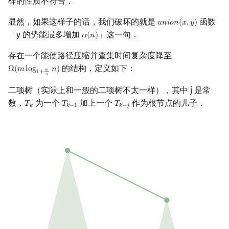
样的性质不符合．
显然，如果这样子的话，我们破坏的就是
函数
𝑢
𝑛
𝑖
𝑜
𝑛
(
𝑥
,
𝑦
)
u
n
i
o
n
(
x
,
y
)
「y 的势能最多增加
」这一句．
𝛼
(
𝑛
)
α
(
n
)
存在一个能使路径压缩并查集时间复杂度降至
的结构，定义如下：
Ω
(
𝑚
l
o
g
𝑛
)
Ω
(
m
log
1
+
m
n
n
)
𝑚
1
+
𝑛
二项树（实际上和一般的二项树不太一样），其中 j 是常
数，
为一个
加上一个
作为根节点的儿子．
𝑇
𝑇
𝑇
T
k
T
k
−
1
T
k
−
j
𝑘
𝑘
−
1
𝑘
−
𝑗