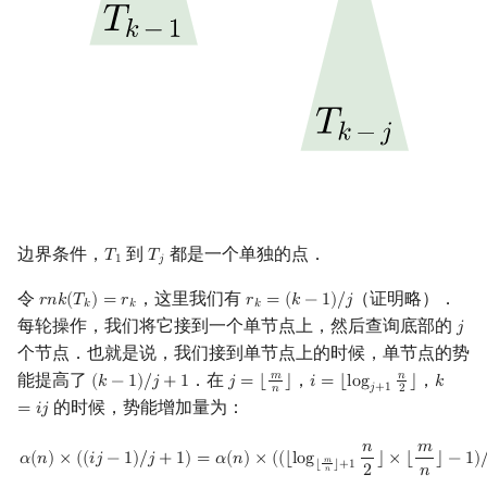
边界条件，
到
都是一个单独的点．
𝑇
𝑇
T
1
T
j
1
𝑗
令
，这里我们有
（证明略）．
𝑟
𝑛
𝑘
(
𝑇
)
=
𝑟
𝑟
=
(
𝑘
−
1
)
/
𝑗
r
n
k
(
T
k
)
=
r
k
r
k
=
(
k
−
1
)
/
j
𝑘
𝑘
𝑘
每轮操作，我们将它接到一个单节点上，然后查询底部的
𝑗
j
个节点．也就是说，我们接到单节点上的时候，单节点的势
能提高了
．在
，
，
𝑚
𝑛
(
𝑘
−
1
)
/
𝑗
+
1
𝑗
=
⌊
⌋
𝑖
=
⌊
l
o
g
⌋
𝑘
(
k
−
1
)
/
j
+
1
j
=
⌊
m
n
⌋
i
=
⌊
log
j
+
1
n
2
⌋
k
=
i
j
𝑗
+
1
𝑛
2
的时候，势能增加量为：
=
𝑖
𝑗
𝑛
𝑚
α
(
n
)
×
(
(
i
j
−
1
)
/
j
+
1
)
=
α
(
n
)
×
(
(
⌊
log
⌊
m
n
⌋
+
1
n
2
⌋
×
⌊
m
n
⌋
−
1
)
/
⌊
m
n
⌋
+
1
)
𝛼
(
𝑛
)
×
(
(
𝑖
𝑗
−
1
)
/
𝑗
+
1
)
=
𝛼
(
𝑛
)
×
(
(
⌊
l
o
g
⌋
×
⌊
⌋
−
1
)
𝑚
⌊
⌋
+
1
2
𝑛
𝑛