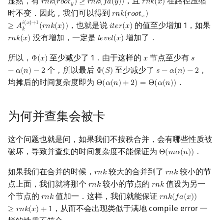
显然，有
，且
在路径压缩
𝑟
𝑛
𝑘
(
𝑟
𝑜
𝑜
𝑡
)
≥
𝑟
𝑛
𝑘
(
𝑓
𝑎
(
𝑦
)
)
𝑟
𝑛
𝑘
(
𝑥
)
r
n
k
(
r
o
o
t
y
)
≥
r
n
k
(
f
a
(
y
)
)
r
n
k
(
x
)
𝑦
时不变．因此，我们可以得到
𝑟
𝑛
𝑘
(
𝑟
𝑜
𝑜
𝑡
)
r
n
k
(
r
o
o
t
x
)
≥
A
k
i
(
x
)
+
1
(
r
n
k
(
x
)
)
𝑥
𝑖
(
𝑥
)
+
1
，也就是说
的值至少增加 1，如果
≥
𝐴
(
𝑟
𝑛
𝑘
(
𝑥
)
)
𝑖
𝑡
𝑒
𝑟
(
𝑥
)
i
t
e
r
(
x
)
𝑘
没有增加，一定是
增加了．
𝑟
𝑛
𝑘
(
𝑥
)
𝑙
𝑒
𝑣
𝑒
𝑙
(
𝑥
)
r
n
k
(
x
)
l
e
v
e
l
(
x
)
所以，
至少减少了 1．由于这样的
节点至少有
Φ
(
𝑥
)
𝑥
𝑠
Φ
(
x
)
x
s
−
α
(
n
)
−
2
个，所以最后
至少减少了
，
−
𝛼
(
𝑛
)
−
2
Φ
(
𝑆
)
𝑠
−
𝛼
(
𝑛
)
−
2
Φ
(
S
)
s
−
α
(
n
)
−
2
均摊后的时间复杂度即为
．
Θ
(
𝛼
(
𝑛
)
+
2
)
=
Θ
(
𝛼
(
𝑛
)
)
Θ
(
α
(
n
)
+
2
)
=
Θ
(
α
(
n
)
)
为何并查集会被卡
这个问题也就是问，如果我们不按秩合并，会有哪些性质被
破坏，导致并查集的时间复杂度不能保证为
．
Θ
(
𝑚
𝛼
(
𝑛
)
)
Θ
(
m
α
(
n
)
)
如果我们在合并的时候，
较大的合并到了
较小的节
𝑟
𝑛
𝑘
𝑟
𝑛
𝑘
r
n
k
r
n
k
点上面，我们就将那个
较小的节点的
值设为另一
𝑟
𝑛
𝑘
𝑟
𝑛
𝑘
r
n
k
r
n
k
个节点的
值加一．这样，我们就能保证
𝑟
𝑛
𝑘
𝑟
𝑛
𝑘
(
𝑓
𝑎
(
𝑥
)
)
r
n
k
r
n
k
(
f
a
(
x
)
)
≥
r
n
k
(
x
)
+
，从而不会出现类似于满地 compile error 一
≥
𝑟
𝑛
𝑘
(
𝑥
)
+
1