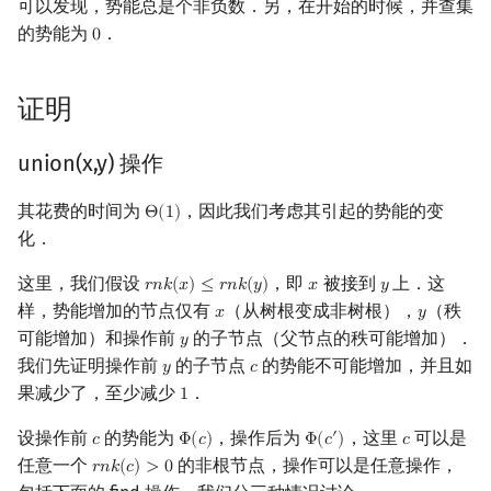
可以发现，势能总是个非负数．另，在开始的时候，并查集
的势能为
．
0
0
证明
union(x,y) 操作
其花费的时间为
，因此我们考虑其引起的势能的变
Θ
(
1
)
Θ
(
1
)
化．
这里，我们假设
，即
被接到
上．这
𝑟
𝑛
𝑘
(
𝑥
)
≤
𝑟
𝑛
𝑘
(
𝑦
)
𝑥
𝑦
r
n
k
(
x
)
≤
r
n
k
(
y
)
x
y
样，势能增加的节点仅有
（从树根变成非树根），
（秩
𝑥
𝑦
x
y
可能增加）和操作前
的子节点（父节点的秩可能增加）．
𝑦
y
我们先证明操作前
的子节点
的势能不可能增加，并且如
𝑦
𝑐
y
c
果减少了，至少减少
．
1
1
设操作前
的势能为
，操作后为
，这里
可以是
′
𝑐
Φ
(
𝑐
)
Φ
(
𝑐
)
𝑐
c
Φ
(
c
)
Φ
(
c
′
)
c
任意一个
的非根节点，操作可以是任意操作，
𝑟
𝑛
𝑘
(
𝑐
)
>
0
r
n
k
(
c
)
>
0