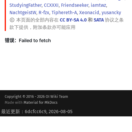
StudyingFather
,
CCXXXI
,
Friendseeker
,
iamtwz
,
NachtgeistW
,
R-fzx
,
Tiphereth-A
,
Xeonacid
,
yusancky
本页面的全部内容在
CC BY-SA 4.0
和
SATA
协议之条
款下提供，附加条款亦可能应用
Copyright © 2016 - 2026 OI Wiki Team
Made with
Material for MkDocs
最近更新：6dcfcc6c9, 2026-08-05