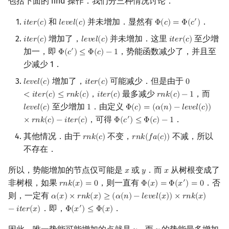
包括下面的 find 操作．我们分三种情况讨论．
和
并未增加．显然有
．
′
𝑖
𝑡
𝑒
𝑟
(
𝑐
)
𝑙
𝑒
𝑣
𝑒
𝑙
(
𝑐
)
Φ
(
𝑐
)
=
Φ
(
𝑐
)
i
t
e
r
(
c
)
l
e
v
e
l
(
c
)
Φ
(
c
)
=
Φ
(
c
′
)
增加了，
并未增加．这里
至少增
𝑖
𝑡
𝑒
𝑟
(
𝑐
)
𝑙
𝑒
𝑣
𝑒
𝑙
(
𝑐
)
𝑖
𝑡
𝑒
𝑟
(
𝑐
)
i
t
e
r
(
c
)
l
e
v
e
l
(
c
)
i
t
e
r
(
c
)
加一，即
，势能函数减少了，并且至
′
Φ
(
𝑐
)
≤
Φ
(
𝑐
)
−
1
Φ
(
c
′
)
≤
Φ
(
c
)
−
1
少减少 1．
增加了，
可能减少．但是由于
𝑙
𝑒
𝑣
𝑒
𝑙
(
𝑐
)
𝑖
𝑡
𝑒
𝑟
(
𝑐
)
0
l
e
v
e
l
(
c
)
i
t
e
r
(
c
)
0
<
i
t
e
r
(
c
)
≤
r
n
，
最多减少
，而
<
𝑖
𝑡
𝑒
𝑟
(
𝑐
)
≤
𝑟
𝑛
𝑘
(
𝑐
)
𝑖
𝑡
𝑒
𝑟
(
𝑐
)
𝑟
𝑛
𝑘
(
𝑐
)
−
1
i
t
e
r
(
c
)
r
n
k
(
c
)
−
1
至少增加
．由定义
𝑙
𝑒
𝑣
𝑒
𝑙
(
𝑐
)
1
Φ
(
𝑐
)
=
(
𝛼
(
𝑛
)
−
𝑙
𝑒
𝑣
𝑒
𝑙
(
𝑐
)
)
l
e
v
e
l
(
c
)
1
Φ
(
c
)
=
(
α
(
n
)
−
l
e
v
e
l
(
c
)
)
×
r
n
k
(
c
)
−
i
，可得
．
′
×
𝑟
𝑛
𝑘
(
𝑐
)
−
𝑖
𝑡
𝑒
𝑟
(
𝑐
)
Φ
(
𝑐
)
≤
Φ
(
𝑐
)
−
1
Φ
(
c
′
)
≤
Φ
(
c
)
−
1
其他情况．由于
不变，
不减，所以
𝑟
𝑛
𝑘
(
𝑐
)
𝑟
𝑛
𝑘
(
𝑓
𝑎
(
𝑐
)
)
r
n
k
(
c
)
r
n
k
(
f
a
(
c
)
)
不存在．
所以，势能增加的节点仅可能是
或
．而
从树根变成了
𝑥
𝑦
𝑥
x
y
x
非树根，如果
，则一直有
．否
′
𝑟
𝑛
𝑘
(
𝑥
)
=
0
Φ
(
𝑥
)
=
Φ
(
𝑥
)
=
0
r
n
k
(
x
)
=
0
Φ
(
x
)
=
Φ
(
x
′
)
=
0
则，一定有
𝛼
(
𝑥
)
×
𝑟
𝑛
𝑘
(
𝑥
)
≥
(
𝛼
(
𝑛
)
−
𝑙
𝑒
𝑣
𝑒
𝑙
(
𝑥
)
)
×
𝑟
𝑛
𝑘
(
𝑥
)
α
(
x
)
×
r
n
k
(
x
)
≥
(
α
(
n
)
−
l
e
v
e
l
(
x
)
)
×
r
n
k
(
x
)
−
i
t
e
r
(
x
)
．即，
．
′
−
𝑖
𝑡
𝑒
𝑟
(
𝑥
)
Φ
(
𝑥
)
≤
Φ
(
𝑥
)
Φ
(
x
′
)
≤
Φ
(
x
)