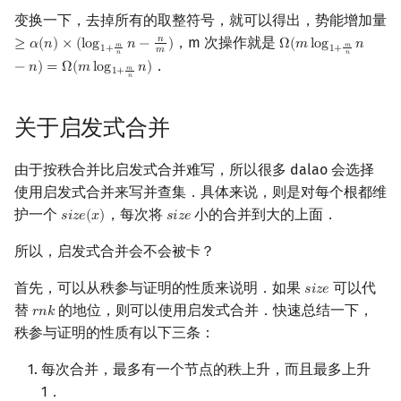
变换一下，去掉所有的取整符号，就可以得出，势能增加量
，m 次操作就是
𝑛
≥
𝛼
(
𝑛
)
×
(
l
o
g
𝑛
−
)
Ω
(
𝑚
l
o
g
𝑛
≥
α
(
n
)
×
(
log
1
+
m
n
n
−
n
m
)
Ω
(
m
log
1
+
m
n
n
−
n
)
=
𝑚
𝑚
1
+
1
+
𝑚
𝑛
𝑛
．
−
𝑛
)
=
Ω
(
𝑚
l
o
g
𝑛
)
𝑚
1
+
𝑛
关于启发式合并
由于按秩合并比启发式合并难写，所以很多 dalao 会选择
使用启发式合并来写并查集．具体来说，则是对每个根都维
护一个
，每次将
小的合并到大的上面．
𝑠
𝑖
𝑧
𝑒
(
𝑥
)
𝑠
𝑖
𝑧
𝑒
s
i
z
e
(
x
)
s
i
z
e
所以，启发式合并会不会被卡？
首先，可以从秩参与证明的性质来说明．如果
可以代
𝑠
𝑖
𝑧
𝑒
s
i
z
e
替
的地位，则可以使用启发式合并．快速总结一下，
𝑟
𝑛
𝑘
r
n
k
秩参与证明的性质有以下三条：
每次合并，最多有一个节点的秩上升，而且最多上升
1．