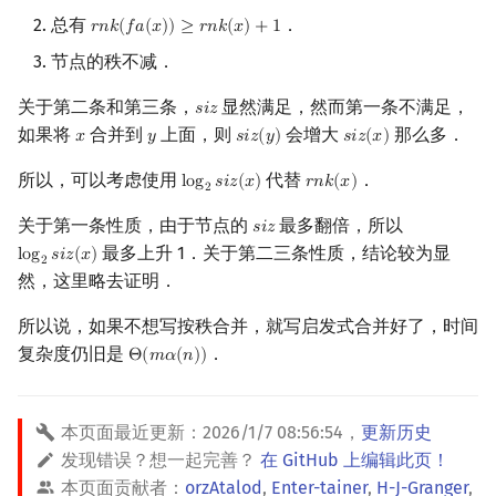
总有
．
𝑟
𝑛
𝑘
(
𝑓
𝑎
(
𝑥
)
)
≥
𝑟
𝑛
𝑘
(
𝑥
)
+
1
r
n
k
(
f
a
(
x
)
)
≥
r
n
k
(
x
)
+
1
节点的秩不减．
关于第二条和第三条，
显然满足，然而第一条不满足，
𝑠
𝑖
𝑧
s
i
z
如果将
合并到
上面，则
会增大
那么多．
𝑥
𝑦
𝑠
𝑖
𝑧
(
𝑦
)
𝑠
𝑖
𝑧
(
𝑥
)
x
y
s
i
z
(
y
)
s
i
z
(
x
)
所以，可以考虑使用
代替
．
l
o
g
𝑠
𝑖
𝑧
(
𝑥
)
𝑟
𝑛
𝑘
(
𝑥
)
log
2
s
i
z
(
x
)
r
n
k
(
x
)
2
关于第一条性质，由于节点的
最多翻倍，所以
𝑠
𝑖
𝑧
s
i
z
最多上升 1．关于第二三条性质，结论较为显
l
o
g
𝑠
𝑖
𝑧
(
𝑥
)
log
2
s
i
z
(
x
)
2
然，这里略去证明．
所以说，如果不想写按秩合并，就写启发式合并好了，时间
复杂度仍旧是
．
Θ
(
𝑚
𝛼
(
𝑛
)
)
Θ
(
m
α
(
n
)
)
本页面最近更新：
2026/1/7 08:56:54
，
更新历史
发现错误？想一起完善？
在 GitHub 上编辑此页！
本页面贡献者：
orzAtalod
,
Enter-tainer
,
H-J-Granger
,