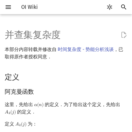
OI Wiki
键
入
并查集复杂度
Getting Started
比赛相关简介
工具软件简介
语言基础简介
算法基础简介
搜索部分简介
动态规划部分简介
字符串部分简介
数学部分简介
定义
堆简介
分块思想
线段树基础
二叉搜索树 & 平衡树
可持久化数据结构简介
线段树套线段树
Link Cut Tree
图论部分简介
计算几何部分简介
杂项简介
RMQ
OI 赛事与赛制
题型概述
读入、输出优化
Vim
评测工具简介
Testlib 简介
Hello, World!
C++ 标准库简介
类
复杂度简介
排序简介
DP 优化简介
后缀数组简介
数字系统简介
数论基础
多项式与生成函数简介
排列组合
线性代数简介
线性规划基础
基本概念
基本概念
博弈论简介
插值
树基础
最短路
最小生成树
强连通分量
网络流简介
图匹配
离线算法简介
随机函数
以
本部分内容转载并修改自
时间复杂度 - 势能分析浅谈
，已
开
关于本项目
赛事
代码编辑工具
C++ 基础
复杂度
DFS（搜索）
动态规划基础
字符串基础
布尔代数
二叉堆
块状数组
线段树合并 & 分裂
Treap
可持久化线段树
平衡树套线段树
全局平衡二叉树
图论相关概念
二维计算几何基础
离散化
并查集应用
阿克曼函数
ICPC/CCPC 赛事与赛制
交互题
分段打表
Emacs
Arbiter
通用
C++ 语法基础
STL 容器
命名空间
均摊复杂度
选择排序
单调队列/单调栈优化
最优原地后缀排序算法
进位制
模算术简介
代数基本定理
抽屉原理
向量
单纯形法
群论
条件概率与独立性
公平组合游戏
数值积分
树的直径
差分约束
最小树形图
双连通分量
最大流
二分图最大匹配
CDQ 分治
随机化技巧
取得原作者授权同意．
始
如何参与
题型
评测工具
C++ 标准库
枚举
BFS（搜索）
记忆化搜索
标准库
数字系统
配对堆
块状链表
李超线段树
Splay 树
可持久化块状数组
线段树套平衡树
Euler Tour Tree
图的存储
三维计算几何基础
双指针
括号序列
基础定义
常见错误
VS Code
Cena
Generator
变量
STL 算法
值类别
冒泡排序
斜率优化
平衡三进制
素数
快速傅里叶变换
容斥原理
内积和外积
环论
随机变量
零和游戏
高斯消元
树的中心
k 短路
最小直径生成树
割点和桥
最小割
二分图最大权匹配
整体二分
爬山算法
搜
定义
OI Wiki 不是什么
学习路线
命令行
C++ 进阶
模拟
双向搜索
背包 DP
字符串匹配
位操作
证明
左偏树
树分块
猫树
WBLT
可持久化平衡树
树状数组套权值线段树
Top Tree
DFS（图论）
距离
离线算法
线段树与离线询问
常见技巧
Atom
CCR Plus
Validator
运算
bitset
重载运算符
插入排序
四边形不等式优化
格雷码
最大公约数
快速数论变换
斐波那契数列
矩阵
域论
随机变量的数字特征
非公平组合游戏
牛顿迭代法
树的重心
同余最短路
圆方树
费用流
一般图最大匹配
莫队算法
模拟退火
索
阿克曼函数
格式手册
学习资源
命令行编译与调试
C++ 与其他常用语言的区别
递归 & 分治
启发式搜索
区间 DP
字符串哈希
二进制集合操作
Sqrt Tree
区间最值操作 & 区间历史最
替罪羊树
可持久化字典树
分块套树状数组
BFS（图论）
Pick 定理
分数规划
union(x,y) 操作
Eclipse
Lemon
Interactor
流程控制语句
string
引用
计数排序
Slope Trick 优化
欧拉函数
快速沃尔什变换
错位排列
初等变换
Schreier–Sims 算法
概率不等式
最近公共祖先
点/边连通度
上下界网络流
一般图最大权匹配
这里，先给出
的定义．为了给出这个定义，先给出
值
𝛼
(
𝑛
)
α
(
n
)
的定义．
数学符号表
技巧
编译器
Pascal 转 C++ 急救
贪心
A*
DAG 上的 DP
字典树 (Trie)
高精度计算
笛卡尔树
可持久化可并堆
树上问题
三角剖分
随机化
find(a) 操作
Notepad++
Checker
高级数据类型
pair
常量
基数排序
WQS 二分
筛法
Chirp Z 变换
卡特兰数
行列式
树链剖分
Stoer–Wagner 算法
稳定匹配
𝐴
(
𝑗
)
A
k
(
j
)
𝑘
Kinetic Tournament Tree
定义
为：
𝐴
(
𝑗
)
A
k
(
j
)
F.A.Q.
出题
WSL (Windows 10)
Python 速成
排序
迭代加深搜索
树形 DP
前缀函数与 KMP 算法
快速幂
为何并查集会被卡
Size Balanced Tree
有向无环图
凸包
悬线法
Kate
函数
新版 C++ 特性
快速排序
状态设计优化
分解质因数
多项式牛顿迭代
斯特林数
线性空间
树上启发式合并
𝑘