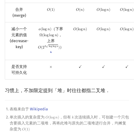
回文树
概率论
欧拉图
Kahan 求和
二次剩余
合并
𝑂
(
1
)
𝑂
(
𝑛
)
𝑂
(
l
o
g
𝑛
)
𝑂
(
l
o
g
𝑛
)
O
(
1
)
O
(
n
)
O
(
log
n
)
O
(
log
n
)
(merge)
序列自动机
博弈论
哈密顿图
珂朵莉树/颜色段均摊
阶 & 原根
减小一个
（下界
𝑜
(
l
o
g
𝑛
)
𝑂
(
l
o
g
𝑛
)
𝑂
(
l
o
g
𝑛
)
𝑂
(
l
o
g
𝑛
)
o
(
log
n
)
O
(
log
n
)
O
(
log
n
)
O
(
log
n
)
元素的值
，
Ω
(
l
o
g
l
o
g
𝑛
)
最小表示法
数值算法
二分图
空间优化简介
Ω
(
log
log
n
)
离散对数
(decrease-
上界
key)
√
）
2
l
o
g
l
o
g
𝑛
𝑂
(
2
)
O
(
2
2
log
log
n
)
Lyndon 分解
序理论
平面图
高次剩余 & 单位根
4
Main–Lorentz 算法
杨氏矩阵
弦图
数论分块
是否支持
×
✓
✓
✓
×
✓
✓
✓
可持久化
拟阵
图的着色
狄利克雷卷积
习惯上，不加限定提到「堆」时往往都指二叉堆．
Berlekamp–Massey 算法
网络流
莫比乌斯反演
图的匹配
杜教筛
表格来自于
Wikipedia
单次插入的复杂度为
，但有
次连续插入时，可创建一个只包
𝑂
(
l
o
g
𝑛
)
𝑘
O
(
log
n
)
k
含要插入元素的二项堆，再将此堆与原先的二项堆进行合并，均摊复
Prüfer 序列
Powerful Number 筛
杂度为
𝑂
(
1
)
O
(
1
)