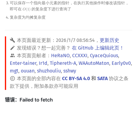
可以保存一个指向最小元素的指针，在执行其他操作时修改该指针，
矩阵树定理
Min_25 筛
即可在
的复杂度下进行查询了
𝑂
(
1
)
O
(
1
)
复杂度为均摊复杂度
LGV 引理
洲阁筛
最大团搜索算法
类欧几里德算法
本页面最近更新：
2026/1/7 08:56:54
，
更新历史
发现错误？想一起完善？
在 GitHub 上编辑此页！
支配树
Meissel–Lehmer 算法
本页面贡献者：
HeRaNO
,
CCXXXI
,
CyaceQuious
,
Enter-tainer
,
Ir1d
,
Tiphereth-A
,
WAAutoMaton
,
Early0v0
,
图上随机游走
连分数
mgt
,
ouuan
,
shuzhouliu
,
sshwy
本页面的全部内容在
CC BY-SA 4.0
和
SATA
协议之条
Stern–Brocot 树与 Farey
款下提供，附加条款亦可能应用
二次域
Pell 方程