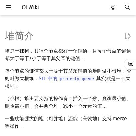
OI Wiki
键
入
堆简介
Getting Started
比赛相关简介
工具软件简介
语言基础简介
算法基础简介
搜索部分简介
动态规划部分简介
字符串部分简介
数学部分简介
并查集
堆的分类
分块思想
线段树基础
二叉搜索树 & 平衡树
可持久化数据结构简介
线段树套线段树
Link Cut Tree
图论部分简介
计算几何部分简介
杂项简介
RMQ
OI 赛事与赛制
题型概述
读入、输出优化
Vim
评测工具简介
Testlib 简介
Hello, World!
C++ 标准库简介
类
复杂度简介
排序简介
DP 优化简介
后缀数组简介
数字系统简介
数论基础
多项式与生成函数简介
排列组合
线性代数简介
线性规划基础
基本概念
基本概念
博弈论简介
插值
树基础
最短路
最小生成树
强连通分量
网络流简介
图匹配
离线算法简介
随机函数
以
堆是一棵树，其每个节点都有一个键值，且每个节点的键值
开
关于本项目
赛事
代码编辑工具
C++ 基础
复杂度
DFS（搜索）
动态规划基础
字符串基础
布尔代数
并查集复杂度
块状数组
线段树合并 & 分裂
Treap
可持久化线段树
平衡树套线段树
全局平衡二叉树
图论相关概念
二维计算几何基础
离散化
并查集应用
ICPC/CCPC 赛事与赛制
交互题
分段打表
Emacs
Arbiter
通用
C++ 语法基础
STL 容器
命名空间
均摊复杂度
选择排序
单调队列/单调栈优化
最优原地后缀排序算法
进位制
模算术简介
代数基本定理
抽屉原理
向量
单纯形法
群论
条件概率与独立性
公平组合游戏
数值积分
树的直径
差分约束
最小树形图
双连通分量
最大流
二分图最大匹配
CDQ 分治
随机化技巧
都大于等于/小于等于其父亲的键值．
始
如何参与
题型
评测工具
C++ 标准库
枚举
BFS（搜索）
记忆化搜索
标准库
数字系统
块状链表
李超线段树
Splay 树
可持久化块状数组
线段树套平衡树
Euler Tour Tree
图的存储
三维计算几何基础
双指针
括号序列
每个节点的键值都大于等于其父亲键值的堆叫做小根堆，否
常见错误
VS Code
Cena
Generator
变量
STL 算法
值类别
冒泡排序
斜率优化
平衡三进制
素数
快速傅里叶变换
容斥原理
内积和外积
环论
随机变量
零和游戏
高斯消元
树的中心
k 短路
最小直径生成树
割点和桥
最小割
二分图最大权匹配
整体二分
爬山算法
搜
则叫做大根堆．
STL 中的
其实就是一个大
priority_queue
OI Wiki 不是什么
学习路线
命令行
C++ 进阶
模拟
双向搜索
背包 DP
字符串匹配
位操作
树分块
猫树
WBLT
可持久化平衡树
树状数组套权值线段树
Top Tree
DFS（图论）
距离
离线算法
线段树与离线询问
常见技巧
Atom
CCR Plus
Validator
运算
bitset
重载运算符
插入排序
四边形不等式优化
格雷码
最大公约数
快速数论变换
斐波那契数列
矩阵
域论
随机变量的数字特征
非公平组合游戏
牛顿迭代法
树的重心
同余最短路
圆方树
费用流
一般图最大匹配
莫队算法
模拟退火
索
根堆．
（小根）堆主要支持的操作有：插入一个数、查询最小值、
格式手册
学习资源
命令行编译与调试
C++ 与其他常用语言的区别
递归 & 分治
启发式搜索
区间 DP
字符串哈希
二进制集合操作
Sqrt Tree
区间最值操作 & 区间历史最
替罪羊树
可持久化字典树
分块套树状数组
BFS（图论）
Pick 定理
分数规划
Eclipse
Lemon
Interactor
流程控制语句
string
引用
计数排序
Slope Trick 优化
欧拉函数
快速沃尔什变换
错位排列
初等变换
Schreier–Sims 算法
概率不等式
最近公共祖先
点/边连通度
上下界网络流
一般图最大权匹配
删除最小值、合并两个堆、减小一个元素的值．
值
数学符号表
技巧
编译器
Pascal 转 C++ 急救
贪心
A*
DAG 上的 DP
字典树 (Trie)
高精度计算
笛卡尔树
可持久化可并堆
树上问题
三角剖分
随机化
Notepad++
Checker
高级数据类型
pair
常量
基数排序
WQS 二分
筛法
Chirp Z 变换
卡特兰数
行列式
树链剖分
Stoer–Wagner 算法
稳定匹配
一些功能强大的堆（可并堆）还能（高效地）支持 merge
Kinetic Tournament Tree
等操作．
F.A.Q.
出题
WSL (Windows 10)
Python 速成
排序
迭代加深搜索
树形 DP
前缀函数与 KMP 算法
快速幂
Size Balanced Tree
有向无环图
凸包
悬线法
Kate
函数
新版 C++ 特性
快速排序
状态设计优化
分解质因数
多项式牛顿迭代
斯特林数
线性空间
树上启发式合并