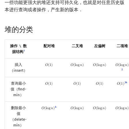
一些功能更强大的堆还支持可持久化，也就是对任意历史版
镜像站列表
Special Judge
Java 速成
前缀和 & 差分
IDA*
状压 DP
Boyer–Moore 算法
置换和排列
AVL 树
拓扑排序
扫描线
有限状态自动机
Dev-C++
文件操作
Lambda 表达式
归并排序
裴蜀定理 & 一次不定方程
多项式多点求值|快速插值
贝尔数
线性基
虚树
本进行查询或者操作，产生新的版本．
致谢
Testlib
Java 进阶
二分
回溯法
数位 DP
Z 函数（扩展 KMP）
弧度制与坐标系
红黑树
最短路问题
旋转卡壳
计算理论基础
CLion
pb_ds
堆排序
费马小定理 & 欧拉定理
多项式初等函数
伯努利数
线性映射
树分治
堆的分类
Polygon
倍增
Dancing Links
插头 DP
AC 自动机
复数
左偏红黑树
生成树问题
半平面交
字节顺序
Geany
编译优化
桶排序
模逆元
常系数齐次线性递推
Entringer Number
特征多项式
动态树分治
操作
数
配对堆
二叉堆
左偏树
二项堆
\
OJ 工具
构造
Alpha–Beta 剪枝
计数 DP
后缀数组 (SA)
数论
AA 树
斯坦纳树
平面最近点对
约瑟夫问题
Xcode
希尔排序
线性同余方程
多项式平移|连续点值平移
Eulerian Number
对角化
AHU 算法
1
据结构
LaTeX 入门
优化
动态 DP
后缀自动机 (SAM)
多项式与生成函数
拆点
随机增量法
表达式求值
插入
GUIDE
锦标赛排序
中国剩余定理
符号化方法
分拆数
Jordan标准型
树哈希
𝑂
(
1
)
𝑂
(
l
o
g
𝑛
)
𝑂
(
l
o
g
𝑛
)
𝑂
(
l
o
g
𝑛
)
O
(
1
)
O
(
log
n
)
O
(
log
n
)
O
(
log
n
)
2
（insert）
Git
概率 DP
后缀平衡树
组合数学
连通性相关
反演变换
在一台机器上规划任务
Sublime Text
Tim 排序
升幂引理
Lagrange 反演
范德蒙德卷积
树上随机游走
3
4
查询最小
𝑂
(
1
)
𝑂
(
1
)
𝑂
(
1
)
𝑂
(
1
)
O
(
1
)
O
(
1
)
O
(
1
)
O
(
1
)
值（find-
DP 套 DP
广义后缀自动机
线性代数
环计数问题
计算几何杂项
主元素问题
CP Editor
排序相关 STL
阶乘取模
形式幂级数复合|复合逆
Pólya 计数
min）
DP 优化
后缀树
线性规划
最小环
Garsia–Wachs 算法
Code::Blocks
排序应用
卢卡斯定理
普通生成函数
图论计数
4
删除最小
𝑂
(
l
o
g
𝑛
)
𝑂
(
l
o
g
𝑛
)
𝑂
(
l
o
g
𝑛
)
𝑂
(
l
o
g
𝑛
)
O
(
log
n
)
O
(
log
n
)
O
(
log
n
)
O
(
log
n
)
值
（delete-
其它 DP 方法
Manacher
抽象代数
2-SAT
15-puzzle
同余方程
指数生成函数
min）