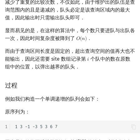
减少了重复的比较次数，不仅如此，由于维护出的队伍是查
矩阵树定理
Min_25 筛
询范围内的且是递减的，队头必定是该查询区域内的最大
值，因此输出时只需输出队头即可．
LGV 引理
洲阁筛
显而易见的是，在这样的算法中，每个数只要进队与出队各
最大团搜索算法
类欧几里德算法
一次，因此时间复杂度被降到了
．
𝑂
(
𝑛
)
O
(
n
)
而由于查询区间长度是固定的，超出查询空间的值再大也不
支配树
Meissel–Lehmer 算法
能输出，因此还需要 site 数组记录第
个队中的数在原数
𝑖
i
图上随机游走
连分数
组中的位置，以弹出越界的队头．
Stern–Brocot 树与 Farey
过程
二次域
例如我们构造一个单调递增的队列会如下：
原序列为：
Pell 方程
1