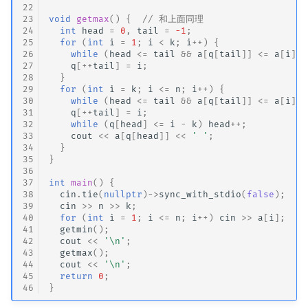
22
23
void
getmax
()
{
// 和上面同理
24
int
head
=
0
,
tail
=
-1
;
25
for
(
int
i
=
1
;
i
<
k
;
i
++
)
{
26
while
(
head
<=
tail
&&
a
[
q
[
tail
]]
<=
a
[
i
])
27
q
[
++
tail
]
=
i
;
28
}
29
for
(
int
i
=
k
;
i
<=
n
;
i
++
)
{
30
while
(
head
<=
tail
&&
a
[
q
[
tail
]]
<=
a
[
i
])
31
q
[
++
tail
]
=
i
;
32
while
(
q
[
head
]
<=
i
-
k
)
head
++
;
33
cout
<<
a
[
q
[
head
]]
<<
' '
;
34
}
35
}
36
37
int
main
()
{
38
cin
.
tie
(
nullptr
)
->
sync_with_stdio
(
false
);
39
cin
>>
n
>>
k
;
40
for
(
int
i
=
1
;
i
<=
n
;
i
++
)
cin
>>
a
[
i
];
41
getmin
();
42
cout
<<
'\n'
;
43
getmax
();
44
cout
<<
'\n'
;
45
return
0
;
46
}