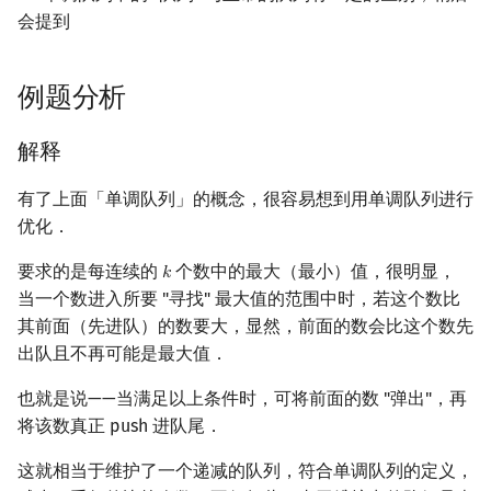
会提到
回文树
概率论
欧拉图
Kahan 求和
二次剩余
序列自动机
博弈论
哈密顿图
珂朵莉树/颜色段均摊
阶 & 原根
例题分析
最小表示法
数值算法
二分图
空间优化简介
离散对数
解释
Lyndon 分解
序理论
平面图
高次剩余 & 单位根
有了上面「单调队列」的概念，很容易想到用单调队列进行
优化．
Main–Lorentz 算法
杨氏矩阵
弦图
数论分块
要求的是每连续的
个数中的最大（最小）值，很明显，
𝑘
k
拟阵
图的着色
狄利克雷卷积
当一个数进入所要 "寻找" 最大值的范围中时，若这个数比
其前面（先进队）的数要大，显然，前面的数会比这个数先
Berlekamp–Massey 算法
网络流
莫比乌斯反演
出队且不再可能是最大值．
也就是说——当满足以上条件时，可将前面的数 "弹出"，再
图的匹配
杜教筛
将该数真正 push 进队尾．
Prüfer 序列
Powerful Number 筛
这就相当于维护了一个递减的队列，符合单调队列的定义，