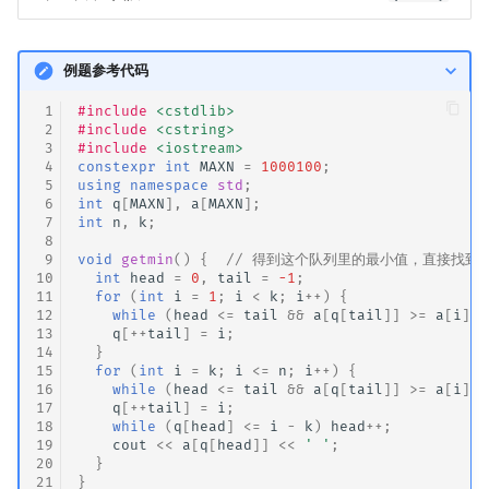
例题参考代码
 1
#include
<cstdlib>
 2
#include
<cstring>
 3
#include
<iostream>
 4
constexpr
int
MAXN
=
1000100
;
 5
using
namespace
std
;
 6
int
q
[
MAXN
],
a
[
MAXN
];
 7
int
n
,
k
;
 8
 9
void
getmin
()
{
// 得到这个队列里的最小值，直接找到
10
int
head
=
0
,
tail
=
-1
;
11
for
(
int
i
=
1
;
i
<
k
;
i
++
)
{
12
while
(
head
<=
tail
&&
a
[
q
[
tail
]]
>=
a
[
i
])
13
q
[
++
tail
]
=
i
;
14
}
15
for
(
int
i
=
k
;
i
<=
n
;
i
++
)
{
16
while
(
head
<=
tail
&&
a
[
q
[
tail
]]
>=
a
[
i
])
17
q
[
++
tail
]
=
i
;
18
while
(
q
[
head
]
<=
i
-
k
)
head
++
;
19
cout
<<
a
[
q
[
head
]]
<<
' '
;
20
}
21
}