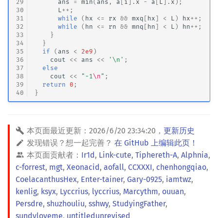
29
ans
=
min
(
ans
,
a
[
i
].
x
-
a
[
L
].
x
);
30
L
++
;
31
while
(
hx
<=
rx
&&
mxq
[
hx
]
<
L
)
hx
++
;
32
while
(
hn
<=
rn
&&
mnq
[
hn
]
<
L
)
hn
++
;
33
}
34
}
35
if
(
ans
<
2e9
)
36
cout
<<
ans
<<
'\n'
;
37
else
38
cout
<<
"-1
\n
"
;
39
return
0
;
40
}
本页面最近更新：
2026/6/20 23:34:20
，
更新历史
发现错误？想一起完善？
在 GitHub 上编辑此页！
本页面贡献者：
Ir1d
,
Link-cute
,
Tiphereth-A
,
Alphnia
,
c-forrest
,
mgt
,
Xeonacid
,
aofall
,
CCXXXI
,
chenhongqiao
,
CoelacanthusHex
,
Enter-tainer
,
Gary-0925
,
iamtwz
,
kenlig
,
ksyx
,
Lyccrius
,
lyccrius
,
Marcythm
,
ouuan
,
Persdre
,
shuzhouliu
,
sshwy
,
StudyingFather
,
sundyloveme
,
untitledunrevised