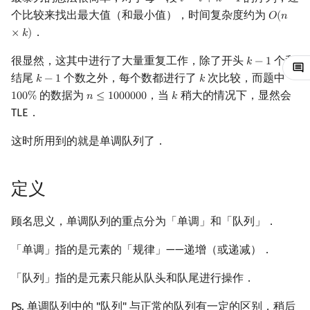
𝑖
∼
𝑖
+
𝑘
−
1
i
∼
i
+
k
−
1
个比较来找出最大值（和最小值），时间复杂度约为
𝑂
(
𝑛
O
(
n
×
k
)
镜像站列表
Special Judge
Java 速成
前缀和 & 差分
IDA*
状压 DP
Boyer–Moore 算法
置换和排列
AVL 树
拓扑排序
扫描线
有限状态自动机
Dev-C++
文件操作
Lambda 表达式
归并排序
裴蜀定理 & 一次不定方程
多项式多点求值|快速插值
贝尔数
线性基
虚树
．
×
𝑘
)
致谢
Testlib
Java 进阶
二分
回溯法
数位 DP
Z 函数（扩展 KMP）
弧度制与坐标系
红黑树
最短路问题
旋转卡壳
计算理论基础
CLion
pb_ds
堆排序
费马小定理 & 欧拉定理
多项式初等函数
伯努利数
线性映射
树分治
很显然，这其中进行了大量重复工作，除了开头
个和
𝑘
−
1
k
−
1
结尾
个数之外，每个数都进行了
次比较，而题中
𝑘
−
1
𝑘
k
−
1
k
Polygon
倍增
Dancing Links
插头 DP
AC 自动机
复数
左偏红黑树
生成树问题
半平面交
字节顺序
Geany
编译优化
桶排序
模逆元
常系数齐次线性递推
Entringer Number
特征多项式
动态树分治
的数据为
，当
稍大的情况下，显然会
1
0
0
%
𝑛
≤
1
0
0
0
0
0
0
𝑘
100
%
n
≤
1000000
k
TLE．
OJ 工具
构造
Alpha–Beta 剪枝
计数 DP
后缀数组 (SA)
数论
AA 树
斯坦纳树
平面最近点对
约瑟夫问题
Xcode
希尔排序
线性同余方程
多项式平移|连续点值平移
Eulerian Number
对角化
AHU 算法
这时所用到的就是单调队列了．
LaTeX 入门
优化
动态 DP
后缀自动机 (SAM)
多项式与生成函数
拆点
随机增量法
表达式求值
GUIDE
锦标赛排序
中国剩余定理
符号化方法
分拆数
Jordan标准型
树哈希
定义
Git
概率 DP
后缀平衡树
组合数学
连通性相关
反演变换
在一台机器上规划任务
Sublime Text
Tim 排序
升幂引理
Lagrange 反演
范德蒙德卷积
树上随机游走
顾名思义，单调队列的重点分为「单调」和「队列」．
DP 套 DP
广义后缀自动机
线性代数
环计数问题
计算几何杂项
主元素问题
CP Editor
排序相关 STL
阶乘取模
形式幂级数复合|复合逆
Pólya 计数
「单调」指的是元素的「规律」——递增（或递减）．
DP 优化
后缀树
线性规划
最小环
Garsia–Wachs 算法
Code::Blocks
排序应用
卢卡斯定理
普通生成函数
图论计数
「队列」指的是元素只能从队头和队尾进行操作．
其它 DP 方法
Manacher
抽象代数
2-SAT
15-puzzle
同余方程
指数生成函数
Ps. 单调队列中的 "队列" 与正常的队列有一定的区别，稍后