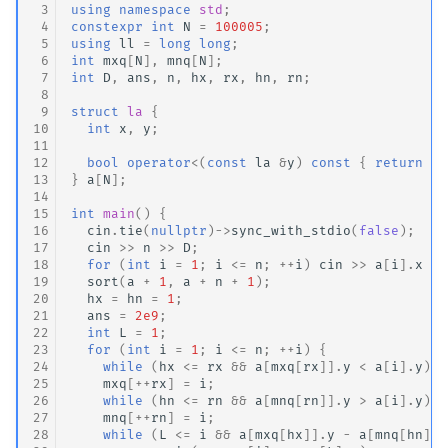
 3
using
namespace
std
;
 4
constexpr
int
N
=
100005
;
 5
using
ll
=
long
long
;
 6
int
mxq
[
N
],
mnq
[
N
];
 7
int
D
,
ans
,
n
,
hx
,
rx
,
hn
,
rn
;
 8
 9
struct
la
{
10
int
x
,
y
;
11
12
bool
operator
<
(
const
la
&
y
)
const
{
return
x
13
}
a
[
N
];
14
15
int
main
()
{
16
cin
.
tie
(
nullptr
)
->
sync_with_stdio
(
false
);
17
cin
>>
n
>>
D
;
18
for
(
int
i
=
1
;
i
<=
n
;
++
i
)
cin
>>
a
[
i
].
x
>>
19
sort
(
a
+
1
,
a
+
n
+
1
);
20
hx
=
hn
=
1
;
21
ans
=
2e9
;
22
int
L
=
1
;
23
for
(
int
i
=
1
;
i
<=
n
;
++
i
)
{
24
while
(
hx
<=
rx
&&
a
[
mxq
[
rx
]].
y
<
a
[
i
].
y
)
r
25
mxq
[
++
rx
]
=
i
;
26
while
(
hn
<=
rn
&&
a
[
mnq
[
rn
]].
y
>
a
[
i
].
y
)
r
27
mnq
[
++
rn
]
=
i
;
28
while
(
L
<=
i
&&
a
[
mxq
[
hx
]].
y
-
a
[
mnq
[
hn
]].