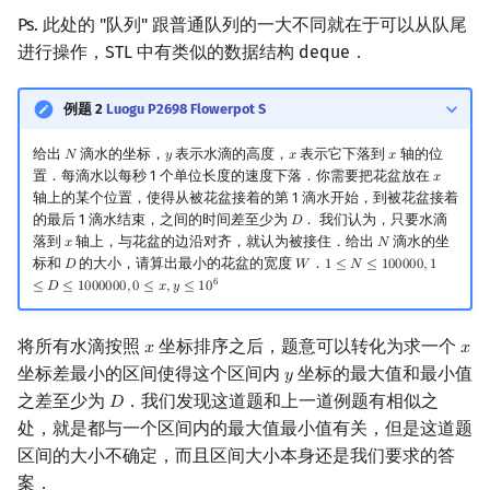
Ps. 此处的 "队列" 跟普通队列的一大不同就在于可以从队尾
进行操作，STL 中有类似的数据结构 deque．
例题 2
Luogu P2698 Flowerpot S
给出
滴水的坐标，
表示水滴的高度，
表示它下落到
轴的位
𝑁
𝑦
𝑥
𝑥
N
y
x
x
置．每滴水以每秒 1 个单位长度的速度下落．你需要把花盆放在
𝑥
x
轴上的某个位置，使得从被花盆接着的第 1 滴水开始，到被花盆接着
的最后 1 滴水结束，之间的时间差至少为
． 我们认为，只要水滴
𝐷
D
落到
轴上，与花盆的边沿对齐，就认为被接住．给出
滴水的坐
𝑥
𝑁
x
N
标和
的大小，请算出最小的花盆的宽度
．
𝐷
𝑊
1
≤
𝑁
≤
1
0
0
0
0
0
,
1
D
W
1
≤
N
≤
100000
,
1
≤
D
≤
1000000
,
6
≤
𝐷
≤
1
0
0
0
0
0
0
,
0
≤
𝑥
,
𝑦
≤
1
0
将所有水滴按照
坐标排序之后，题意可以转化为求一个
𝑥
𝑥
x
x
坐标差最小的区间使得这个区间内
坐标的最大值和最小值
𝑦
y
之差至少为
．我们发现这道题和上一道例题有相似之
𝐷
D
处，就是都与一个区间内的最大值最小值有关，但是这道题
区间的大小不确定，而且区间大小本身还是我们要求的答
案．