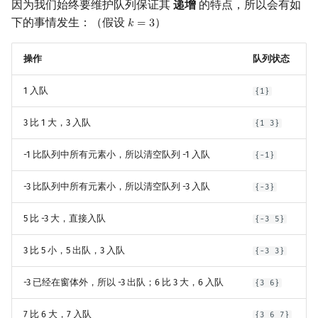
因为我们始终要维护队列保证其
递增
的特点，所以会有如
下的事情发生：（假设
）
𝑘
=
3
k
=
3
操作
队列状态
1 入队
{1}
3 比 1 大，3 入队
{1 3}
-1 比队列中所有元素小，所以清空队列 -1 入队
{-1}
-3 比队列中所有元素小，所以清空队列 -3 入队
{-3}
5 比 -3 大，直接入队
{-3 5}
3 比 5 小，5 出队，3 入队
{-3 3}
-3 已经在窗体外，所以 -3 出队；6 比 3 大，6 入队
{3 6}
7 比 6 大，7 入队
{3 6 7}