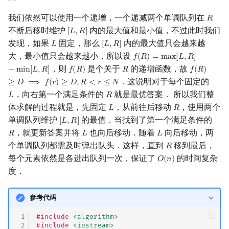
我们依然可以使用一个递增，一个递减两个单调队列在
𝑅
R
不断后移时维护
内的最大值和最小值，不过此时我们
[
𝐿
,
𝑅
]
[
L
,
R
]
发现，如果
固定，那么
内的最大值只会越来越
𝐿
[
𝐿
,
𝑅
]
L
[
L
,
R
]
大，最小值只会越来越小，所以设
𝑓
(
𝑅
)
=
m
a
x
[
𝐿
,
𝑅
]
f
(
R
)
=
max
[
L
,
R
]
−
min
[
L
,
R
]
，则
是个关于
的递增函数，故
−
m
i
n
[
𝐿
,
𝑅
]
𝑓
(
𝑅
)
𝑅
𝑓
(
𝑅
)
f
(
R
)
R
f
(
R
)
≥
D
⟹
f
(
．这说明对于每个固定的
≥
𝐷
⟹
𝑓
(
𝑟
)
≥
𝐷
,
𝑅
<
𝑟
≤
𝑁
，向右第一个满足条件的
就是最优答案． 所以我们整
𝐿
𝑅
L
R
体求解的过程就是，先固定
，从前往后移动
，使用两个
𝐿
𝑅
L
R
单调队列维护
的最值．当找到了第一个满足条件的
[
𝐿
,
𝑅
]
[
L
,
R
]
，就更新答案并将
也向后移动．随着
向后移动，两
𝑅
𝐿
𝐿
R
L
L
个单调队列都需及时弹出队头．这样，直到
移到最后，
𝑅
R
每个元素依然是各进出队列一次，保证了
的时间复杂
𝑂
(
𝑛
)
O
(
n
)
度．
参考代码
 1
#include
<algorithm>
 2
#include
<iostream>