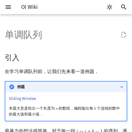
OI Wiki
键
入
单调队列
Getting Started
比赛相关简介
工具软件简介
语言基础简介
算法基础简介
搜索部分简介
动态规划部分简介
字符串部分简介
数学部分简介
并查集
堆简介
分块思想
引入
线段树基础
二叉搜索树 & 平衡树
可持久化数据结构简介
线段树套线段树
Link Cut Tree
图论部分简介
计算几何部分简介
杂项简介
RMQ
OI 赛事与赛制
题型概述
读入、输出优化
Vim
评测工具简介
Testlib 简介
Hello, World!
C++ 标准库简介
类
复杂度简介
排序简介
DP 优化简介
后缀数组简介
数字系统简介
数论基础
多项式与生成函数简介
排列组合
线性代数简介
线性规划基础
基本概念
基本概念
博弈论简介
插值
树基础
最短路
最小生成树
强连通分量
网络流简介
图匹配
离线算法简介
随机函数
以
开
关于本项目
赛事
代码编辑工具
C++ 基础
复杂度
DFS（搜索）
动态规划基础
字符串基础
布尔代数
并查集复杂度
二叉堆
块状数组
定义
线段树合并 & 分裂
Treap
可持久化线段树
平衡树套线段树
全局平衡二叉树
图论相关概念
二维计算几何基础
离散化
并查集应用
ICPC/CCPC 赛事与赛制
交互题
分段打表
Emacs
Arbiter
通用
C++ 语法基础
STL 容器
命名空间
均摊复杂度
选择排序
单调队列/单调栈优化
最优原地后缀排序算法
进位制
模算术简介
代数基本定理
抽屉原理
向量
单纯形法
群论
条件概率与独立性
公平组合游戏
数值积分
树的直径
差分约束
最小树形图
双连通分量
最大流
二分图最大匹配
CDQ 分治
随机化技巧
引入
始
如何参与
题型
评测工具
C++ 标准库
枚举
BFS（搜索）
记忆化搜索
标准库
数字系统
配对堆
块状链表
例题分析
李超线段树
Splay 树
可持久化块状数组
线段树套平衡树
Euler Tour Tree
图的存储
三维计算几何基础
双指针
括号序列
常见错误
VS Code
Cena
Generator
变量
STL 算法
值类别
冒泡排序
斜率优化
平衡三进制
素数
快速傅里叶变换
容斥原理
内积和外积
环论
随机变量
零和游戏
高斯消元
树的中心
k 短路
最小直径生成树
割点和桥
最小割
二分图最大权匹配
整体二分
爬山算法
在学习单调队列前，让我们先来看一道例题．
搜
OI Wiki 不是什么
学习路线
命令行
C++ 进阶
模拟
双向搜索
背包 DP
字符串匹配
位操作
左偏树
树分块
猫树
WBLT
可持久化平衡树
树状数组套权值线段树
Top Tree
DFS（图论）
距离
离线算法
线段树与离线询问
解释
常见技巧
Atom
CCR Plus
Validator
运算
bitset
重载运算符
插入排序
四边形不等式优化
格雷码
最大公约数
快速数论变换
斐波那契数列
矩阵
域论
随机变量的数字特征
非公平组合游戏
牛顿迭代法
树的重心
同余最短路
圆方树
费用流
一般图最大匹配
莫队算法
模拟退火
索
例题
格式手册
学习资源
命令行编译与调试
C++ 与其他常用语言的区别
递归 & 分治
启发式搜索
区间 DP
字符串哈希
二进制集合操作
Sqrt Tree
区间最值操作 & 区间历史最
替罪羊树
可持久化字典树
分块套树状数组
BFS（图论）
Pick 定理
分数规划
过程
Eclipse
Lemon
Interactor
流程控制语句
string
引用
计数排序
Slope Trick 优化
欧拉函数
快速沃尔什变换
错位排列
初等变换
Schreier–Sims 算法
概率不等式
最近公共祖先
点/边连通度
上下界网络流
一般图最大权匹配
Sliding Window
值
本题大意是给出一个长度为
的数组，编程输出每
个连续的数中
𝑛
𝑘
n
k
数学符号表
技巧
编译器
Pascal 转 C++ 急救
贪心
A*
DAG 上的 DP
字典树 (Trie)
高精度计算
笛卡尔树
可持久化可并堆
树上问题
三角剖分
随机化
Notepad++
Checker
高级数据类型
pair
常量
基数排序
WQS 二分
筛法
Chirp Z 变换
卡特兰数
行列式
树链剖分
Stoer–Wagner 算法
稳定匹配
的最大值和最小值．
Kinetic Tournament Tree
F.A.Q.
出题
WSL (Windows 10)
Python 速成
排序
迭代加深搜索
树形 DP
前缀函数与 KMP 算法
快速幂
Size Balanced Tree
有向无环图
凸包
悬线法
Kate
函数
新版 C++ 特性
快速排序
状态设计优化
分解质因数
多项式牛顿迭代
斯特林数
线性空间
树上启发式合并
最暴力的想法很简单，对于每一段
的序列，逐