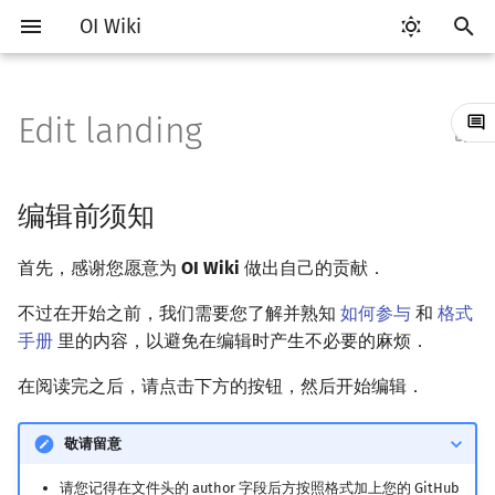
OI Wiki
键
入
Edit landing
Getting Started
比赛相关简介
工具软件简介
语言基础简介
算法基础简介
搜索部分简介
动态规划部分简介
字符串部分简介
数学部分简介
数据结构部分简介
图论部分简介
计算几何部分简介
杂项简介
RMQ
OI 赛事与赛制
题型概述
读入、输出优化
Vim
评测工具简介
Testlib 简介
Hello, World!
C++ 标准库简介
类
复杂度简介
排序简介
DP 优化简介
后缀数组简介
数字系统简介
数论基础
多项式与生成函数简介
排列组合
线性代数简介
线性规划基础
基本概念
基本概念
博弈论简介
插值
并查集
堆简介
分块思想
线段树基础
二叉搜索树 & 平衡树
可持久化数据结构简介
线段树套线段树
Link Cut Tree
树基础
最短路
最小生成树
强连通分量
网络流简介
图匹配
离线算法简介
随机函数
以
开
关于本项目
赛事
代码编辑工具
C++ 基础
复杂度
DFS（搜索）
动态规划基础
字符串基础
布尔代数
栈
图论相关概念
二维计算几何基础
离散化
并查集应用
ICPC/CCPC 赛事与赛制
交互题
分段打表
Emacs
Arbiter
通用
C++ 语法基础
STL 容器
命名空间
均摊复杂度
选择排序
单调队列/单调栈优化
最优原地后缀排序算法
进位制
模算术简介
代数基本定理
抽屉原理
向量
单纯形法
群论
条件概率与独立性
公平组合游戏
数值积分
并查集复杂度
二叉堆
块状数组
线段树合并 & 分裂
Treap
可持久化线段树
平衡树套线段树
全局平衡二叉树
树的直径
差分约束
最小树形图
双连通分量
最大流
二分图最大匹配
CDQ 分治
随机化技巧
编辑前须知
始
如何参与
题型
评测工具
C++ 标准库
枚举
BFS（搜索）
记忆化搜索
标准库
数字系统
队列
图的存储
三维计算几何基础
双指针
括号序列
常见错误
VS Code
Cena
Generator
变量
STL 算法
值类别
冒泡排序
斜率优化
平衡三进制
素数
快速傅里叶变换
容斥原理
内积和外积
环论
随机变量
零和游戏
高斯消元
配对堆
块状链表
李超线段树
Splay 树
可持久化块状数组
线段树套平衡树
Euler Tour Tree
树的中心
k 短路
最小直径生成树
割点和桥
最小割
二分图最大权匹配
整体二分
爬山算法
首先，感谢您愿意为
OI Wiki
做出自己的贡献．
搜
OI Wiki 不是什么
学习路线
命令行
C++ 进阶
模拟
双向搜索
背包 DP
字符串匹配
位操作
链表
DFS（图论）
距离
离线算法
线段树与离线询问
常见技巧
Atom
CCR Plus
Validator
运算
bitset
重载运算符
插入排序
四边形不等式优化
格雷码
最大公约数
快速数论变换
斐波那契数列
矩阵
域论
随机变量的数字特征
非公平组合游戏
牛顿迭代法
左偏树
树分块
猫树
WBLT
可持久化平衡树
树状数组套权值线段树
Top Tree
树的重心
同余最短路
圆方树
费用流
一般图最大匹配
莫队算法
模拟退火
索
不过在开始之前，我们需要您了解并熟知
如何参与
和
格式
手册
里的内容，以避免在编辑时产生不必要的麻烦．
格式手册
学习资源
命令行编译与调试
C++ 与其他常用语言的区别
递归 & 分治
启发式搜索
区间 DP
字符串哈希
二进制集合操作
哈希表
BFS（图论）
Pick 定理
分数规划
Eclipse
Lemon
Interactor
流程控制语句
string
引用
计数排序
Slope Trick 优化
欧拉函数
快速沃尔什变换
错位排列
初等变换
Schreier–Sims 算法
概率不等式
Sqrt Tree
区间最值操作 & 区间历史
替罪羊树
可持久化字典树
分块套树状数组
最近公共祖先
点/边连通度
上下界网络流
一般图最大权匹配
在阅读完之后，请点击下方的按钮，然后开始编辑．
值
数学符号表
技巧
编译器
Pascal 转 C++ 急救
贪心
A*
DAG 上的 DP
字典树 (Trie)
高精度计算
并查集
树上问题
三角剖分
随机化
Notepad++
Checker
高级数据类型
pair
常量
基数排序
WQS 二分
筛法
Chirp Z 变换
卡特兰数
行列式
笛卡尔树
可持久化可并堆
树链剖分
Stoer–Wagner 算法
稳定匹配
敬请留意
Kinetic Tournament Tree
F.A.Q.
出题
WSL (Windows 10)
Python 速成
排序
迭代加深搜索
树形 DP
前缀函数与 KMP 算法
快速幂
堆
有向无环图
凸包
悬线法
Kate
函数
新版 C++ 特性
快速排序
状态设计优化
分解质因数
多项式牛顿迭代
斯特林数
线性空间
Size Balanced Tree
树上启发式合并
请您记得在文件头的 author 字段后方按照格式加上您的 GitHub