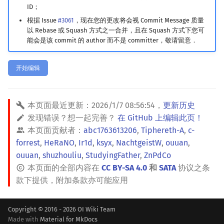
ID；
镜像站列表
Special Judge
Java 速成
前缀和 & 差分
IDA*
状压 DP
Boyer–Moore 算法
置换和排列
块状数据结构
拓扑排序
扫描线
有限状态自动机
Dev-C++
文件操作
Lambda 表达式
归并排序
裴蜀定理 & 一次不定方程
多项式多点求值|快速插值
贝尔数
线性基
AVL 树
虚树
根据 Issue
#3061
，现在您的更改将会视 Commit Message 质量
以 Rebase 或 Squash 方式之一合并，且在 Squash 方式下您可
致谢
Testlib
Java 进阶
二分
回溯法
数位 DP
Z 函数（扩展 KMP）
弧度制与坐标系
单调栈
最短路问题
旋转卡壳
计算理论基础
CLion
pb_ds
堆排序
费马小定理 & 欧拉定理
多项式初等函数
伯努利数
线性映射
红黑树
树分治
能会是该 commit 的 author 而不是 committer，敬请留意．
Polygon
倍增
Dancing Links
插头 DP
AC 自动机
复数
单调队列
生成树问题
半平面交
字节顺序
Geany
编译优化
桶排序
模逆元
常系数齐次线性递推
Entringer Number
特征多项式
左偏红黑树
动态树分治
开始编辑
OJ 工具
构造
Alpha–Beta 剪枝
计数 DP
后缀数组 (SA)
数论
ST 表
斯坦纳树
平面最近点对
约瑟夫问题
Xcode
希尔排序
线性同余方程
多项式平移|连续点值平移
Eulerian Number
对角化
AA 树
AHU 算法
本页面最近更新：
2026/1/7 08:56:54
，
更新历史
LaTeX 入门
优化
动态 DP
后缀自动机 (SAM)
多项式与生成函数
树状数组
拆点
随机增量法
表达式求值
GUIDE
锦标赛排序
中国剩余定理
符号化方法
分拆数
Jordan标准型
树哈希
发现错误？想一起完善？
在 GitHub 上编辑此页！
本页面贡献者：
abc1763613206
,
Tiphereth-A
,
c-
Git
概率 DP
后缀平衡树
组合数学
线段树
连通性相关
反演变换
在一台机器上规划任务
Sublime Text
Tim 排序
升幂引理
Lagrange 反演
范德蒙德卷积
树上随机游走
forrest
,
HeRaNO
,
Ir1d
,
ksyx
,
NachtgeistW
,
ouuan
,
ouuan
,
shuzhouliu
,
StudyingFather
,
ZnPdCo
DP 套 DP
广义后缀自动机
线性代数
划分树
环计数问题
计算几何杂项
主元素问题
CP Editor
排序相关 STL
阶乘取模
形式幂级数复合|复合逆
Pólya 计数
本页面的全部内容在
CC BY-SA 4.0
和
SATA
协议之条
款下提供，附加条款亦可能应用
DP 优化
后缀树
线性规划
二叉搜索树 & 平衡树
最小环
Garsia–Wachs 算法
Code::Blocks
排序应用
卢卡斯定理
普通生成函数
图论计数
Copyright © 2016 - 2026 OI Wiki Team
其它 DP 方法
Manacher
抽象代数
跳表
2-SAT
15-puzzle
同余方程
指数生成函数
Made with
Material for MkDocs