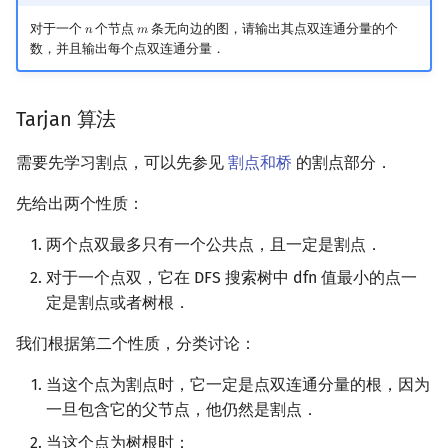
对于一个
个节点
条无向边的图，请输出其点双连通分量的个
𝑛
𝑚
n
m
数，并且输出每个点双连通分量．
Tarjan 算法
需要先学习割点，可以先参见
割点和桥
的割点部分．
先给出两个性质：
两个点双最多只有一个公共点，且一定是割点．
对于一个点双，它在 DFS 搜索树中 dfn 值最小的点一
定是割点或者树根．
我们根据第二个性质，分类讨论：
当这个点为割点时，它一定是点双连通分量的根，因为
一旦包含它的父节点，他仍然是割点．
当这个点为树根时：