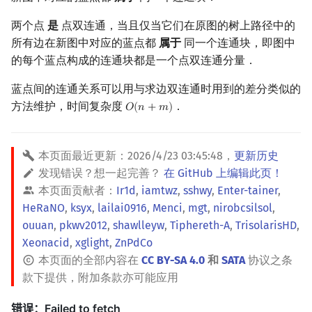
两个点
是
点双连通，当且仅当它们在原图的树上路径中的
所有边在新图中对应的蓝点都
属于
同一个连通块，即图中
的每个蓝点构成的连通块都是一个点双连通分量．
蓝点间的连通关系可以用与求边双连通时用到的差分类似的
方法维护，时间复杂度
．
𝑂
(
𝑛
+
𝑚
)
O
(
n
+
m
)
本页面最近更新：
2026/4/23 03:45:48
，
更新历史
发现错误？想一起完善？
在 GitHub 上编辑此页！
本页面贡献者：
Ir1d
,
iamtwz
,
sshwy
,
Enter-tainer
,
HeRaNO
,
ksyx
,
lailai0916
,
Menci
,
mgt
,
nirobcsilsol
,
ouuan
,
pkwv2012
,
shawlleyw
,
Tiphereth-A
,
TrisolarisHD
,
Xeonacid
,
xglight
,
ZnPdCo
本页面的全部内容在
CC BY-SA 4.0
和
SATA
协议之条
款下提供，附加条款亦可能应用