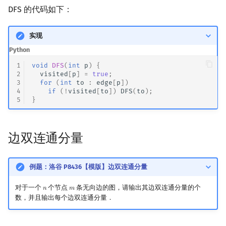
Min_25 筛
DFS 的代码如下：
洲阁筛
实现
Python
类欧几里德算法
1
void
DFS
(
int
p
)
{
2
visited
[
p
]
=
true
;
Meissel–Lehmer 算法
3
for
(
int
to
:
edge
[
p
])
4
if
(
!
visited
[
to
])
DFS
(
to
);
5
}
连分数
Stern–Brocot 树与 Farey
边双连通分量
二次域
例题：洛谷 P8436【模版】边双连通分量
Pell 方程
对于一个
个节点
条无向边的图，请输出其边双连通分量的个
𝑛
𝑚
n
m
数，并且输出每个边双连通分量．