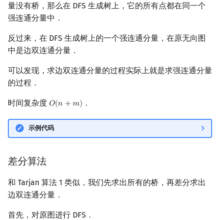
量没有桥，那么在 DFS 生成树上，它的所有点都在同一个
强连通分量中．
反过来，在 DFS 生成树上的一个强连通分量，在原无向图
中是边双连通分量．
可以发现，求边双连通分量的过程实际上就是求强连通分量
的过程．
时间复杂度
．
𝑂
(
𝑛
+
𝑚
)
O
(
n
+
m
)
示例代码
差分算法
和 Tarjan 算法 1 类似，我们先求出所有的桥，再差分求出
边双连通分量．
首先，对原图进行 DFS．