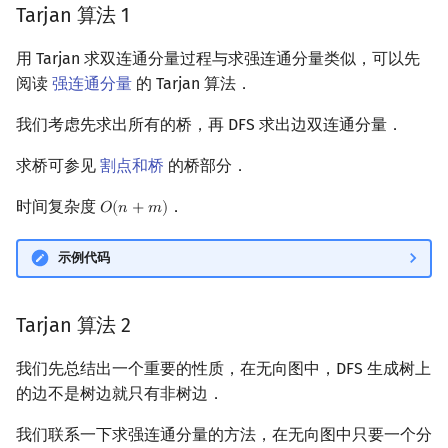
Tarjan 算法 1
用 Tarjan 求双连通分量过程与求强连通分量类似，可以先
阅读
强连通分量
的 Tarjan 算法．
我们考虑先求出所有的桥，再 DFS 求出边双连通分量．
求桥可参见
割点和桥
的桥部分．
时间复杂度
．
𝑂
(
𝑛
+
𝑚
)
O
(
n
+
m
)
示例代码
Tarjan 算法 2
我们先总结出一个重要的性质，在无向图中，DFS 生成树上
的边不是树边就只有非树边．
我们联系一下求强连通分量的方法，在无向图中只要一个分