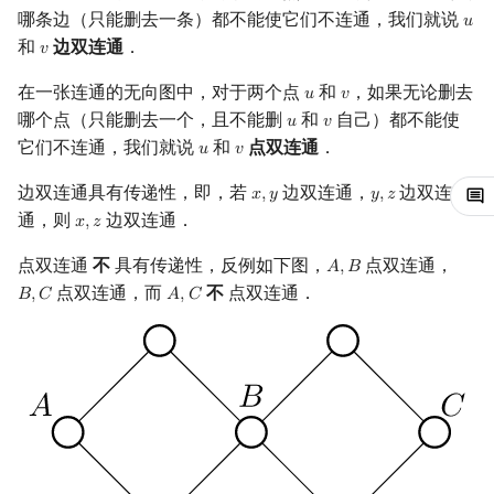
哪条边（只能删去一条）都不能使它们不连通，我们就说
𝑢
u
镜像站列表
Special Judge
Java 速成
前缀和 & 差分
IDA*
状压 DP
Boyer–Moore 算法
置换和排列
块状数据结构
虚树
点双连通分量
扫描线
有限状态自动机
Dev-C++
文件操作
Lambda 表达式
归并排序
裴蜀定理 & 一次不定方程
多项式多点求值|快速插值
贝尔数
线性基
AVL 树
和
边双连通
．
𝑣
v
致谢
Testlib
Java 进阶
二分
回溯法
数位 DP
Z 函数（扩展 KMP）
弧度制与坐标系
单调栈
树分治
旋转卡壳
计算理论基础
Tarjan 算法
CLion
pb_ds
堆排序
费马小定理 & 欧拉定理
多项式初等函数
伯努利数
线性映射
红黑树
在一张连通的无向图中，对于两个点
和
，如果无论删去
𝑢
𝑣
u
v
哪个点（只能删去一个，且不能删
和
自己）都不能使
𝑢
𝑣
u
v
Polygon
倍增
Dancing Links
插头 DP
AC 自动机
复数
单调队列
动态树分治
半平面交
字节顺序
差分算法
Geany
编译优化
桶排序
模逆元
常系数齐次线性递推
Entringer Number
特征多项式
左偏红黑树
它们不连通，我们就说
和
点双连通
．
𝑢
𝑣
u
v
边双连通具有传递性，即，若
边双连通，
边双连
OJ 工具
构造
Alpha–Beta 剪枝
计数 DP
后缀数组 (SA)
数论
ST 表
AHU 算法
平面最近点对
约瑟夫问题
𝑥
,
𝑦
Xcode
希尔排序
线性同余方程
多项式平移|连续点值平移
Eulerian Number
对角化
AA 树
𝑦
,
𝑧
x
,
y
y
,
z
通，则
边双连通．
𝑥
,
𝑧
x
,
z
LaTeX 入门
优化
动态 DP
后缀自动机 (SAM)
多项式与生成函数
树状数组
树哈希
随机增量法
表达式求值
GUIDE
锦标赛排序
中国剩余定理
符号化方法
分拆数
Jordan标准型
点双连通
不
具有传递性，反例如下图，
点双连通，
𝐴
,
𝐵
A
,
B
点双连通，而
不
点双连通．
𝐵
,
𝐶
𝐴
,
𝐶
B
,
C
A
,
C
Git
概率 DP
后缀平衡树
组合数学
线段树
树上随机游走
反演变换
在一台机器上规划任务
Sublime Text
Tim 排序
升幂引理
Lagrange 反演
范德蒙德卷积
DP 套 DP
广义后缀自动机
线性代数
划分树
计算几何杂项
主元素问题
CP Editor
排序相关 STL
阶乘取模
形式幂级数复合|复合逆
Pólya 计数
DP 优化
后缀树
线性规划
二叉搜索树 & 平衡树
Garsia–Wachs 算法
Code::Blocks
排序应用
卢卡斯定理
普通生成函数
图论计数
其它 DP 方法
Manacher
抽象代数
跳表
15-puzzle
同余方程
指数生成函数