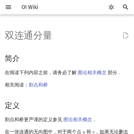
OI Wiki
正
在
双连通分量
Getting Started
比赛相关简介
工具软件简介
语言基础简介
算法基础简介
搜索部分简介
动态规划部分简介
字符串部分简介
数学部分简介
数据结构部分简介
树基础
最短路
最小生成树
简介
网络流简介
图匹配
计算几何部分简介
杂项简介
RMQ
OI 赛事与赛制
题型概述
读入、输出优化
Vim
评测工具简介
Testlib 简介
Hello, World!
C++ 标准库简介
类
复杂度简介
排序简介
DP 优化简介
后缀数组简介
数字系统简介
数论基础
多项式与生成函数简介
排列组合
线性代数简介
线性规划基础
基本概念
基本概念
博弈论简介
插值
并查集
堆简介
分块思想
线段树基础
二叉搜索树 & 平衡树
可持久化数据结构简介
线段树套线段树
Link Cut Tree
离线算法简介
随机函数
初
始
关于本项目
赛事
代码编辑工具
C++ 基础
复杂度
DFS（搜索）
动态规划基础
字符串基础
布尔代数
栈
树的直径
差分约束
最小树形图
定义
最大流
二分图最大匹配
二维计算几何基础
离散化
并查集应用
ICPC/CCPC 赛事与赛制
交互题
分段打表
Emacs
Arbiter
通用
C++ 语法基础
STL 容器
命名空间
均摊复杂度
选择排序
单调队列/单调栈优化
最优原地后缀排序算法
进位制
模算术简介
代数基本定理
抽屉原理
向量
单纯形法
群论
条件概率与独立性
公平组合游戏
数值积分
并查集复杂度
二叉堆
块状数组
线段树合并 & 分裂
Treap
可持久化线段树
平衡树套线段树
全局平衡二叉树
CDQ 分治
随机化技巧
简介
化
如何参与
题型
评测工具
C++ 标准库
枚举
BFS（搜索）
记忆化搜索
标准库
数字系统
队列
树的中心
k 短路
最小直径生成树
DFS 生成树
最小割
二分图最大权匹配
三维计算几何基础
双指针
括号序列
常见错误
VS Code
Cena
Generator
变量
STL 算法
值类别
冒泡排序
斜率优化
平衡三进制
素数
快速傅里叶变换
容斥原理
内积和外积
环论
随机变量
零和游戏
高斯消元
配对堆
块状链表
李超线段树
Splay 树
可持久化块状数组
线段树套平衡树
Euler Tour Tree
整体二分
爬山算法
在阅读下列内容之前，请务必了解
图论相关概念
部分．
搜
OI Wiki 不是什么
学习路线
命令行
C++ 进阶
模拟
双向搜索
背包 DP
字符串匹配
位操作
链表
树的重心
同余最短路
边双连通分量
费用流
一般图最大匹配
距离
离线算法
线段树与离线询问
常见技巧
Atom
CCR Plus
Validator
运算
bitset
重载运算符
插入排序
四边形不等式优化
格雷码
最大公约数
快速数论变换
斐波那契数列
矩阵
域论
随机变量的数字特征
非公平组合游戏
牛顿迭代法
左偏树
树分块
猫树
WBLT
可持久化平衡树
树状数组套权值线段树
Top Tree
莫队算法
模拟退火
索
相关阅读：
割点和桥
引
格式手册
学习资源
命令行编译与调试
C++ 与其他常用语言的区别
递归 & 分治
启发式搜索
区间 DP
字符串哈希
二进制集合操作
哈希表
最近公共祖先
上下界网络流
一般图最大权匹配
Pick 定理
分数规划
Tarjan 算法 1
Eclipse
Lemon
Interactor
流程控制语句
string
引用
计数排序
Slope Trick 优化
欧拉函数
快速沃尔什变换
错位排列
初等变换
Schreier–Sims 算法
概率不等式
Sqrt Tree
区间最值操作 & 区间历史
替罪羊树
可持久化字典树
分块套树状数组
定义
擎
值
数学符号表
技巧
编译器
Pascal 转 C++ 急救
贪心
A*
DAG 上的 DP
字典树 (Trie)
高精度计算
并查集
树链剖分
Stoer–Wagner 算法
稳定匹配
三角剖分
随机化
Tarjan 算法 2
Notepad++
Checker
高级数据类型
pair
常量
基数排序
WQS 二分
筛法
Chirp Z 变换
卡特兰数
行列式
笛卡尔树
可持久化可并堆
割点和桥更严谨的定义参见
图论相关概念
．
Kinetic Tournament Tree
F.A.Q.
出题
WSL (Windows 10)
Python 速成
排序
迭代加深搜索
树形 DP
前缀函数与 KMP 算法
快速幂
堆
树上启发式合并
凸包
悬线法
差分算法
Kate
函数
新版 C++ 特性
快速排序
状态设计优化
分解质因数
多项式牛顿迭代
斯特林数
线性空间
Size Balanced Tree
在一张连通的无向图中，对于两个点
和
，如果无论删去
𝑢
𝑣
u
v