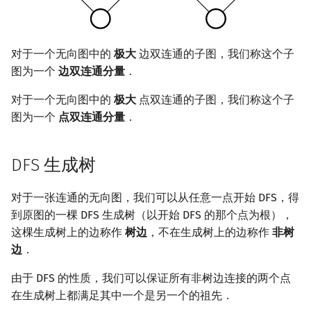
回文树
概率论
可持久化数据结构
Kahan 求和
二次剩余
序列自动机
博弈论
树套树
珂朵莉树/颜色段均摊
阶 & 原根
对于一个无向图中的
极大
边双连通的子图，我们称这个子
图为一个
边双连通分量
．
最小表示法
数值算法
K-D Tree
空间优化简介
离散对数
对于一个无向图中的
极大
点双连通的子图，我们称这个子
图为一个
点双连通分量
．
Lyndon 分解
序理论
动态树
高次剩余 & 单位根
Main–Lorentz 算法
杨氏矩阵
析合树
数论分块
DFS 生成树
拟阵
PQ 树
狄利克雷卷积
对于一张连通的无向图，我们可以从任意一点开始 DFS，得
到原图的一棵 DFS 生成树（以开始 DFS 的那个点为根），
Berlekamp–Massey 算法
手指树
莫比乌斯反演
这棵生成树上的边称作
树边
，不在生成树上的边称作
非树
边
．
霍夫曼树
杜教筛
由于 DFS 的性质，我们可以保证所有非树边连接的两个点
Powerful Number 筛
在生成树上都满足其中一个是另一个的祖先．