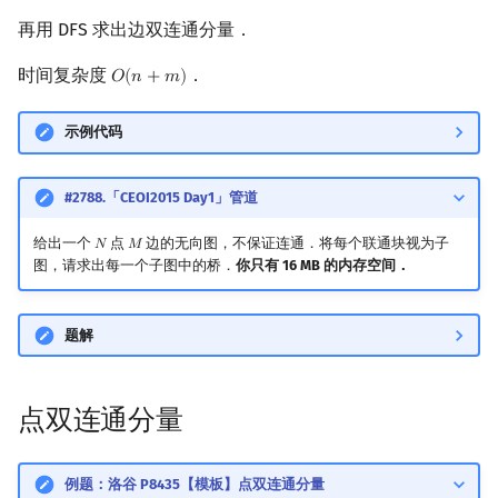
再用 DFS 求出边双连通分量．
时间复杂度
．
𝑂
(
𝑛
+
𝑚
)
O
(
n
+
m
)
示例代码
#2788.「CEOI2015 Day1」管道
给出一个
点
边的无向图，不保证连通．将每个联通块视为子
𝑁
𝑀
N
M
图，请求出每一个子图中的桥．
你只有 16 MB 的内存空间．
题解
点双连通分量
例题：洛谷 P8435【模板】点双连通分量