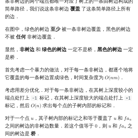
条非树边的两个端点都唯一对应了树上的一条由树边构成的
简单路径，我们说这条非树边
覆盖
了这条简单路径上所有
的边．
在图中，绿色的树边
至少
被一条非树边覆盖，黑色的树边
不被
任何
非树边覆盖．
显然，
非树边
和
绿色的树边
一定不是桥，
黑色的树边
一定
是桥．
首先考虑一个暴力的做法，对于每一条非树边，都逐个地将
它覆盖的每一条树边置成绿色，时间复杂度为
．
𝑂
(
𝑛
𝑚
)
O
(
n
m
)
考虑用差分优化．对于每一条非树边，在其树上深度较小的
端点处打上
标记，在其树上深度较大的端点处打上
-1
+1
标记，然后
求出每个点的子树内部的标记和．
𝑂
(
𝑛
)
O
(
n
)
对于一个点
，其子树内部的标记之和等于覆盖了
和
𝑢
𝑢
𝑓
𝑎
u
u
f
a
u
𝑢
之间的树边的非树边数量．若这个值等于
，则
和
之
0
𝑢
𝑓
𝑎
0
u
f
a
u
𝑢
间的树边是
桥
．