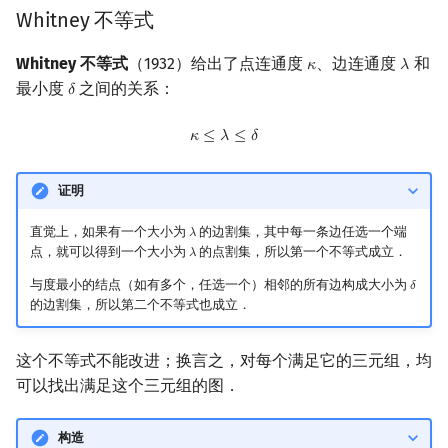
Whitney 不等式
镜像站列表
Special Judge
Java 速成
前缀和 & 差分
IDA*
状压 DP
Boyer–Moore 算法
置换和排列
块状数据结构
虚树
扫描线
有限状态自动机
点连通度
Dev-C++
文件操作
Lambda 表达式
归并排序
裴蜀定理 & 一次不定方程
多项式多点求值|快速插值
贝尔数
线性基
AVL 树
Whitney 不等式
（1932）给出了点连通度
、边连通度
和
𝜅
𝜆
κ
λ
致谢
Testlib
Java 进阶
二分
回溯法
数位 DP
Z 函数（扩展 KMP）
弧度制与坐标系
单调栈
树分治
延伸阅读
旋转卡壳
计算理论基础
CLion
pb_ds
堆排序
费马小定理 & 欧拉定理
多项式初等函数
伯努利数
线性映射
红黑树
最小度
之间的关系：
𝛿
δ
Polygon
倍增
Dancing Links
插头 DP
AC 自动机
复数
单调队列
动态树分治
半平面交
字节顺序
Geany
编译优化
桶排序
模逆元
常系数齐次线性递推
Entringer Number
特征多项式
左偏红黑树
κ
≤
λ
≤
δ
𝜅
≤
𝜆
≤
𝛿
OJ 工具
构造
Alpha–Beta 剪枝
计数 DP
后缀数组 (SA)
数论
ST 表
AHU 算法
平面最近点对
约瑟夫问题
Xcode
希尔排序
线性同余方程
多项式平移|连续点值平移
Eulerian Number
对角化
AA 树
证明
LaTeX 入门
优化
动态 DP
后缀自动机 (SAM)
多项式与生成函数
树状数组
树哈希
随机增量法
表达式求值
GUIDE
锦标赛排序
中国剩余定理
符号化方法
分拆数
Jordan标准型
直觉上，如果有一个大小为
的边割集，其中每一条边任选一个端
𝜆
λ
点，就可以得到一个大小为
的点割集，所以第一个不等式成立．
𝜆
λ
Git
概率 DP
后缀平衡树
组合数学
线段树
树上随机游走
反演变换
在一台机器上规划任务
Sublime Text
Tim 排序
升幂引理
Lagrange 反演
范德蒙德卷积
与度最小的结点（如有多个，任选一个）相邻的所有边构成大小为
𝛿
δ
的边割集，所以第二个不等式也成立．
DP 套 DP
广义后缀自动机
线性代数
划分树
计算几何杂项
主元素问题
CP Editor
排序相关 STL
阶乘取模
形式幂级数复合|复合逆
Pólya 计数
这个不等式不能改进；换言之，对每个满足它的三元组，均
DP 优化
后缀树
线性规划
二叉搜索树 & 平衡树
Garsia–Wachs 算法
Code::Blocks
排序应用
卢卡斯定理
普通生成函数
图论计数
可以找出满足这个三元组的图．
其它 DP 方法
Manacher
抽象代数
跳表
15-puzzle
同余方程
指数生成函数
构造