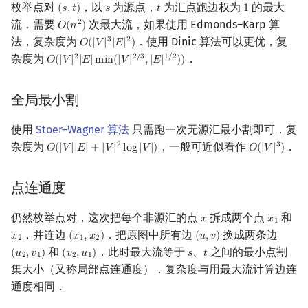
枚举点对
，以
为源点，
为汇点跑边权为
的最大
(
𝑠
,
𝑡
)
𝑠
𝑡
1
(
s
,
t
)
s
t
1
Min_25 筛
流．需要
次最大流，如果使用 Edmonds–Karp 算
2
𝑂
(
𝑛
)
O
(
n
2
)
法，复杂度为
．使用 Dinic 算法可以更优，复
3
2
𝑂
(
|
𝑉
|
|
𝐸
|
)
O
(
|
V
|
3
|
E
|
2
)
洲阁筛
杂度为
．
2
2
/
3
1
/
2
𝑂
(
|
𝑉
|
|
𝐸
|
m
i
n
(
|
𝑉
|
,
|
𝐸
|
)
)
O
(
|
V
|
2
|
E
|
min
(
|
V
|
2
/
3
,
|
E
|
1
/
2
)
)
类欧几里德算法
全局最小割
Meissel–Lehmer 算法
使用
Stoer–Wagner 算法
只需跑一次无源汇最小割即可．复
连分数
杂度为
，一般可近似看作
．
2
3
𝑂
(
|
𝑉
|
|
𝐸
|
+
|
𝑉
|
l
o
g
|
𝑉
|
)
𝑂
(
|
𝑉
|
)
O
(
|
V
|
|
E
|
+
|
V
|
2
log
|
V
|
)
O
(
|
V
|
3
)
Stern–Brocot 树与 Farey
点连通度
二次域
仍然枚举点对，这次把每个非源汇的点
拆成两个点
和
𝑥
𝑥
x
x
1
1
，并连边
．把原图中所有边
换成两条边
𝑥
(
𝑥
,
𝑥
)
(
𝑢
,
𝑣
)
x
2
(
x
1
,
x
2
)
(
u
,
v
)
2
1
2
Pell 方程
和
．此时最大流等于
、
之间的最小点割
(
𝑢
,
𝑣
)
(
𝑣
,
𝑢
)
𝑠
𝑡
(
u
2
,
v
1
)
(
v
2
,
u
1
)
s
t
2
1
2
1
集大小（又称局部点连通度）．复杂度与用最大流计算边连
通度相同．