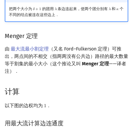
回文树
概率论
可持久化数据结构
Kahan 求和
二次剩余
把两个大小为
的团用
条边连起来，使两个团分别有
和
个
𝛿
+
1
𝜆
𝜆
𝜅
δ
+
1
λ
λ
κ
不同的结点被连在这些边上．
序列自动机
博弈论
树套树
珂朵莉树/颜色段均摊
阶 & 原根
Menger 定理
最小表示法
数值算法
K-D Tree
空间优化简介
离散对数
由
最大流最小割定理
（又名 Ford–Fulkerson 定理）可推
Lyndon 分解
序理论
动态树
高次剩余 & 单位根
出，两点间的不相交（指两两没有公共边）路径的最大数量
等于割集的最小大小（这个推论又叫
Menger 定理
——译者
Main–Lorentz 算法
杨氏矩阵
析合树
数论分块
注）．
拟阵
PQ 树
狄利克雷卷积
计算
Berlekamp–Massey 算法
手指树
莫比乌斯反演
以下图的边权均为
．
1
1
霍夫曼树
杜教筛
用最大流计算边连通度
Powerful Number 筛