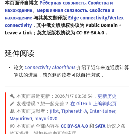
本页面译自博文
Рёберная связность. Свойства и
нахождение
、
Вершинная связность. Свойства и
нахождение
与其英文翻译版
Edge connectivity/Vertex
connectivity
．其中俄文版版权协议为 Public Domain +
Leave a Link；英文版版权协议为 CC-BY-SA 4.0．
延伸阅读
论文
Connectivity Algorithms
介绍了近年来连通度计算
算法的进展．感兴趣的读者可以自行浏览．
本页面最近更新：
2026/1/7 08:56:54
，
更新历史
发现错误？想一起完善？
在 GitHub 上编辑此页！
本页面贡献者：
jifbt
,
Tiphereth-A
,
Enter-tainer
,
Mayuri0v0
,
mayuri0v0
本页面的全部内容在
CC BY-SA 4.0
和
SATA
协议之条
款下提供，附加条款亦可能应用