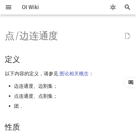
OI Wiki
键
入
点/边连通度
Getting Started
比赛相关简介
工具软件简介
语言基础简介
算法基础简介
搜索部分简介
动态规划部分简介
字符串部分简介
数学部分简介
数据结构部分简介
树基础
最短路
最小生成树
定义
网络流简介
图匹配
计算几何部分简介
杂项简介
RMQ
OI 赛事与赛制
题型概述
读入、输出优化
Vim
评测工具简介
Testlib 简介
Hello, World!
C++ 标准库简介
类
复杂度简介
排序简介
DP 优化简介
后缀数组简介
数字系统简介
数论基础
多项式与生成函数简介
排列组合
线性代数简介
线性规划基础
基本概念
基本概念
博弈论简介
插值
并查集
堆简介
分块思想
线段树基础
二叉搜索树 & 平衡树
可持久化数据结构简介
线段树套线段树
Link Cut Tree
离线算法简介
随机函数
以
开
关于本项目
赛事
代码编辑工具
C++ 基础
复杂度
DFS（搜索）
动态规划基础
字符串基础
布尔代数
栈
树的直径
差分约束
最小树形图
性质
最大流
二分图最大匹配
二维计算几何基础
离散化
并查集应用
ICPC/CCPC 赛事与赛制
交互题
分段打表
Emacs
Arbiter
通用
C++ 语法基础
STL 容器
命名空间
均摊复杂度
选择排序
单调队列/单调栈优化
最优原地后缀排序算法
进位制
模算术简介
代数基本定理
抽屉原理
向量
单纯形法
群论
条件概率与独立性
公平组合游戏
数值积分
并查集复杂度
二叉堆
块状数组
线段树合并 & 分裂
Treap
可持久化线段树
平衡树套线段树
全局平衡二叉树
CDQ 分治
随机化技巧
定义
始
如何参与
题型
评测工具
C++ 标准库
枚举
BFS（搜索）
记忆化搜索
标准库
数字系统
队列
树的中心
k 短路
最小直径生成树
最小割
二分图最大权匹配
三维计算几何基础
双指针
括号序列
Whitney 不等式
常见错误
VS Code
Cena
Generator
变量
STL 算法
值类别
冒泡排序
斜率优化
平衡三进制
素数
快速傅里叶变换
容斥原理
内积和外积
环论
随机变量
零和游戏
高斯消元
配对堆
块状链表
李超线段树
Splay 树
可持久化块状数组
线段树套平衡树
Euler Tour Tree
整体二分
爬山算法
以下内容的定义，请参见
图论相关概念
：
搜
OI Wiki 不是什么
学习路线
命令行
C++ 进阶
模拟
双向搜索
背包 DP
字符串匹配
位操作
链表
树的重心
同余最短路
费用流
一般图最大匹配
距离
离线算法
线段树与离线询问
Menger 定理
常见技巧
Atom
CCR Plus
Validator
运算
bitset
重载运算符
插入排序
四边形不等式优化
格雷码
最大公约数
快速数论变换
斐波那契数列
矩阵
域论
随机变量的数字特征
非公平组合游戏
牛顿迭代法
左偏树
树分块
猫树
WBLT
可持久化平衡树
树状数组套权值线段树
Top Tree
莫队算法
模拟退火
索
边连通度、边割集；
点连通度、点割集；
格式手册
学习资源
命令行编译与调试
C++ 与其他常用语言的区别
递归 & 分治
启发式搜索
区间 DP
字符串哈希
二进制集合操作
哈希表
最近公共祖先
计算
上下界网络流
一般图最大权匹配
Pick 定理
分数规划
Eclipse
Lemon
Interactor
流程控制语句
string
引用
计数排序
Slope Trick 优化
欧拉函数
快速沃尔什变换
错位排列
初等变换
Schreier–Sims 算法
概率不等式
Sqrt Tree
区间最值操作 & 区间历史
替罪羊树
可持久化字典树
分块套树状数组
团．
值
数学符号表
技巧
编译器
Pascal 转 C++ 急救
贪心
A*
DAG 上的 DP
字典树 (Trie)
高精度计算
并查集
树链剖分
Stoer–Wagner 算法
稳定匹配
三角剖分
随机化
用最大流计算边连通度
Notepad++
Checker
高级数据类型
pair
常量
基数排序
WQS 二分
筛法
Chirp Z 变换
卡特兰数
行列式
笛卡尔树
可持久化可并堆
Kinetic Tournament Tree
性质
F.A.Q.
出题
WSL (Windows 10)
Python 速成
排序
迭代加深搜索
树形 DP
前缀函数与 KMP 算法
快速幂
堆
树上启发式合并
凸包
悬线法
全局最小割
Kate
函数
新版 C++ 特性
快速排序
状态设计优化
分解质因数
多项式牛顿迭代
斯特林数
线性空间
Size Balanced Tree