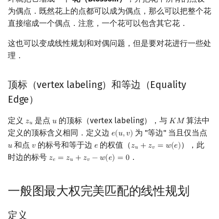
为偶点．既然花上的点都可以成为偶点，那么可以把整个花
处理花的问题
镜像站列表
Special Judge
Java 速成
前缀和 & 差分
IDA*
状压 DP
Boyer–Moore 算法
置换和排列
块状数据结构
虚树
扫描线
有限状态自动机
Dev-C++
文件操作
Lambda 表达式
归并排序
裴蜀定理 & 一次不定方程
多项式多点求值|快速插值
贝尔数
线性基
AVL 树
直接缩成一个偶点．注意，一个花可以包含其它花．
算法的四个步骤
致谢
Testlib
Java 进阶
二分
回溯法
数位 DP
Z 函数（扩展 KMP）
弧度制与坐标系
单调栈
树分治
旋转卡壳
计算理论基础
CLion
pb_ds
堆排序
费马小定理 & 欧拉定理
多项式初等函数
伯努利数
线性映射
红黑树
这也可以变成线性规划和对偶问题，但是要对花进行一些处
理．
找不到等边扩充
Polygon
倍增
Dancing Links
插头 DP
AC 自动机
复数
单调队列
动态树分治
半平面交
字节顺序
Geany
编译优化
桶排序
模逆元
常系数齐次线性递推
Entringer Number
特征多项式
左偏红黑树
顶标（vertex labeling）和等边（Equality
调整 VERTEX LABELING
OJ 工具
构造
Alpha–Beta 剪枝
计数 DP
后缀数组 (SA)
数论
ST 表
AHU 算法
平面最近点对
约瑟夫问题
Xcode
希尔排序
线性同余方程
多项式平移|连续点值平移
Eulerian Number
对角化
AA 树
Edge）
一般图最大权匹配
LaTeX 入门
优化
动态 DP
后缀自动机 (SAM)
多项式与生成函数
树状数组
树哈希
随机增量法
表达式求值
GUIDE
锦标赛排序
中国剩余定理
符号化方法
分拆数
Jordan标准型
定义
是点
的顶标（vertex labeling），与
算法中
𝑧
𝑢
𝐾
𝑀
z
u
u
K
M
𝑢
定义的顶标含义相同．定义边
为 "等边" 当且仅当点
参考代码
𝑒
(
𝑢
,
𝑣
)
Git
概率 DP
后缀平衡树
组合数学
线段树
树上随机游走
反演变换
在一台机器上规划任务
e
(
u
,
v
Sublime Text
Tim 排序
升幂引理
Lagrange 反演
范德蒙德卷积
)
和点
的标号和等于边
的权值（
），此
𝑢
𝑣
𝑒
𝑧
+
𝑧
=
𝑤
(
𝑒
)
u
v
e
z
u
+
z
v
=
w
(
e
)
𝑢
𝑣
时边的标号
．
复杂度分析
DP 套 DP
广义后缀自动机
线性代数
划分树
计算几何杂项
主元素问题
𝑧
=
𝑧
+
𝑧
−
𝑤
(
𝑒
)
=
0
CP Editor
排序相关 STL
阶乘取模
形式幂级数复合|复合逆
Pólya 计数
z
e
=
z
u
+
z
v
−
w
(
e
)
=
0
𝑒
𝑢
𝑣
习题
DP 优化
后缀树
线性规划
二叉搜索树 & 平衡树
Garsia–Wachs 算法
Code::Blocks
排序应用
卢卡斯定理
普通生成函数
图论计数
一般图最大权完美匹配的线性规划
参考资料
其它 DP 方法
Manacher
抽象代数
跳表
15-puzzle
同余方程
指数生成函数
定义