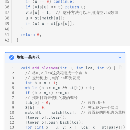
35
if
(
u
==
0
)
continue
;
36
if
(
vis
[
u
]
==
t
)
return
u
;
37
vis
[
u
]
=
t
;
// 这种方法可以不用清空vis数组
38
u
=
st
[
match
[
u
]];
39
if
(
u
)
u
=
st
[
pa
[
u
]];
40
}
41
return
0
;
42
}
增加一朵奇花
 1
void
add_blossom
(
int
u
,
int
lca
,
int
v
)
{
 2
// 将u,v,lca这朵花缩成一个点 b
 3
// 交错树上u,v的lca即为花托
 4
int
b
=
n
+
1
;
 5
while
(
b
<=
n_x
&&
st
[
b
])
++
b
;
 6
if
(
b
>
n_x
)
++
n_x
;
 7
// 找出目前未使用的花的编号
 8
lab
[
b
]
=
0
;
// 设置zB=0
 9
S
[
b
]
=
0
;
// 整朵花为一个偶点
10
match
[
b
]
=
match
[
lca
];
// 设置花的匹配边为花托
11
flower
[
b
].
clear
();
12
flower
[
b
].
push_back
(
lca
);
13
for
(
int
x
=
u
,
y
;
x
!=
lca
;
x
=
st
[
pa
[
y
]])
{