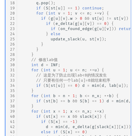
18
q
.
pop
();
19
if
(
S
[
st
[
u
]]
==
1
)
continue
;
20
for
(
int
v
=
1
;
v
<=
n
;
++
v
)
{
21
if
(
g
[
u
][
v
].
w
>
0
&&
st
[
u
]
!=
st
[
v
])
{
22
if
(
e_delta
(
g
[
u
][
v
])
==
0
)
{
23
if
(
on_found_edge
(
g
[
u
][
v
]))
return
24
}
else
25
update_slack
(
u
,
st
[
v
]);
26
}
27
}
28
}
29
// 修改lab值
30
int
d
=
INF
;
31
for
(
int
u
=
1
;
u
<=
n
;
++
u
)
{
32
// 这是为了防止出现lab<0的情况发生
33
// 只要有任何一个lab[u]=0就结束程序
34
if
(
S
[
st
[
u
]]
==
0
)
d
=
min
(
d
,
lab
[
u
]);
35
}
36
for
(
int
b
=
n
+
1
;
b
<=
n_x
;
++
b
)
{
37
if
(
st
[
b
]
==
b
&&
S
[
b
]
==
1
)
d
=
min
(
d
,
l
38
}
39
for
(
int
x
=
1
;
x
<=
n_x
;
++
x
)
40
if
(
st
[
x
]
==
x
&&
slack
[
x
])
{
41
if
(
S
[
x
]
==
-1
)
42
d
=
min
(
d
,
e_delta
(
g
[
slack
[
x
]][
x
]));
43
else
if
(
S
[
x
]
==
0
)