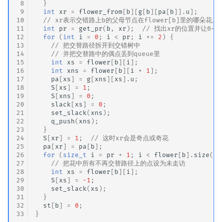
 8
}
 9
int
xr
=
flower_from
[
b
][
g
[
b
][
pa
[
b
]].
u
];
10
// xr表示交错路上b的父母节点在flower[b]里的哪朵花上
11
int
pr
=
get_pr
(
b
,
xr
);
// 找出xr的位置并让0~
12
for
(
int
i
=
0
;
i
<
pr
;
i
+=
2
)
{
13
// 把交替路径拆开到交错树中
14
// 并把交替路中的偶点丢到queue里
15
int
xs
=
flower
[
b
][
i
];
16
int
xns
=
flower
[
b
][
i
+
1
];
17
pa
[
xs
]
=
g
[
xns
][
xs
].
u
;
18
S
[
xs
]
=
1
;
19
S
[
xns
]
=
0
;
20
slack
[
xs
]
=
0
;
21
set_slack
(
xns
);
22
q_push
(
xns
);
23
}
24
S
[
xr
]
=
1
;
// 这时xr会是奇点或奇花
25
pa
[
xr
]
=
pa
[
b
];
26
for
(
size_t
i
=
pr
+
1
;
i
<
flower
[
b
].
size
();
27
// 把花中所有不再交替路径上的点设为未走访
28
int
xs
=
flower
[
b
][
i
];
29
S
[
xs
]
=
-1
;
30
set_slack
(
xs
);
31
}
32
st
[
b
]
=
0
;
33
}