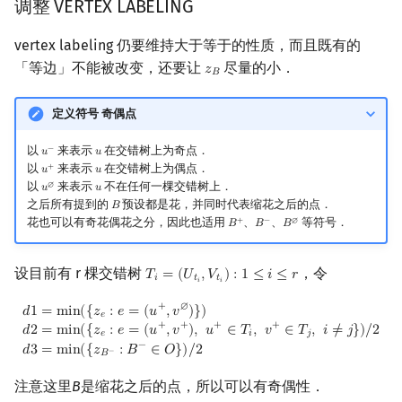
调整 VERTEX LABELING
vertex labeling 仍要维持大于等于的性质，而且既有的
「等边」不能被改变，还要让
尽量的小．
𝑧
z
B
𝐵
定义符号 奇偶点
以
来表示
在交错树上为奇点．
−
𝑢
𝑢
u
−
u
以
来表示
在交错树上为偶点．
+
𝑢
𝑢
u
+
u
以
来表示
不在任何一棵交错树上．
∅
𝑢
𝑢
u
∅
u
之后所有提到的
预设都是花，并同时代表缩花之后的点．
𝐵
B
花也可以有奇花偶花之分，因此也适用
、
、
等符号．
+
−
∅
𝐵
𝐵
𝐵
B
+
B
−
B
∅
设目前有 r 棵交错树
，令
𝑇
=
(
𝑈
,
𝑉
)
:
1
≤
𝑖
≤
𝑟
T
i
=
(
U
t
i
,
V
t
i
)
:
1
≤
i
≤
r
𝑖
𝑡
𝑡
𝑖
𝑖
+
∅
d
1
=
min
(
{
z
e
:
e
=
(
u
+
,
v
∅
)
}
)
d
2
=
min
(
{
z
e
:
e
=
(
u
+
,
v
+
)
,
u
+
∈
T
i
,
v
+
∈
T
j
,
i
≠
j
𝑑
1
=
m
i
n
(
{
𝑧
:
𝑒
=
(
𝑢
,
𝑣
)
}
)
𝑒
+
+
+
+
𝑑
2
=
m
i
n
(
{
𝑧
:
𝑒
=
(
𝑢
,
𝑣
)
,
𝑢
∈
𝑇
,
𝑣
∈
𝑇
,
𝑖
≠
𝑗
}
)
/
2
𝑒
𝑖
𝑗
−
𝑑
3
=
m
i
n
(
{
𝑧
:
𝐵
∈
𝑂
}
)
/
2
−
𝐵
注意这里
B
是缩花之后的点，所以可以有奇偶性．