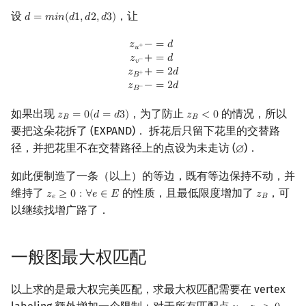
设
，让
𝑑
=
𝑚
𝑖
𝑛
(
𝑑
1
,
𝑑
2
,
𝑑
3
)
d
=
m
i
n
(
d
1
,
d
2
,
d
3
)
z
u
+
−
=
d
z
v
−
+
=
d
z
B
+
+
=
2
d
z
B
−
−
=
2
d
𝑧
−
=
𝑑
+
𝑢
𝑧
+
=
𝑑
−
𝑣
𝑧
+
=
2
𝑑
+
𝐵
𝑧
−
=
2
𝑑
−
𝐵
如果出现
，为了防止
的情况，所以
𝑧
=
0
(
𝑑
=
𝑑
3
)
𝑧
<
0
z
B
=
0
(
d
=
d
3
)
z
B
<
0
𝐵
𝐵
要把这朵花拆了 (EXPAND)． 拆花后只留下花里的交替路
径，并把花里不在交替路径上的点设为未走访 (
)．
∅
∅
如此便制造了一条（以上）的等边，既有等边保持不动，并
维持了
的性质，且最低限度增加了
，可
𝑧
≥
0
:
∀
𝑒
∈
𝐸
𝑧
z
e
≥
0
:
∀
e
∈
E
z
B
𝑒
𝐵
以继续找增广路了．
一般图最大权匹配
以上求的是最大权完美匹配，求最大权匹配需要在 vertex