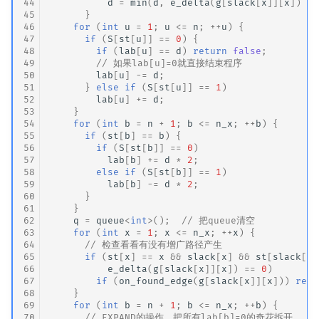
44
d
=
min
(
d
,
e_delta
(
g
[
slack
[
x
]][
x
])
/
45
}
46
for
(
int
u
=
1
;
u
<=
n
;
++
u
)
{
47
if
(
S
[
st
[
u
]]
==
0
)
{
48
if
(
lab
[
u
]
==
d
)
return
false
;
49
// 如果lab[u]=0就直接结束程序
50
lab
[
u
]
-=
d
;
51
}
else
if
(
S
[
st
[
u
]]
==
1
)
52
lab
[
u
]
+=
d
;
53
}
54
for
(
int
b
=
n
+
1
;
b
<=
n_x
;
++
b
)
{
55
if
(
st
[
b
]
==
b
)
{
56
if
(
S
[
st
[
b
]]
==
0
)
57
lab
[
b
]
+=
d
*
2
;
58
else
if
(
S
[
st
[
b
]]
==
1
)
59
lab
[
b
]
-=
d
*
2
;
60
}
61
}
62
q
=
queue
<
int
>
();
// 把queue清空
63
for
(
int
x
=
1
;
x
<=
n_x
;
++
x
)
{
64
// 检查看看有没有增广路径产生
65
if
(
st
[
x
]
==
x
&&
slack
[
x
]
&&
st
[
slack
[
x
]
66
e_delta
(
g
[
slack
[
x
]][
x
])
==
0
)
67
if
(
on_found_edge
(
g
[
slack
[
x
]][
x
]))
retu
68
}
69
for
(
int
b
=
n
+
1
;
b
<=
n_x
;
++
b
)
{
70
// EXPAND的操作，把所有lab[b]=0的奇花拆开