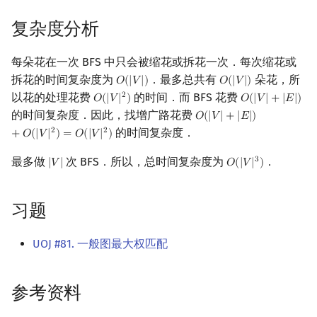
复杂度分析
每朵花在一次 BFS 中只会被缩花或拆花一次．每次缩花或
拆花的时间复杂度为
．最多总共有
朵花，所
𝑂
(
|
𝑉
|
)
𝑂
(
|
𝑉
|
)
O
(
|
V
|
)
O
(
|
V
|
)
以花的处理花费
的时间．而 BFS 花费
2
𝑂
(
|
𝑉
|
)
𝑂
(
|
𝑉
|
+
|
𝐸
|
)
O
(
|
V
|
2
)
O
(
|
V
|
+
|
E
|
)
的时间复杂度．因此，找增广路花费
𝑂
(
|
𝑉
|
+
|
𝐸
|
)
O
(
|
V
|
+
|
E
|
)
+
O
(
|
V
|
2
)
=
O
(
|
V
的时间复杂度．
2
2
+
𝑂
(
|
𝑉
|
)
=
𝑂
(
|
𝑉
|
)
最多做
次 BFS．所以，总时间复杂度为
．
3
|
𝑉
|
𝑂
(
|
𝑉
|
)
|
V
|
O
(
|
V
|
3
)
习题
UOJ #81. 一般图最大权匹配
参考资料