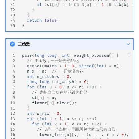
71
if
(
st
[
b
]
==
b
&&
S
[
b
]
==
1
&&
lab
[
b
]
==
72
}
73
}
74
return
false
;
75
}
主函数
 1
pair
<
long
long
,
int
>
weight_blossom
()
{
 2
// 主函数，一开始先初始化
 3
memset
(
match
+
1
,
0
,
sizeof
(
int
)
*
n
);
 4
n_x
=
n
;
// 一开始没有花
 5
int
n_matches
=
0
;
 6
long
long
tot_weight
=
0
;
 7
for
(
int
u
=
0
;
u
<=
n
;
++
u
)
{
 8
// 先把自己所在的花设为自己
 9
st
[
u
]
=
u
;
10
flower
[
u
].
clear
();
11
}
12
int
w_max
=
0
;
13
for
(
int
u
=
1
;
u
<=
n
;
++
u
)
14
for
(
int
v
=
1
;
v
<=
n
;
++
v
)
{
15
// u是一个点时，里面所包含的点只有自己
16
flower_from
[
u
][
v
]
=
(
u
==
v
?
u
:
0
);