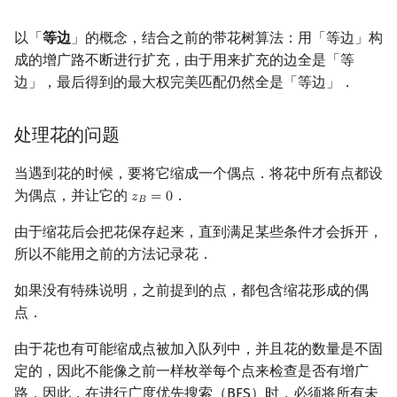
以「
等边
」的概念，结合之前的带花树算法：用「等边」构
成的增广路不断进行扩充，由于用来扩充的边全是「等
边」，最后得到的最大权完美匹配仍然全是「等边」．
处理花的问题
当遇到花的时候，要将它缩成一个偶点．将花中所有点都设
为偶点，并让它的
．
𝑧
=
0
z
B
=
0
𝐵
由于缩花后会把花保存起来，直到满足某些条件才会拆开，
所以不能用之前的方法记录花．
如果没有特殊说明，之前提到的点，都包含缩花形成的偶
点．
由于花也有可能缩成点被加入队列中，并且花的数量是不固
定的，因此不能像之前一样枚举每个点来检查是否有增广
路．因此，在进行广度优先搜索（BFS）时，必须将所有未