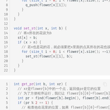
 7
for
(
size_t
i
=
0
;
i
<
flower
[
x
].
size
();
i
++
)
 8
q_push
(
flower
[
x
][
i
]);
 9
}
10
}
11
}
12
13
void
set_st
(
int
x
,
int
b
)
{
14
// 将x所在的花设为b
15
st
[
x
]
=
b
;
16
if
(
x
>
n
)
{
17
// 若x也是花的话，就必须要把x里面的点其所在的花也设
18
for
(
size_t
i
=
0
;
i
<
flower
[
x
].
size
();
++
i
)
19
set_st
(
flower
[
x
][
i
],
b
);
20
}
21
}
22
}
 1
int
get_pr
(
int
b
,
int
xr
)
{
 2
// xr是flower[b]中的一个点，返回值pr是它的位置
 3
// 为了方便程序运行，我们让 flower[b][0]~flower[
 4
int
pr
=
find
(
flower
[
b
].
begin
(),
flower
[
b
].
end
(
 5
if
(
pr
%
2
==
1
)
{
 6
// 检查他在花里的位置，如果 flower[b][0]~flower