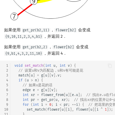
如果使用
，
会变成
get_pr(b2,11)
flower[b2]
，并返回 2．
{9,10,11,2,3,4,b1}
如果使用
，
会变成
get_pr(b2,2)
flower[b2]
，并返回 4．
{9,b1,4,3,2,11,10}
 1
void
set_match
(
int
u
,
int
v
)
{
 2
// 设置u和v为匹配边，u和v有可能是花
 3
match
[
u
]
=
g
[
u
][
v
].
v
;
 4
if
(
u
>
n
)
{
 5
// 如果u是花的话
 6
edge
e
=
g
[
u
][
v
];
 7
int
xr
=
flower_from
[
u
][
e
.
u
];
// 找出e.u在f
 8
int
pr
=
get_pr
(
u
,
xr
);
// 找出xr的位置并让0
 9
for
(
int
i
=
0
;
i
<
pr
;
++
i
)
{
// 把花里的
10
set_match
(
flower
[
u
][
i
],
flower
[
u
][
i
^
1
]);
11
}