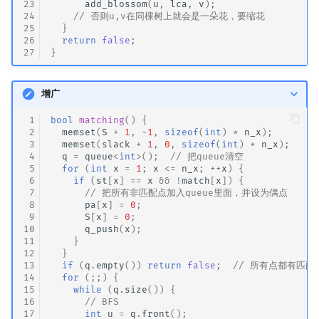
23
add_blossom
(
u
,
lca
,
v
);
24
// 否则u,v在同棵树上就会是一朵花，要缩花
25
}
26
return
false
;
27
}
增广
 1
bool
matching
()
{
 2
memset
(
S
+
1
,
-1
,
sizeof
(
int
)
*
n_x
);
 3
memset
(
slack
+
1
,
0
,
sizeof
(
int
)
*
n_x
);
 4
q
=
queue
<
int
>
();
// 把queue清空
 5
for
(
int
x
=
1
;
x
<=
n_x
;
++
x
)
{
 6
if
(
st
[
x
]
==
x
&&
!
match
[
x
])
{
 7
// 把所有非匹配点加入queue里面，并设为偶点
 8
pa
[
x
]
=
0
;
 9
S
[
x
]
=
0
;
10
q_push
(
x
);
11
}
12
}
13
if
(
q
.
empty
())
return
false
;
// 所有点都有匹配
14
for
(;;)
{
15
while
(
q
.
size
())
{
16
// BFS
17
int
u
=
q
.
front
();