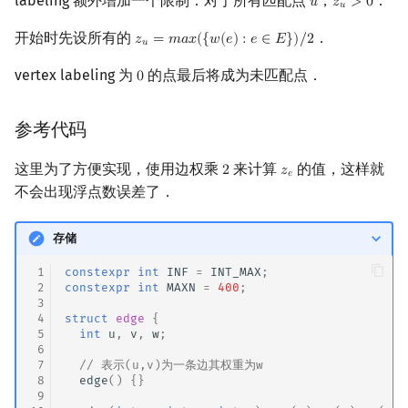
labeling 额外增加一个限制：对于所有匹配点
，
．
𝑢
𝑧
>
0
u
z
u
>
0
𝑢
开始时先设所有的
．
𝑧
=
𝑚
𝑎
𝑥
(
{
𝑤
(
𝑒
)
:
𝑒
∈
𝐸
}
)
/
2
z
u
=
m
a
x
(
{
w
(
e
)
:
e
∈
E
}
)
/
2
𝑢
vertex labeling 为
的点最后将成为未匹配点．
0
0
参考代码
这里为了方便实现，使用边权乘
来计算
的值，这样就
2
𝑧
2
z
e
𝑒
不会出现浮点数误差了．
存储
 1
constexpr
int
INF
=
INT_MAX
;
 2
constexpr
int
MAXN
=
400
;
 3
 4
struct
edge
{
 5
int
u
,
v
,
w
;
 6
 7
// 表示(u,v)为一条边其权重为w
 8
edge
()
{}
 9