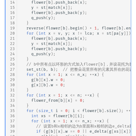
14
flower
[
b
].
push_back
(
x
);
15
y
=
st
[
match
[
x
]];
16
flower
[
b
].
push_back
(
y
);
17
q_push
(
y
);
18
}
19
reverse
(
flower
[
b
].
begin
()
+
1
,
flower
[
b
].
end
(
20
for
(
int
x
=
v
,
y
;
x
!=
lca
;
x
=
st
[
pa
[
y
]])
{
21
flower
[
b
].
push_back
(
x
);
22
y
=
st
[
match
[
x
]];
23
flower
[
b
].
push_back
(
y
);
24
q_push
(
y
);
25
}
26
// b中所有点以环形的方式加入flower[b]，并设花托为首
27
set_st
(
b
,
b
);
// 把整朵花里所有的元素其所在的花设
28
for
(
int
x
=
1
;
x
<=
n_x
;
++
x
)
{
29
g
[
b
][
x
].
w
=
0
;
30
g
[
x
][
b
].
w
=
0
;
31
}
32
for
(
int
x
=
1
;
x
<=
n
;
++
x
)
{
33
flower_from
[
b
][
x
]
=
0
;
34
}
35
for
(
size_t
i
=
0
;
i
<
flower
[
b
].
size
();
++
i
)
36
int
xs
=
flower
[
b
][
i
];
37
for
(
int
x
=
1
;
x
<=
n_x
;
++
x
)
{
38
// 设置b和x相邻的边为b里面和x相邻的边e_delta最
39
if
(
g
[
b
][
x
].
w
==
0
||
e_delta
(
g
[
xs
][
x
])
<