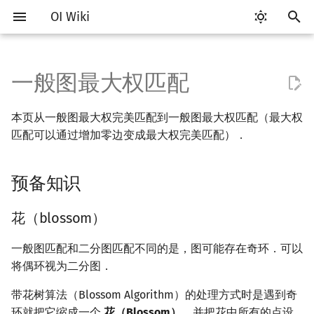
OI Wiki
键
入
一般图最大权匹配
Getting Started
比赛相关简介
工具软件简介
语言基础简介
算法基础简介
搜索部分简介
动态规划部分简介
字符串部分简介
数学部分简介
数据结构部分简介
树基础
最短路
最小生成树
强连通分量
网络流简介
预备知识
计算几何部分简介
杂项简介
RMQ
OI 赛事与赛制
题型概述
读入、输出优化
Vim
评测工具简介
Testlib 简介
Hello, World!
C++ 标准库简介
类
复杂度简介
排序简介
DP 优化简介
后缀数组简介
数字系统简介
数论基础
多项式与生成函数简介
排列组合
线性代数简介
线性规划基础
基本概念
基本概念
博弈论简介
插值
并查集
堆简介
分块思想
线段树基础
二叉搜索树 & 平衡树
可持久化数据结构简介
线段树套线段树
Link Cut Tree
离线算法简介
随机函数
以
本页从一般图最大权完美匹配到一般图最大权匹配（最大权
开
关于本项目
赛事
代码编辑工具
C++ 基础
复杂度
DFS（搜索）
动态规划基础
字符串基础
布尔代数
栈
树的直径
差分约束
最小树形图
双连通分量
最大流
二维计算几何基础
离散化
并查集应用
花（blossom）
ICPC/CCPC 赛事与赛制
交互题
分段打表
Emacs
Arbiter
通用
C++ 语法基础
STL 容器
命名空间
均摊复杂度
选择排序
单调队列/单调栈优化
最优原地后缀排序算法
进位制
模算术简介
代数基本定理
抽屉原理
向量
单纯形法
群论
条件概率与独立性
公平组合游戏
数值积分
并查集复杂度
二叉堆
块状数组
线段树合并 & 分裂
Treap
可持久化线段树
平衡树套线段树
全局平衡二叉树
CDQ 分治
随机化技巧
匹配可以通过增加零边变成最大权完美匹配）．
始
如何参与
题型
评测工具
C++ 标准库
枚举
BFS（搜索）
记忆化搜索
标准库
数字系统
队列
树的中心
k 短路
最小直径生成树
割点和桥
最小割
三维计算几何基础
双指针
括号序列
顶标（vertex labeling）和
常见错误
VS Code
Cena
Generator
变量
STL 算法
值类别
冒泡排序
斜率优化
平衡三进制
素数
快速傅里叶变换
容斥原理
内积和外积
环论
随机变量
零和游戏
高斯消元
配对堆
块状链表
李超线段树
Splay 树
可持久化块状数组
线段树套平衡树
Euler Tour Tree
整体二分
爬山算法
搜
预备知识
等边（Equality Edge）
OI Wiki 不是什么
学习路线
命令行
C++ 进阶
模拟
双向搜索
背包 DP
字符串匹配
位操作
链表
树的重心
同余最短路
圆方树
费用流
距离
离线算法
线段树与离线询问
常见技巧
Atom
CCR Plus
Validator
运算
bitset
重载运算符
插入排序
四边形不等式优化
格雷码
最大公约数
快速数论变换
斐波那契数列
矩阵
域论
随机变量的数字特征
非公平组合游戏
牛顿迭代法
左偏树
树分块
猫树
WBLT
可持久化平衡树
树状数组套权值线段树
Top Tree
莫队算法
模拟退火
索
一般图最大权完美匹配的线性
花（blossom）
规划
格式手册
学习资源
命令行编译与调试
C++ 与其他常用语言的区别
递归 & 分治
启发式搜索
区间 DP
字符串哈希
二进制集合操作
哈希表
最近公共祖先
点/边连通度
上下界网络流
Pick 定理
分数规划
Eclipse
Lemon
Interactor
流程控制语句
string
引用
计数排序
Slope Trick 优化
欧拉函数
快速沃尔什变换
错位排列
初等变换
Schreier–Sims 算法
概率不等式
Sqrt Tree
区间最值操作 & 区间历史
替罪羊树
可持久化字典树
分块套树状数组
一般图匹配和二分图匹配不同的是，图可能存在奇环．可以
值
将偶环视为二分图．
定义
数学符号表
技巧
编译器
Pascal 转 C++ 急救
贪心
A*
DAG 上的 DP
字典树 (Trie)
高精度计算
并查集
树链剖分
Stoer–Wagner 算法
三角剖分
随机化
Notepad++
Checker
高级数据类型
pair
常量
基数排序
WQS 二分
筛法
Chirp Z 变换
卡特兰数
行列式
笛卡尔树
可持久化可并堆
Kinetic Tournament Tree
带花树算法（Blossom Algorithm）的处理方式时是遇到奇
对偶问题
F.A.Q.
出题
WSL (Windows 10)
Python 速成
排序
迭代加深搜索
树形 DP
前缀函数与 KMP 算法
快速幂
堆
树上启发式合并
凸包
悬线法
Kate
函数
新版 C++ 特性
快速排序
状态设计优化
分解质因数
多项式牛顿迭代
斯特林数
线性空间
Size Balanced Tree
环就把它缩成一个
花（Blossom）
，并把花中所有的点设