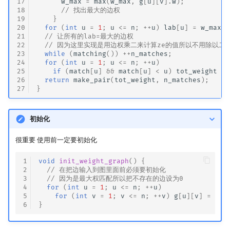
17
w_max
=
max
(
w_max
,
g
[
u
][
v
].
w
);
18
// 找出最大的边权
19
}
20
for
(
int
u
=
1
;
u
<=
n
;
++
u
)
lab
[
u
]
=
w_max
;
21
// 让所有的lab=最大的边权
22
// 因为这里实现是用边权乘二来计算ze的值所以不用除以二
23
while
(
matching
())
++
n_matches
;
24
for
(
int
u
=
1
;
u
<=
n
;
++
u
)
25
if
(
match
[
u
]
&&
match
[
u
]
<
u
)
tot_weight
+=
26
return
make_pair
(
tot_weight
,
n_matches
);
27
}
初始化
很重要 使用前一定要初始化
1
void
init_weight_graph
()
{
2
// 在把边输入到图里面前必须要初始化
3
// 因为是最大权匹配所以把不存在的边设为0
4
for
(
int
u
=
1
;
u
<=
n
;
++
u
)
5
for
(
int
v
=
1
;
v
<=
n
;
++
v
)
g
[
u
][
v
]
=
edg
6
}