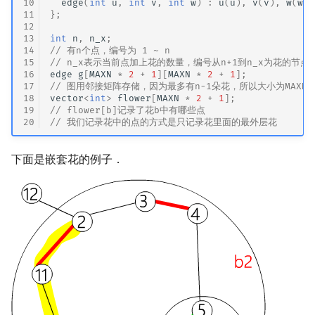
10
edge
(
int
u
,
int
v
,
int
w
)
:
u
(
u
),
v
(
v
),
w
(
w
)
11
};
12
13
int
n
,
n_x
;
14
// 有n个点，编号为 1 ~ n
15
// n_x表示当前点加上花的数量，编号从n+1到n_x为花的节点
16
edge
g
[
MAXN
*
2
+
1
][
MAXN
*
2
+
1
];
17
// 图用邻接矩阵存储，因为最多有n-1朵花，所以大小为MAXN*
18
vector
<
int
>
flower
[
MAXN
*
2
+
1
];
19
// flower[b]记录了花b中有哪些点
20
// 我们记录花中的点的方式是只记录花里面的最外层花
下面是嵌套花的例子．