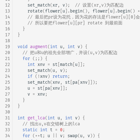
12
set_match
(
xr
,
v
);
// 设置(xr,v)为匹配边
13
rotate
(
flower
[
u
].
begin
(),
flower
[
u
].
begin
()
+
14
// 最后把pr设为花托，因为花的存法是flower[u][0]
15
// 所以要把flower[u][pr] rotate 到最前面
16
}
17
}
18
19
void
augment
(
int
u
,
int
v
)
{
20
// 把u和u的祖先全部增广，并设(u,v)为匹配边
21
for
(;;)
{
22
int
xnv
=
st
[
match
[
u
]];
23
set_match
(
u
,
v
);
24
if
(
!
xnv
)
return
;
25
set_match
(
xnv
,
st
[
pa
[
xnv
]]);
26
u
=
st
[
pa
[
xnv
]];
27
v
=
xnv
;
28
}
29
}
30
31
int
get_lca
(
int
u
,
int
v
)
{
32
// 找出u,v在交错树上的lca
33
static
int
t
=
0
;
34
for
(
++
t
;
u
||
v
;
swap
(
u
,
v
))
{