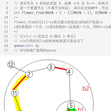
 7
// 表示节点 x 所在的花是 b．如果 x=b 且 b<=n，则表示 
 8
// 是一个普通节点（不属于任何花） 表示在交错树中，节点 v
 9
int
flower_from
[
MAXN
*
2
+
1
][
MAXN
+
1
],
S
[
MAXN
*
10
/*
11
flower_from[b][x]=xs表示最大的包含x的b的子花是xs
12
x是b里面的一个点，xs是b里面的一朵花或一个点，同时x=xs
13
*/
14
// S[u]={-1:没走过 0:偶点 1:奇点}
15
// vis只用在找lca的时候检查是不是走过了
16
queue
<
int
>
q
;
17
// BFS找增广路用的queue