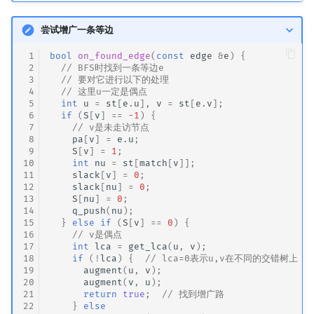
尝试增广一条等边
 1
bool
on_found_edge
(
const
edge
&
e
)
{
 2
// BFS时找到一条等边e
 3
// 要对它进行以下的处理
 4
// 这里u一定是偶点
 5
int
u
=
st
[
e
.
u
],
v
=
st
[
e
.
v
];
 6
if
(
S
[
v
]
==
-1
)
{
 7
// v是未走访节点
 8
pa
[
v
]
=
e
.
u
;
 9
S
[
v
]
=
1
;
10
int
nu
=
st
[
match
[
v
]];
11
slack
[
v
]
=
0
;
12
slack
[
nu
]
=
0
;
13
S
[
nu
]
=
0
;
14
q_push
(
nu
);
15
}
else
if
(
S
[
v
]
==
0
)
{
16
// v是偶点
17
int
lca
=
get_lca
(
u
,
v
);
18
if
(
!
lca
)
{
// lca=0表示u,v在不同的交错树上，
19
augment
(
u
,
v
);
20
augment
(
v
,
u
);
21
return
true
;
// 找到增广路
22
}
else