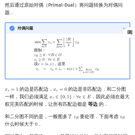
Min_25 筛
然后通过原始对偶（Primal-Dual）将问题转换为对偶问
题．
洲阁筛
对偶问题
类欧几里德算法
min
∑
u
∈
V
z
u
+
∑
B
∈
O
⌊
|
B
|
2
⌋
z
B
限制：
z
B
≥
0
:
∀
B
∈
O
z
e
≥
0
:
∀
e
∈
E
设
e
=
(
u
,
v
)
，
这里
z
|
𝐵
|
m
i
n
∑
𝑧
+
∑
⌊
⌋
𝑧
𝑢
𝐵
2
𝑢
∈
𝑉
𝐵
∈
𝑂
Meissel–Lehmer 算法
限制：
𝑧
≥
0
:
∀
𝐵
∈
𝑂
𝐵
𝑧
≥
0
:
∀
𝑒
∈
𝐸
𝑒
连分数
设
𝑒
=
(
𝑢
,
𝑣
)
，
这里
𝑧
=
𝑧
+
𝑧
−
𝑤
(
𝑒
)
+
∑
𝑧
𝑒
𝑢
𝑣
𝐵
𝐵
∈
𝑂
𝑢
,
𝑣
∈
𝛾
(
𝐵
)
Stern–Brocot 树与 Farey
的边是匹配边，
的边是非匹配边．和二分图
𝑥
=
1
𝑥
=
0
x
e
=
1
x
e
=
0
𝑒
𝑒
二次域
一样，我们必须满足
．因此必须在最大
𝑥
∈
{
0
,
1
}
:
∀
𝑒
∈
𝐸
x
e
∈
{
0
,
1
}
:
∀
e
∈
E
𝑒
权完美匹配的时候，让所有匹配边都是
等边
的．
Pell 方程
和二分图不同的是，一般图多了
要处理．下面考虑
𝑧
𝑧
z
B
z
B
𝐵
𝐵
什么时候大于
．
0
0