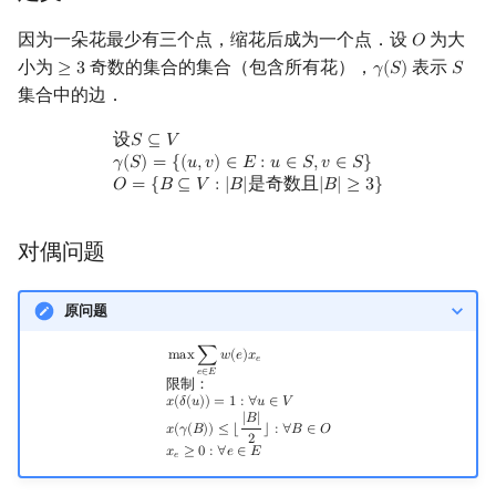
回文树
概率论
可持久化数据结构
Kahan 求和
二次剩余
因为一朵花最少有三个点，缩花后成为一个点．设
为大
𝑂
O
小为
奇数的集合的集合（包含所有花），
表示
≥
3
𝛾
(
𝑆
)
𝑆
≥
3
γ
(
S
)
S
序列自动机
博弈论
树套树
珂朵莉树/颜色段均摊
阶 & 原根
集合中的边．
最小表示法
数值算法
K-D Tree
空间优化简介
离散对数
设
S
⊆
V
γ
(
S
)
=
{
(
u
,
v
)
∈
E
:
u
∈
S
,
v
∈
S
}
O
=
{
B
⊆
V
:
|
B
|
是奇数且
|
B
|
≥
3
}
设
𝑆
⊆
𝑉
𝛾
(
𝑆
)
=
{
(
𝑢
,
𝑣
)
∈
𝐸
:
𝑢
∈
𝑆
,
𝑣
∈
𝑆
}
𝑂
=
{
𝐵
⊆
𝑉
:
|
𝐵
|
是奇数且
|
𝐵
|
≥
3
}
Lyndon 分解
序理论
动态树
高次剩余 & 单位根
Main–Lorentz 算法
杨氏矩阵
析合树
数论分块
对偶问题
拟阵
PQ 树
狄利克雷卷积
原问题
Berlekamp–Massey 算法
手指树
莫比乌斯反演
max
∑
e
∈
E
w
(
e
)
x
e
限制：
x
(
δ
(
u
)
)
=
1
:
∀
u
∈
V
x
(
γ
(
B
)
)
≤
⌊
|
B
|
2
⌋
:
∀
B
∈
O
x
e
≥
0
:
∀
e
∈
E
m
a
x
∑
𝑤
(
𝑒
)
𝑥
𝑒
𝑒
∈
𝐸
限制：
𝑥
(
𝛿
(
𝑢
)
)
=
1
:
∀
𝑢
∈
𝑉
霍夫曼树
杜教筛
|
𝐵
|
𝑥
(
𝛾
(
𝐵
)
)
≤
⌊
⌋
:
∀
𝐵
∈
𝑂
2
𝑥
≥
0
:
∀
𝑒
∈
𝐸
Powerful Number 筛
𝑒