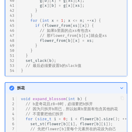
40
g
[
b
][
x
]
=
g
[
xs
][
x
];
41
g
[
x
][
b
]
=
g
[
x
][
xs
];
42
}
43
}
44
for
(
int
x
=
1
;
x
<=
n
;
++
x
)
{
45
if
(
flower_from
[
xs
][
x
])
{
46
// 如果b里面的点xs有包含x
47
// 那flower_from[b][x]就会是xs
48
flower_from
[
b
][
x
]
=
xs
;
49
}
50
}
51
}
52
set_slack
(
b
);
53
// 最后必须要设置b的slack值
54
}
拆花
 1
void
expand_blossom
(
int
b
)
{
 2
// b是奇花且zB=0时，必须要把b拆开
 3
// 因为只拆开b而已，所以如果b里面有包含其他的花
 4
// 不需要把他们拆开
 5
for
(
size_t
i
=
0
;
i
<
flower
[
b
].
size
();
++
i
)
 6
set_st
(
flower
[
b
][
i
],
flower
[
b
][
i
]);
 7
// 先把flower[b]里每个元素所在的花设为自己