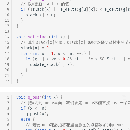
 8
// 以u更新slack[x]的值
 9
if
(
!
slack
[
x
]
||
e_delta
(
g
[
u
][
x
])
<
e_delta
(
g
[
s
10
slack
[
x
]
=
u
;
11
}
12
}
13
14
void
set_slack
(
int
x
)
{
15
// 算出slack[x]的值，slack[x]=0表示x是交错树中的节
16
slack
[
x
]
=
0
;
17
for
(
int
u
=
1
;
u
<=
n
;
++
u
)
{
18
if
(
g
[
u
][
x
].
w
>
0
&&
st
[
u
]
!=
x
&&
S
[
st
[
u
]]
=
19
update_slack
(
u
,
x
);
20
}
21
}
22
}
 1
void
q_push
(
int
x
)
{
 2
// 把x丟到queue里面，我们设定queue不能直接push一朵
 3
if
(
x
<=
n
)
 4
q
.
push
(
x
);
 5
else
{
 6
// 若要push花必须将花里面原图的点都添加到queue中