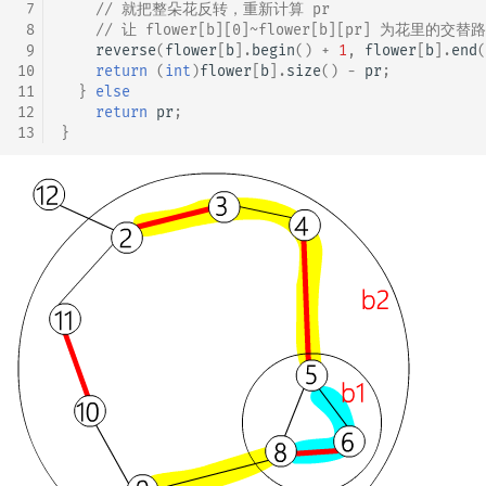
 7
// 就把整朵花反转，重新计算 pr
 8
// 让 flower[b][0]~flower[b][pr] 为花里的交替路
 9
reverse
(
flower
[
b
].
begin
()
+
1
,
flower
[
b
].
end
(
10
return
(
int
)
flower
[
b
].
size
()
-
pr
;
11
}
else
12
return
pr
;
13
}