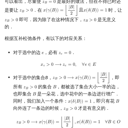
可以看出，尽量使
是最好的做法，但在不得已时还
𝑧
=
0
z
B
=
0
𝐵
|
𝐵
|
是要让
．在
时，让
𝑧
>
0
𝑥
(
𝛾
(
𝐵
)
)
=
⌊
⌋
且
𝑥
(
𝛿
(
𝐵
)
)
=
1
z
B
>
0
x
(
γ
(
B
)
)
=
⌊
|
B
|
2
⌋
且
x
(
δ
(
B
)
)
=
1
𝐵
2
即可．因为除了在这种情况下，
是无意义
𝑧
>
0
𝑧
>
0
z
B
>
0
z
B
>
0
𝐵
𝐵
的．
根据互补松弛条件，有以下的对应关系：
对于选中的边
，必有
．
𝑒
𝑧
=
0
e
z
e
=
0
𝑒
x
e
>
0
⟶
z
e
=
0
,
∀
e
∈
E
𝑥
>
0
⟶
𝑧
=
0
,
∀
𝑒
∈
𝐸
𝑒
𝑒
|
𝐵
|
对于选中的集合
B
，
，即
𝑧
>
0
⟶
𝑥
(
𝛾
(
𝐵
)
)
=
⌊
⌋
z
B
>
0
⟶
x
(
γ
(
B
)
)
=
⌊
|
B
|
2
⌋
𝐵
2
所有
的集合
，都被选了集合大小一半的边，
𝑧
>
0
𝐵
z
B
>
0
B
𝐵
也即集合
是一朵花，选中花中的一条边进行增广．
𝐵
B
同时，我们加入一个条件：
，即只有花
𝑥
(
𝛿
(
𝐵
)
)
=
1
𝐵
x
(
δ
(
B
)
)
=
1
B
向外连了一条边的时候，
才是有意义的．
𝑧
>
0
z
B
>
0
𝐵
z
B
>
0
⟶
x
(
γ
(
B
)
)
=
⌊
|
B
|
2
⌋
,
x
(
δ
(
B
)
)
=
1
∀
B
∈
O
|
𝐵
|
𝑧
>
0
⟶
𝑥
(
𝛾
(
𝐵
)
)
=
⌊
⌋
,
𝑥
(
𝛿
(
𝐵
)
)
=
1
∀
𝐵
∈
𝑂
𝐵
2