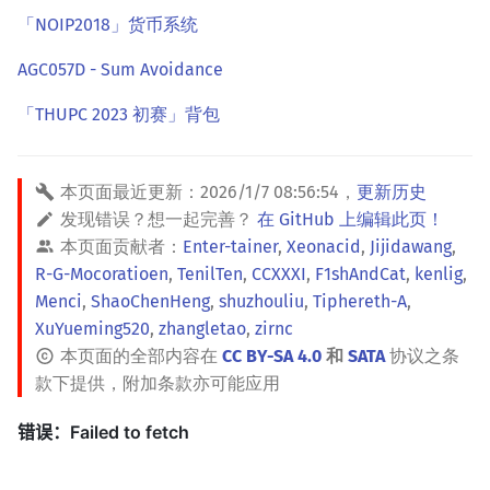
「NOIP2018」货币系统
AGC057D - Sum Avoidance
「THUPC 2023 初赛」背包
本页面最近更新：
2026/1/7 08:56:54
，
更新历史
发现错误？想一起完善？
在 GitHub 上编辑此页！
本页面贡献者：
Enter-tainer
,
Xeonacid
,
Jijidawang
,
R-G-Mocoratioen
,
TenilTen
,
CCXXXI
,
F1shAndCat
,
kenlig
,
Menci
,
ShaoChenHeng
,
shuzhouliu
,
Tiphereth-A
,
XuYueming520
,
zhangletao
,
zirnc
本页面的全部内容在
CC BY-SA 4.0
和
SATA
协议之条
款下提供，附加条款亦可能应用