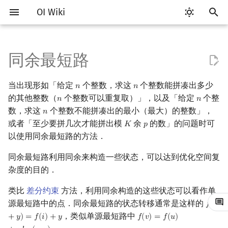
OI Wiki
键
入
同余最短路
Getting Started
比赛相关简介
工具软件简介
语言基础简介
算法基础简介
搜索部分简介
动态规划部分简介
字符串部分简介
数学部分简介
数据结构部分简介
树基础
例题
最小生成树
强连通分量
网络流简介
图匹配
计算几何部分简介
杂项简介
RMQ
OI 赛事与赛制
题型概述
读入、输出优化
Vim
评测工具简介
Testlib 简介
Hello, World!
C++ 标准库简介
类
复杂度简介
排序简介
DP 优化简介
后缀数组简介
数字系统简介
数论基础
多项式与生成函数简介
排列组合
线性代数简介
线性规划基础
基本概念
基本概念
博弈论简介
插值
并查集
堆简介
分块思想
线段树基础
二叉搜索树 & 平衡树
可持久化数据结构简介
线段树套线段树
Link Cut Tree
离线算法简介
随机函数
以
当出现形如「给定
个整数，求这
个整数能拼凑出多少
𝑛
𝑛
n
n
开
关于本项目
赛事
代码编辑工具
C++ 基础
复杂度
DFS（搜索）
动态规划基础
字符串基础
布尔代数
栈
树的直径
最小树形图
双连通分量
最大流
二分图最大匹配
二维计算几何基础
离散化
并查集应用
例题一
ICPC/CCPC 赛事与赛制
交互题
分段打表
Emacs
Arbiter
通用
C++ 语法基础
STL 容器
命名空间
均摊复杂度
选择排序
单调队列/单调栈优化
最优原地后缀排序算法
进位制
模算术简介
代数基本定理
抽屉原理
向量
单纯形法
群论
条件概率与独立性
公平组合游戏
数值积分
并查集复杂度
二叉堆
块状数组
线段树合并 & 分裂
Treap
可持久化线段树
平衡树套线段树
全局平衡二叉树
CDQ 分治
随机化技巧
的其他整数（
个整数可以重复取）」，以及「给定
个整
𝑛
𝑛
n
n
始
数，求这
个整数不能拼凑出的最小（最大）的整数」，
𝑛
n
如何参与
题型
评测工具
C++ 标准库
枚举
BFS（搜索）
记忆化搜索
标准库
数字系统
队列
树的中心
最小直径生成树
割点和桥
最小割
二分图最大权匹配
三维计算几何基础
双指针
括号序列
例题二
常见错误
VS Code
Cena
Generator
变量
STL 算法
值类别
冒泡排序
斜率优化
平衡三进制
素数
快速傅里叶变换
容斥原理
内积和外积
环论
随机变量
零和游戏
高斯消元
配对堆
块状链表
李超线段树
Splay 树
可持久化块状数组
线段树套平衡树
Euler Tour Tree
整体二分
爬山算法
或者「至少要拼几次才能拼出模
余
的数」的问题时可
𝐾
𝑝
K
p
搜
以使用同余最短路的方法．
OI Wiki 不是什么
学习路线
命令行
C++ 进阶
模拟
双向搜索
背包 DP
字符串匹配
位操作
链表
树的重心
习题
圆方树
费用流
一般图最大匹配
距离
离线算法
线段树与离线询问
常见技巧
Atom
CCR Plus
Validator
运算
bitset
重载运算符
插入排序
四边形不等式优化
格雷码
最大公约数
快速数论变换
斐波那契数列
矩阵
域论
随机变量的数字特征
非公平组合游戏
牛顿迭代法
左偏树
树分块
猫树
WBLT
可持久化平衡树
树状数组套权值线段树
Top Tree
莫队算法
模拟退火
索
同余最短路利用同余来构造一些状态，可以达到优化空间复
格式手册
学习资源
命令行编译与调试
C++ 与其他常用语言的区别
递归 & 分治
启发式搜索
区间 DP
字符串哈希
二进制集合操作
哈希表
最近公共祖先
点/边连通度
上下界网络流
一般图最大权匹配
Pick 定理
分数规划
Eclipse
Lemon
Interactor
流程控制语句
string
引用
计数排序
Slope Trick 优化
欧拉函数
快速沃尔什变换
错位排列
初等变换
Schreier–Sims 算法
概率不等式
Sqrt Tree
区间最值操作 & 区间历史
替罪羊树
可持久化字典树
分块套树状数组
杂度的目的．
值
类比
差分约束
方法，利用同余构造的这些状态可以看作单
数学符号表
技巧
编译器
Pascal 转 C++ 急救
贪心
A*
DAG 上的 DP
字典树 (Trie)
高精度计算
并查集
树链剖分
Stoer–Wagner 算法
稳定匹配
三角剖分
随机化
Notepad++
Checker
高级数据类型
pair
常量
基数排序
WQS 二分
筛法
Chirp Z 变换
卡特兰数
行列式
笛卡尔树
可持久化可并堆
源最短路中的点．同余最短路的状态转移通常是这样的
𝑓
(
𝑖
f
(
i
+
y
)
=
Kinetic Tournament Tree
，类似单源最短路中
+
𝑦
)
=
𝑓
(
𝑖
)
+
𝑦
𝑓
(
𝑣
)
=
𝑓
(
𝑢
)
f
(
v
)
=
f
(
u
)
+
e
d
g
e
(
u
,
v
)
F.A.Q.
出题
WSL (Windows 10)
Python 速成
排序
迭代加深搜索
树形 DP
前缀函数与 KMP 算法
快速幂
堆
树上启发式合并
凸包
悬线法
Kate
函数
新版 C++ 特性
快速排序
状态设计优化
分解质因数
多项式牛顿迭代
斯特林数
线性空间
Size Balanced Tree