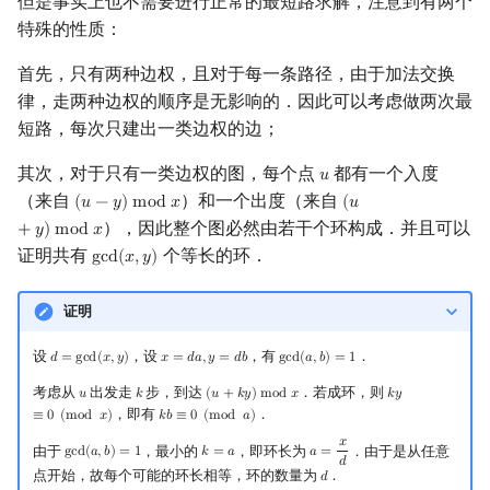
但是事实上也不需要进行正常的最短路求解，注意到有两个
Min_25 筛
特殊的性质：
洲阁筛
首先，只有两种边权，且对于每一条路径，由于加法交换
律，走两种边权的顺序是无影响的．因此可以考虑做两次最
类欧几里德算法
短路，每次只建出一类边权的边；
其次，对于只有一类边权的图，每个点
都有一个入度
𝑢
u
Meissel–Lehmer 算法
（来自
）和一个出度（来自
(
𝑢
−
𝑦
)
m
o
d
𝑥
(
𝑢
(
u
−
y
)
mod
x
(
u
+
y
)
mod
x
），因此整个图必然由若干个环构成．并且可以
+
𝑦
)
m
o
d
𝑥
连分数
证明共有
个等长的环．
g
c
d
(
𝑥
,
𝑦
)
gcd
(
x
,
y
)
Stern–Brocot 树与 Farey
证明
二次域
设
，设
，有
．
𝑑
=
g
c
d
(
𝑥
,
𝑦
)
𝑥
=
𝑑
𝑎
,
𝑦
=
𝑑
𝑏
g
c
d
(
𝑎
,
𝑏
)
=
1
d
=
gcd
(
x
,
y
)
x
=
d
a
,
y
=
d
b
gcd
(
a
,
b
)
=
1
Pell 方程
考虑从
出发走
步，到达
．若成环，则
𝑢
𝑘
(
𝑢
+
𝑘
𝑦
)
m
o
d
𝑥
𝑘
𝑦
u
k
(
u
+
k
y
)
mod
x
k
y
≡
0
(
mod
x
)
，即有
．
≡
0
(
m
o
d
𝑥
)
𝑘
𝑏
≡
0
(
m
o
d
𝑎
)
k
b
≡
0
(
mod
a
)
𝑥
由于
，最小的
，即环长为
．由于是从任意
g
c
d
(
𝑎
,
𝑏
)
=
1
𝑘
=
𝑎
𝑎
=
gcd
(
a
,
b
)
=
1
k
=
a
a
=
x
d
𝑑
点开始，故每个可能的环长相等，环的数量为
．
𝑑
d