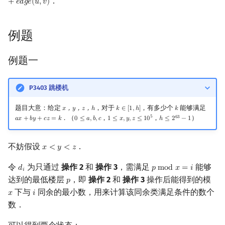
．
+
𝑒
𝑑
𝑔
𝑒
(
𝑢
,
𝑣
)
镜像站列表
Special Judge
Java 速成
前缀和 & 差分
IDA*
状压 DP
Boyer–Moore 算法
置换和排列
块状数据结构
虚树
扫描线
有限状态自动机
Dev-C++
文件操作
Lambda 表达式
归并排序
裴蜀定理 & 一次不定方程
多项式多点求值|快速插值
贝尔数
线性基
AVL 树
例题
致谢
Testlib
Java 进阶
二分
回溯法
数位 DP
Z 函数（扩展 KMP）
弧度制与坐标系
单调栈
树分治
旋转卡壳
计算理论基础
CLion
pb_ds
堆排序
费马小定理 & 欧拉定理
多项式初等函数
伯努利数
线性映射
红黑树
例题一
Polygon
倍增
Dancing Links
插头 DP
AC 自动机
复数
单调队列
动态树分治
半平面交
字节顺序
Geany
编译优化
桶排序
模逆元
常系数齐次线性递推
Entringer Number
特征多项式
左偏红黑树
P3403 跳楼机
OJ 工具
构造
Alpha–Beta 剪枝
计数 DP
后缀数组 (SA)
数论
ST 表
AHU 算法
平面最近点对
约瑟夫问题
Xcode
希尔排序
线性同余方程
多项式平移|连续点值平移
Eulerian Number
对角化
AA 树
题目大意：给定
，对于
，有多少个
能够满足
𝑥
，
𝑦
，
𝑧
，
ℎ
𝑘
∈
[
1
,
ℎ
]
𝑘
x
，
y
，
z
，
h
k
∈
[
1
,
h
]
k
LaTeX 入门
优化
动态 DP
后缀自动机 (SAM)
多项式与生成函数
树状数组
树哈希
随机增量法
表达式求值
GUIDE
锦标赛排序
中国剩余定理
符号化方法
分拆数
Jordan标准型
5
．（
，
，
）
6
3
𝑎
𝑥
+
𝑏
𝑦
+
𝑐
𝑧
=
𝑘
0
≤
𝑎
,
𝑏
,
𝑐
1
≤
𝑥
,
𝑦
,
𝑧
≤
1
0
ℎ
≤
2
−
1
a
x
+
b
y
+
c
z
=
k
0
≤
a
,
b
,
c
1
≤
x
,
y
,
z
≤
10
5
h
≤
2
63
−
1
Git
概率 DP
后缀平衡树
组合数学
线段树
树上随机游走
反演变换
在一台机器上规划任务
Sublime Text
Tim 排序
升幂引理
Lagrange 反演
范德蒙德卷积
不妨假设
．
𝑥
<
𝑦
<
𝑧
x
<
y
<
z
DP 套 DP
广义后缀自动机
线性代数
划分树
计算几何杂项
主元素问题
CP Editor
排序相关 STL
阶乘取模
形式幂级数复合|复合逆
Pólya 计数
令
为只通过
操作 2
和
操作 3
，需满足
能够
𝑑
𝑝
m
o
d
𝑥
=
𝑖
d
i
p
mod
x
=
i
𝑖
达到的最低楼层
，即
操作 2
和
操作 3
操作后能得到的模
𝑝
p
DP 优化
后缀树
线性规划
二叉搜索树 & 平衡树
Garsia–Wachs 算法
Code::Blocks
排序应用
卢卡斯定理
普通生成函数
图论计数
下与
同余的最小数，用来计算该同余类满足条件的数个
𝑥
𝑖
x
i
数．
其它 DP 方法
Manacher
抽象代数
跳表
15-puzzle
同余方程
指数生成函数