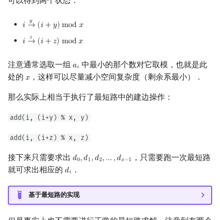
可以得到两个状态：
回文树
概率论
可持久化数据结构
Kahan 求和
二次剩余
𝑦
𝑖
→
(
𝑖
+
𝑦
)
m
o
d
𝑥
i
→
y
(
i
+
y
)
mod
x
序列自动机
博弈论
树套树
珂朵莉树/颜色段均摊
阶 & 原根
𝑧
𝑖
→
(
𝑖
+
𝑧
)
m
o
d
𝑥
i
→
z
(
i
+
z
)
mod
x
最小表示法
数值算法
K-D Tree
空间优化简介
离散对数
注意通常选取一组
中最小的那个数对它取模，也就是此
𝑎
a
i
𝑖
处的
，这样可以尽量减小空间复杂度（剩余系最小）．
𝑥
x
Lyndon 分解
序理论
动态树
高次剩余 & 单位根
那么实际上相当于执行了最短路中的建边操作：
Main–Lorentz 算法
杨氏矩阵
析合树
数论分块
add(i, (i+y) % x, y)
拟阵
PQ 树
狄利克雷卷积
add(i, (i+z) % x, z)
Berlekamp–Massey 算法
手指树
莫比乌斯反演
接下来只需要求出
，只需要跑一次最短路
𝑑
,
𝑑
,
𝑑
,
…
,
𝑑
d
0
,
d
1
,
d
2
,
…
,
d
x
−
1
0
1
2
𝑥
−
1
就可求出相应的
．
𝑑
d
i
𝑖
霍夫曼树
杜教筛
基于最短路的实现
Powerful Number 筛