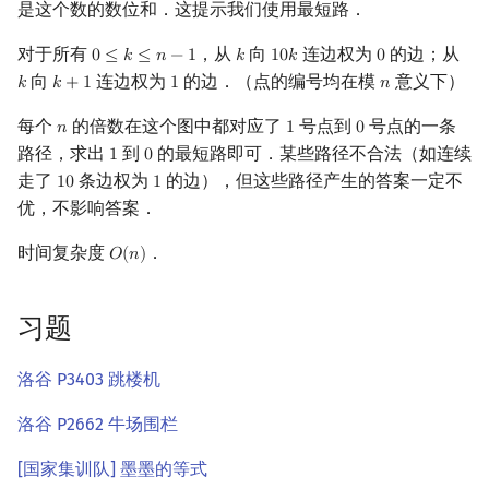
是这个数的数位和．这提示我们使用最短路．
对于所有
，从
向
连边权为
的边；从
0
≤
𝑘
≤
𝑛
−
1
𝑘
1
0
𝑘
0
0
≤
k
≤
n
−
1
k
10
k
0
向
连边权为
的边．（点的编号均在模
意义下）
𝑘
𝑘
+
1
1
𝑛
k
k
+
1
1
n
每个
的倍数在这个图中都对应了
号点到
号点的一条
𝑛
1
0
n
1
0
路径，求出
到
的最短路即可．某些路径不合法（如连续
1
0
1
0
走了
条边权为
的边），但这些路径产生的答案一定不
1
0
1
10
1
优，不影响答案．
时间复杂度
．
𝑂
(
𝑛
)
O
(
n
)
习题
洛谷 P3403 跳楼机
洛谷 P2662 牛场围栏
[国家集训队] 墨墨的等式