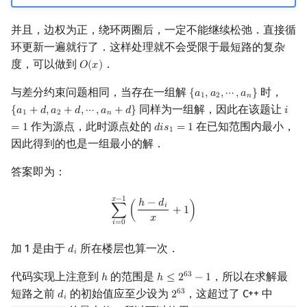
并且，边权为正，绕环两圈后，一定不能继续松弛．直接循
环更新一遍就行了．这样处理就不会受限于最短路的复杂
度，可以做到
．
𝑂
(
𝑥
)
O
(
x
)
与差分约束问题相同，当存在一组解
时，
{
𝑎
,
𝑎
,
⋯
,
𝑎
}
{
a
1
,
a
2
,
⋯
,
a
n
}
1
2
𝑛
同样为一组解，因此在该题让
{
𝑎
+
𝑑
,
𝑎
+
𝑑
,
⋯
,
𝑎
+
𝑑
}
𝑖
{
a
1
+
d
,
a
2
+
d
,
⋯
,
a
n
+
d
}
i
=
1
1
2
𝑛
作为源点，此时源点处的
在已知范围内最小，
=
1
𝑑
𝑖
𝑠
=
1
d
i
s
1
=
1
1
因此得到的也是一组最小的解．
答案即为：
∑
i
=
0
x
−
1
(
h
−
d
i
x
+
1
)
𝑥
−
1
ℎ
−
𝑑
𝑖
∑
(
+
1
)
𝑥
𝑖
=
0
加 1 是由于
所在楼层也算一次．
𝑑
d
i
𝑖
代码实现上注意到
的范围是
，所以在求解最
6
3
ℎ
ℎ
≤
2
−
1
h
h
≤
2
63
−
1
短路之前
的初始值应至少设为
，这超过了 C++ 中
6
3
𝑑
2
d
i
2
63
𝑖