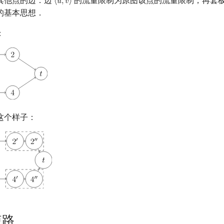
其他点的边．边
的流量限制为原图该点的流量限制，再套
⟨
𝑢
,
𝑣
⟩
⟨
u
,
v
⟩
的基本思想．
：
这个样子：
短路