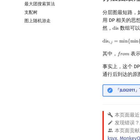
最大团搜索算法
上下界网络流
一般图最大匹配
分层图最短路，
支配树
Stoer–Wagner 算法
一般图最大权匹配
用 DP 相关的思
图上随机游走
稳定匹配
然，
数组可以
d
i
s
dis
d
i
s
=
m
i
n
{
m
i
n
dis
i
,
j
=
min
{
min
{
d
𝑖
,
𝑗
其中，
表
𝑓
𝑟
𝑜
𝑚
f
r
o
m
事实上，这个 D
通行后到达的原
「JLOI201
本页面最近
发现错误
本页面贡献
ksyx
,
MonkeyO