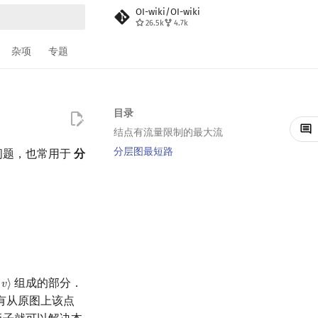
OI-wiki/OI-wiki
26.5k
4.7k
搜索
杂项
专题
目录
结点有流量限制的最大流
分层图最短路
问题，也常用于
分
组成的部分．
𝑣
⟩
v
⟩
有从原图上该点