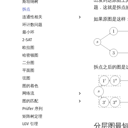
出发到达原图上
斯坦纳树
最近公共祖先
差分约束
最小生成树
题．这就是拆点
拆点
树链剖分
k 短路
最小树形图
连通性相关
树上启发式合并
同余最短路
最小直径生成树
如果原图是这样
环计数问题
虚树
强连通分量
最小环
树分治
双连通分量
2-SAT
动态树分治
割点和桥
欧拉图
AHU 算法
圆方树
哈密顿图
树哈希
点/边连通度
二分图
树上随机游走
拆点之后的图是
平面图
弦图
图的着色
网络流
图的匹配
网络流简介
Prüfer 序列
最大流
图匹配
矩阵树定理
最小割
二分图最大匹配
LGV 引理
费用流
二分图最大权匹配
分层图最