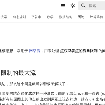
键入以开始
搜索
动态规划
字符串
数学
数据结构
图论
计算几何
建模思想，常用于
网络流
，用来处理
点权或者点的流量限制
的
量限制的最大流
成边，那么这个问题就可以套板子解决了．
量限制的结点转化成这样一种形式：由两个结点
和一条边
𝑢
,
𝑣
⟨
𝑢
,
u
,
v
⟨
u
,
接所有从原图上其他点的出发到原图上该点的边，结点
引出所
𝑣
v