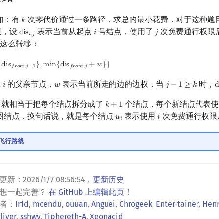
如：有
次零代价通过一条路径，求总的最小花费．对于这种题
𝑘
k
想，设
表示当前从起点
号结点，使用了
次免费通行权限
d
i
s
𝑖
𝑗
dis
i
,
j
i
j
𝑖
,
𝑗
这么转移：
{
d
i
s
}
,
m
i
n
{
d
i
s
+
𝑤
}
}
is
f
r
o
m
,
j
−
1
}
,
min
{
dis
f
r
o
m
,
j
+
w
}
}
𝑓
𝑟
𝑜
𝑚
,
𝑗
−
1
𝑓
𝑟
𝑜
𝑚
,
𝑗
示
的父亲节点，
表示当前所走的边的边权．当
时，
𝑖
𝑤
𝑗
−
1
≥
𝑘
d
i
w
j
−
1
≥
k
d
P 就相当于把每个结点拆分成了
个结点，每个新结点代表使
𝑘
+
1
k
+
1
图结点．换句话说，就是每个结点
表示使用
次免费通行权限
𝑢
𝑖
u
i
i
𝑖
1」飞行路线
更新：
2026/1/7 08:56:54
，
更新历史
？想一起完善？
在 GitHub 上编辑此页！
者：
Ir1d
,
mcendu
,
ouuan
,
Anguei
,
Chrogeek
,
Enter-tainer
,
Hen
liver
,
sshwy
,
Tiphereth-A
,
Xeonacid