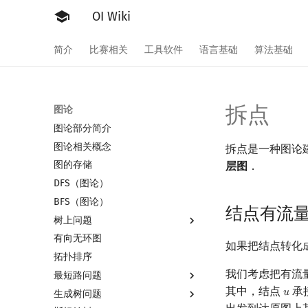
OI Wiki
简介
比赛相关
工具软件
语言基础
算法基础
拆点
图论
图论部分简介
图论相关概念
拆点是一种图论
图的存储
层图
．
DFS（图论）
BFS（图论）
结点有流
树上问题
有向无环图
树基础
如果把结点转化
拓扑排序
树的直径
我们考虑把有流
最短路问题
树的中心
其中，结点
承
𝑢
u
生成树问题
树的重心
最短路