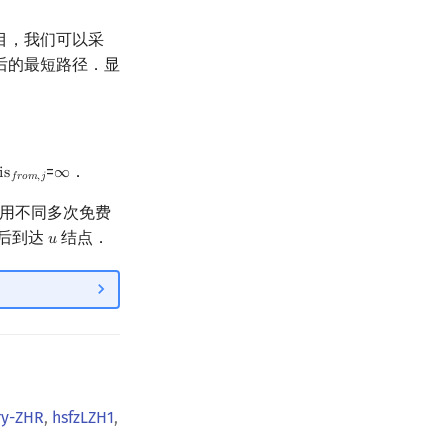
目，我们可以采
后的最短路径．显
=
．
i
s
∞
is
f
r
o
m
,
j
∞
𝑓
𝑟
𝑜
𝑚
,
𝑗
用不同多次免费
后到达
结点．
𝑢
u
ry-ZHR
,
hsfzLZH1
,