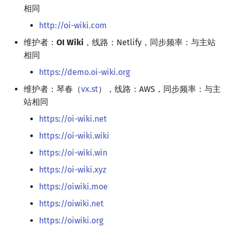
相同
Special Judge
Java 速成
前缀和 & 差分
IDA*
状压 DP
Boyer–Moore 算法
置换和排列
块状数据结构
拓扑排序
扫描线
有限状态自动机
Dev-C++
文件操作
Lambda 表达式
归并排序
裴蜀定理 & 一次不定方程
多项式多点求值|快速插值
贝尔数
线性基
AVL 树
虚树
http://oi-wiki.com
Testlib
Java 进阶
二分
回溯法
数位 DP
Z 函数（扩展 KMP）
弧度制与坐标系
单调栈
最短路问题
旋转卡壳
计算理论基础
CLion
pb_ds
堆排序
费马小定理 & 欧拉定理
多项式初等函数
伯努利数
线性映射
红黑树
树分治
维护者：
OI Wiki
，线路：Netlify，同步频率：与主站
相同
Polygon
倍增
Dancing Links
插头 DP
AC 自动机
复数
单调队列
生成树问题
半平面交
字节顺序
Geany
编译优化
桶排序
模逆元
常系数齐次线性递推
Entringer Number
特征多项式
左偏红黑树
动态树分治
https://demo.oi-wiki.org
维护者：琴春（
vx.st
），线路：AWS，同步频率：与主
OJ 工具
构造
Alpha–Beta 剪枝
计数 DP
后缀数组 (SA)
数论
ST 表
斯坦纳树
平面最近点对
约瑟夫问题
Xcode
希尔排序
线性同余方程
多项式平移|连续点值平移
Eulerian Number
对角化
AA 树
AHU 算法
站相同
LaTeX 入门
优化
动态 DP
后缀自动机 (SAM)
多项式与生成函数
树状数组
拆点
随机增量法
表达式求值
GUIDE
锦标赛排序
中国剩余定理
符号化方法
分拆数
Jordan标准型
树哈希
https://oi-wiki.net
https://oi-wiki.wiki
Git
概率 DP
后缀平衡树
组合数学
线段树
连通性相关
反演变换
在一台机器上规划任务
Sublime Text
Tim 排序
升幂引理
Lagrange 反演
范德蒙德卷积
树上随机游走
https://oi-wiki.win
DP 套 DP
广义后缀自动机
线性代数
划分树
环计数问题
计算几何杂项
主元素问题
CP Editor
排序相关 STL
阶乘取模
形式幂级数复合|复合逆
Pólya 计数
https://oi-wiki.xyz
https://oiwiki.moe
DP 优化
后缀树
线性规划
二叉搜索树 & 平衡树
最小环
Garsia–Wachs 算法
Code::Blocks
排序应用
卢卡斯定理
普通生成函数
图论计数
https://oiwiki.net
其它 DP 方法
Manacher
抽象代数
跳表
2-SAT
15-puzzle
同余方程
指数生成函数
https://oiwiki.org