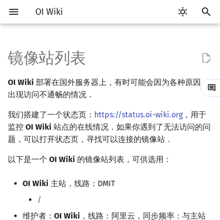
OI Wiki
键
入
镜像站列表
比赛相关简介
工具软件简介
语言基础简介
算法基础简介
搜索部分简介
动态规划部分简介
字符串部分简介
数学部分简介
数据结构部分简介
图论部分简介
计算几何部分简介
杂项简介
RMQ
OI 赛事与赛制
题型概述
读入、输出优化
Vim
评测工具简介
Testlib 简介
Hello, World!
C++ 标准库简介
类
复杂度简介
排序简介
DP 优化简介
后缀数组简介
数字系统简介
数论基础
多项式与生成函数简介
排列组合
线性代数简介
线性规划基础
基本概念
基本概念
博弈论简介
插值
并查集
堆简介
分块思想
线段树基础
二叉搜索树 & 平衡树
可持久化数据结构简介
线段树套线段树
Link Cut Tree
树基础
最短路
最小生成树
强连通分量
网络流简介
图匹配
离线算法简介
随机函数
以
OI Wiki
部署在国外服务器上，有时可能会因为各种原因，
开
赛事
代码编辑工具
C++ 基础
复杂度
DFS（搜索）
动态规划基础
字符串基础
布尔代数
栈
图论相关概念
二维计算几何基础
离散化
并查集应用
ICPC/CCPC 赛事与赛制
交互题
分段打表
Emacs
Arbiter
通用
C++ 语法基础
STL 容器
命名空间
均摊复杂度
选择排序
单调队列/单调栈优化
最优原地后缀排序算法
进位制
模算术简介
代数基本定理
抽屉原理
向量
单纯形法
群论
条件概率与独立性
公平组合游戏
数值积分
并查集复杂度
二叉堆
块状数组
线段树合并 & 分裂
Treap
可持久化线段树
平衡树套线段树
全局平衡二叉树
树的直径
差分约束
最小树形图
双连通分量
最大流
二分图最大匹配
CDQ 分治
随机化技巧
出现访问不通畅的情况．
始
题型
评测工具
C++ 标准库
枚举
BFS（搜索）
记忆化搜索
标准库
数字系统
队列
图的存储
三维计算几何基础
双指针
括号序列
我们搭建了一个状态页：
https://status.oi-wiki.org
常见错误
VS Code
Cena
Generator
变量
STL 算法
值类别
冒泡排序
斜率优化
平衡三进制
素数
快速傅里叶变换
容斥原理
内积和外积
环论
随机变量
零和游戏
高斯消元
配对堆
块状链表
李超线段树
Splay 树
可持久化块状数组
线段树套平衡树
Euler Tour Tree
树的中心
k 短路
最小直径生成树
割点和桥
最小割
二分图最大权匹配
整体二分
爬山算法
，用于
搜
监控
OI Wiki
站点的在线情况．如果你遇到了无法访问的问
学习路线
命令行
C++ 进阶
模拟
双向搜索
背包 DP
字符串匹配
位操作
链表
DFS（图论）
距离
离线算法
线段树与离线询问
常见技巧
Atom
CCR Plus
Validator
运算
bitset
重载运算符
插入排序
四边形不等式优化
格雷码
最大公约数
快速数论变换
斐波那契数列
矩阵
域论
随机变量的数字特征
非公平组合游戏
牛顿迭代法
左偏树
树分块
猫树
WBLT
可持久化平衡树
树状数组套权值线段树
Top Tree
树的重心
同余最短路
圆方树
费用流
一般图最大匹配
莫队算法
模拟退火
索
题，可以打开状态页，寻找可以连接的镜像站．
以下是一个
OI Wiki
的镜像站列表，可供选用：
学习资源
命令行编译与调试
C++ 与其他常用语言的区别
递归 & 分治
启发式搜索
区间 DP
字符串哈希
二进制集合操作
哈希表
BFS（图论）
Pick 定理
分数规划
Eclipse
Lemon
Interactor
流程控制语句
string
引用
计数排序
Slope Trick 优化
欧拉函数
快速沃尔什变换
错位排列
初等变换
Schreier–Sims 算法
概率不等式
Sqrt Tree
区间最值操作 & 区间历史
替罪羊树
可持久化字典树
分块套树状数组
最近公共祖先
点/边连通度
上下界网络流
一般图最大权匹配
值
OI Wiki
主站，线路：DMIT
技巧
编译器
Pascal 转 C++ 急救
贪心
A*
DAG 上的 DP
字典树 (Trie)
高精度计算
并查集
树上问题
三角剖分
随机化
Notepad++
Checker
高级数据类型
pair
常量
基数排序
WQS 二分
筛法
Chirp Z 变换
卡特兰数
行列式
笛卡尔树
可持久化可并堆
树链剖分
Stoer–Wagner 算法
稳定匹配
Kinetic Tournament Tree
/
出题
WSL (Windows 10)
Python 速成
排序
迭代加深搜索
树形 DP
前缀函数与 KMP 算法
快速幂
堆
有向无环图
凸包
悬线法
Kate
函数
新版 C++ 特性
快速排序
状态设计优化
分解质因数
多项式牛顿迭代
斯特林数
线性空间
Size Balanced Tree
树上启发式合并
维护者：
OI Wiki
，线路：阿里云，同步频率：与主站