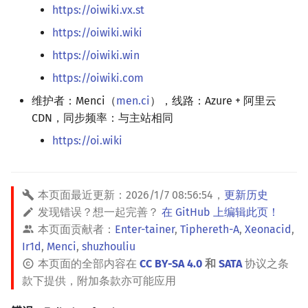
https://oiwiki.vx.st
回文树
概率论
可持久化数据结构
欧拉图
Kahan 求和
二次剩余
https://oiwiki.wiki
序列自动机
博弈论
树套树
哈密顿图
珂朵莉树/颜色段均摊
阶 & 原根
https://oiwiki.win
https://oiwiki.com
最小表示法
数值算法
K-D Tree
二分图
空间优化简介
离散对数
维护者：Menci（
men.ci
），线路：Azure + 阿里云
Lyndon 分解
序理论
动态树
平面图
高次剩余 & 单位根
CDN，同步频率：与主站相同
https://oi.wiki
Main–Lorentz 算法
杨氏矩阵
析合树
弦图
数论分块
拟阵
PQ 树
图的着色
狄利克雷卷积
本页面最近更新：
2026/1/7 08:56:54
，
更新历史
发现错误？想一起完善？
在 GitHub 上编辑此页！
Berlekamp–Massey 算法
手指树
网络流
莫比乌斯反演
本页面贡献者：
Enter-tainer
,
Tiphereth-A
,
Xeonacid
,
Ir1d
,
Menci
,
shuzhouliu
霍夫曼树
图的匹配
杜教筛
本页面的全部内容在
CC BY-SA 4.0
和
SATA
协议之条
款下提供，附加条款亦可能应用
Prüfer 序列
Powerful Number 筛