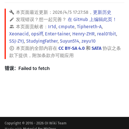
本页面最近更新：
2026/4/5 17:27:58
，
更新历史
发现错误？想一起完善？
在 GitHub 上编辑此页！
本页面贡献者：
Ir1d
,
cmpute
,
Tiphereth-A
,
Xeonacid
,
opsiff
,
Enter-tainer
,
Henry-ZHR
,
real01bit
,
SSJ-ZYJ
,
StudyingFather
,
Suyun514
,
zeyu10
本页面的全部内容在
CC BY-SA 4.0
和
SATA
协议之条
款下提供，附加条款亦可能应用
Copyright © 2016 - 2026 OI Wiki Team
Made with
Material for MkDocs