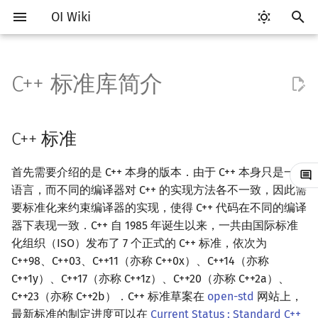
OI Wiki
键
入
C++ 标准库简介
Getting Started
比赛相关简介
工具软件简介
Hello, World!
C++ 标准
STL 容器简介
类
算法基础简介
搜索部分简介
动态规划部分简介
字符串部分简介
数学部分简介
数据结构部分简介
图论部分简介
计算几何部分简介
杂项简介
RMQ
OI 赛事与赛制
题型概述
读入、输出优化
Vim
评测工具简介
Testlib 简介
分支
数组
pb_ds 简介
复杂度简介
排序简介
DP 优化简介
后缀数组简介
数字系统简介
数论基础
多项式与生成函数简介
排列组合
线性代数简介
线性规划基础
基本概念
基本概念
博弈论简介
插值
并查集
堆简介
分块思想
线段树基础
二叉搜索树 & 平衡树
可持久化数据结构简介
线段树套线段树
Link Cut Tree
树基础
最短路
最小生成树
强连通分量
网络流简介
图匹配
离线算法简介
随机函数
以
开
关于本项目
赛事
代码编辑工具
C++ 语法基础
标准模板库（STL）
迭代器
命名空间
复杂度
DFS（搜索）
动态规划基础
字符串基础
布尔代数
栈
图论相关概念
二维计算几何基础
离散化
并查集应用
ICPC/CCPC 赛事与赛制
交互题
分段打表
Emacs
Arbiter
通用
循环
结构体
堆
均摊复杂度
选择排序
单调队列/单调栈优化
最优原地后缀排序算法
进位制
模算术简介
代数基本定理
抽屉原理
向量
单纯形法
群论
条件概率与独立性
公平组合游戏
数值积分
并查集复杂度
二叉堆
块状数组
线段树合并 & 分裂
Treap
可持久化线段树
平衡树套线段树
全局平衡二叉树
树的直径
差分约束
最小树形图
双连通分量
最大流
二分图最大匹配
CDQ 分治
随机化技巧
C++ 标准
始
如何参与
题型
评测工具
变量
Boost 库
序列式容器
值类别
枚举
BFS（搜索）
记忆化搜索
标准库
数字系统
队列
图的存储
三维计算几何基础
双指针
括号序列
常见错误
VS Code
Cena
Generator
联合体
平衡树
冒泡排序
斜率优化
平衡三进制
素数
快速傅里叶变换
容斥原理
内积和外积
环论
随机变量
零和游戏
高斯消元
配对堆
块状链表
李超线段树
Splay 树
可持久化块状数组
线段树套平衡树
Euler Tour Tree
树的中心
k 短路
最小直径生成树
割点和桥
最小割
二分图最大权匹配
整体二分
爬山算法
首先需要介绍的是 C++ 本身的版本．由于 C++ 本身只是一门
搜
语言，而不同的编译器对 C++ 的实现方法各不一致，因此需
OI Wiki 不是什么
学习路线
命令行
运算
参考资料
关联式容器
重载运算符
模拟
双向搜索
背包 DP
字符串匹配
位操作
链表
DFS（图论）
距离
离线算法
线段树与离线询问
常见技巧
Atom
CCR Plus
Validator
指针
插入排序
四边形不等式优化
格雷码
最大公约数
快速数论变换
斐波那契数列
矩阵
域论
随机变量的数字特征
非公平组合游戏
牛顿迭代法
左偏树
树分块
猫树
WBLT
可持久化平衡树
树状数组套权值线段树
Top Tree
树的重心
同余最短路
圆方树
费用流
一般图最大匹配
莫队算法
模拟退火
索
要标准化来约束编译器的实现，使得 C++ 代码在不同的编译
器下表现一致．C++ 自 1985 年诞生以来，一共由国际标准
格式手册
学习资源
命令行编译与调试
流程控制语句
无序关联式容器
引用
递归 & 分治
启发式搜索
区间 DP
字符串哈希
二进制集合操作
哈希表
BFS（图论）
Pick 定理
分数规划
Eclipse
Lemon
Interactor
计数排序
Slope Trick 优化
欧拉函数
快速沃尔什变换
错位排列
初等变换
Schreier–Sims 算法
概率不等式
Sqrt Tree
区间最值操作 & 区间历史
替罪羊树
可持久化字典树
分块套树状数组
最近公共祖先
点/边连通度
上下界网络流
一般图最大权匹配
化组织（ISO）发布了 7 个正式的 C++ 标准，依次为
值
C++98、C++03、C++11（亦称 C++0x）、C++14（亦称
数学符号表
技巧
编译器
高级数据类型
容器适配器
常量
贪心
A*
DAG 上的 DP
字典树 (Trie)
高精度计算
并查集
树上问题
三角剖分
随机化
Notepad++
Checker
基数排序
WQS 二分
筛法
Chirp Z 变换
卡特兰数
行列式
笛卡尔树
可持久化可并堆
树链剖分
Stoer–Wagner 算法
稳定匹配
C++1y）、C++17（亦称 C++1z）、C++20（亦称 C++2a）、
Kinetic Tournament Tree
C++23（亦称 C++2b）．C++ 标准草案在
open-std
网站上，
F.A.Q.
出题
WSL (Windows 10)
函数
新版 C++ 特性
排序
迭代加深搜索
树形 DP
前缀函数与 KMP 算法
快速幂
堆
有向无环图
凸包
悬线法
Kate
快速排序
状态设计优化
分解质因数
多项式牛顿迭代
斯特林数
线性空间
Size Balanced Tree
树上启发式合并
最新标准的制定进度可以在
Current Status : Standard C++