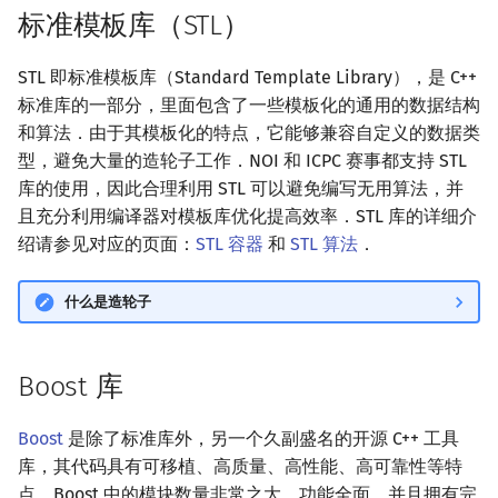
标准模板库（STL）
回文树
概率论
可持久化数据结构
欧拉图
Kahan 求和
二次剩余
STL 即标准模板库（Standard Template Library），是 C++
序列自动机
博弈论
树套树
哈密顿图
珂朵莉树/颜色段均摊
阶 & 原根
标准库的一部分，里面包含了一些模板化的通用的数据结构
和算法．由于其模板化的特点，它能够兼容自定义的数据类
最小表示法
数值算法
K-D Tree
二分图
空间优化简介
离散对数
型，避免大量的造轮子工作．NOI 和 ICPC 赛事都支持 STL
库的使用，因此合理利用 STL 可以避免编写无用算法，并
Lyndon 分解
序理论
动态树
平面图
高次剩余 & 单位根
且充分利用编译器对模板库优化提高效率．STL 库的详细介
Main–Lorentz 算法
杨氏矩阵
析合树
弦图
绍请参见对应的页面：
STL 容器
和
数论分块
STL 算法
．
拟阵
PQ 树
图的着色
狄利克雷卷积
什么是造轮子
Berlekamp–Massey 算法
手指树
网络流
莫比乌斯反演
Boost 库
霍夫曼树
图的匹配
杜教筛
Boost
是除了标准库外，另一个久副盛名的开源 C++ 工具
Prüfer 序列
Powerful Number 筛
库，其代码具有可移植、高质量、高性能、高可靠性等特
点．Boost 中的模块数量非常之大，功能全面，并且拥有完