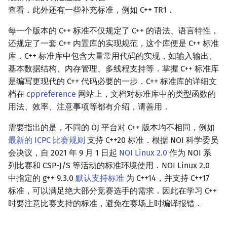
查看．此外还有一些补充标准，例如 C++ TR1．
镜像站列表
Special Judge
文件操作
Lambda 表达式
前缀和 & 差分
IDA*
状压 DP
Boyer–Moore 算法
置换和排列
块状数据结构
拓扑排序
扫描线
有限状态自动机
Dev-C++
归并排序
裴蜀定理 & 一次不定方程
多项式多点求值|快速插值
贝尔数
线性基
AVL 树
虚树
每一个版本的 C++ 标准不仅规定了 C++ 的语法、语言特性，
致谢
Testlib
pb_ds
二分
回溯法
数位 DP
Z 函数（扩展 KMP）
弧度制与坐标系
单调栈
最短路问题
旋转卡壳
计算理论基础
CLion
堆排序
费马小定理 & 欧拉定理
多项式初等函数
伯努利数
线性映射
红黑树
树分治
还规定了一套 C++ 内置库的实现规范，这个库便是 C++ 标准
库．C++ 标准库中包含大量常用代码的实现，如输入输出、
Polygon
编译优化
倍增
Dancing Links
插头 DP
AC 自动机
复数
单调队列
生成树问题
半平面交
字节顺序
Geany
桶排序
模逆元
常系数齐次线性递推
Entringer Number
特征多项式
左偏红黑树
动态树分治
基本数据结构、内存管理、多线程支持等．掌握 C++ 标准库
是编写更现代的 C++ 代码必要的一步．C++ 标准库的详细文
OJ 工具
构造
Alpha–Beta 剪枝
计数 DP
后缀数组 (SA)
数论
ST 表
斯坦纳树
平面最近点对
约瑟夫问题
Xcode
希尔排序
线性同余方程
多项式平移|连续点值平移
Eulerian Number
对角化
AA 树
AHU 算法
档在
cppreference
网站上，文档对标准库中的类型函数的
用法、效率、注意事项等都有介绍，请善用．
LaTeX 入门
优化
动态 DP
后缀自动机 (SAM)
多项式与生成函数
树状数组
拆点
随机增量法
表达式求值
GUIDE
锦标赛排序
中国剩余定理
符号化方法
分拆数
Jordan标准型
树哈希
需要指出的是，不同的 OJ 平台对 C++ 版本均不相同，例如
Git
概率 DP
后缀平衡树
组合数学
线段树
连通性相关
反演变换
在一台机器上规划任务
Sublime Text
Tim 排序
升幂引理
Lagrange 反演
范德蒙德卷积
树上随机游走
最新的 ICPC 比赛规则
支持 C++20 标准．根据 NOI 科学委员
会决议，自 2021 年 9 月 1 日起
NOI Linux 2.0
作为 NOI 系
DP 套 DP
广义后缀自动机
线性代数
划分树
环计数问题
计算几何杂项
主元素问题
CP Editor
排序相关 STL
阶乘取模
形式幂级数复合|复合逆
Pólya 计数
列比赛和 CSP-J/S 等活动的标准环境使用．NOI Linux 2.0
中指定的 g++ 9.3.0
默认支持标准
为 C++14，并支持 C++17
DP 优化
后缀树
线性规划
二叉搜索树 & 平衡树
最小环
Garsia–Wachs 算法
Code::Blocks
排序应用
卢卡斯定理
普通生成函数
图论计数
标准，可以满足绝大部分竞赛选手的需求．因此在学习 C++
时要注意比赛支持的标准，避免在赛场上时编译报错．
其它 DP 方法
Manacher
抽象代数
跳表
2-SAT
15-puzzle
同余方程
指数生成函数