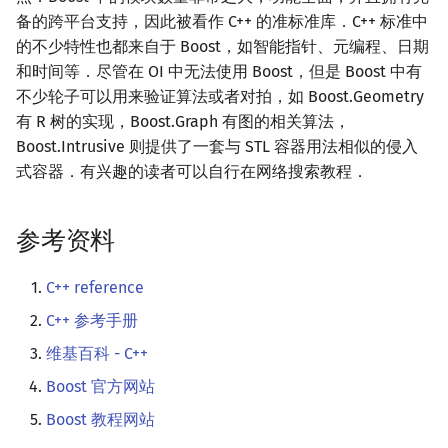
矩阵树定理
Min_25 筛
备的跨平台支持，因此被看作 C++ 的准标准库．C++ 标准中
的不少特性也都来自于 Boost，如智能指针、元编程、日期
LGV 引理
洲阁筛
和时间等．尽管在 OI 中无法使用 Boost，但是 Boost 中有
不少轮子可以用来验证算法或者对拍，如 Boost.Geometry
最大团搜索算法
类欧几里德算法
有 R 树的实现，Boost.Graph 有图的相关算法，
Boost.Intrusive 则提供了一套与 STL 容器用法相似的侵入
支配树
Meissel–Lehmer 算法
式容器．有兴趣的读者可以自行在网络搜索教程．
图上随机游走
连分数
参考资料
Stern–Brocot 树与 Farey
C++ reference
二次域
C++ 参考手册
维基百科 - C++
Pell 方程
Boost 官方网站
Boost 教程网站