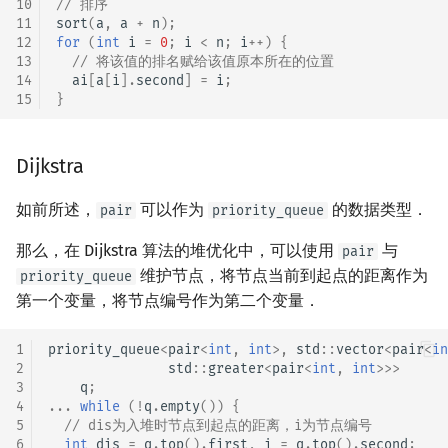
10
// 排序
11
sort
(
a
,
a
+
n
);
12
for
(
int
i
=
0
;
i
<
n
;
i
++
)
{
13
// 将该值的排名赋给该值原本所在的位置
14
ai
[
a
[
i
].
second
]
=
i
;
15
}
Dijkstra
如前所述，
可以作为
的数据类型．
pair
priority_queue
那么，在 Dijkstra 算法的堆优化中，可以使用
与
pair
维护节点，将节点当前到起点的距离作为
priority_queue
第一个变量，将节点编号作为第二个变量．
1
priority_queue
<
pair
<
int
,
int
>
,
std
::
vector
<
pair
<
in
2
std
::
greater
<
pair
<
int
,
int
>>>
3
q
;
4
...
while
(
!
q
.
empty
())
{
5
// dis为入堆时节点到起点的距离，i为节点编号
6
int
dis
=
q
.
top
().
first
,
i
=
q
.
top
().
second
;