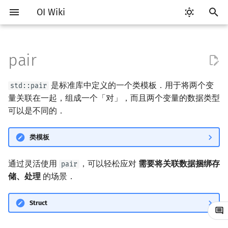
OI Wiki
键
入
pair
Getting Started
比赛相关简介
工具软件简介
Hello, World!
STL 容器简介
使用
类
算法基础简介
搜索部分简介
动态规划部分简介
字符串部分简介
数学部分简介
数据结构部分简介
图论部分简介
计算几何部分简介
杂项简介
RMQ
OI 赛事与赛制
题型概述
读入、输出优化
Vim
评测工具简介
Testlib 简介
分支
数组
pb_ds 简介
复杂度简介
排序简介
DP 优化简介
后缀数组简介
数字系统简介
数论基础
多项式与生成函数简介
排列组合
线性代数简介
线性规划基础
基本概念
基本概念
博弈论简介
插值
并查集
堆简介
分块思想
线段树基础
二叉搜索树 & 平衡树
可持久化数据结构简介
线段树套线段树
Link Cut Tree
树基础
最短路
最小生成树
强连通分量
网络流简介
图匹配
离线算法简介
随机函数
以
是标准库中定义的一个类模板．用于将两个变
std::pair
开
关于本项目
赛事
代码编辑工具
C++ 语法基础
迭代器
命名空间
复杂度
DFS（搜索）
动态规划基础
字符串基础
布尔代数
栈
图论相关概念
二维计算几何基础
离散化
并查集应用
初始化
ICPC/CCPC 赛事与赛制
交互题
分段打表
Emacs
Arbiter
通用
循环
结构体
堆
均摊复杂度
选择排序
单调队列/单调栈优化
最优原地后缀排序算法
进位制
模算术简介
代数基本定理
抽屉原理
向量
单纯形法
群论
条件概率与独立性
公平组合游戏
数值积分
并查集复杂度
二叉堆
块状数组
线段树合并 & 分裂
Treap
可持久化线段树
平衡树套线段树
全局平衡二叉树
树的直径
差分约束
最小树形图
双连通分量
最大流
二分图最大匹配
CDQ 分治
随机化技巧
量关联在一起，组成一个「对」，而且两个变量的数据类型
始
可以是不同的．
如何参与
题型
评测工具
变量
序列式容器
值类别
枚举
BFS（搜索）
记忆化搜索
标准库
数字系统
队列
图的存储
三维计算几何基础
双指针
括号序列
访问
常见错误
VS Code
Cena
Generator
联合体
平衡树
冒泡排序
斜率优化
平衡三进制
素数
快速傅里叶变换
容斥原理
内积和外积
环论
随机变量
零和游戏
高斯消元
配对堆
块状链表
李超线段树
Splay 树
可持久化块状数组
线段树套平衡树
Euler Tour Tree
树的中心
k 短路
最小直径生成树
割点和桥
最小割
二分图最大权匹配
整体二分
爬山算法
搜
类模板
OI Wiki 不是什么
学习路线
命令行
运算
关联式容器
重载运算符
模拟
双向搜索
背包 DP
字符串匹配
位操作
链表
DFS（图论）
距离
离线算法
线段树与离线询问
比较
常见技巧
Atom
CCR Plus
Validator
指针
插入排序
四边形不等式优化
格雷码
最大公约数
快速数论变换
斐波那契数列
矩阵
域论
随机变量的数字特征
非公平组合游戏
牛顿迭代法
左偏树
树分块
猫树
WBLT
可持久化平衡树
树状数组套权值线段树
Top Tree
树的重心
同余最短路
圆方树
费用流
一般图最大匹配
莫队算法
模拟退火
索
通过灵活使用
，可以轻松应对
需要将关联数据捆绑存
pair
格式手册
学习资源
命令行编译与调试
流程控制语句
无序关联式容器
引用
递归 & 分治
启发式搜索
区间 DP
字符串哈希
二进制集合操作
哈希表
BFS（图论）
Pick 定理
分数规划
赋值与交换
Eclipse
Lemon
Interactor
计数排序
Slope Trick 优化
欧拉函数
快速沃尔什变换
错位排列
初等变换
Schreier–Sims 算法
概率不等式
Sqrt Tree
区间最值操作 & 区间历史
替罪羊树
可持久化字典树
分块套树状数组
最近公共祖先
点/边连通度
上下界网络流
一般图最大权匹配
储、处理
的场景．
值
数学符号表
技巧
编译器
高级数据类型
容器适配器
应用举例
常量
贪心
A*
DAG 上的 DP
字典树 (Trie)
高精度计算
并查集
树上问题
三角剖分
随机化
Notepad++
Checker
基数排序
WQS 二分
筛法
Chirp Z 变换
卡特兰数
行列式
笛卡尔树
可持久化可并堆
树链剖分
Stoer–Wagner 算法
稳定匹配
Struct
Kinetic Tournament Tree
F.A.Q.
出题
WSL (Windows 10)
函数
新版 C++ 特性
排序
迭代加深搜索
树形 DP
前缀函数与 KMP 算法
快速幂
堆
有向无环图
凸包
悬线法
离散化
Kate
快速排序
状态设计优化
分解质因数
多项式牛顿迭代
斯特林数
线性空间
Size Balanced Tree
树上启发式合并