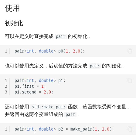
使用
镜像站列表
Special Judge
文件操作
Lambda 表达式
前缀和 & 差分
IDA*
状压 DP
Boyer–Moore 算法
置换和排列
块状数据结构
拓扑排序
扫描线
有限状态自动机
Dijkstra
Dev-C++
归并排序
裴蜀定理 & 一次不定方程
多项式多点求值|快速插值
贝尔数
线性基
AVL 树
虚树
初始化
致谢
Testlib
pb_ds
二分
回溯法
数位 DP
Z 函数（扩展 KMP）
弧度制与坐标系
单调栈
最短路问题
旋转卡壳
计算理论基础
pair 与 map
CLion
堆排序
费马小定理 & 欧拉定理
多项式初等函数
伯努利数
线性映射
红黑树
树分治
可以在定义时直接完成
的初始化．
pair
Polygon
编译优化
倍增
Dancing Links
插头 DP
AC 自动机
复数
单调队列
生成树问题
半平面交
字节顺序
Geany
桶排序
模逆元
常系数齐次线性递推
Entringer Number
特征多项式
左偏红黑树
动态树分治
1
pair
<
int
,
double
>
p0
(
1
,
2.0
);
OJ 工具
构造
Alpha–Beta 剪枝
计数 DP
后缀数组 (SA)
数论
ST 表
斯坦纳树
平面最近点对
约瑟夫问题
Xcode
希尔排序
线性同余方程
多项式平移|连续点值平移
Eulerian Number
对角化
AA 树
AHU 算法
也可以使用先定义，后赋值的方法完成
的初始化．
pair
LaTeX 入门
优化
动态 DP
后缀自动机 (SAM)
多项式与生成函数
树状数组
拆点
随机增量法
表达式求值
GUIDE
锦标赛排序
中国剩余定理
符号化方法
分拆数
Jordan标准型
树哈希
1
pair
<
int
,
double
>
p1
;
Git
概率 DP
后缀平衡树
组合数学
线段树
连通性相关
反演变换
在一台机器上规划任务
Sublime Text
Tim 排序
升幂引理
Lagrange 反演
范德蒙德卷积
树上随机游走
2
p1
.
first
=
1
;
3
p1
.
second
=
2.0
;
DP 套 DP
广义后缀自动机
线性代数
划分树
环计数问题
计算几何杂项
主元素问题
CP Editor
排序相关 STL
阶乘取模
形式幂级数复合|复合逆
Pólya 计数
还可以使用
函数．该函数接受两个变量，
std::make_pair
DP 优化
后缀树
线性规划
二叉搜索树 & 平衡树
最小环
Garsia–Wachs 算法
Code::Blocks
排序应用
卢卡斯定理
普通生成函数
图论计数
并返回由这两个变量组成的
．
pair
其它 DP 方法
Manacher
抽象代数
跳表
2-SAT
15-puzzle
同余方程
指数生成函数
1
pair
<
int
,
double
>
p2
=
make_pair
(
1
,
2.0
);