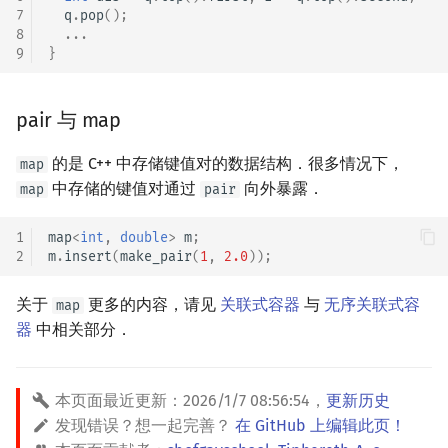
7
q
.
pop
();
8
...
9
}
pair 与 map
的是 C++ 中存储键值对的数据结构．很多情况下，
map
中存储的键值对通过
向外暴露．
map
pair
1
map
<
int
,
double
>
m
;
2
m
.
insert
(
make_pair
(
1
,
2.0
));
关于
更多的内容，请见
关联式容器
与
无序关联式容
map
器
中相关部分．
本页面最近更新：
2026/1/7 08:56:54
，
更新历史
发现错误？想一起完善？
在 GitHub 上编辑此页！