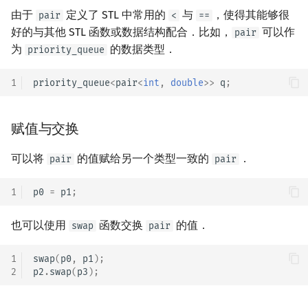
由于
定义了 STL 中常用的
与
，使得其能够很
pair
<
==
好的与其他 STL 函数或数据结构配合．比如，
可以作
pair
为
的数据类型．
priority_queue
1
priority_queue
<
pair
<
int
,
double
>>
q
;
赋值与交换
可以将
的值赋给另一个类型一致的
．
pair
pair
1
p0
=
p1
;
也可以使用
函数交换
的值．
swap
pair
1
swap
(
p0
,
p1
);
2
p2
.
swap
(
p3
);