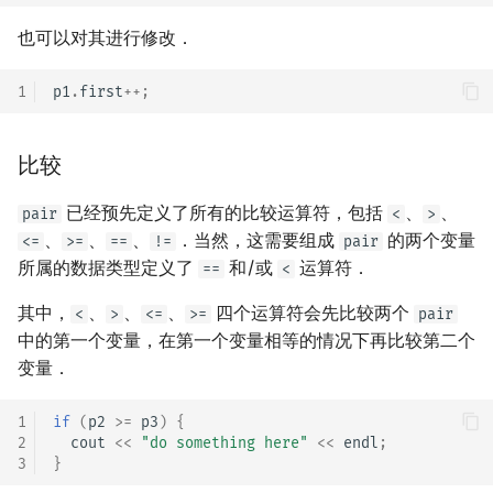
矩阵树定理
Min_25 筛
也可以对其进行修改．
LGV 引理
洲阁筛
1
p1
.
first
++
;
最大团搜索算法
类欧几里德算法
比较
支配树
Meissel–Lehmer 算法
已经预先定义了所有的比较运算符，包括
、
、
pair
<
>
图上随机游走
连分数
、
、
、
．当然，这需要组成
的两个变量
<=
>=
==
!=
pair
所属的数据类型定义了
和/或
运算符．
==
<
Stern–Brocot 树与 Farey
其中，
、
、
、
四个运算符会先比较两个
<
>
<=
>=
pair
中的第一个变量，在第一个变量相等的情况下再比较第二个
二次域
变量．
Pell 方程
1
if
(
p2
>=
p3
)
{
2
cout
<<
"do something here"
<<
endl
;
3
}