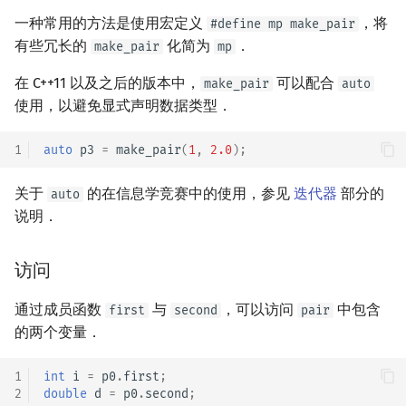
回文树
概率论
可持久化数据结构
欧拉图
Kahan 求和
二次剩余
一种常用的方法是使用宏定义
，将
#define mp make_pair
有些冗长的
化简为
．
make_pair
mp
序列自动机
博弈论
树套树
哈密顿图
珂朵莉树/颜色段均摊
阶 & 原根
在 C++11 以及之后的版本中，
可以配合
make_pair
auto
使用，以避免显式声明数据类型．
最小表示法
数值算法
K-D Tree
二分图
空间优化简介
离散对数
1
auto
p3
=
make_pair
(
1
,
2.0
);
Lyndon 分解
序理论
动态树
平面图
高次剩余 & 单位根
关于
的在信息学竞赛中的使用，参见
迭代器
部分的
auto
Main–Lorentz 算法
杨氏矩阵
析合树
弦图
数论分块
说明．
拟阵
PQ 树
图的着色
狄利克雷卷积
访问
Berlekamp–Massey 算法
手指树
网络流
莫比乌斯反演
通过成员函数
与
，可以访问
中包含
first
second
pair
霍夫曼树
图的匹配
的两个变量．
杜教筛
Prüfer 序列
Powerful Number 筛
1
int
i
=
p0
.
first
;
2
double
d
=
p0
.
second
;