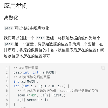
应用举例
离散化
可以轻松实现离散化．
pair
我们可以创建一个
数组，将原始数据的值作为每个
pair
第一个变量，将原始数据的位置作为第二个变量．在
pair
排序后，将原始数据值的排名（该值排序后所在的位置）赋
给该值原本所在的位置即可．
 1
// a为原始数据
 2
pair
<
int
,
int
>
a
[
MAXN
];
 3
// ai为离散化后的数据
 4
int
ai
[
MAXN
];
 5
for
(
int
i
=
0
;
i
<
n
;
i
++
)
{
 6
// first为原始数据的值，second为原始数据的位置
 7
scanf
(
"%d"
,
&
a
[
i
].
first
);
 8
a
[
i
].
second
=
i
;
 9
}