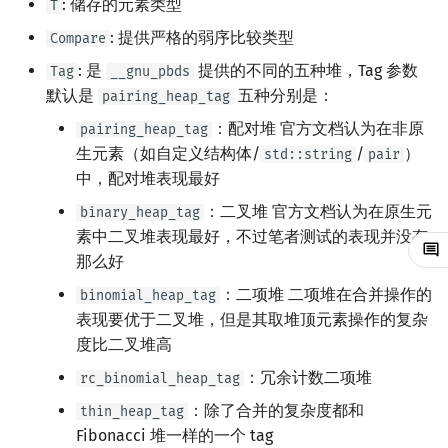
: 储存的元素类型
T
镜像站列表
Special Judge
文件操作
前缀和 & 差分
IDA*
状压 DP
Boyer–Moore 算法
置换和排列
块状数据结构
拓扑排序
扫描线
有限状态自动机
Dev-C++
归并排序
裴蜀定理 & 一次不定方程
多项式多点求值|快速插值
贝尔数
线性基
AVL 树
虚树
: 提供严格的弱序比较类型
Compare
: 是
提供的不同的五种堆，Tag 参数
Tag
__gnu_pbds
致谢
Testlib
二分
回溯法
数位 DP
Z 函数（扩展 KMP）
弧度制与坐标系
单调栈
最短路问题
旋转卡壳
计算理论基础
CLion
堆排序
费马小定理 & 欧拉定理
多项式初等函数
伯努利数
线性映射
红黑树
树分治
默认是
五种分别是：
pairing_heap_tag
Polygon
倍增
Dancing Links
插头 DP
AC 自动机
复数
单调队列
生成树问题
半平面交
字节顺序
：配对堆 官方文档认为在非原
Geany
桶排序
模逆元
常系数齐次线性递推
Entringer Number
特征多项式
左偏红黑树
动态树分治
pairing_heap_tag
生元素（如自定义结构体/
/
）
std::string
pair
OJ 工具
构造
Alpha–Beta 剪枝
计数 DP
后缀数组 (SA)
数论
ST 表
斯坦纳树
平面最近点对
约瑟夫问题
Xcode
希尔排序
线性同余方程
多项式平移|连续点值平移
Eulerian Number
对角化
AA 树
AHU 算法
中，配对堆表现最好
：二叉堆 官方文档认为在原生元
binary_heap_tag
LaTeX 入门
优化
动态 DP
后缀自动机 (SAM)
多项式与生成函数
树状数组
拆点
随机增量法
表达式求值
GUIDE
锦标赛排序
中国剩余定理
符号化方法
分拆数
Jordan标准型
树哈希
素中二叉堆表现最好，不过笔者测试的表现并没有
那么好
Git
概率 DP
后缀平衡树
组合数学
线段树
连通性相关
反演变换
在一台机器上规划任务
Sublime Text
Tim 排序
升幂引理
Lagrange 反演
范德蒙德卷积
树上随机游走
：二项堆 二项堆在合并操作的
binomial_heap_tag
表现要优于二叉堆，但是其取堆顶元素操作的复杂
DP 套 DP
广义后缀自动机
线性代数
划分树
环计数问题
计算几何杂项
主元素问题
CP Editor
排序相关 STL
阶乘取模
形式幂级数复合|复合逆
Pólya 计数
度比二叉堆高
DP 优化
后缀树
线性规划
二叉搜索树 & 平衡树
最小环
Garsia–Wachs 算法
Code::Blocks
排序应用
卢卡斯定理
普通生成函数
图论计数
：冗余计数二项堆
rc_binomial_heap_tag
：除了合并的复杂度都和
thin_heap_tag
其它 DP 方法
Manacher
抽象代数
跳表
2-SAT
15-puzzle
同余方程
指数生成函数
Fibonacci 堆一样的一个 tag