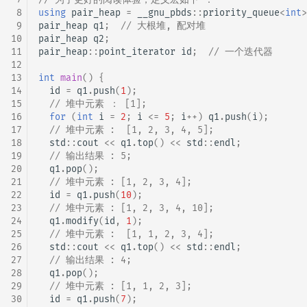
 8
using
pair_heap
=
__gnu_pbds
::
priority_queue
<
int
>
 9
pair_heap
q1
;
// 大根堆, 配对堆
10
pair_heap
q2
;
11
pair_heap
::
point_iterator
id
;
// 一个迭代器
12
13
int
main
()
{
14
id
=
q1
.
push
(
1
);
15
// 堆中元素 ： [1];
16
for
(
int
i
=
2
;
i
<=
5
;
i
++
)
q1
.
push
(
i
);
17
// 堆中元素 :  [1, 2, 3, 4, 5];
18
std
::
cout
<<
q1
.
top
()
<<
std
::
endl
;
19
// 输出结果 : 5;
20
q1
.
pop
();
21
// 堆中元素 : [1, 2, 3, 4];
22
id
=
q1
.
push
(
10
);
23
// 堆中元素 : [1, 2, 3, 4, 10];
24
q1
.
modify
(
id
,
1
);
25
// 堆中元素 :  [1, 1, 2, 3, 4];
26
std
::
cout
<<
q1
.
top
()
<<
std
::
endl
;
27
// 输出结果 : 4;
28
q1
.
pop
();
29
// 堆中元素 : [1, 1, 2, 3];
30
id
=
q1
.
push
(
7
);