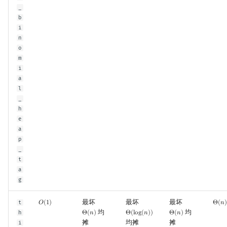
_
b
i
n
o
m
i
a
l
_
h
e
a
p
_
t
a
g
最坏
最坏
最坏
t
𝑂
(
1
)
Θ
(
𝑛
)
O
(
1
)
Θ
(
n
)
均
均
h
Θ
(
𝑛
)
Θ
(
l
o
g
(
𝑛
)
)
Θ
(
𝑛
)
Θ
(
n
)
Θ
(
log
(
n
)
)
Θ
(
n
)
摊
均摊
摊
i