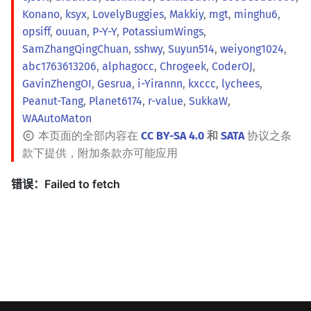
Konano
,
ksyx
,
LovelyBuggies
,
Makkiy
,
mgt
,
minghu6
,
opsiff
,
ouuan
,
P-Y-Y
,
PotassiumWings
,
SamZhangQingChuan
,
sshwy
,
Suyun514
,
weiyong1024
,
abc1763613206
,
alphagocc
,
Chrogeek
,
CoderOJ
,
GavinZhengOI
,
Gesrua
,
i-Yirannn
,
kxccc
,
lychees
,
Peanut-Tang
,
Planet6174
,
r-value
,
SukkaW
,
WAAutoMaton
本页面的全部内容在
CC BY-SA 4.0
和
SATA
协议之条
款下提供，附加条款亦可能应用