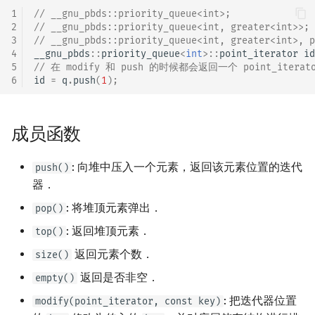
矩阵树定理
Min_25 筛
1
// __gnu_pbds::priority_queue<int>;
2
// __gnu_pbds::priority_queue<int, greater<int>>;
3
// __gnu_pbds::priority_queue<int, greater<int>, p
LGV 引理
洲阁筛
4
__gnu_pbds
::
priority_queue
<
int
>::
point_iterator
id
5
// 在 modify 和 push 的时候都会返回一个 point_ite
最大团搜索算法
类欧几里德算法
6
id
=
q
.
push
(
1
);
支配树
Meissel–Lehmer 算法
成员函数
图上随机游走
连分数
: 向堆中压入一个元素，返回该元素位置的迭代
push()
Stern–Brocot 树与 Farey
器．
: 将堆顶元素弹出．
pop()
二次域
: 返回堆顶元素．
top()
Pell 方程
返回元素个数．
size()
返回是否非空．
empty()
: 把迭代器位置
modify(point_iterator, const key)