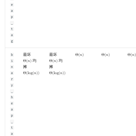
e
a
p
_
t
a
g
最坏
最坏
b
Θ
(
𝑛
)
Θ
(
𝑛
)
Θ
(
𝑛
)
Θ
(
n
)
Θ
(
n
)
Θ
(
n
)
均
均
i
Θ
(
𝑛
)
Θ
(
𝑛
)
Θ
(
n
)
Θ
(
n
)
摊
摊
n
a
Θ
(
l
o
g
(
𝑛
)
)
Θ
(
l
o
g
(
𝑛
)
)
Θ
(
log
(
n
)
)
Θ
(
log
(
n
)
)
r
y
_
h
e
a
p
_
t
a