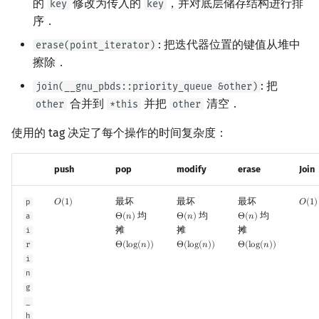
的
修改为传入的
，并对底层储存结构进行排
key
key
序．
: 把迭代器位置的键值从堆中
erase(point_iterator)
擦除．
: 把
join(__gnu_pbds::priority_queue &other)
合并到
并把
清空．
other
*this
other
使用的 tag 决定了每个操作的时间复杂度：
push
pop
modify
erase
Join
最坏
最坏
最坏
p
𝑂
(
1
)
𝑂
(
1
)
O
(
1
)
O
(
1
)
均
均
均
a
Θ
(
𝑛
)
Θ
(
𝑛
)
Θ
(
𝑛
)
Θ
(
n
)
Θ
(
n
)
Θ
(
n
)
摊
摊
摊
i
r
Θ
(
l
o
g
(
𝑛
)
)
Θ
(
l
o
g
(
𝑛
)
)
Θ
(
l
o
g
(
𝑛
)
)
Θ
(
log
(
n
)
)
Θ
(
log
(
n
)
)
Θ
(
log
(
n
)
)
i
n
g
_
h