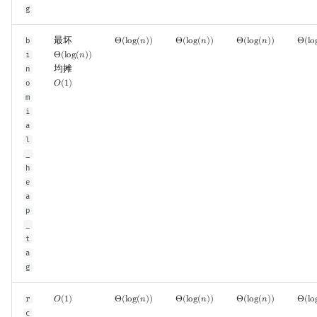
g
最坏
b
Θ
(
l
o
g
(
𝑛
)
)
Θ
(
l
o
g
(
𝑛
)
)
Θ
(
l
o
g
(
𝑛
)
)
Θ
(
l
o
Θ
(
log
(
n
)
)
Θ
(
log
(
n
)
)
Θ
(
log
(
n
)
)
Θ
(
lo
i
Θ
(
l
o
g
(
𝑛
)
)
Θ
(
log
(
n
)
)
均摊
n
o
𝑂
(
1
)
O
(
1
)
m
i
a
l
_
h
e
a
p
_
t
a
g
r
𝑂
(
1
)
Θ
(
l
o
g
(
𝑛
)
)
Θ
(
l
o
g
(
𝑛
)
)
Θ
(
l
o
g
(
𝑛
)
)
Θ
(
l
o
O
(
1
)
Θ
(
log
(
n
)
)
Θ
(
log
(
n
)
)
Θ
(
log
(
n
)
)
Θ
(
lo
c