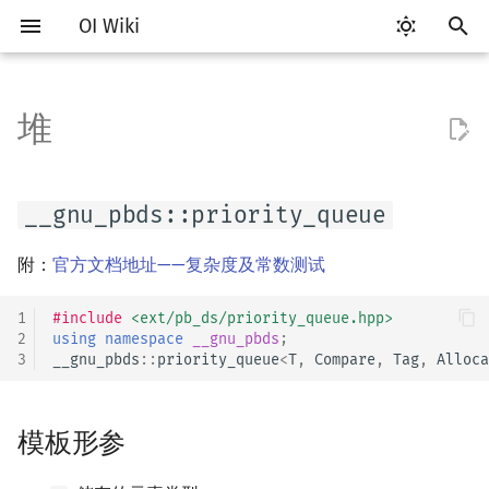
OI Wiki
键
入
堆
Getting Started
比赛相关简介
工具软件简介
Hello, World!
C++ 标准库简介
__gnu_pbds::priority_queue
算法基础简介
搜索部分简介
动态规划部分简介
字符串部分简介
数学部分简介
数据结构部分简介
图论部分简介
计算几何部分简介
杂项简介
RMQ
OI 赛事与赛制
题型概述
读入、输出优化
Vim
评测工具简介
Testlib 简介
分支
数组
STL 容器简介
复杂度简介
排序简介
DP 优化简介
后缀数组简介
数字系统简介
数论基础
多项式与生成函数简介
排列组合
线性代数简介
线性规划基础
基本概念
基本概念
博弈论简介
插值
并查集
堆简介
分块思想
线段树基础
二叉搜索树 & 平衡树
可持久化数据结构简介
线段树套线段树
Link Cut Tree
树基础
最短路
最小生成树
强连通分量
网络流简介
图匹配
离线算法简介
随机函数
以
开
关于本项目
赛事
代码编辑工具
C++ 语法基础
STL 容器
模板形参
复杂度
DFS（搜索）
动态规划基础
字符串基础
布尔代数
栈
图论相关概念
二维计算几何基础
离散化
并查集应用
ICPC/CCPC 赛事与赛制
交互题
分段打表
Emacs
Arbiter
通用
循环
结构体
迭代器
均摊复杂度
选择排序
单调队列/单调栈优化
最优原地后缀排序算法
进位制
模算术简介
代数基本定理
抽屉原理
向量
单纯形法
群论
条件概率与独立性
公平组合游戏
数值积分
并查集复杂度
二叉堆
块状数组
线段树合并 & 分裂
Treap
可持久化线段树
平衡树套线段树
全局平衡二叉树
树的直径
差分约束
最小树形图
双连通分量
最大流
二分图最大匹配
CDQ 分治
随机化技巧
__gnu_pbds::priority_queue
始
如何参与
题型
评测工具
变量
STL 算法
构造方式
枚举
BFS（搜索）
记忆化搜索
标准库
数字系统
队列
图的存储
三维计算几何基础
双指针
括号序列
常见错误
VS Code
Cena
Generator
联合体
序列式容器
冒泡排序
斜率优化
平衡三进制
素数
快速傅里叶变换
容斥原理
内积和外积
环论
随机变量
零和游戏
高斯消元
配对堆
块状链表
李超线段树
Splay 树
可持久化块状数组
线段树套平衡树
Euler Tour Tree
树的中心
k 短路
最小直径生成树
割点和桥
最小割
二分图最大权匹配
整体二分
爬山算法
附：
官方文档地址——复杂度及常数测试
搜
OI Wiki 不是什么
学习路线
命令行
运算
bitset
成员函数
模拟
双向搜索
背包 DP
字符串匹配
位操作
链表
DFS（图论）
距离
离线算法
线段树与离线询问
常见技巧
Atom
CCR Plus
Validator
指针
关联式容器
插入排序
四边形不等式优化
格雷码
最大公约数
快速数论变换
斐波那契数列
矩阵
域论
随机变量的数字特征
非公平组合游戏
牛顿迭代法
左偏树
树分块
猫树
WBLT
可持久化平衡树
树状数组套权值线段树
Top Tree
树的重心
同余最短路
圆方树
费用流
一般图最大匹配
莫队算法
模拟退火
索
1
#include
<ext/pb_ds/priority_queue.hpp>
2
using
namespace
__gnu_pbds
;
3
__gnu_pbds
::
priority_queue
<
T
,
Compare
,
Tag
,
Alloca
格式手册
学习资源
命令行编译与调试
流程控制语句
string
示例
递归 & 分治
启发式搜索
区间 DP
字符串哈希
二进制集合操作
哈希表
BFS（图论）
Pick 定理
分数规划
Eclipse
Lemon
Interactor
无序关联式容器
计数排序
Slope Trick 优化
欧拉函数
快速沃尔什变换
错位排列
初等变换
Schreier–Sims 算法
概率不等式
Sqrt Tree
区间最值操作 & 区间历史
替罪羊树
可持久化字典树
分块套树状数组
最近公共祖先
点/边连通度
上下界网络流
一般图最大权匹配
值
数学符号表
技巧
编译器
高级数据类型
pair
__gnu_pbds 迭代器的失效保
贪心
A*
DAG 上的 DP
字典树 (Trie)
高精度计算
并查集
树上问题
三角剖分
随机化
Notepad++
Checker
容器适配器
基数排序
WQS 二分
筛法
Chirp Z 变换
卡特兰数
行列式
笛卡尔树
可持久化可并堆
树链剖分
Stoer–Wagner 算法
稳定匹配
模板形参
证
Kinetic Tournament Tree
（invalidation_guarantee）
F.A.Q.
出题
WSL (Windows 10)
函数
排序
迭代加深搜索
树形 DP
前缀函数与 KMP 算法
快速幂
堆
有向无环图
凸包
悬线法
Kate
快速排序
状态设计优化
分解质因数
多项式牛顿迭代
斯特林数
线性空间
Size Balanced Tree
树上启发式合并