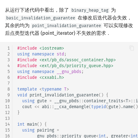
从运行下述代码中看出，除了
为
binary_heap_tag
在修改后迭代器会失效，
basic_invalidation_guarantee
其余的均为
可以实现修改
point_invalidation_guarantee
后点类型迭代器 (point_iterator) 不失效的需求．
 1
#include
<iostream>
 2
using
namespace
std
;
 3
#include
<ext/pb_ds/assoc_container.hpp>
 4
#include
<ext/pb_ds/priority_queue.hpp>
 5
using
namespace
__gnu_pbds
;
 6
#include
<cxxabi.h>
 7
 8
template
<
typename
T
>
 9
void
print_invalidation_guarantee
()
{
10
using
gute
=
__gnu_pbds
::
container_traits
<
T
>::
i
11
cout
<<
abi
::
__cxa_demangle
(
typeid
(
gute
).
name
()
12
}
13
14
int
main
()
{
15
using
pairing
=
16
__gnu_pbds
::
priority_queue
<
int
,
greater
<
int