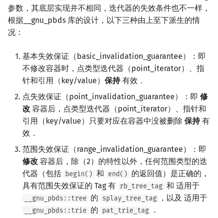
参数，其底层实现并不相同，迭代器的失效条件也不一样，
根据__gnu_pbds 库的设计，以下三种由上至下派生的情
况：
基本失效保证（basic_invalidation_guarantee）：即
不修改容器时，点类型迭代器（point_iterator）、指
针和引用（key/value）
保持
有效．
点失效保证（point_invalidation_guarantee）：即
修
改
容器后，点类型迭代器（point_iterator）、指针和
引用（key/value）只要对应在容器中没被删除
保持
有
效．
范围失效保证（range_invalidation_guarantee）：即
修改
容器后，除（2）的特性以外，任何范围类型的迭
代器（包括
和
的返回值）是正确的，
begin()
end()
具有范围失效保证的 Tag 有
和 适用于
rb_tree_tag
的
，以及 适用于
__gnu_pbds::tree
splay_tree_tag
的
．
__gnu_pbds::trie
pat_trie_tag