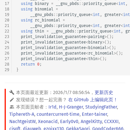
17
using
binary
=
__gnu_pbds
::
priority_queue
<
int
,
18
using
binomial
=
19
__gnu_pbds
::
priority_queue
<
int
,
greater
<
int
20
using
rc_binomial
=
21
__gnu_pbds
::
priority_queue
<
int
,
greater
<
int
22
using
thin
=
__gnu_pbds
::
priority_queue
<
int
,
gr
23
print_invalidation_guarantee
<
pairing
>
();
24
print_invalidation_guarantee
<
binary
>
();
25
print_invalidation_guarantee
<
binomial
>
();
26
print_invalidation_guarantee
<
rc_binomial
>
();
27
print_invalidation_guarantee
<
thin
>
();
28
return
0
;
29
}
本页面最近更新：
2026/1/7 08:56:54
，
更新历史
发现错误？想一起完善？
在 GitHub 上编辑此页！
本页面贡献者：
Ir1d
,
H-J-Granger
,
StudyingFather
,
Tiphereth-A
,
countercurrent-time
,
Enter-tainer
,
NachtgeistW
,
Xeonacid
,
Early0v0
,
AngelKitty
,
CCXXXI
,
cjsoft
,
diauweb
,
ezoixx130
,
GekkaSaori
,
GoodCoder666
,