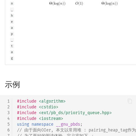
n
Θ
(
l
o
g
(
𝑛
)
)
𝑂
(
1
)
Θ
(
l
o
g
(
𝑛
)
)
Θ
(
log
(
n
)
)
O
(
1
)
Θ
(
log
(
n
)
)
_
h
e
a
p
_
t
a
g
示例
 1
#include
<algorithm>
 2
#include
<cstdio>
 3
#include
<ext/pb_ds/priority_queue.hpp>
 4
#include
<iostream>
 5
using
namespace
__gnu_pbds
;
 6
// 由于面向OIer, 本文以常用堆 : pairing_heap_tag作
 7
// 为了更好的阅读体验，定义宏如下 ：