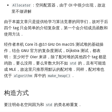
：空间配置器，由于 OI 中很少出现，故这
Allocator
回文树
概率论
可持久化数据结构
欧拉图
Kahan 求和
二次剩余
里不做讲解
序列自动机
博弈论
树套树
哈密顿图
珂朵莉树/颜色段均摊
阶 & 原根
由于本篇文章只是提供给学习算法竞赛的同学们，故对于后
四个 tag 只会简单的介绍复杂度，第一个会介绍成员函数和
最小表示法
数值算法
K-D Tree
二分图
空间优化简介
离散对数
使用方法．
Lyndon 分解
序理论
动态树
平面图
高次剩余 & 单位根
经作者本机 Core i5 @3.1 GHz On macOS 测试堆的基础操
作，结合 GNU 官方的复杂度测试，Dijkstra 测试，都表
Main–Lorentz 算法
杨氏矩阵
析合树
弦图
数论分块
明： 至少对于 OIer 来讲，除了配对堆的其他四个 tag 都是
鸡肋，要么没用，要么常数大到不如
的，且有可能造
std
拟阵
PQ 树
图的着色
狄利克雷卷积
成 MLE，故这里只推荐用默认的配对堆．同样，配对堆也
优于
库中的
．
algorithm
make_heap()
Berlekamp–Massey 算法
手指树
网络流
莫比乌斯反演
霍夫曼树
图的匹配
构造方式
杜教筛
Prüfer 序列
Powerful Number 筛
要注明命名空间因为和
的类名称重复．
std