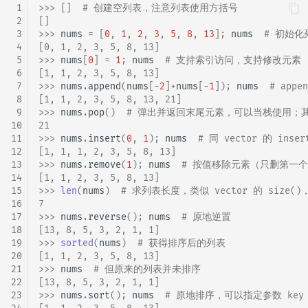
 1
>>> 
[]
# 创建空列表，注意列表使用方括号
 2
[]
 3
>>> 
nums
=
[
0
,
1
,
2
,
3
,
5
,
8
,
13
];
nums
# 初始
 4
[0, 1, 2, 3, 5, 8, 13]
 5
>>> 
nums
[
0
]
=
1
;
nums
# 支持索引访问，支持修改元素
 6
[1, 1, 2, 3, 5, 8, 13]
 7
>>> 
nums
.
append
(
nums
[
-
2
]
+
nums
[
-
1
]);
nums
# app
 8
[1, 1, 2, 3, 5, 8, 13, 21]
 9
>>> 
nums
.
pop
()
# 弹出并返回末尾元素，可以当栈使用；
10
21
11
>>> 
nums
.
insert
(
0
,
1
);
nums
# 同 vector 的 insert
12
[1, 1, 1, 2, 3, 5, 8, 13]
13
>>> 
nums
.
remove
(
1
);
nums
# 按值移除元素（只删第一
14
[1, 1, 2, 3, 5, 8, 13]
15
>>> 
len
(
nums
)
# 求列表长度，类似 vector 的 size()
16
7
17
>>> 
nums
.
reverse
();
nums
# 原地逆置
18
[13, 8, 5, 3, 2, 1, 1]
19
>>> 
sorted
(
nums
)
# 获得排序后的列表
20
[1, 1, 2, 3, 5, 8, 13]
21
>>> 
nums
# 但原来的列表并未排序
22
[13, 8, 5, 3, 2, 1, 1]
23
>>> 
nums
.
sort
();
nums
# 原地排序，可以指定参数 ke