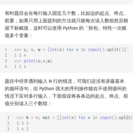
有时题目会在每行输入固定几个数，比如边的起点、终点、
权重，如果只用上面提到的方法就只能每次读入数组然后根
据下标赋值，这时可以使用 Python 的「拆包」特性一次赋
值多个变量：
1
>>> 
u
,
v
,
w
=
[
int
(
x
)
for
x
in
input
()
.
split
()]
2
1 2 4
3
>>> 
print
(
u
,
v
,
w
)
4
1 2 4
题目中经常遇到输入 N 行的情况，可我们还没有讲最基本
的循环语句，但 Python 强大的序列操作能在不使用循环的
情况下应对多行输入，下面假设将各条边的起点、终点、权
值分别读入三个数组：
 1
>>> 
N
=
4
;
mat
=
[[
int
(
x
)
for
x
in
input
()
.
split
(
 2
1 3 3 
 3
1 4 1 