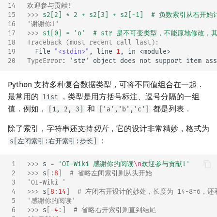
14
欢迎参与贡献!
15
>>> 
s2[2] * 2 + s2[3] + s2[-1]  # 负数索引从
16
'谢谢你!'
17
>>> 
s1[0] = 'o'  # str 是不可变类型，不能原地修改
18
Traceback (most recent call last):
19
  File 
"<stdin>"
, line 
1
, in 
<module>
20
TypeError
: 
'str' object does not support item ass
Python 支持多种复合数据类型，可将不同值组合在一起．
最常用的
，类型是用方括号标注、逗号分隔的一组
list
值．例如，
和
都是列表．
[1, 2, 3]
['a','b','c']
除了索引，字符串还支持
切片
，它的设计非常精妙，格式为
：
s[左闭索引:右开索引:步长]
 1
>>> 
s
=
'OI-Wiki 感谢你的阅读
\n
欢迎参与贡献!'
 2
>>> 
s
[:
8
]
# 省略左闭索引则从头开始
 3
'OI-Wiki '
 4
>>> 
s
[
8
:
14
]
# 左闭右开设计的妙处，长度为 14-8=6，
 5
'感谢你的阅读'
 6
>>> 
s
[
-
4
:]
# 省略右开索引则直到结尾