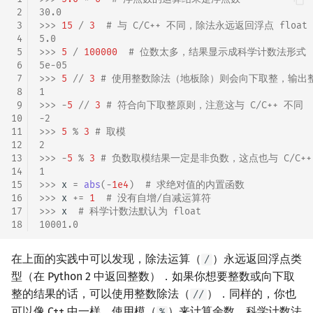
 2
30.0
 3
>>> 
15
/
3
# 与 C/C++ 不同，除法永远返回浮点 float
 4
5.0
 5
>>> 
5
/
100000
# 位数太多，结果显示成科学计数法形式
 6
5e-05
 7
>>> 
5
//
3
# 使用整数除法（地板除）则会向下取整，输出
 8
1
 9
>>> 
-
5
//
3
# 符合向下取整原则，注意这与 C/C++ 不同
10
-2
11
>>> 
5
%
3
# 取模
12
2
13
>>> 
-
5
%
3
# 负数取模结果一定是非负数，这点也与 C/C++ 不同
14
1
15
>>> 
x
=
abs
(
-
1e4
)
# 求绝对值的内置函数
16
>>> 
x
+=
1
# 没有自增/自减运算符
17
>>> 
x
# 科学计数法默认为 float
18
10001.0
在上面的实践中可以发现，除法运算（
）永远返回浮点类
/
型（在 Python 2 中返回整数）．如果你想要整数或向下取
整的结果的话，可以使用整数除法（
）．同样的，你也
//
可以像 C++ 中一样，使用模（
）来计算余数，科学计数法
%