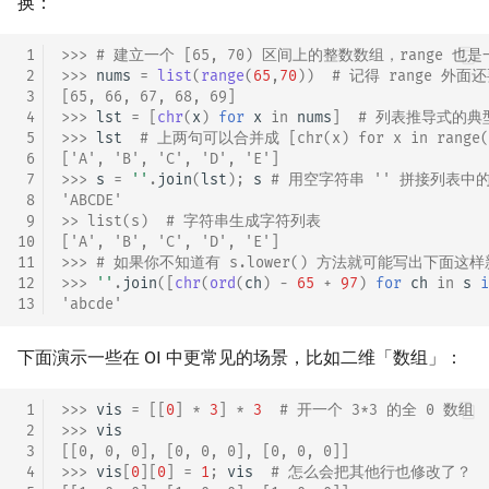
换：
 1
>>> 
# 建立一个 [65, 70) 区间上的整数数组，rang
 2
>>> 
nums
=
list
(
range
(
65
,
70
))
# 记得 range 外面还
 3
[65, 66, 67, 68, 69]
 4
>>> 
lst
=
[
chr
(
x
)
for
x
in
nums
]
# 列表推导式的典型结构
 5
>>> 
lst
# 上两句可以合并成 [chr(x) for x in range(
 6
['A', 'B', 'C', 'D', 'E']
 7
>>> 
s
=
''
.
join
(
lst
);
s
# 用空字符串 '' 拼接列表
 8
'ABCDE'
 9
>> list(s)  # 字符串生成字符列表
10
['A', 'B', 'C', 'D', 'E']
11
>>> 
# 如果你不知道有 s.lower() 方法就可能写出下面
12
>>> 
''
.
join
([
chr
(
ord
(
ch
)
-
65
+
97
)
for
ch
in
s
i
13
'abcde'
下面演示一些在 OI 中更常见的场景，比如二维「数组」：
 1
>>> 
vis
=
[[
0
]
*
3
]
*
3
# 开一个 3*3 的全 0 数组
 2
>>> 
vis
 3
[[0, 0, 0], [0, 0, 0], [0, 0, 0]]
 4
>>> 
vis
[
0
][
0
]
=
1
;
vis
# 怎么会把其他行也修改了？