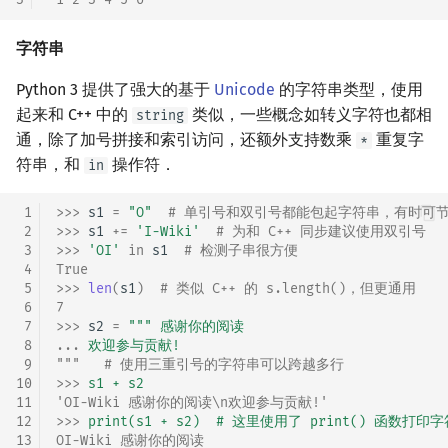
字符串
Python 3 提供了强大的基于
Unicode
的字符串类型，使用
起来和 C++ 中的
类似，一些概念如转义字符也都相
string
通，除了加号拼接和索引访问，还额外支持数乘
重复字
*
符串，和
操作符．
in
 1
>>> 
s1
=
"O"
# 单引号和双引号都能包起字符串，有时可
 2
>>> 
s1
+=
'I-Wiki'
# 为和 C++ 同步建议使用双引号 
 3
>>> 
'OI'
in
s1
# 检测子串很方便
 4
True
 5
>>> 
len
(
s1
)
# 类似 C++ 的 s.length()，但更通用
 6
7
 7
>>> 
s2
=
""" 感谢你的阅读
 8
... 
欢迎参与贡献!
 9
"""   # 使用三重引号的字符串可以跨越多行
10
>>> 
s1 + s2 
11
'OI-Wiki 感谢你的阅读\n欢迎参与贡献!'
12
>>> 
print(s1 + s2)  # 这里使用了 print() 函数打印
13
OI-Wiki 感谢你的阅读