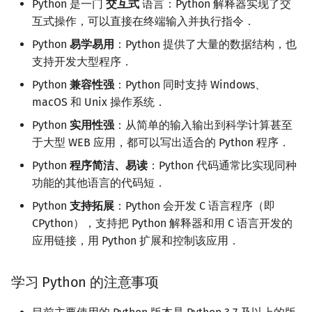
基本语法
Python 是一门
交互式
语言：Python 解释器实现了交
镜像站列表
Special Judge
文件操作
Lambda 表达式
前缀和 & 差分
IDA*
状压 DP
Boyer–Moore 算法
置换和排列
块状数据结构
拓扑排序
扫描线
有限状态自动机
互式操作，可以直接在终端输入并执行指令．
Dev-C++
归并排序
裴蜀定理 & 一次不定方程
多项式多点求值|快速插值
贝尔数
线性基
AVL 树
虚树
注释
Python
易学易用
：Python 提供了大量的数据结构，也
致谢
Testlib
pb_ds
二分
回溯法
数位 DP
Z 函数（扩展 KMP）
弧度制与坐标系
单调栈
最短路问题
旋转卡壳
计算理论基础
CLion
堆排序
费马小定理 & 欧拉定理
多项式初等函数
伯努利数
线性映射
红黑树
树分治
支持开发大型程序．
基本数据类型
Python
兼容性强
：Python 同时支持 Windows、
Polygon
编译优化
倍增
Dancing Links
插头 DP
AC 自动机
复数
单调队列
生成树问题
半平面交
字节顺序
Geany
桶排序
模逆元
常系数齐次线性递推
Entringer Number
特征多项式
左偏红黑树
动态树分治
macOS 和 Unix 操作系统．
一切皆对象
OJ 工具
构造
Alpha–Beta 剪枝
计数 DP
后缀数组 (SA)
数论
ST 表
斯坦纳树
平面最近点对
约瑟夫问题
Xcode
希尔排序
线性同余方程
多项式平移|连续点值平移
Eulerian Number
对角化
AA 树
AHU 算法
Python
实用性强
：从简单的输入输出到科学计算甚至
数字运算
于大型 WEB 应用，都可以写出适合的 Python 程序．
LaTeX 入门
优化
动态 DP
后缀自动机 (SAM)
多项式与生成函数
树状数组
拆点
随机增量法
表达式求值
GUIDE
锦标赛排序
中国剩余定理
符号化方法
分拆数
Jordan标准型
树哈希
Python
程序简洁、易读
：Python 代码通常比实现同种
数据类型判断
功能的其他语言的代码短．
Git
概率 DP
后缀平衡树
组合数学
线段树
连通性相关
反演变换
在一台机器上规划任务
Sublime Text
Tim 排序
升幂引理
Lagrange 反演
范德蒙德卷积
树上随机游走
Python
支持拓展
：Python 会开发 C 语言程序（即
基本输入输出
CPython），支持把 Python 解释器和用 C 语言开发的
DP 套 DP
广义后缀自动机
线性代数
划分树
环计数问题
计算几何杂项
主元素问题
CP Editor
排序相关 STL
阶乘取模
形式幂级数复合|复合逆
Pólya 计数
应用链接，用 Python 扩展和控制该应用．
字符串
DP 优化
后缀树
线性规划
二叉搜索树 & 平衡树
最小环
Garsia–Wachs 算法
Code::Blocks
排序应用
卢卡斯定理
普通生成函数
图论计数
创建数组
学习 Python 的注意事项
其它 DP 方法
Manacher
抽象代数
跳表
2-SAT
15-puzzle
同余方程
指数生成函数
使用 list