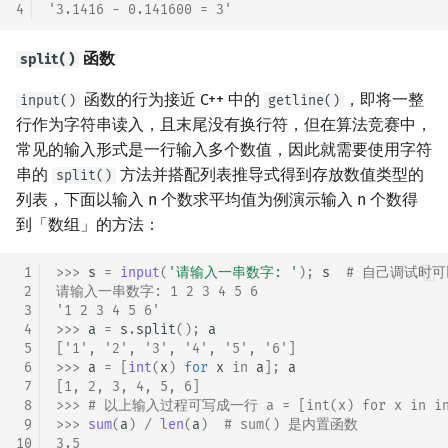
4
'3.1416 - 0.141600 = 3'
函数
split()
函数的行为接近 C++ 中的
，即将一整
input()
getline()
行作为字符串读入，且末尾没有换行符，但在算法竞赛中，
常见的输入形式是一行输入多个数值，因此就需要使用字符
串的
方法并搭配列表推导式得到存放数值类型的
split()
列表，下面以输入 n 个数求平均值为例演示输入 n 个数得
到「数组」的方法：
 1
>>> 
s
=
input
(
'请输入一串数字: '
);
s
# 自己调试时可
 2
请输入一串数字: 1 2 3 4 5 6
 3
'1 2 3 4 5 6'
 4
>>> 
a
=
s
.
split
();
a
 5
['1', '2', '3', '4', '5', '6']
 6
>>> 
a
=
[
int
(
x
)
for
x
in
a
];
a
 7
[1, 2, 3, 4, 5, 6]
 8
>>> 
# 以上输入过程可写成一行 a = [int(x) for x in inp
 9
>>> 
sum
(
a
)
/
len
(
a
)
# sum() 是内置函数
10
3.5