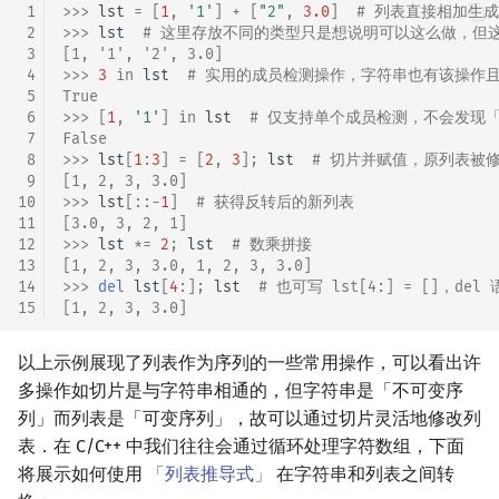
 1
>>> 
lst
=
[
1
,
'1'
]
+
[
"2"
,
3.0
]
# 列表直接相加生
 2
>>> 
lst
# 这里存放不同的类型只是想说明可以这么做，但
 3
[1, '1', '2', 3.0]
 4
>>> 
3
in
lst
# 实用的成员检测操作，字符串也有该操作
 5
True
 6
>>> 
[
1
,
'1'
]
in
lst
# 仅支持单个成员检测，不会发现
 7
False
 8
>>> 
lst
[
1
:
3
]
=
[
2
,
3
];
lst
# 切片并赋值，原列表被
 9
[1, 2, 3, 3.0]
10
>>> 
lst
[::
-
1
]
# 获得反转后的新列表
11
[3.0, 3, 2, 1]
12
>>> 
lst
*=
2
;
lst
# 数乘拼接
13
[1, 2, 3, 3.0, 1, 2, 3, 3.0]
14
>>> 
del
lst
[
4
:];
lst
# 也可写 lst[4:] = []，
15
[1, 2, 3, 3.0]
以上示例展现了列表作为序列的一些常用操作，可以看出许
多操作如切片是与字符串相通的，但字符串是「不可变序
列」而列表是「可变序列」，故可以通过切片灵活地修改列
表．在 C/C++ 中我们往往会通过循环处理字符数组，下面
将展示如何使用
「列表推导式」
在字符串和列表之间转