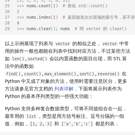
24
[1, 1, 2, 3, 5, 8, 13]
25
>>> 
nums
.
count
(
1
)
# 类似 std::count()
26
2
27
>>> 
nums
.
index
(
1
)
# 返回值首次出现项的索引号，若不
28
0
29
>>> 
nums
.
clear
();
nums
# 同 vector 的 clear()
以上示例展现了列表与
的相似之处，
中常
vector
vector
用的操作一般也都能在列表中找到对应方法，不过某些方法
如
,
会以内置函数的面目出现，而 STL 算
len()
sorted()
法中的函数如
,
,
,
,
在
find()
count()
max_element()
sort()
reverse()
Python 中又成了对象的方法，使用时需要注意区分，更多
方法请参见官方文档的
列表详解
．下面将展示列表作为
Python 的基本序列类型的一些强大功能：
Python 支持多种复合数据类型，可将不同值组合在一起．
最常用的
，类型是用方括号标注、逗号分隔的一组
list
值．例如，
和
都是列表．
[1, 2, 3]
['a','b','c']