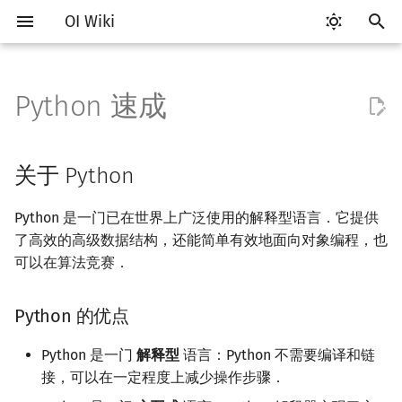
OI Wiki
键
入
Python 速成
Getting Started
比赛相关简介
工具软件简介
Hello, World!
C++ 标准库简介
类
关于 Python
算法基础简介
搜索部分简介
动态规划部分简介
字符串部分简介
数学部分简介
数据结构部分简介
图论部分简介
计算几何部分简介
杂项简介
RMQ
OI 赛事与赛制
题型概述
读入、输出优化
Vim
评测工具简介
Testlib 简介
分支
数组
STL 容器简介
pb_ds 简介
复杂度简介
排序简介
DP 优化简介
后缀数组简介
数字系统简介
数论基础
多项式与生成函数简介
排列组合
线性代数简介
线性规划基础
基本概念
基本概念
博弈论简介
插值
并查集
堆简介
分块思想
线段树基础
二叉搜索树 & 平衡树
可持久化数据结构简介
线段树套线段树
Link Cut Tree
树基础
最短路
最小生成树
强连通分量
网络流简介
图匹配
离线算法简介
随机函数
以
开
关于本项目
赛事
代码编辑工具
C++ 语法基础
STL 容器
命名空间
复杂度
DFS（搜索）
动态规划基础
字符串基础
布尔代数
栈
图论相关概念
二维计算几何基础
离散化
并查集应用
Python 的优点
ICPC/CCPC 赛事与赛制
交互题
分段打表
Emacs
Arbiter
通用
循环
结构体
迭代器
堆
均摊复杂度
选择排序
单调队列/单调栈优化
最优原地后缀排序算法
进位制
模算术简介
代数基本定理
抽屉原理
向量
单纯形法
群论
条件概率与独立性
公平组合游戏
数值积分
并查集复杂度
二叉堆
块状数组
线段树合并 & 分裂
Treap
可持久化线段树
平衡树套线段树
全局平衡二叉树
树的直径
差分约束
最小树形图
双连通分量
最大流
二分图最大匹配
CDQ 分治
随机化技巧
关于 Python
始
如何参与
题型
评测工具
变量
STL 算法
值类别
枚举
BFS（搜索）
记忆化搜索
标准库
数字系统
队列
图的存储
三维计算几何基础
双指针
括号序列
学习 Python 的注意事项
常见错误
VS Code
Cena
Generator
联合体
序列式容器
平衡树
冒泡排序
斜率优化
平衡三进制
素数
快速傅里叶变换
容斥原理
内积和外积
环论
随机变量
零和游戏
高斯消元
配对堆
块状链表
李超线段树
Splay 树
可持久化块状数组
线段树套平衡树
Euler Tour Tree
树的中心
k 短路
最小直径生成树
割点和桥
最小割
二分图最大权匹配
整体二分
爬山算法
Python 是一门已在世界上广泛使用的解释型语言．它提供
搜
了高效的高级数据结构，还能简单有效地面向对象编程，也
OI Wiki 不是什么
学习路线
命令行
运算
bitset
重载运算符
环境搭建
模拟
双向搜索
背包 DP
字符串匹配
位操作
链表
DFS（图论）
距离
离线算法
线段树与离线询问
常见技巧
Atom
CCR Plus
Validator
指针
关联式容器
插入排序
四边形不等式优化
格雷码
最大公约数
快速数论变换
斐波那契数列
矩阵
域论
随机变量的数字特征
非公平组合游戏
牛顿迭代法
左偏树
树分块
猫树
WBLT
可持久化平衡树
树状数组套权值线段树
Top Tree
树的重心
同余最短路
圆方树
费用流
一般图最大匹配
莫队算法
模拟退火
索
可以在算法竞赛．
格式手册
学习资源
命令行编译与调试
流程控制语句
string
引用
递归 & 分治
启发式搜索
区间 DP
字符串哈希
二进制集合操作
哈希表
BFS（图论）
Pick 定理
分数规划
一些平台提供的 Python 版
Eclipse
Lemon
Interactor
无序关联式容器
计数排序
Slope Trick 优化
欧拉函数
快速沃尔什变换
错位排列
初等变换
Schreier–Sims 算法
概率不等式
Sqrt Tree
区间最值操作 & 区间历史
替罪羊树
可持久化字典树
分块套树状数组
最近公共祖先
点/边连通度
上下界网络流
一般图最大权匹配
Python 的优点
本
值
数学符号表
技巧
编译器
高级数据类型
pair
常量
贪心
A*
DAG 上的 DP
字典树 (Trie)
高精度计算
并查集
树上问题
三角剖分
随机化
Notepad++
Checker
容器适配器
基数排序
WQS 二分
筛法
Chirp Z 变换
卡特兰数
行列式
笛卡尔树
可持久化可并堆
树链剖分
Stoer–Wagner 算法
稳定匹配
Python 是一门
解释型
语言：Python 不需要编译和链
使用 pip 安装第三方库
Kinetic Tournament Tree
接，可以在一定程度上减少操作步骤．
F.A.Q.
出题
WSL (Windows 10)
函数
新版 C++ 特性
排序
迭代加深搜索
树形 DP
前缀函数与 KMP 算法
快速幂
堆
有向无环图
凸包
悬线法
Kate
快速排序
状态设计优化
分解质因数
多项式牛顿迭代
斯特林数
线性空间
Size Balanced Tree
树上启发式合并