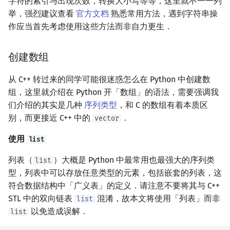
字符的索引与出现次数，转换大小写等等，这里就不一一列
举，强烈建议查看
官方文档
熟悉常用方法，遇到字符串操
作应当首先考虑使用这些方法而非自力更生．
创建数组
从 C++ 转过来的同学可能很迷惑怎么在 Python 中创建数
组，这里就介绍在 Python 开「数组」的语法，需要强调我
们介绍的其实是几种
序列类型
，和 C 的数组有着本质区
别，而更接近 C++ 中的
．
vector
使用
list
列表（
）大概是 Python 中最常用也最强大的序列类
list
型，列表中可以存放任意类型的元素，包括嵌套的列表，这
符合数据结构中「广义表」的定义．请注意不要将其与 C++
STL 中的双向链表
混淆，故本文将使用「列表」而非
list
以免造成误解．
list