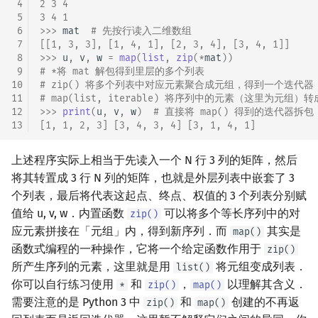
 4
2 3 4 
 5
3 4 1 
 6
>>> 
mat
# 先按行读入二维数组
 7
[[1, 3, 3], [1, 4, 1], [2, 3, 4], [3, 4, 1]]
 8
>>> 
u
,
v
,
w
=
map
(
list
,
zip
(
*
mat
))
 9
# *将 mat 解包得到里层的多个列表
10
# zip() 将多个列表中对应元素聚合成元组，得到一个迭代器
11
# map(list, iterable) 将序列中的元素（这里为元组）
12
>>> 
print
(
u
,
v
,
w
)
# 直接将 map() 得到的迭代器拆包，
13
[1, 1, 2, 3] [3, 4, 3, 4] [3, 1, 4, 1]
上述程序实际上相当于先读入一个 N 行 3 列的矩阵，然后
将其转置成 3 行 N 列的矩阵，也就是外层列表中嵌套了 3
个列表，最后将代表这起点、终点、权值的 3 个列表分别赋
值给 u, v, w．内置函数
可以将多个等长序列中的对
zip()
应元素拼接在「元组」内，得到新序列．而
其实是
map()
函数式编程的一种操作，它将一个给定函数作用于
zip()
所产生序列的元素，这里就是用
将元组变成列表．
list()
你可以自行练习使用
和
，
以理解其含义．
*
zip()
map()
需要注意的是 Python 3 中
和
创建的不再返
zip()
map()