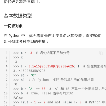
使代码更加易懂易用．
基本数据类型
一切皆对象
在 Python 中，你无需事先声明变量名及其类型，直接赋值
即可创建各种类型的变量：
 1
>>> 
x
=
-
3
# 语句结尾不用加分号
 2
>>> 
x
 3
-3
 4
>>> 
f
=
3.1415926535897932384626
;
f
# 实在想加分
 5
3.141592653589793
 6
>>> 
s1
=
"O"
 7
>>> 
s1
# 在 Python 中双引号和单引号的作用相同
 8
'O'
 9
>>> 
b
=
'A'
==
65
# 'A' 和 65 不是一个数据类型，
10
>>> 
b
# True, False 首字母均大写
11
False
12
>>> 
True
+
1
==
2
and
not
False
!=
0
# Pytho