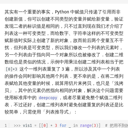
其实有一个重要的事实，Python 中赋值只传递了引用而非
创建新值，你可以创建不同类型的变量并赋给新变量，验证
发现二者的标识值是相同的，只不过直到现在我们才介绍了
列表这一种可变类型，而给数字、字符串这样的不可变类型
赋新值时实际上创建了新的对象，故而前后两个变量互不干
扰．但列表是可变类型，所以我们修改一个列表的元素时，
另一个列表由于指向同一个对象所以也被修改了．创建二维
数组也是类似的情况，示例中用乘法创建二维列表相当于把
这个一维列表重复了 3 遍，所以涉及其中一个列表
[0]*3
的操作会同时影响其他两个列表．更不幸的是，在将二维列
表赋给其他变量的时候，就算用切片来拷贝，也只是「浅拷
贝」，其中的元素仍然指向相同的对象，解决这个问题需要
使用标准库中的
，或者尽量避免整个赋值二维列
deepcopy
表．不过还好，创建二维列表时避免创建重复的列表还是比
较简单，只需使用「列表推导式」：
1
>>> 
vis1
=
[[
0
]
*
3
for
_
in
range
(
3
)]
# 把用不到