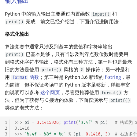
输入输出
Python 中的输入输出主要通过内置函数
和
input()
完成．前文已经介绍过，下面介绍进阶用法．
print()
格式化输出
算法竞赛中通常只涉及到基本的数值和字符串输出，
已基本足够，只有当涉及到浮点数位数时需要用
print()
到格式化字符串输出．格式化有三种方法，第一种也是最老
旧的方法是使用
风格的
操作符；另一种是利
printf()
%
用
函数
；第三种是 Python 3.6 新增的
f-string
，最
format
为简洁，但不保证考场中的 Python 版本足够新．详细丰富
的说明可以参考
这个网页
，尽管更推荐使用
方
format()
法，但为了获得与 C 接近的体验，下面仅演示与
printf()
类似的老式方法：
1
>>> 
pi
=
3.1415926
;
print
(
'
%.4f
'
%
pi
)
# 格式为 %[
2
3.1416
3
>>> 
'
%.4f
 - 
%8f
 = 
%d
'
%
(
pi
,
0.1416
,
3
)
# 右边多