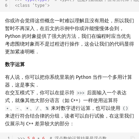
6
<class 'type'>
你或许会觉得这些概念一时难以理解且没有用处，所以我们
暂时不再深入，在后文的示例中你或许能慢慢体会到，
Python 的对象提供了强大的方法，我们在编程时应当优先
考虑围绕对象而不是过程进行操作，这会让我们的代码显得
更加紧凑明晰．
数字运算
有人说，你可以把你系统里装的 Python 当作一个多用计算
器，这是事实．
在交互模式下，你可以在提示符
后面输入一个表达
>>>
式，就像其他大部分语言（如 C++）一样使用运算符
、
、
、
、
来对数字进行运算，也可以使用
+
-
*
/
%
()
来进行符合结合律的分组，读者可以自行试验，在这里我们
仅展示与 C++ 差异较大的部分：
 1
>>> 
5.0
*
6
# 浮点数的运算结果是浮点数