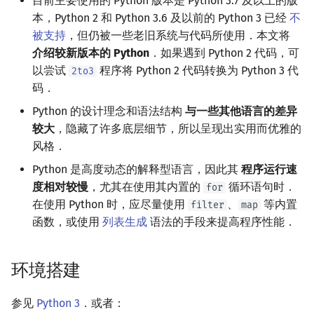
目前主要使用的 Python 版本是 Python 3.7 及以上的版
回文树
概率论
可持久化数据结构
欧拉图
Kahan 求和
二次剩余
本，Python 2 和 Python 3.6 及以前的 Python 3 已经
不
使用 NumPy
被支持
，但仍被一些老旧系统与代码所使用．本文将
序列自动机
博弈论
树套树
哈密顿图
珂朵莉树/颜色段均摊
阶 & 原根
介绍较新版本的 Python
．如果遇到 Python 2 代码，可
使用 array
以尝试
程序将 Python 2 代码转换为 Python 3 代
2to3
最小表示法
数值算法
K-D Tree
二分图
空间优化简介
离散对数
码．
输入输出
Python 的设计理念和语法结构
与一些其他语言的差异
Lyndon 分解
序理论
动态树
平面图
高次剩余 & 单位根
较大
，隐藏了许多底层细节，所以呈现出实用而优雅的
格式化输出
风格．
Main–Lorentz 算法
杨氏矩阵
析合树
弦图
数论分块
Python 是高度动态的解释型语言，因此其
程序运行速
split() 函数
度相对较慢
，尤其在使用其内置的
循环语句时．
拟阵
PQ 树
图的着色
狄利克雷卷积
for
在使用 Python 时，应尽量使用
、
等内置
文件读写
filter
map
函数，或使用
列表生成
语法的手段来提高程序性能．
Berlekamp–Massey 算法
手指树
网络流
莫比乌斯反演
控制流程
霍夫曼树
图的匹配
杜教筛
环境搭建
循环结构
Prüfer 序列
Powerful Number 筛
参见
Python 3
．或者：
选择结构