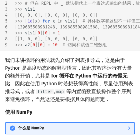
2
>>> 
# 但在 REPL 中 _ 默认指代上一个表达式输出的结果
3
>>> 
vis1
4
[[0, 0, 0], [0, 0, 0], [0, 0, 0]]
5
>>> 
[
id
(
x
)
for
x
in
vis1
]
# 具体数字和这里不一样但
6
[139685508981248, 139685508981568, 139685508981184
7
>>> 
vis1
[
0
][
0
]
=
1
8
[[1, 0, 0], [0, 0, 0], [0, 0, 0]]
9
>>> 
a2
[
0
][
0
]
=
10
# 访问和赋值二维数组
我们未讲循环的用法就先介绍了列表推导式，这是由于
Python 是高度动态的解释型语言，因此其程序运行有大量
的额外开销．尤其是
for 循环在 Python 中运行的奇慢无
比
．因此在使用 Python 时若想获得高性能，尽量使用列表
推导式，或者
,
等内置函数直接操作整个序列
filter
map
来避免循环，当然这还是要根据具体问题而定．
使用 NumPy
什么是 NumPy