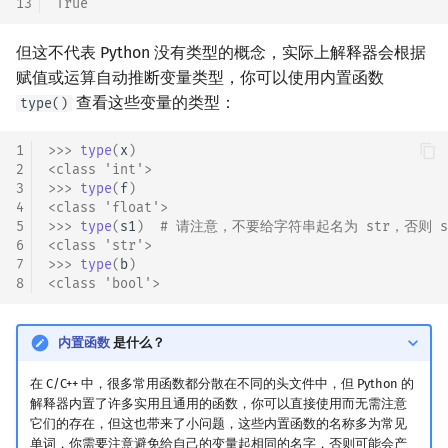
13
True
但这不代表 Python 没有类型的概念，实际上解释器会根据
赋值或运算自动推断变量类型，你可以使用内置函数
查看这些变量的类型：
type()
1
>>> 
type
(
x
)
2
<class 'int'>
3
>>> 
type
(
f
)
4
<class 'float'>
5
>>> 
type
(
s1
)
# 请注意，不要给字符串起名为 str，否则 s
6
<class 'str'>
7
>>> 
type
(
b
)
8
<class 'bool'>
内置函数
是什么？
在 C/C++ 中，很多常用函数都分散在不同的头文件中，但 Python 的
解释器内置了许多实用且通用的函数，你可以直接使用而无需注意
它们的存在，但这也带来了小问题，这些内置函数的名称多为常见
单词，你需要注意避免给自己的变量起相同的名字，否则可能会产