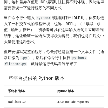
同，这种差异在使用 IDE 编程时往往得不到体现，因此这里
需要强调一下运行程序的不同方式．
声明前向星结构体和其它变
量
当在命令行中键入
或刚刚打开 IDLE 时，你实际进
python3
入了一种交互式的编程环境，也称「REPL」（「读取 - 求
Dijkstra 算法
值 - 输出」循环），初学者可以在这里输入语句并立即看到
结果，这让验证一些语法变得极为容易，我们也将在后文中
主函数
大量使用这种形式．
完整代码
但若要编写完整的程序，你最好还是新建一个文本文件（通
常后缀为
），然后在命令行中执行
.py
python3
参考文档
，就能够运行代码看到结果了．
filename.py
参考资料和注释
一些平台提供的 Python 版本
系统名/版本
python 版本
Noi Linux 2.0
3.8.0, Include requests