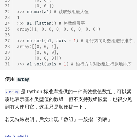
20
       [0, 0],
21
       [0, 0]])
22
>>> 
np
.
max
(
a1
)
# 获取数组最大值
23
1
24
>>> 
a1
.
flatten
()
# 将数组展平
25
array([1, 0, 0, 0, 0, 0, 0, 0, 0])
26
27
>>> 
np
.
sort
(
a1
,
axis
=
1
)
# 沿行方向对数组进行排序
28
array([[0, 0, 1],
29
       [0, 0, 0],
30
       [0, 0, 0]])
31
>>> 
a1
.
sort
(
axis
=
1
)
# 沿行方向对数组进行原地排序
使用
array
是 Python 标准库提供的一种高效数值数组，可以紧
array
凑地表示基本类型值的数组，但不支持数组嵌套，也很少见
到有人使用它，这里只是顺便提一下．
若无特殊说明，后文出现「数组」一般指「列表」．