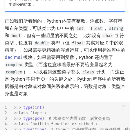
生奇怪的结果．
正如我们所看到的，Python 内置有整数、浮点数、字符串
和布尔类型，可以类比为 C++ 中的
，
，
int
float
string
和
．但有一些明显的不同之处，比如没有
字符
bool
char
类型，也没有
类型（但
其实对应 C 中的双
double
float
精度），如果需要更精确的浮点运算，可以使用标准库中的
decimal
模块，如果需要用到复数，Python 还内置了
类型（而这也意味着最好不要给变量起名为
complex
）． 可以看到这些类型都以
开头，而这正
complex
class
是 Python 不同于 C++ 的关键之处，Python 程序中的所有数
据都是由对象或对象间关系来表示的，函数是对象，类型本
身也是对象：
1
>>> 
type
(
int
)
2
<class 'type'>
3
>>> 
type
(
pow
)
# 求幂次的内置函数，后文会介绍
4
<class 'builtin_function_or_method'>
5
>>> 
type
(
type
)
# type() 也是内置函数，但有些特殊，