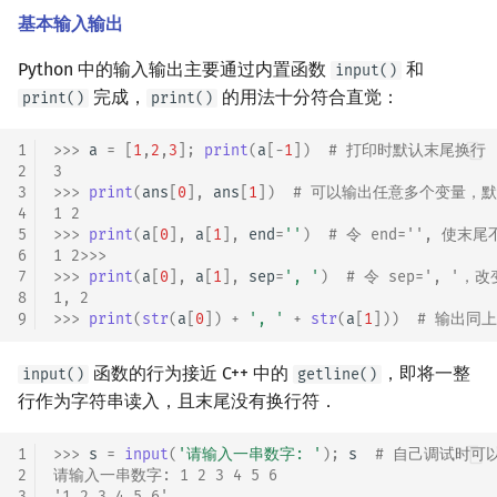
基本输入输出
Python 中的输入输出主要通过内置函数
和
input()
完成，
的用法十分符合直觉：
print()
print()
1
>>> 
a
=
[
1
,
2
,
3
];
print
(
a
[
-
1
])
# 打印时默认末尾换行
2
3
3
>>> 
print
(
ans
[
0
],
ans
[
1
])
# 可以输出任意多个变量，
4
1 2
5
>>> 
print
(
a
[
0
],
a
[
1
],
end
=
''
)
# 令 end='', 使末
6
1 2>>>
7
>>> 
print
(
a
[
0
],
a
[
1
],
sep
=
', '
)
# 令 sep=', '
8
1, 2
9
>>> 
print
(
str
(
a
[
0
])
+
', '
+
str
(
a
[
1
]))
# 输出同
函数的行为接近 C++ 中的
，即将一整
input()
getline()
行作为字符串读入，且末尾没有换行符．
1
>>> 
s
=
input
(
'请输入一串数字: '
);
s
# 自己调试时可以
2
请输入一串数字: 1 2 3 4 5 6
3
'1 2 3 4 5 6'