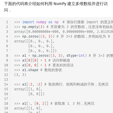
下面的代码将介绍如何利用 NumPy 建立多维数组并进行访
问．
 1
>>> 
import
numpy
as
np
# 请自行搜索 import 的意
 2
>>> 
np
.
empty
(
3
)
# 开容量为 3 的空数组，注意没有初始化
 3
array([0.00000000e+000, 0.00000000e+000, 2.011910
 4
>>> 
np
.
zeros
((
3
,
3
))
# 开 3*3 的数组，并初始化为 0
 5
array([[0., 0., 0.],
 6
       [0., 0., 0.],
 7
       [0., 0., 0.]])
 8
>>> 
a1
=
np
.
zeros
((
3
,
3
),
dtype
=
int
)
# 开 3×3 
 9
>>> 
a1
[
0
][
0
]
=
1
# 访问和赋值
10
>>> 
a1
[
0
,
0
]
=
1
# 更友好的语法
11
>>> 
a1
.
shape
# 数组的形状
12
(3, 3)
13
14
>>> 
a1
[:
2
,
:
2
]
# 取前两行、前两列构成的子阵，无拷贝
15
array([[1, 0],
16
       [0, 0]])
17
18
>>> 
a1
[:,
[
0
,
2
]]
# 获取第 1、3 列，无拷贝
19
array([[1, 0],