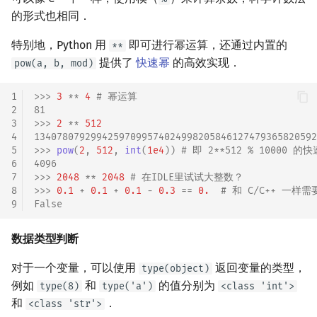
的形式也相同．
特别地，Python 用
即可进行幂运算，还通过内置的
**
提供了
快速幂
的高效实现．
pow(a, b, mod)
1
>>> 
3
**
4
# 幂运算
2
81
3
>>> 
2
**
512
4
13407807929942597099574024998205846127479365820592
5
>>> 
pow
(
2
,
512
,
int
(
1e4
))
# 即 2**512 % 10000 的
6
4096
7
>>> 
2048
**
2048
# 在IDLE里试试大整数？
8
>>> 
0.1
+
0.1
+
0.1
-
0.3
==
0.
# 和 C/C++ 一
9
False
数据类型判断
对于一个变量，可以使用
返回变量的类型，
type(object)
例如
和
的值分别为
type(8)
type('a')
<class 'int'>
和
．
<class 'str'>