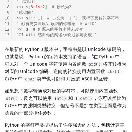
 7
'与贡献!'
 8
>>> 
s
[
8
:
14
:
2
]
# 步长为2
 9
'感你阅'
10
>>> 
s
[::
-
1
]
# 步长为 -1 时，获得了反转的字符串
11
'!献贡与参迎欢\n读阅的你谢感 ikiW-IO'
12
>>> 
s
# 但原来的字符串并未改变
13
'OI-Wiki 感谢你的阅读\n欢迎参与贡献!'
在最新的 Python 3 版本中，字符串是以 Unicode 编码的，
1
也就是说，Python 的字符串支持多语言．
在 Python 中，
可以对一个 Unicode 字符使用内置函数
将其转换为
ord()
对应的 Unicode 编码，逆向的转换使用内置函数
．
chr()
C/C++ 中
类型也可以和 对应的 ASCII 码互转．
char
如果想把数字转换成对应的字符串，可以使用内置函数
，反之可以使用
和
，你可以类比为
str()
int()
float()
C/C++ 中的强制类型转换，但括号不是加在类型上而是作为
函数的一部分括住参数．
Python 的字符串类型提供了许多强大的方法，包括计算某