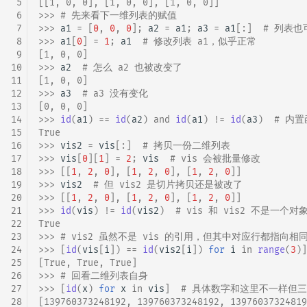
 5
[[1, 0, 0], [1, 0, 0], [1, 0, 0]]
 6
>>> 
# 先来看下一维列表的赋值
 7
>>> 
a1
=
[
0
,
0
,
0
];
a2
=
a1
;
a3
=
a1
[:]
# 列表
 8
>>> 
a1
[
0
]
=
1
;
a1
# 修改列表 a1，似乎正常
 9
[1, 0, 0]
10
>>> 
a2
# 怎么 a2 也被改变了
11
[1, 0, 0]
12
>>> 
a3
# a3 没有变化
13
[0, 0, 0]
14
>>> 
id
(
a1
)
==
id
(
a2
)
and
id
(
a1
)
!=
id
(
a3
)
# 内
15
True
16
>>> 
vis2
=
vis
[:]
# 拷贝一份二维列表
17
>>> 
vis
[
0
][
1
]
=
2
;
vis
# vis 会被批量修改
18
>>> 
[[
1
,
2
,
0
],
[
1
,
2
,
0
],
[
1
,
2
,
0
]]
19
>>> 
vis2
# 但 vis2 是切片拷贝还是被改了
20
>>> 
[[
1
,
2
,
0
],
[
1
,
2
,
0
],
[
1
,
2
,
0
]]
21
>>> 
id
(
vis
)
!=
id
(
vis2
)
# vis 和 vis2 不是一个对
22
True
23
>>> 
# vis2 虽然不是 vis 的引用，但其中对应行都指向相
24
>>> 
[
id
(
vis
[
i
])
==
id
(
vis2
[
i
])
for
i
in
range
(
3
)]
25
[True, True, True]
26
>>> 
# 回看二维列表自身
27
>>> 
[
id
(
x
)
for
x
in
vis
]
# 具体数字和这里不一样但
28
[139760373248192, 139760373248192, 13976037324819