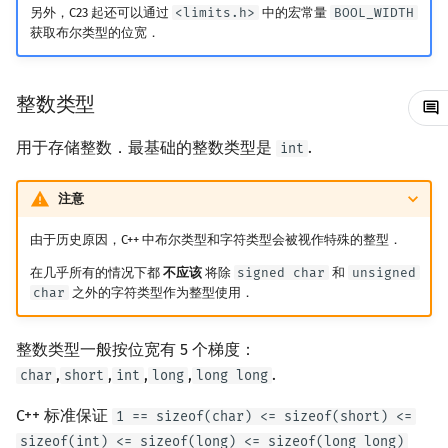
另外，C23 起还可以通过
<limits.h>
中的宏常量
BOOL_WIDTH
矩阵树定理
Min_25 筛
获取布尔类型的位宽．
LGV 引理
洲阁筛
整数类型
最大团搜索算法
类欧几里德算法
用于存储整数．最基础的整数类型是
.
int
支配树
Meissel–Lehmer 算法
注意
图上随机游走
连分数
由于历史原因，C++ 中布尔类型和字符类型会被视作特殊的整型．
Stern–Brocot 树与 Farey
在几乎所有的情况下都
不应该
将除
signed char
和
unsigned
char
之外的字符类型作为整型使用．
二次域
整数类型一般按位宽有 5 个梯度：
Pell 方程
,
,
,
,
.
char
short
int
long
long long
C++ 标准保证
1 == sizeof(char) <= sizeof(short) <=
sizeof(int) <= sizeof(long) <= sizeof(long long)