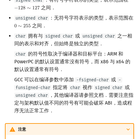
signed char
之间．
−
1
2
8
∼
1
2
7
−
128
∼
127
：无符号字符表示的类型，表示范围在
unsigned char
之间．
0
∼
2
5
5
0
∼
255
拥有与
或
之一相
char
signed char
unsigned char
同的表示和对齐，但始终是独立的类型．
的符号性取决于编译器和目标平台：ARM 和
char
PowerPC 的默认设置通常没有符号，而 x86 与 x64 的
默认设置通常有符号．
GCC 可以在编译参数中添加
或
-fsigned-char
-
指定将
视作
或
funsigned-char
char
signed char
，其他编译器请参照文档．需要注意指
unsigned char
定与架构默认值不同的符号有可能会破坏 ABI，造成程
序无法正常工作．
注意