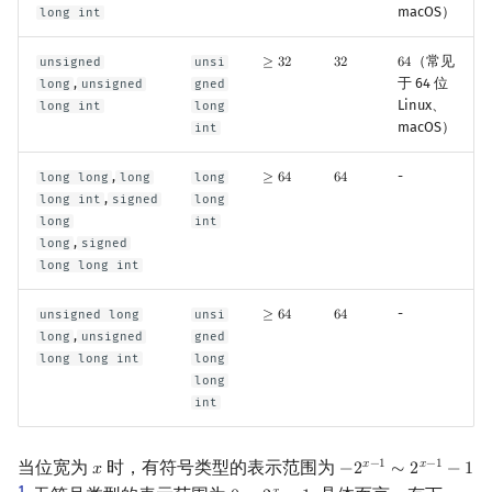
macOS）
long int
（常见
unsigned
unsi
≥
3
2
3
2
6
4
≥
32
32
64
,
于 64 位
long
unsigned
gned
Linux、
long int
long
macOS）
int
,
-
long long
long
long
≥
6
4
6
4
≥
64
64
,
long int
signed
long
long
int
,
long
signed
long long int
-
unsigned long
unsi
≥
6
4
6
4
≥
64
64
,
long
unsigned
gned
long long int
long
long
int
当位宽为
时，有符号类型的表示范围为
𝑥
−
1
𝑥
−
1
𝑥
−
2
∼
2
−
1
x
−
2
x
−
1
∼
2
x
−
1
−
1
1