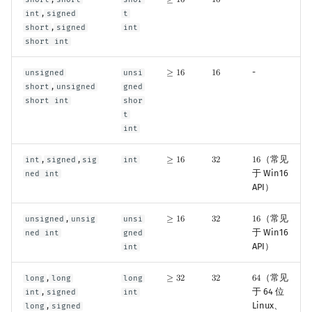
≥
1
6
1
6
≥
16
16
,
int
signed
t
,
short
signed
int
short int
-
unsigned
unsi
≥
1
6
1
6
≥
16
16
,
short
unsigned
gned
short int
shor
t
int
,
,
（常见
int
signed
sig
int
≥
1
6
3
2
1
6
≥
16
32
16
于 Win16
ned int
API）
,
（常见
unsigned
unsig
unsi
≥
1
6
3
2
1
6
≥
16
32
16
于 Win16
ned int
gned
API）
int
,
（常见
long
long
long
≥
3
2
3
2
6
4
≥
32
32
64
,
于 64 位
int
signed
int
,
Linux、
long
signed