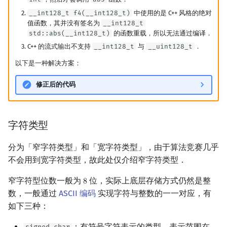
__int128_t f4(__int128_t)
中使用的是 C++ 风格的绝对
值函数，其并没有签名为
__int128_t
std::abs(__int128_t)
的函数重载，所以无法通过编译．
C++ 的流式输出不支持
__int128_t
与
__uint128_t
．
以下是一种解决方案：
修正后的代码
字符类型
分为「窄字符类型」和「宽字符类型」，由于算法竞赛几乎
不会用到宽字符类型，故此处仅介绍窄字符类型．
窄字符型位数一般为
位，实际上底层存储方式仍然是整
8
8
数，一般通过
ASCII 编码
实现字符与整数的一一对应，有
如下三种：
：有符号字符表示的类型，表示范围在