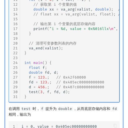
12
// 获取第 i 个变量的值
13
double
xx
=
va_arg
(
valist
,
double
);
// C
14
// float xx = va_arg(valist, float); // W
15
16
// 输出第 i 个变量的底层存储内容
17
printf
(
"i = %d, value = 0x%016llx
\n
"
,
i
,
18
}
19
20
// 清理可变参数列表的内存
21
va_end
(
valist
);
22
}
23
24
int
main
()
{
25
float
f
;
26
double
fd
,
d
;
27
f
=
123.
;
// 0x42f60000
28
fd
=
123.
;
// 0x405ec00000000000
29
d
=
456.
;
// 0x407c800000000000
30
test
(
3
,
f
,
fd
,
d
);
31
}
在调用
test
时，
f
提升为
double
，从而底层存储内容和
fd
相同，输出为
1
i = 0, value = 0x405ec00000000000
