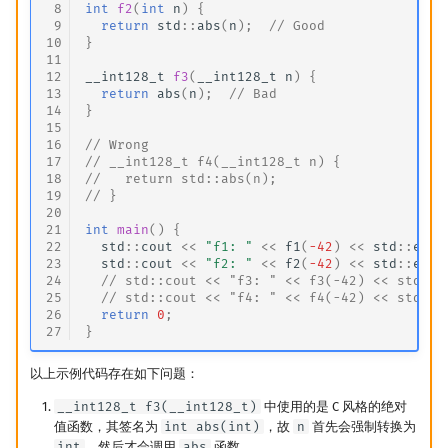
 8
int
f2
(
int
n
)
{
 9
return
std
::
abs
(
n
);
// Good
10
}
11
12
__int128_t
f3
(
__int128_t
n
)
{
13
return
abs
(
n
);
// Bad
14
}
15
16
// Wrong
17
// __int128_t f4(__int128_t n) {
18
//   return std::abs(n);
19
// }
20
21
int
main
()
{
22
std
::
cout
<<
"f1: "
<<
f1
(
-42
)
<<
std
::
endl
23
std
::
cout
<<
"f2: "
<<
f2
(
-42
)
<<
std
::
endl
24
// std::cout << "f3: " << f3(-42) << std::e
25
// std::cout << "f4: " << f4(-42) << std::e
26
return
0
;
27
}
以上示例代码存在如下问题：
__int128_t f3(__int128_t)
中使用的是 C 风格的绝对
值函数，其签名为
int abs(int)
，故
n
首先会强制转换为
int
，然后才会调用
abs
函数．