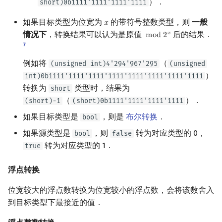
）．
short)0b1111'1111'1111'1111
如果目标类型为位宽为
的带符号整数类型，则
一般
𝑥
x
情况下
，转换结果可以认为是原值
后的结果．
𝑥
m
o
d
2
mod
2
x
7
例如将
（
(unsigned int)4'294'967'295
(unsigned
）
int)0b1111'1111'1111'1111'1111'1111'1111'1111
转换为
类型时，结果为
short
（
）．
(short)-1
(short)0b1111'1111'1111'1111
如果目标类型是
，则是
布尔转换
．
bool
如果源类型是
，则
转为对应类型的 0，
bool
false
转为对应类型的 1．
true
浮点转换
位宽较大的浮点数转换为位宽较小的浮点数，会将该数舍入
到目标类型下最接近的值．