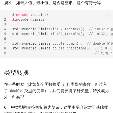
属性，如最大值、最小值、是否是整形、是否有符号等．
1
#include
<cstdint>
2
#include
<limits>
3
4
std
::
numeric_limits
<
int32_t
>::
max
();
// int32_t
5
std
::
numeric_limits
<
int32_t
>::
min
();
// int32_t
6
7
std
::
numeric_limits
<
double
>::
min
();
// double 的
8
std
::
numeric_limits
<
double
>::
epsilon
();
// 1.0
9
// 约为 2.
类型转换
在一些时候（比如某个函数接受
类型的参数，但传入
int
了
类型的变量），我们需要将某种类型，转换成另
double
外一种类型．
C++ 中类型的转换机制较为复杂，这里主要介绍对于基础数