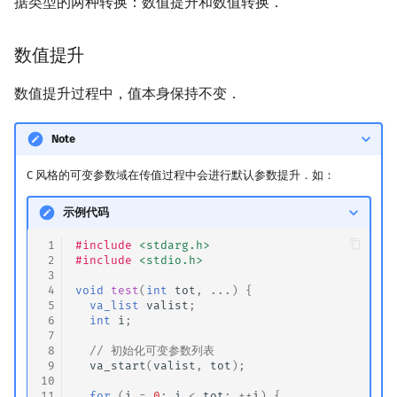
据类型的两种转换：数值提升和数值转换．
数值提升
数值提升过程中，值本身保持不变．
Note
C 风格的可变参数域在传值过程中会进行默认参数提升．如：
示例代码
 1
#include
<stdarg.h>
 2
#include
<stdio.h>
 3
 4
void
test
(
int
tot
,
...)
{
 5
va_list
valist
;
 6
int
i
;
 7
 8
// 初始化可变参数列表
 9
va_start
(
valist
,
tot
);
10
11
for
(
i
=
0
;
i
<
tot
;
++
i
)
{