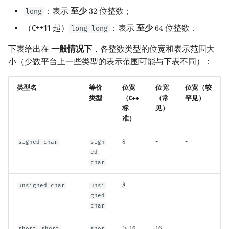
：表示
至少
位整数；
long
3
2
32
（C++11 起）
：表示
至少
位整数．
long long
6
4
64
下表给出在
一般情况下
，各整数类型的位宽和表示范围大
小（少数平台上一些类型的表示范围可能与下表不同）：
类型名
等价
位宽
位宽
位宽（较
类型
（C++
（常
罕见）
标
见）
准）
-
-
signed char
sign
8
8
ed
char
-
-
unsigned char
unsi
8
8
gned
char
,
-
short
short
shor