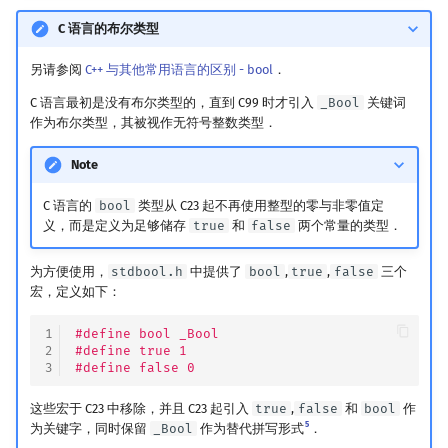
回文树
概率论
可持久化数据结构
欧拉图
Kahan 求和
布尔转换
二次剩余
C 语言的布尔类型
另请参阅
C++ 与其他常用语言的区别 - bool
．
定义变量
序列自动机
博弈论
树套树
哈密顿图
珂朵莉树/颜色段均摊
阶 & 原根
C 语言最初是没有布尔类型的，直到 C99 时才引入
_Bool
关键词
变量作用域
最小表示法
数值算法
K-D Tree
二分图
空间优化简介
离散对数
作为布尔类型，其被视作无符号整数类型．
Note
常量
Lyndon 分解
序理论
动态树
平面图
高次剩余 & 单位根
C 语言的
bool
类型从 C23 起不再使用整型的零与非零值定
参考资料与注释
Main–Lorentz 算法
杨氏矩阵
析合树
弦图
数论分块
义，而是定义为足够储存
true
和
false
两个常量的类型．
拟阵
PQ 树
图的着色
狄利克雷卷积
为方便使用，
stdbool.h
中提供了
bool
,
true
,
false
三个
宏，定义如下：
Berlekamp–Massey 算法
手指树
网络流
莫比乌斯反演
1
#define bool _Bool
2
#define true 1
霍夫曼树
图的匹配
杜教筛
3
#define false 0
这些宏于 C23 中移除，并且 C23 起引入
true
,
false
和
bool
作
Prüfer 序列
Powerful Number 筛
5
为关键字，同时保留
_Bool
作为替代拼写形式
．