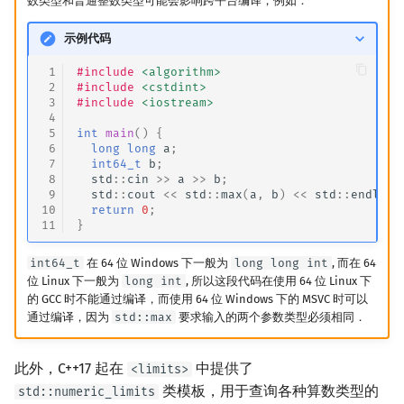
数类型和普通整数类型可能会影响跨平台编译，例如：
示例代码
 1
#include
<algorithm>
 2
#include
<cstdint>
 3
#include
<iostream>
 4
 5
int
main
()
{
 6
long
long
a
;
 7
int64_t
b
;
 8
std
::
cin
>>
a
>>
b
;
 9
std
::
cout
<<
std
::
max
(
a
,
b
)
<<
std
::
endl
;
10
return
0
;
11
}
int64_t
在 64 位 Windows 下一般为
long long int
, 而在 64
位 Linux 下一般为
long int
, 所以这段代码在使用 64 位 Linux 下
的 GCC 时不能通过编译，而使用 64 位 Windows 下的 MSVC 时可以
通过编译，因为
std::max
要求输入的两个参数类型必须相同．
此外，C++17 起在
中提供了
<limits>
类模板，用于查询各种算数类型的
std::numeric_limits