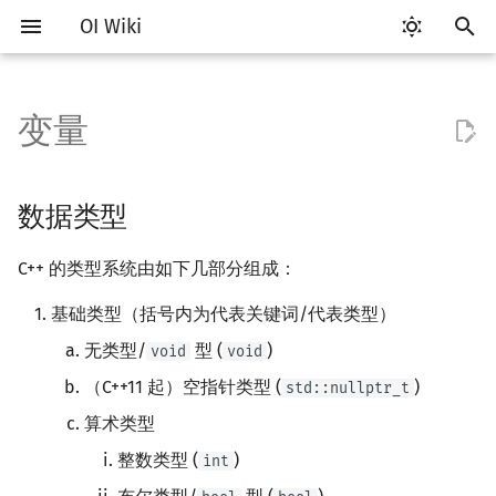
OI Wiki
键
入
变量
Getting Started
比赛相关简介
工具软件简介
数据类型
分支
数组
C++ 标准库简介
类
算法基础简介
搜索部分简介
动态规划部分简介
字符串部分简介
数学部分简介
数据结构部分简介
图论部分简介
计算几何部分简介
杂项简介
RMQ
OI 赛事与赛制
题型概述
读入、输出优化
Vim
评测工具简介
Testlib 简介
STL 容器简介
pb_ds 简介
复杂度简介
排序简介
DP 优化简介
后缀数组简介
数字系统简介
数论基础
多项式与生成函数简介
排列组合
线性代数简介
线性规划基础
基本概念
基本概念
博弈论简介
插值
并查集
堆简介
分块思想
线段树基础
二叉搜索树 & 平衡树
可持久化数据结构简介
线段树套线段树
Link Cut Tree
树基础
最短路
最小生成树
强连通分量
网络流简介
图匹配
离线算法简介
随机函数
以
开
关于本项目
赛事
代码编辑工具
循环
结构体
STL 容器
命名空间
复杂度
DFS（搜索）
动态规划基础
字符串基础
布尔代数
栈
图论相关概念
二维计算几何基础
离散化
并查集应用
布尔类型
ICPC/CCPC 赛事与赛制
交互题
分段打表
Emacs
Arbiter
通用
迭代器
堆
均摊复杂度
选择排序
单调队列/单调栈优化
最优原地后缀排序算法
进位制
模算术简介
代数基本定理
抽屉原理
向量
单纯形法
群论
条件概率与独立性
公平组合游戏
数值积分
并查集复杂度
二叉堆
块状数组
线段树合并 & 分裂
Treap
可持久化线段树
平衡树套线段树
全局平衡二叉树
树的直径
差分约束
最小树形图
双连通分量
最大流
二分图最大匹配
CDQ 分治
随机化技巧
数据类型
始
如何参与
题型
评测工具
联合体
STL 算法
值类别
枚举
BFS（搜索）
记忆化搜索
标准库
数字系统
队列
图的存储
三维计算几何基础
双指针
括号序列
整数类型
常见错误
VS Code
Cena
Generator
序列式容器
平衡树
冒泡排序
斜率优化
平衡三进制
素数
快速傅里叶变换
容斥原理
内积和外积
环论
随机变量
零和游戏
高斯消元
配对堆
块状链表
李超线段树
Splay 树
可持久化块状数组
线段树套平衡树
Euler Tour Tree
树的中心
k 短路
最小直径生成树
割点和桥
最小割
二分图最大权匹配
整体二分
爬山算法
C++ 的类型系统由如下几部分组成：
搜
OI Wiki 不是什么
学习路线
命令行
指针
bitset
重载运算符
模拟
双向搜索
背包 DP
字符串匹配
位操作
链表
DFS（图论）
距离
离线算法
线段树与离线询问
字符类型
常见技巧
Atom
CCR Plus
Validator
关联式容器
插入排序
四边形不等式优化
格雷码
最大公约数
快速数论变换
斐波那契数列
矩阵
域论
随机变量的数字特征
非公平组合游戏
牛顿迭代法
左偏树
树分块
猫树
WBLT
可持久化平衡树
树状数组套权值线段树
Top Tree
树的重心
同余最短路
圆方树
费用流
一般图最大匹配
莫队算法
模拟退火
索
基础类型（括号内为代表关键词/代表类型）
无类型/
型 (
)
void
void
格式手册
学习资源
命令行编译与调试
string
引用
递归 & 分治
启发式搜索
区间 DP
字符串哈希
二进制集合操作
哈希表
BFS（图论）
Pick 定理
分数规划
浮点类型
Eclipse
Lemon
Interactor
无序关联式容器
计数排序
Slope Trick 优化
欧拉函数
快速沃尔什变换
错位排列
初等变换
Schreier–Sims 算法
概率不等式
Sqrt Tree
区间最值操作 & 区间历史
替罪羊树
可持久化字典树
分块套树状数组
最近公共祖先
点/边连通度
上下界网络流
一般图最大权匹配
（C++11 起）空指针类型 (
)
std::nullptr_t
值
数学符号表
技巧
编译器
pair
常量
贪心
A*
DAG 上的 DP
字典树 (Trie)
高精度计算
并查集
树上问题
三角剖分
随机化
无类型
Notepad++
Checker
容器适配器
基数排序
WQS 二分
筛法
Chirp Z 变换
卡特兰数
行列式
笛卡尔树
可持久化可并堆
树链剖分
Stoer–Wagner 算法
稳定匹配
算术类型
Kinetic Tournament Tree
整数类型 (
)
int
F.A.Q.
出题
WSL (Windows 10)
新版 C++ 特性
排序
迭代加深搜索
树形 DP
前缀函数与 KMP 算法
快速幂
堆
有向无环图
凸包
悬线法
空指针类型
Kate
快速排序
状态设计优化
分解质因数
多项式牛顿迭代
斯特林数
线性空间
Size Balanced Tree
树上启发式合并