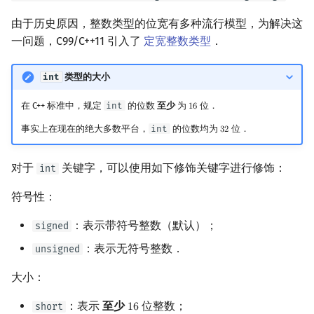
由于历史原因，整数类型的位宽有多种流行模型，为解决这
一问题，C99/C++11 引入了
定宽整数类型
．
int
类型的大小
在 C++ 标准中，规定
int
的位数
至少
为
位．
1
6
16
事实上在现在的绝大多数平台，
int
的位数均为
位．
3
2
32
对于
关键字，可以使用如下修饰关键字进行修饰：
int
符号性：
：表示带符号整数（默认）；
signed
：表示无符号整数．
unsigned
大小：
：表示
至少
位整数；
short
1
6
16