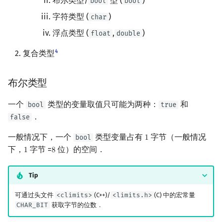
布尔类型/
型 (
)
bool
bool
镜像站列表
Special Judge
定宽整数类型
Lambda 表达式
前缀和 & 差分
IDA*
状压 DP
Boyer–Moore 算法
置换和排列
块状数据结构
拓扑排序
扫描线
有限状态自动机
Dev-C++
归并排序
裴蜀定理 & 一次不定方程
多项式多点求值|快速插值
贝尔数
线性基
AVL 树
虚树
字符类型 (
)
char
浮点类型 (
,
)
float
double
致谢
Testlib
类型转换
pb_ds
二分
回溯法
数位 DP
Z 函数（扩展 KMP）
弧度制与坐标系
单调栈
最短路问题
旋转卡壳
计算理论基础
CLion
堆排序
费马小定理 & 欧拉定理
多项式初等函数
伯努利数
线性映射
红黑树
树分治
4
复合类型
Polygon
编译优化
倍增
Dancing Links
插头 DP
AC 自动机
复数
单调队列
生成树问题
半平面交
字节顺序
数值提升
Geany
桶排序
模逆元
常系数齐次线性递推
Entringer Number
特征多项式
左偏红黑树
动态树分治
布尔类型
OJ 工具
构造
Alpha–Beta 剪枝
计数 DP
后缀数组 (SA)
数论
ST 表
斯坦纳树
平面最近点对
约瑟夫问题
整数提升
Xcode
希尔排序
线性同余方程
多项式平移|连续点值平移
Eulerian Number
对角化
AA 树
AHU 算法
一个
类型的变量取值只可能为两种：
和
bool
true
LaTeX 入门
优化
动态 DP
后缀自动机 (SAM)
多项式与生成函数
树状数组
拆点
随机增量法
表达式求值
浮点提升
GUIDE
锦标赛排序
中国剩余定理
符号化方法
分拆数
Jordan标准型
树哈希
．
false
Git
概率 DP
后缀平衡树
组合数学
线段树
连通性相关
反演变换
在一台机器上规划任务
数值转换
Sublime Text
Tim 排序
升幂引理
Lagrange 反演
范德蒙德卷积
树上随机游走
一般情况下，一个
类型变量占有
字节（一般情况
bool
1
1
下，
字节 =
位）的空间．
1
8
1
8
DP 套 DP
广义后缀自动机
线性代数
划分树
环计数问题
计算几何杂项
主元素问题
整数转换
CP Editor
排序相关 STL
阶乘取模
形式幂级数复合|复合逆
Pólya 计数
Tip
DP 优化
后缀树
线性规划
二叉搜索树 & 平衡树
最小环
Garsia–Wachs 算法
浮点转换
Code::Blocks
排序应用
卢卡斯定理
普通生成函数
图论计数
可通过头文件
<climits>
(C++)/
<limits.h>
(C) 中的宏常量
CHAR_BIT
获取字节的位数．
其它 DP 方法
Manacher
抽象代数
跳表
2-SAT
15-puzzle
浮点整数转换
同余方程
指数生成函数