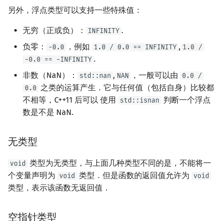
另外，浮点类型可以支持一些特殊值：
无穷（正或负）：
.
INFINITY
负零：
，例如
,
-0.0
1.0 / 0.0 == INFINITY
1.0 /
.
-0.0 == -INFINITY
非数（NaN）：
,
，一般可以由
std::nan
NAN
0.0 /
之类的运算产生．它与任何值（包括自身）比较都
0.0
不相等，C++11 后可以 使用
判断一个浮点
std::isnan
数是不是 NaN.
无类型
类型为无类型，与上面几种类型不同的是，不能将一
void
个变量声明为
类型．但是函数的返回值允许为
void
void
类型，表示该函数无返回值．
空指针类型