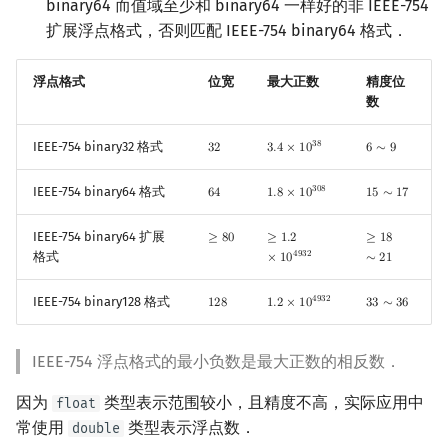
binary64 而值域至少和 binary64 一样好的非 IEEE-754
扩展浮点格式，否则匹配 IEEE-754 binary64 格式．
浮点格式
位宽
最大正数
精度位
数
3
8
IEEE-754 binary32 格式
3
2
3
.
4
×
1
0
6
∼
9
32
3.4
×
10
38
6
∼
9
3
0
8
IEEE-754 binary64 格式
6
4
1
.
8
×
1
0
1
5
∼
1
7
64
1.8
×
10
308
15
∼
17
IEEE-754 binary64 扩展
≥
8
0
≥
1
.
2
≥
1
8
≥
80
≥
1.2
×
10
4932
≥
18
∼
21
4
9
3
2
格式
×
1
0
∼
2
1
4
9
3
2
IEEE-754 binary128 格式
1
2
8
1
.
2
×
1
0
3
3
∼
3
6
128
1.2
×
10
4932
33
∼
36
IEEE-754 浮点格式的最小负数是最大正数的相反数．
因为
类型表示范围较小，且精度不高，实际应用中
float
常使用
类型表示浮点数．
double