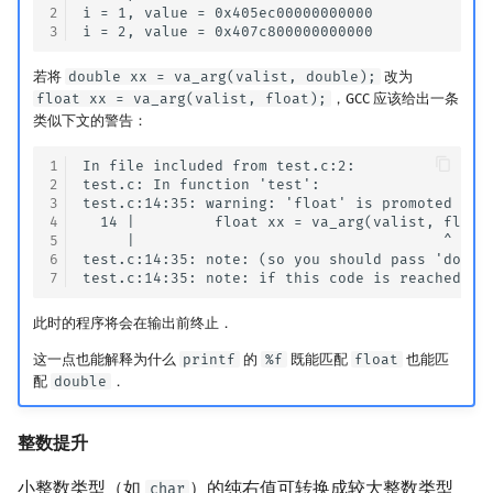
2
i = 1, value = 0x405ec00000000000

3
若将
double xx = va_arg(valist, double);
改为
float xx = va_arg(valist, float);
，GCC 应该给出一条
类似下文的警告：
1
In file included from test.c:2:

2
test.c: In function 'test':

3
test.c:14:35: warning: 'float' is promoted to '
4
  14 |         float xx = va_arg(valist, float)
5
     |                                   ^

6
test.c:14:35: note: (so you should pass 'double
7
此时的程序将会在输出前终止．
这一点也能解释为什么
printf
的
%f
既能匹配
float
也能匹
配
double
．
整数提升
小整数类型（如
）的纯右值可转换成较大整数类型
char