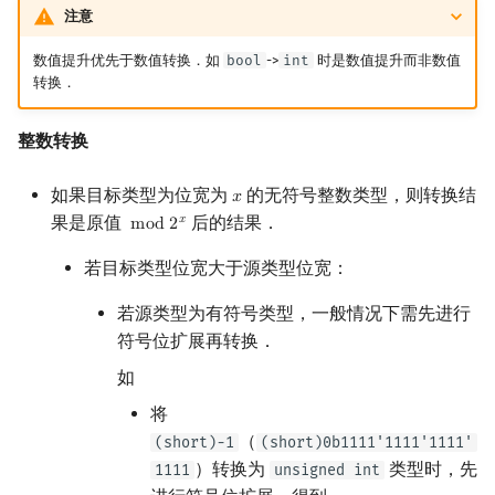
注意
数值提升优先于数值转换．如
bool
->
int
时是数值提升而非数值
转换．
整数转换
如果目标类型为位宽为
的无符号整数类型，则转换结
𝑥
x
果是原值
后的结果．
𝑥
m
o
d
2
mod
2
x
若目标类型位宽大于源类型位宽：
若源类型为有符号类型，一般情况下需先进行
符号位扩展再转换．
如
将
（
(short)-1
(short)0b1111'1111'1111'
）转换为
类型时，先
1111
unsigned int