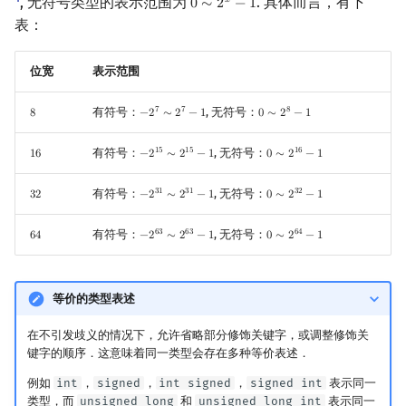
, 无符号类型的表示范围为
. 具体而言，有下
𝑥
0
∼
2
−
1
0
∼
2
x
−
1
表：
位宽
表示范围
有符号：
, 无符号：
7
7
8
8
−
2
∼
2
−
1
0
∼
2
−
1
8
−
2
7
∼
2
7
−
1
0
∼
2
8
−
1
有符号：
, 无符号：
1
5
1
5
1
6
1
6
−
2
∼
2
−
1
0
∼
2
−
1
16
−
2
15
∼
2
15
−
1
0
∼
2
16
−
1
有符号：
, 无符号：
3
1
3
1
3
2
3
2
−
2
∼
2
−
1
0
∼
2
−
1
32
−
2
31
∼
2
31
−
1
0
∼
2
32
−
1
有符号：
, 无符号：
6
3
6
3
6
4
6
4
−
2
∼
2
−
1
0
∼
2
−
1
64
−
2
63
∼
2
63
−
1
0
∼
2
64
−
1
等价的类型表述
在不引发歧义的情况下，允许省略部分修饰关键字，或调整修饰关
键字的顺序．这意味着同一类型会存在多种等价表述．
例如
int
，
signed
，
int signed
，
signed int
表示同一
类型，而
unsigned long
和
unsigned long int
表示同一