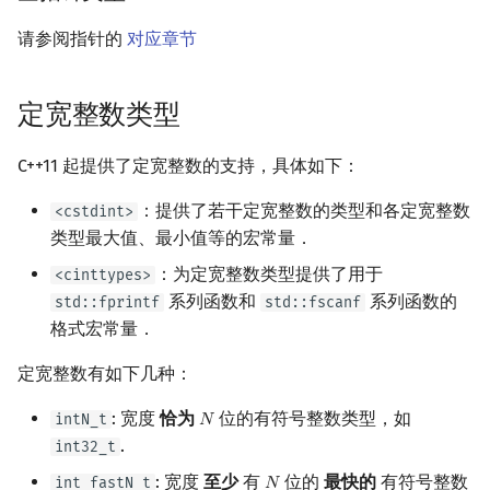
请参阅指针的
对应章节
定宽整数类型
C++11 起提供了定宽整数的支持，具体如下：
：提供了若干定宽整数的类型和各定宽整数
<cstdint>
类型最大值、最小值等的宏常量．
：为定宽整数类型提供了用于
<cinttypes>
系列函数和
系列函数的
std::fprintf
std::fscanf
格式宏常量．
定宽整数有如下几种：
: 宽度
恰为
位的有符号整数类型，如
intN_t
𝑁
N
.
int32_t
: 宽度
至少
有
位的
最快的
有符号整数
int_fastN_t
𝑁
N