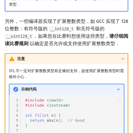
类型．
另外，一些编译器实现了扩展整数类型，如 GCC 实现了 128
位整数：有符号版的
和无符号版的
__int128_t
，如果您在比赛时想使用这些类型，
请仔细阅
__uint128_t
读比赛规则
以确定是否允许或支持使用扩展整数类型．
注意
STL 不一定对扩展整数类型有足够的支持，故使用扩展整数类型时需
格外小心．
示例代码
 1
#include
<cmath>
 2
#include
<iostream>
 3
 4
int
f1
(
int
n
)
{
 5
return
abs
(
n
);
// Good
 6
}
 7