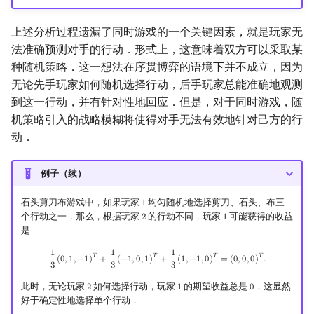
上述分析过程遗漏了同时游戏的一个关键因素，就是玩家无
法准确预测对手的行动．形式上，这意味着双方可以采取某
种随机策略．这一想法在序贯博弈的语境下并不成立，因为
无论先手玩家如何随机选择行动，后手玩家总能准确地观测
到这一行动，并有针对性地回应．但是，对于同时游戏，随
机策略引入的战略模糊将使得对手无法有效地针对己方的行
动．
例子（续）
石头剪刀布游戏中，如果玩家
均匀随机地选择剪刀、石头、布三
1
1
个行动之一，那么，根据玩家
的行动不同，玩家
可能获得的收益
2
1
2
1
是
1
1
1
1
3
(
0
,
1
,
−
1
)
T
+
1
3
(
−
1
,
0
,
1
)
T
+
1
3
(
1
,
−
1
,
0
)
T
=
(
0
,
0
,
0
)
T
.
𝑇
𝑇
𝑇
𝑇
(
0
,
1
,
−
1
)
+
(
−
1
,
0
,
1
)
+
(
1
,
−
1
,
0
)
=
(
0
,
0
,
0
)
.
3
3
3
此时，无论玩家
如何选择行动，玩家
的期望收益总是
．这显然
2
1
0
2
1
0
好于确定性地选择单个行动．