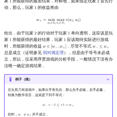
家
所能获得的最差结果．对称地，如果假定玩家
首先行
1
2
1
2
动，那么，玩家
的收益将由
1
1
w
+
=
min
a
2
∈
A
2
max
a
1
∈
A
1
v
(
a
1
,
a
2
)
𝑤
=
m
i
n
m
a
x
𝑣
(
𝑎
,
𝑎
)
+
1
2
𝑎
∈
𝐴
𝑎
∈
𝐴
1
1
2
2
给出．由于玩家
的行动对于玩家
单向透明，这应该是玩
2
1
2
1
家
所能获得的最好结果．玩家
应该期待实际进行游戏
1
1
1
1
时，所能获得的收益
．尽管不等式
𝑤
∈
[
𝑤
,
𝑤
]
𝑤
≤
𝑤
w
∈
[
w
−
,
w
+
]
w
−
≤
w
+
−
+
−
+
总是成立（证明参见
弱对偶定理
），但是由于等号未必成
立，所以，仅采用序贯游戏的分析手段，一般情况下没有办
法唯一确定游戏结果．
例子（续）
石头剪刀布游戏中，如果出手有先后，那么先手必输，后手必赢．
转换为数学语言，这就是下列不等式：
w
−
=
−
1
≤
+
1
=
w
+
.
𝑤
=
−
1
≤
+
1
=
𝑤
.
−
+
此时，
并不成立．
𝑤
≠
𝑤
w
−
≠
w
+
−
+