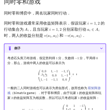
同时零和游戏
同时零和博弈中，两名玩家同时行动．
同时零和游戏通常采用收益矩阵表示．假设玩家
的
𝑖
=
1
,
2
i
=
1
,
2
行动集合为
，且当玩家
分别采取行动
𝐴
𝑖
=
1
,
2
𝑎
∈
𝐴
A
i
i
=
1
,
2
a
i
∈
A
i
𝑖
𝑖
𝑖
时，两人的收益分别是
和
．
𝑣
(
𝑎
,
𝑎
)
−
𝑣
(
𝑎
,
𝑎
)
v
(
a
1
,
a
2
)
−
v
(
a
1
,
a
2
)
1
2
1
2
例子
考虑石头剪刀布游戏．假定胜利得
分，失败得
分，平局得
1
−
1
0
1
−
1
0
分．那么，游戏中两人的收益可以表示为
(
0
,
0
1
,
−
1
−
1
,
1
−
1
,
1
0
,
0
1
,
−
1
1
,
−
1
−
1
,
1
0
,
0
)
.
0
,
0
1
,
−
1
−
1
,
1
⎛
⎞
⎜ ⎜ ⎜
⎟ ⎟ ⎟
−
1
,
1
0
,
0
1
,
−
1
.
1
,
−
1
−
1
,
1
0
,
0
⎝
⎠
一般的二人同时游戏也可以表示为类似形式，故而也称为
双矩阵游
戏
（bimatrix game）．对于零和博弈，由于玩家
的收益矩阵和玩
1
1
家
的收益矩阵互为相反数，所以可以只考虑玩家
的收益矩阵：
2
1
2
1
V
=
(
v
(
a
1
,
a
2
)
)
(
a
1
,
a
2
)
∈
A
1
×
A
2
=
(
0
1
−
1
−
1
0
1
1
−
1
0
)
.
0
1
−
1
⎛
⎞
⎜ ⎜ ⎜
⎟ ⎟ ⎟