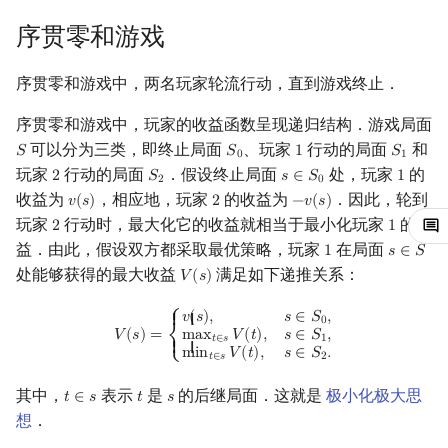
镜像站列表
Special Judge
Java 速成
前缀和 & 差分
IDA*
状压 DP
Boyer–Moore 算法
裴蜀定理 & 一次不定方程
多项式多点求值|快速插值
贝尔数
线性基
块状数据结构
拓扑排序
扫描线
有限状态自动机
习题
Dev-C++
文件操作
Lambda 表达式
归并排序
AVL 树
虚树
序贯零和游戏
致谢
Testlib
Java 进阶
二分
回溯法
数位 DP
Z 函数（扩展 KMP）
费马小定理 & 欧拉定理
多项式初等函数
伯努利数
线性映射
参考资料与注释
单调栈
最短路问题
旋转卡壳
计算理论基础
CLion
pb_ds
堆排序
红黑树
树分治
序贯零和游戏中，两名玩家轮流行动，直到游戏终止．
序贯零和游戏中，玩家的收益函数呈现递归结构．游戏局面
Polygon
倍增
Dancing Links
插头 DP
AC 自动机
模逆元
常系数齐次线性递推
Entringer Number
特征多项式
单调队列
生成树问题
半平面交
字节顺序
Geany
编译优化
桶排序
左偏红黑树
动态树分治
可以分为三类，即终止局面
、玩家
行动的局面
和
𝑆
𝑆
1
𝑆
S
S
0
1
S
1
0
1
玩家
行动的局面
．假设终止局面
处，玩家
的
OJ 工具
构造
Alpha–Beta 剪枝
计数 DP
后缀数组 (SA)
线性同余方程
多项式平移|连续点值平移
Eulerian Number
对角化
ST 表
斯坦纳树
平面最近点对
约瑟夫问题
2
𝑆
Xcode
希尔排序
AA 树
AHU 算法
𝑠
∈
𝑆
1
2
S
2
s
∈
S
0
1
2
0
收益为
，相应地，玩家
的收益为
．因此，轮到
𝑣
(
𝑠
)
2
−
𝑣
(
𝑠
)
v
(
s
)
2
−
v
(
s
)
玩家
行动时，最大化它的收益就相当于最小化玩家
的收
LaTeX 入门
优化
动态 DP
后缀自动机 (SAM)
中国剩余定理
符号化方法
分拆数
Jordan标准型
树状数组
拆点
随机增量法
表达式求值
GUIDE
锦标赛排序
树哈希
2
1
2
1
益．由此，假设双方都采取最优策略，玩家
在局面
1
𝑠
∈
𝑆
1
s
∈
S
处能够获得的最大收益
满足如下递推关系：
Git
概率 DP
后缀平衡树
升幂引理
Lagrange 反演
范德蒙德卷积
线段树
连通性相关
反演变换
在一台机器上规划任务
Sublime Text
Tim 排序
树上随机游走
𝑉
(
𝑠
)
V
(
s
)
V
(
s
)
=
{
v
(
s
)
,
s
∈
S
0
,
max
t
∈
s
V
(
t
)
,
s
∈
S
1
,
min
t
∈
s
V
(
t
)
,
s
∈
S
2
.
⎧
𝑣
(
𝑠
)
,
𝑠
∈
𝑆
,
{ {
DP 套 DP
广义后缀自动机
阶乘取模
形式幂级数复合|复合逆
Pólya 计数
划分树
环计数问题
计算几何杂项
主元素问题
CP Editor
排序相关 STL
0
𝑉
(
𝑠
)
=
m
a
x
𝑉
(
𝑡
)
,
𝑠
∈
𝑆
,
𝑡
∈
𝑠
1
⎨
{ {
m
i
n
𝑉
(
𝑡
)
,
𝑠
∈
𝑆
.
⎩
𝑡
∈
𝑠
2
DP 优化
后缀树
卢卡斯定理
普通生成函数
图论计数
二叉搜索树 & 平衡树
最小环
Garsia–Wachs 算法
Code::Blocks
排序应用
其中，
表示
是
的后继局面．这就是
极小化极大思
𝑡
∈
𝑠
𝑡
𝑠
t
∈
s
t
s
想
．
其它 DP 方法
Manacher
同余方程
指数生成函数
跳表
2-SAT
15-puzzle