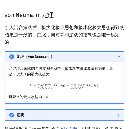
1
2
1
2
1
2
von Neumann 定理
引入混合策略后，极大化极小思想和极小化极大思想得到的
结果是一致的，由此，同时零和游戏的结果也是唯一确定
的．
定理（von Neumann）
允许混合策略的同时零和游戏中，如果双方都采取最优策略，那
么，玩家
的最大收益为
1
1
w
=
max
s
1
∈
S
1
min
s
2
∈
S
2
v
(
s
1
,
s
2
)
=
min
s
2
∈
S
2
max
s
1
∈
S
1
v
(
s
1
,
s
2
)
,
𝑤
=
m
a
x
m
i
n
𝑣
(
𝑠
,
𝑠
)
=
m
i
n
m
a
x
𝑣
(
𝑠
,
𝑠
)
,
1
2
1
2
𝑠
∈
𝑆
𝑠
∈
𝑆
𝑠
∈
𝑆
𝑠
∈
𝑆
2
2
2
2
1
1
1
1
玩家
的最大收益为
．
2
−
𝑤
2
−
w
证明
这一结果正是这一游戏的
Nash 均衡
．也就是说，假定双方