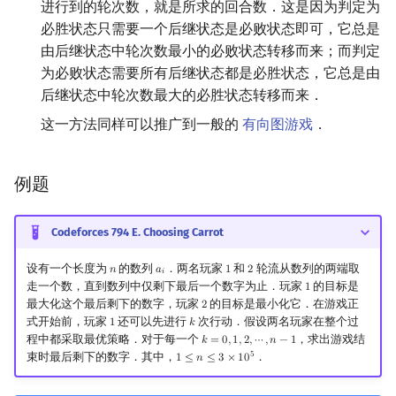
进行到的轮次数，就是所求的回合数．这是因为判定为
必胜状态只需要一个后继状态是必败状态即可，它总是
由后继状态中轮次数最小的必败状态转移而来；而判定
为必败状态需要所有后继状态都是必胜状态，它总是由
后继状态中轮次数最大的必胜状态转移而来．
这一方法同样可以推广到一般的
有向图游戏
．
例题
Codeforces 794 E. Choosing Carrot
设有一个长度为
的数列
．两名玩家
和
轮流从数列的两端取
𝑛
𝑎
1
2
n
a
i
1
2
𝑖
走一个数，直到数列中仅剩下最后一个数字为止．玩家
的目标是
1
1
最大化这个最后剩下的数字，玩家
的目标是最小化它．在游戏正
2
2
式开始前，玩家
还可以先进行
次行动．假设两名玩家在整个过
1
𝑘
1
k
程中都采取最优策略．对于每一个
，求出游戏结
𝑘
=
0
,
1
,
2
,
⋯
,
𝑛
−
1
k
=
0
,
1
,
2
,
⋯
,
n
−
1
5
束时最后剩下的数字．其中，
．
1
≤
𝑛
≤
3
×
1
0
1
≤
n
≤
3
×
10
5