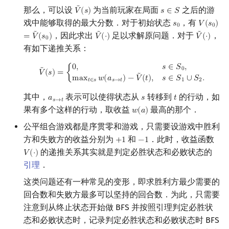
Min_25 筛
矩阵树定理
˜
那么，可以设
为当前玩家在局面
之后的游
𝑉
(
𝑠
)
𝑠
∈
𝑆
V
~
(
s
)
s
∈
S
戏中能够取得的最大分数．对于初始状态
，有
𝑠
𝑉
(
𝑠
)
s
0
V
(
s
0
)
=
V
0
0
洲阁筛
LGV 引理
˜
˜
˜
，因此求出
足以求解原问题．对于
，
=
𝑉
(
𝑠
)
𝑉
(
⋅
)
𝑉
(
⋅
)
V
~
(
⋅
)
V
~
(
⋅
)
0
有如下递推关系：
类欧几里德算法
最大团搜索算法
V
~
(
s
)
=
{
0
,
s
∈
S
0
,
max
t
∈
s
w
(
a
s
→
t
)
−
V
~
(
t
)
,
s
∈
S
1
∪
S
2
.
0
,
𝑠
∈
𝑆
,
0
˜
𝑉
(
𝑠
)
=
{
˜
m
a
x
𝑤
(
𝑎
)
−
𝑉
(
𝑡
)
,
𝑠
∈
𝑆
∪
𝑆
.
𝑡
∈
𝑠
𝑠
→
𝑡
1
2
Meissel–Lehmer 算法
支配树
其中，
表示可以使得状态从
转移到
的行动，如
𝑎
𝑠
𝑡
a
s
→
t
s
t
𝑠
→
𝑡
连分数
图上随机游走
果有多个这样的行动，取收益
最高的那个．
𝑤
(
𝑎
)
w
(
a
)
公平组合游戏都是序贯零和游戏，只需要设游戏中胜利
Stern–Brocot 树与 Farey 序列
方和失败方的收益分别为
和
．此时，收益函数
+
1
−
1
+
1
−
1
的递推关系其实就是判定必胜状态和必败状态的
𝑉
(
⋅
)
V
(
⋅
)
二次域
引理
．
这类问题还有一种常见的变形，即求胜利方最少需要的
Pell 方程
回合数和失败方最多可以坚持的回合数．为此，只需要
注意到从终止状态开始做 BFS 并按照引理判定必胜状
态和必败状态时，记录判定必胜状态和必败状态时 BFS