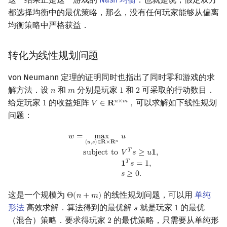
都选择均衡中的最优策略，那么，没有任何玩家能够从偏离
均衡策略中严格获益．
转化为线性规划问题
von Neumann 定理的证明同时也指出了同时零和游戏的求
解方法．设
和
分别是玩家
和
可采取的行动数目．
𝑛
𝑚
1
2
n
m
1
2
给定玩家
的收益矩阵
，可以求解如下线性规划
𝑛
×
𝑚
1
𝑉
∈
𝐑
1
V
∈
R
n
×
m
问题：
w
=
max
(
u
,
s
)
∈
R
×
R
n
u
subject to
V
T
s
≥
u
1
,
1
T
s
=
1
,
s
≥
0.
𝑤
=
m
a
x
𝑢
𝑛
(
𝑢
,
𝑠
)
∈
𝐑
×
𝐑
𝑇
s
u
b
j
e
c
t
t
o
𝑉
𝑠
≥
𝑢
𝟏
,
𝑇
𝟏
𝑠
=
1
,
𝑠
≥
0
.
这是一个规模为
的线性规划问题，可以用
单纯
Θ
(
𝑛
+
𝑚
)
Θ
(
n
+
m
)
形法
高效求解．算法得到的最优解
就是玩家
的最优
𝑠
1
s
1
（混合）策略．要求得玩家
的最优策略，只需要从单纯形
2
2