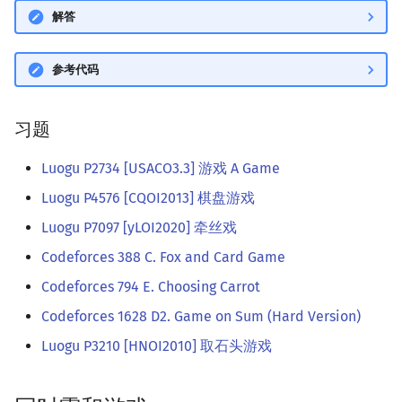
解答
参考代码
习题
Luogu P2734 [USACO3.3] 游戏 A Game
Luogu P4576 [CQOI2013] 棋盘游戏
Luogu P7097 [yLOI2020] 牵丝戏
Codeforces 388 C. Fox and Card Game
Codeforces 794 E. Choosing Carrot
Codeforces 1628 D2. Game on Sum (Hard Version)
Luogu P3210 [HNOI2010] 取石头游戏