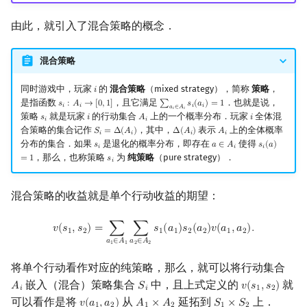
由此，就引入了混合策略的概念．
混合策略
同时游戏中，玩家
的
混合策略
（mixed strategy），简称
策略
，
𝑖
i
是指函数
，且它满足
．也就是说，
𝑠
:
𝐴
→
[
0
,
1
]
∑
𝑠
(
𝑎
)
=
1
s
i
:
A
i
→
[
0
,
1
]
∑
a
i
∈
A
i
s
i
(
a
i
)
=
1
𝑖
𝑖
𝑖
𝑖
𝑎
∈
𝐴
𝑖
𝑖
策略
就是玩家
的行动集合
上的一个概率分布．玩家
全体混
𝑠
𝑖
𝐴
𝑖
s
i
i
A
i
i
𝑖
𝑖
合策略的集合记作
，其中，
表示
上的全体概率
𝑆
=
Δ
(
𝐴
)
Δ
(
𝐴
)
𝐴
S
i
=
Δ
(
A
i
)
Δ
(
A
i
)
A
i
𝑖
𝑖
𝑖
𝑖
分布的集合．如果
是退化的概率分布，即存在
使得
𝑠
𝑎
∈
𝐴
𝑠
(
𝑎
)
s
i
a
∈
A
i
s
i
(
a
)
=
1
𝑖
𝑖
𝑖
，那么，也称策略
为
纯策略
（pure strategy）．
=
1
𝑠
s
i
𝑖
混合策略的收益就是单个行动收益的期望：
v
(
s
1
,
s
2
)
=
∑
a
1
∈
A
1
∑
a
2
∈
A
2
s
1
(
a
1
)
s
2
(
a
2
)
v
(
a
1
,
a
2
)
.
𝑣
(
𝑠
,
𝑠
)
=
∑
∑
𝑠
(
𝑎
)
𝑠
(
𝑎
)
𝑣
(
𝑎
,
𝑎
)
.
1
2
1
1
2
2
1
2
𝑎
∈
𝐴
𝑎
∈
𝐴
1
1
2
2
将单个行动看作对应的纯策略，那么，就可以将行动集合
嵌入（混合）策略集合
中，且上式定义的
就
𝐴
𝑆
𝑣
(
𝑠
,
𝑠
)
A
i
S
i
v
(
s
1
,
s
2
)
𝑖
𝑖
1
2
可以看作是将
从
延拓到
上．
𝑣
(
𝑎
,
𝑎
)
𝐴
×
𝐴
𝑆
×
𝑆
v
(
a
1
,
a
2
)
A
1
×
A
2
S
1
×
S
2