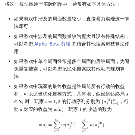
将这一算法应用于实际问题中，通常有如下具体方法：
回文树
二次剩余
可持久化数据结构
欧拉图
Kahan 求和
如果游戏中涉及的局面数量较少，直接暴力实现这一算
序列自动机
阶 & 原根
树套树
哈密顿图
珂朵莉树/颜色段均摊
法即可．
如果游戏中涉及的局面数量较为庞大且没有特殊结构，
最小表示法
离散对数
K-D Tree
二分图
空间优化简介
可以考虑
Alpha–Beta 剪枝
并结合其他搜索剪枝算法使
用．
Lyndon 分解
高次剩余 & 单位根
动态树
平面图
如果游戏中单个局面经常是多个局面的后继局面，为避
Main–Lorentz 算法
数论分块
析合树
弦图
免重复搜索，可以考虑记忆化搜索或其他动态规划算
法．
狄利克雷卷积
PQ 树
图的着色
如果游戏中玩家的最终收益是终局前所有行动的收益
和，可以适当优化建模方式．具体地，假设到达终局
𝑠
s
∈
S
莫比乌斯反演
手指树
网络流
(
𝑖
)
𝑘
时，玩家
的行动序列分别为
，行
∈
𝑆
𝑖
=
1
,
2
{
𝑎
}
𝑖
i
=
1
,
2
{
a
j
(
i
)
}
j
=
1
k
i
0
𝑗
𝑗
=
1
动
对应的收益为
，玩家
的收益函数为
𝑎
𝑤
(
𝑎
)
1
杜教筛
霍夫曼树
图的匹配
a
w
(
a
)
1
v
(
s
)
=
∑
j
=
1
k
1
w
(
a
j
(
1
)
)
−
∑
j
=
1
k
2
w
(
a
j
(
2
)
)
.
𝑘
𝑘
1
2
(
1
)
(
2
)
Powerful Number 筛
Prüfer 序列
𝑣
(
𝑠
)
=
∑
𝑤
(
𝑎
)
−
∑
𝑤
(
𝑎
)
.
𝑗
𝑗
𝑗
=
1
𝑗
=
1