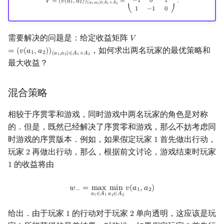
−
1
0
1
𝑉
=
(
𝑣
(
𝑎
,
𝑎
)
)
=
.
1
2
(
𝑎
,
𝑎
)
∈
𝐴
×
𝐴
1
2
1
2
1
−
1
0
⎝
⎠
需要解决的问题是：给定收益矩阵
𝑉
V
=
(
v
(
a
1
,
a
2
)
)
(
a
1
,
a
2
)
∈
A
1
×
A
2
，如何求出两名玩家的最优策略和
=
(
𝑣
(
𝑎
,
𝑎
)
)
1
2
(
𝑎
,
𝑎
)
∈
𝐴
×
𝐴
1
2
1
2
最大收益？
混合策略
相较于序贯零和游戏，同时游戏中两名玩家的角色是对称
的．但是，既然已经解决了序贯零和游戏，那么不妨考虑同
时游戏的序贯版本．例如，如果假定玩家
首先做出行动，
1
1
玩家
再做出行动，那么，根据前文讨论，游戏结束时玩家
2
2
的收益将由
1
1
w
−
=
max
a
1
∈
A
1
min
a
2
∈
A
2
v
(
a
1
,
a
2
)
𝑤
=
m
a
x
m
i
n
𝑣
(
𝑎
,
𝑎
)
−
1
2
𝑎
∈
𝐴
𝑎
∈
𝐴
1
1
2
2
给出．由于玩家
的行动对于玩家
单向透明，这应该是玩
1
2
1
2