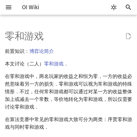
OI Wiki
键
入
零和游戏
Getting Started
比赛相关简介
工具软件简介
语言基础简介
算法基础简介
搜索部分简介
动态规划部分简介
字符串部分简介
数字系统简介
数论基础
多项式与生成函数简介
排列组合
线性代数简介
线性规划基础
基本概念
基本概念
序贯零和游戏
插值
数据结构部分简介
图论部分简介
计算几何部分简介
杂项简介
RMQ
OI 赛事与赛制
题型概述
读入、输出优化
Vim
评测工具简介
Testlib 简介
Hello, World!
C++ 标准库简介
类
复杂度简介
排序简介
DP 优化简介
后缀数组简介
并查集
堆简介
分块思想
线段树基础
二叉搜索树 & 平衡树
可持久化数据结构简介
线段树套线段树
Link Cut Tree
树基础
最短路
最小生成树
强连通分量
网络流简介
图匹配
离线算法简介
随机函数
以
前置知识：
博弈论简介
开
关于本项目
赛事
代码编辑工具
C++ 基础
复杂度
DFS（搜索）
动态规划基础
字符串基础
进位制
模算术简介
代数基本定理
抽屉原理
向量
单纯形法
群论
条件概率与独立性
数值积分
栈
图论相关概念
二维计算几何基础
离散化
并查集应用
例题
ICPC/CCPC 赛事与赛制
交互题
分段打表
Emacs
Arbiter
通用
C++ 语法基础
STL 容器
命名空间
均摊复杂度
选择排序
单调队列/单调栈优化
最优原地后缀排序算法
并查集复杂度
二叉堆
块状数组
线段树合并 & 分裂
Treap
可持久化线段树
平衡树套线段树
全局平衡二叉树
树的直径
差分约束
最小树形图
双连通分量
最大流
二分图最大匹配
CDQ 分治
随机化技巧
本文讨论（二人）
零和游戏
．
始
如何参与
题型
评测工具
C++ 标准库
枚举
BFS（搜索）
记忆化搜索
标准库
平衡三进制
素数
快速傅里叶变换
容斥原理
内积和外积
环论
随机变量
高斯消元
队列
图的存储
三维计算几何基础
双指针
括号序列
习题
常见错误
VS Code
Cena
Generator
变量
STL 算法
值类别
冒泡排序
斜率优化
配对堆
块状链表
李超线段树
Splay 树
可持久化块状数组
线段树套平衡树
Euler Tour Tree
树的中心
k 短路
最小直径生成树
割点和桥
最小割
二分图最大权匹配
整体二分
爬山算法
搜
在零和游戏中，两名玩家的收益之和恒为零，一方的收益必
然意味着另一方的损失．零和游戏可以视为常和游戏的特殊
OI Wiki 不是什么
学习路线
命令行
C++ 进阶
模拟
双向搜索
背包 DP
字符串匹配
格雷码
最大公约数
快速数论变换
斐波那契数列
矩阵
域论
随机变量的数字特征
同时零和游戏
牛顿迭代法
链表
DFS（图论）
距离
离线算法
线段树与离线询问
常见技巧
Atom
CCR Plus
Validator
运算
bitset
重载运算符
插入排序
四边形不等式优化
左偏树
树分块
猫树
WBLT
可持久化平衡树
树状数组套权值线段树
Top Tree
树的重心
同余最短路
圆方树
费用流
一般图最大匹配
莫队算法
模拟退火
索
情形．不过，任何常和游戏都可以通过对某一方的收益整体
加上或减去一个常数，等价地转化为零和游戏，所以仅需要
格式手册
学习资源
命令行编译与调试
C++ 与其他常用语言的区别
递归 & 分治
启发式搜索
区间 DP
字符串哈希
欧拉函数
快速沃尔什变换
错位排列
初等变换
Schreier–Sims 算法
概率不等式
哈希表
BFS（图论）
Pick 定理
分数规划
混合策略
Eclipse
Lemon
Interactor
流程控制语句
string
引用
计数排序
Slope Trick 优化
Sqrt Tree
区间最值操作 & 区间历史
替罪羊树
可持久化字典树
分块套树状数组
最近公共祖先
点/边连通度
上下界网络流
一般图最大权匹配
讨论零和游戏．
值
数学符号表
技巧
编译器
Pascal 转 C++ 急救
贪心
A*
DAG 上的 DP
字典树 (Trie)
筛法
Chirp Z 变换
卡特兰数
行列式
并查集
树上问题
三角剖分
随机化
von Neumann 定理
Notepad++
Checker
高级数据类型
pair
常量
基数排序
WQS 二分
笛卡尔树
可持久化可并堆
树链剖分
Stoer–Wagner 算法
稳定匹配
在算法竞赛中常见的零和游戏大致可分为两类：序贯零和游
Kinetic Tournament Tree
戏与同时零和游戏．
F.A.Q.
出题
WSL (Windows 10)
Python 速成
排序
迭代加深搜索
树形 DP
前缀函数与 KMP 算法
分解质因数
多项式牛顿迭代
斯特林数
线性空间
堆
有向无环图
凸包
悬线法
转化为线性规划问题
Kate
函数
新版 C++ 特性
快速排序
状态设计优化
Size Balanced Tree
树上启发式合并