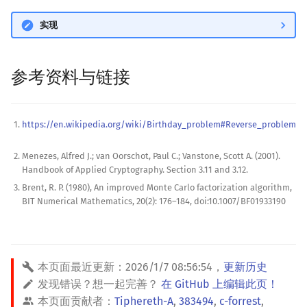
实现
参考资料与链接
https://en.wikipedia.org/wiki/Birthday_problem#Reverse_problem
Menezes, Alfred J.; van Oorschot, Paul C.; Vanstone, Scott A. (2001).
Handbook of Applied Cryptography. Section 3.11 and 3.12.
Brent, R. P. (1980), An improved Monte Carlo factorization algorithm,
BIT Numerical Mathematics, 20(2): 176–184, doi:10.1007/BF01933190
本页面最近更新：
2026/1/7 08:56:54
，
更新历史
发现错误？想一起完善？
在 GitHub 上编辑此页！
本页面贡献者：
Tiphereth-A
,
383494
,
c-forrest
,