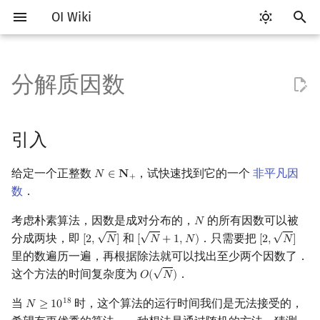
OI Wiki
键
入
分解质因数
Getting Started
比赛相关简介
工具软件简介
语言基础简介
算法基础简介
搜索部分简介
动态规划部分简介
字符串部分简介
数字系统简介
引入
多项式与生成函数简介
排列组合
线性代数简介
线性规划基础
基本概念
基本概念
博弈论简介
插值
数据结构部分简介
图论部分简介
计算几何部分简介
杂项简介
RMQ
OI 赛事与赛制
题型概述
读入、输出优化
Vim
评测工具简介
Testlib 简介
Hello, World!
C++ 标准库简介
类
复杂度简介
排序简介
DP 优化简介
后缀数组简介
并查集
堆简介
分块思想
线段树基础
二叉搜索树 & 平衡树
可持久化数据结构简介
线段树套线段树
Link Cut Tree
树基础
最短路
最小生成树
强连通分量
网络流简介
图匹配
离线算法简介
随机函数
以
开
关于本项目
赛事
代码编辑工具
C++ 基础
复杂度
DFS（搜索）
动态规划基础
字符串基础
进位制
朴素算法
代数基本定理
抽屉原理
向量
单纯形法
群论
条件概率与独立性
公平组合游戏
数值积分
栈
图论相关概念
二维计算几何基础
离散化
并查集应用
ICPC/CCPC 赛事与赛制
交互题
分段打表
Emacs
Arbiter
通用
C++ 语法基础
STL 容器
命名空间
均摊复杂度
选择排序
单调队列/单调栈优化
最优原地后缀排序算法
并查集复杂度
二叉堆
块状数组
线段树合并 & 分裂
Treap
可持久化线段树
平衡树套线段树
全局平衡二叉树
树的直径
差分约束
最小树形图
双连通分量
最大流
二分图最大匹配
CDQ 分治
随机化技巧
引入
始
如何参与
题型
评测工具
C++ 标准库
枚举
BFS（搜索）
记忆化搜索
标准库
平衡三进制
Pollard Rho 算法
快速傅里叶变换
容斥原理
内积和外积
环论
随机变量
零和游戏
高斯消元
队列
图的存储
三维计算几何基础
双指针
括号序列
常见错误
VS Code
Cena
Generator
变量
STL 算法
值类别
冒泡排序
斜率优化
配对堆
块状链表
李超线段树
Splay 树
可持久化块状数组
线段树套平衡树
Euler Tour Tree
树的中心
k 短路
最小直径生成树
割点和桥
最小割
二分图最大权匹配
整体二分
爬山算法
给定一个正整数
，试快速找到它的一个
非平凡因
𝑁
∈
𝐍
N
∈
N
+
搜
+
数
．
OI Wiki 不是什么
学习路线
命令行
C++ 进阶
模拟
双向搜索
背包 DP
字符串匹配
格雷码
快速数论变换
斐波那契数列
矩阵
域论
随机变量的数字特征
非公平组合游戏
牛顿迭代法
链表
DFS（图论）
距离
离线算法
线段树与离线询问
引入
常见技巧
Atom
CCR Plus
Validator
运算
bitset
重载运算符
插入排序
四边形不等式优化
左偏树
树分块
猫树
WBLT
可持久化平衡树
树状数组套权值线段树
Top Tree
树的重心
同余最短路
圆方树
费用流
一般图最大匹配
莫队算法
模拟退火
索
考虑朴素算法，因数是成对分布的，
的所有因数可以被
𝑁
N
√
√
√
格式手册
学习资源
命令行编译与调试
C++ 与其他常用语言的区别
递归 & 分治
启发式搜索
区间 DP
字符串哈希
快速沃尔什变换
错位排列
初等变换
Schreier–Sims 算法
概率不等式
哈希表
BFS（图论）
Pick 定理
分数规划
生日悖论
Eclipse
Lemon
Interactor
流程控制语句
string
引用
计数排序
Slope Trick 优化
Sqrt Tree
区间最值操作 & 区间历史
替罪羊树
可持久化字典树
分块套树状数组
最近公共祖先
点/边连通度
上下界网络流
一般图最大权匹配
分成两块，即
和
．只需要把
[
2
,
𝑁
]
[
𝑁
+
1
,
𝑁
)
[
2
,
𝑁
]
[
2
,
N
]
[
N
+
1
,
N
)
[
2
,
N
]
值
里的数遍历一遍，再根据除法就可以找出至少两个因数了．
√
数学符号表
技巧
编译器
Pascal 转 C++ 急救
贪心
A*
DAG 上的 DP
字典树 (Trie)
Chirp Z 变换
卡特兰数
行列式
并查集
树上问题
三角剖分
随机化
利用最大公约数求出一个约
Notepad++
Checker
高级数据类型
pair
常量
基数排序
WQS 二分
笛卡尔树
可持久化可并堆
树链剖分
Stoer–Wagner 算法
稳定匹配
这个方法的时间复杂度为
．
𝑂
(
𝑁
)
O
(
N
)
数
Kinetic Tournament Tree
当
时，这个算法的运行时间我们是无法接受的，
1
8
𝑁
≥
1
0
N
≥
10
18
F.A.Q.
出题
WSL (Windows 10)
Python 速成
排序
迭代加深搜索
树形 DP
前缀函数与 KMP 算法
多项式牛顿迭代
斯特林数
线性空间
堆
有向无环图
凸包
悬线法
Kate
函数
新版 C++ 特性
快速排序
状态设计优化
Size Balanced Tree
树上启发式合并