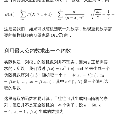
𝑂
(
𝑛
)
𝑋
O
(
n
)
X
E
(
X
)
=
∑
x
=
1
n
+
1
P
(
X
≥
x
+
1
)
=
∑
x
=
0
n
n
!
(
n
−
x
)
!
n
x
=
π
n
2
−
1
3
+
o
(
1
)
.
𝑛
+
1
𝑛
𝑛
!
𝜋
𝑛
1
√
𝐸
(
𝑋
)
=
∑
𝑃
(
𝑋
≥
𝑥
+
1
)
=
∑
=
−
+
𝑥
2
3
(
𝑛
−
𝑥
)
!
𝑛
𝑥
=
1
𝑥
=
0
这启发我们，如果可以随机选取一列数字，出现重复数字需
√
要的抽样规模的期望也是
的．
𝑂
(
𝑛
)
O
(
n
)
利用最大公约数求出一个约数
实际构建一列模
的随机数列并不现实，因为
正是需要
𝑝
𝑝
p
p
求的．所以，我们通过
来生成一个
2
𝑓
(
𝑥
)
=
(
𝑥
+
𝑐
)
m
o
d
𝑁
f
(
x
)
=
(
x
2
+
c
)
mod
N
伪随机数序列
：随机取一个
，令
{
𝑥
}
𝑥
𝑥
=
𝑓
(
𝑥
)
,
𝑥
{
x
i
}
x
1
x
2
=
f
(
x
1
)
,
x
3
=
f
(
x
2
)
,
…
,
𝑖
1
2
1
3
，其中
是一个随机选
=
𝑓
(
𝑥
)
,
…
,
𝑥
=
𝑓
(
𝑥
)
𝑐
∈
[
1
,
𝑁
)
c
∈
[
1
,
N
)
2
𝑖
𝑖
−
1
取的常数．
这里选取的函数容易计算，且往往可以生成相当随机的序
列．但它并不是完全随机的．举个例子，设
𝑛
=
5
0
,
𝑐
n
=
50
,
c
=
6
,
x
1
=
1
，
生成的数据为
=
6
,
𝑥
=
1
𝑓
(
𝑥
)
f
(
x
)
1