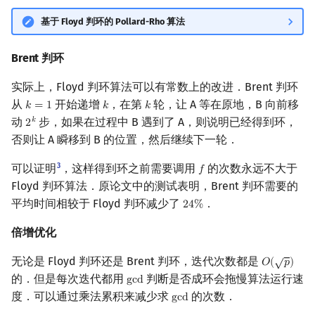
基于 Floyd 判环的 Pollard-Rho 算法
Brent 判环
实际上，Floyd 判环算法可以有常数上的改进．Brent 判环
从
开始递增
，在第
轮，让 A 等在原地，B 向前移
𝑘
=
1
𝑘
𝑘
k
=
1
k
k
动
步，如果在过程中 B 遇到了 A，则说明已经得到环，
𝑘
2
2
k
否则让 A 瞬移到 B 的位置，然后继续下一轮．
3
可以证明
，这样得到环之前需要调用
的次数永远不大于
𝑓
f
Floyd 判环算法．原论文中的测试表明，Brent 判环需要的
平均时间相较于 Floyd 判环减少了
．
2
4
%
24
%
倍增优化
√
无论是 Floyd 判环还是 Brent 判环，迭代次数都是
𝑂
(
𝑝
)
O
(
p
)
的．但是每次迭代都用
判断是否成环会拖慢算法运行速
g
c
d
gcd
度．可以通过乘法累积来减少求
的次数．
g
c
d
gcd