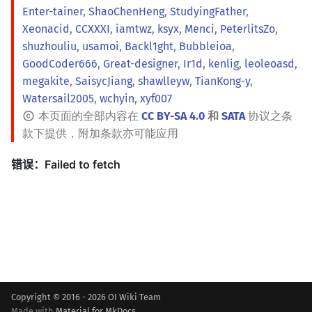
Enter-tainer
,
ShaoChenHeng
,
StudyingFather
,
Xeonacid
,
CCXXXI
,
iamtwz
,
ksyx
,
Menci
,
PeterlitsZo
,
shuzhouliu
,
usamoi
,
Backl1ght
,
Bubbleioa
,
GoodCoder666
,
Great-designer
,
Ir1d
,
kenlig
,
leoleoasd
,
megakite
,
SaisycJiang
,
shawlleyw
,
TianKong-y
,
Watersail2005
,
wchyin
,
xyf007
本页面的全部内容在
CC BY-SA 4.0
和
SATA
协议之条
款下提供，附加条款亦可能应用
Copyright © 2016 - 2026 OI Wiki Team
Made with
Material for MkDocs