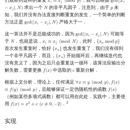
们观察到这样的重复
，就可以根据
𝑥
≡
𝑥
(
m
o
d
𝑝
)
g
c
d
(
|
𝑥
x
i
≡
x
j
(
mod
p
)
gcd
(
|
x
i
−
x
𝑖
𝑗
𝑖
求出一个
的非平凡因子．注意到，由于
未
−
𝑥
|
,
𝑁
)
𝑁
𝑝
N
p
𝑗
知，我们并没有办法直接判断重复的发生，一个简单的判断
方法正是
严格大于一．
g
c
d
(
|
𝑥
−
𝑥
|
,
𝑁
)
gcd
(
|
x
i
−
x
j
|
,
N
)
𝑖
𝑗
这一算法并不是总能成功的，因为
可能等
g
c
d
(
|
𝑥
−
𝑥
|
,
𝑁
)
gcd
(
|
x
i
−
x
j
|
,
N
)
𝑖
𝑗
于
．也就是说，
．此时，
𝑁
𝑥
≡
𝑥
(
m
o
d
𝑁
)
{
𝑥
m
o
d
𝑝
}
N
x
i
≡
x
j
(
mod
N
)
{
x
n
mod
p
}
𝑖
𝑗
𝑛
首次发生重复时，恰好
也发生重复了．我们没有得到
{
𝑥
}
{
x
n
}
𝑛
一个非平凡因子．而且，
开始循环后，再继续迭代也
{
𝑥
}
{
x
n
}
𝑛
没有意义了，因为之后只会重复这一循环．该算法应输出分
解失败，需要更换
中选取的
重新分解．
𝑓
(
𝑥
)
𝑐
f
(
x
)
c
根据上文分析，理论上，任何满足
∀
𝑥
≡
𝑦
(
m
o
d
𝑝
)
,
𝑓
(
𝑥
)
∀
x
≡
y
(
mod
p
)
,
f
(
x
)
≡
f
(
y
)
(
mod
，且能够保证一定伪随机性的函数
≡
𝑓
(
𝑦
)
(
m
o
d
𝑝
)
𝑓
(
𝑥
)
f
(
x
)
（例如某些多项式函数）都可以用在此处．实践中，主要使
2
用
．
2
𝑓
(
𝑥
)
=
𝑥
+
𝑐
(
𝑐
≠
0
,
−
2
)
f
(
x
)
=
x
2
+
c
(
c
≠
0
,
−
2
)
实现