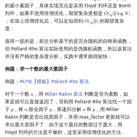
的最小素因子．具体实现无论是采用 Floyd 判环还是 Brent
√
判环，如果不使用倍增优化，期望复杂度都是
𝑂
(
𝑝
l
o
g
𝑁
)
O
(
p
log
N
)
√
；在加上倍增优化后，可以近似得到
的期望复杂
𝑂
(
𝑝
)
O
(
p
)
度．
值得一提的是，前文分析基于的是完全随机的自映射函数，
但 Pollard-Rho 算法实际使用的是伪随机函数，所以该算法
并没有严格的复杂度分析，实践中通常跑得较快．
例题：求一个数的最大素因子
例题：
P4718【模板】Pollard-Rho 算法
对于一个数
，用
Miller Rabin 算法
判断是否为素数，如
𝑛
n
果是就可以直接返回了，否则用 Pollard-Rho 算法找一个因
子
，将
除去因子
．再递归分解
和
，用 Miller
𝑝
𝑛
𝑝
𝑛
𝑝
p
n
p
n
p
Rabin 判断是否出现质因子，并用 max_factor 更新就可以
求出最大质因子了．由于这个题目的数据过于庞大，用
Floyd 判环的方法是不够的，这里采用倍增优化的方法．