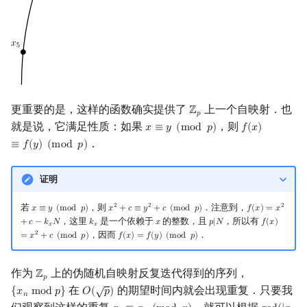
更重要的是，这样的函数确实提供了
上一个自映射．也
ℤ
Z
p
𝑝
就是说，它满足性质：如果
，则
𝑥
≡
𝑦
(
m
o
d
𝑝
)
𝑓
(
𝑥
)
x
≡
y
(
mod
p
)
f
(
x
)
≡
f
(
y
)
(
mod
．
≡
𝑓
(
𝑦
)
(
m
o
d
𝑝
)
证明
若
，则
．注意到，
2
2
2
𝑥
≡
𝑦
(
m
o
d
𝑝
)
𝑥
+
𝑐
≡
𝑦
+
𝑐
(
m
o
d
𝑝
)
𝑓
(
𝑥
)
=
𝑥
x
≡
y
(
mod
p
)
x
2
+
c
≡
y
2
+
c
(
mod
p
)
f
(
x
)
=
x
2
+
c
−
k
x
N
，这里
是一个依赖于
的整数，且
，所以有
+
𝑐
−
𝑘
𝑁
𝑘
𝑥
𝑝
|
𝑁
𝑓
(
𝑥
)
k
x
x
p
|
N
f
(
x
)
=
x
2
+
c
(
m
𝑥
𝑥
，因而
．
2
=
𝑥
+
𝑐
(
m
o
d
𝑝
)
𝑓
(
𝑥
)
=
𝑓
(
𝑦
)
(
m
o
d
𝑝
)
f
(
x
)
=
f
(
y
)
(
mod
p
)
作为
上的伪随机自映射反复迭代得到的序列，
ℤ
Z
p
𝑝
√
在
的期望时间内就会出现重复．只要我
{
𝑥
m
o
d
𝑝
}
𝑂
(
𝑝
)
{
x
n
mod
p
}
O
(
p
)
𝑛