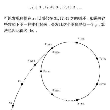
1
,
7
,
5
,
31
,
17
,
45
,
31
,
17
,
45
,
31
,
…
1
,
7
,
5
,
3
1
,
1
7
,
4
5
,
3
1
,
1
7
,
4
5
,
3
1
,
…
可以发现数据在
以后都在
之间循环．如果将这
𝑥
3
1
,
1
7
,
4
5
x
4
31
,
17
,
45
4
些数如下图一样排列起来，会发现这个图像酷似一个
，算
𝜌
ρ
法也因此得名 rho．