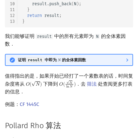
10
result
.
push_back
(
N
);
回文树
可持久化数据结构
欧拉图
Kahan 求和
11
}
12
return
result
;
13
}
序列自动机
树套树
哈密顿图
珂朵莉树/颜色段均摊
我们能够证明
中的所有元素即为
的全体素因
result
N
最小表示法
K-D Tree
二分图
空间优化简介
数．
Lyndon 分解
动态树
平面图
证明
result
中即为
的全体素因数
𝑁
N
Main–Lorentz 算法
析合树
弦图
值得指出的是，如果开始已经打了一个素数表的话，时间复
√
√
PQ 树
图的着色
杂度将从
下降到
．去
筛法
处查阅更多打表
𝑁
𝑂
(
𝑁
)
𝑂
(
)
O
(
N
)
O
(
N
ln
N
)
l
n
𝑁
的信息．
手指树
网络流
例题：
CF 1445C
霍夫曼树
图的匹配
Pollard Rho 算法
Prüfer 序列