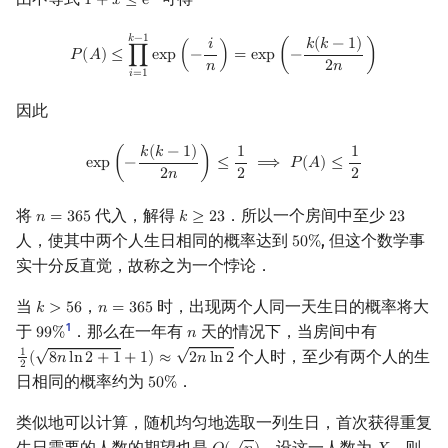
1
+
𝑥
≤
e
1
+
x
≤
e
x
P
(
A
)
≤
∏
i
=
1
k
−
1
exp
(
−
i
n
)
=
exp
(
−
k
(
k
−
1
)
2
n
)
𝑘
−
1
𝑘
(
𝑘
−
1
)
𝑖
𝑃
(
𝐴
)
≤
∏
e
x
p
(
−
)
=
e
x
p
(
−
)
𝑛
2
𝑛
𝑖
=
1
因此
exp
(
−
k
(
k
−
1
)
2
n
)
≤
1
2
⟹
P
(
A
)
≤
1
2
𝑘
(
𝑘
−
1
)
1
1
e
x
p
(
−
)
≤
⟹
𝑃
(
𝐴
)
≤
2
𝑛
2
2
将
代入，解得
．所以一个房间中至少
𝑛
=
3
6
5
𝑘
≥
2
3
2
3
n
=
365
k
≥
23
23
人，使其中两个人生日相同的概率达到
, 但这个数学事
5
0
%
50
%
实十分反直觉，故称之为一个悖论．
当
，
时，出现两个人同一天生日的概率将大
𝑘
>
5
6
𝑛
=
3
6
5
k
>
56
n
=
365
1
于
．那么在一年有
天的情况下，当房间中有
9
9
%
𝑛
99
%
n
√
√
个人时，至少有两个人的生
1
(
8
𝑛
l
n
2
+
1
+
1
)
≈
2
𝑛
l
n
2
1
2
(
8
n
ln
2
+
1
+
1
)
≈
2
n
ln
2
2
日相同的概率约为
．
5
0
%
50
%
类似地可以计算，随机均匀地选取一列生日，首次获得重复
√
生日需要的人数的期望也是
．设这一人数为
，则