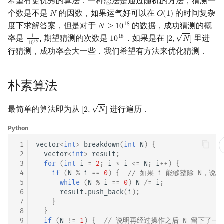
希望有更优秀的算法．一种想法是通过随机的方法，猜测一
实现
个数是不是
的因数，如果运气好可以在
的时间复杂
𝑁
𝑂
(
1
)
镜像站列表
Special Judge
Java 速成
前缀和 & 差分
IDA*
状压 DP
Boyer–Moore 算法
多项式多点求值|快速插值
贝尔数
线性基
块状数据结构
拓扑排序
扫描线
有限状态自动机
N
Dev-C++
文件操作
Lambda 表达式
归并排序
AVL 树
虚树
O
(
1
)
度下求解答案，但是对于
的数据，成功猜测的概
1
8
Floyd 判环
𝑁
≥
1
0
N
≥
10
18
√
率是
, 期望猜测的次数是
．如果是在
里进
1
1
8
致谢
Testlib
Java 进阶
二分
回溯法
数位 DP
Z 函数（扩展 KMP）
多项式初等函数
伯努利数
线性映射
单调栈
最短路问题
旋转卡壳
计算理论基础
1
0
CLion
pb_ds
堆排序
红黑树
树分治
[
2
,
𝑁
]
1
10
18
10
18
[
2
,
N
]
1
8
1
0
行猜测，成功率会大一些．我们希望有方法来优化猜测．
Brent 判环
Polygon
倍增
Dancing Links
插头 DP
AC 自动机
常系数齐次线性递推
Entringer Number
特征多项式
单调队列
生成树问题
半平面交
字节顺序
Geany
编译优化
桶排序
左偏红黑树
动态树分治
倍增优化
朴素算法
OJ 工具
构造
Alpha–Beta 剪枝
计数 DP
后缀数组 (SA)
多项式平移|连续点值平移
Eulerian Number
对角化
ST 表
斯坦纳树
平面最近点对
约瑟夫问题
Xcode
希尔排序
AA 树
AHU 算法
复杂度
√
最简单的算法即为从
进行遍历．
[
2
,
𝑁
]
[
2
,
N
]
LaTeX 入门
优化
动态 DP
后缀自动机 (SAM)
符号化方法
分拆数
Jordan标准型
树状数组
拆点
随机增量法
表达式求值
GUIDE
锦标赛排序
树哈希
例题：求一个数的最大素
Python
因子
Git
概率 DP
后缀平衡树
Lagrange 反演
范德蒙德卷积
线段树
连通性相关
反演变换
在一台机器上规划任务
Sublime Text
Tim 排序
树上随机游走
 1
vector
<
int
>
breakdown
(
int
N
)
{
 2
vector
<
int
>
result
;
参考资料与链接
DP 套 DP
广义后缀自动机
形式幂级数复合|复合逆
Pólya 计数
划分树
环计数问题
计算几何杂项
主元素问题
CP Editor
排序相关 STL
 3
for
(
int
i
=
2
;
i
*
i
<=
N
;
i
++
)
{
 4
if
(
N
%
i
==
0
)
{
// 如果 i 能够整除 N，说明
 5
while
(
N
%
i
==
0
)
N
/=
i
;
DP 优化
后缀树
普通生成函数
图论计数
二叉搜索树 & 平衡树
最小环
Garsia–Wachs 算法
Code::Blocks
排序应用
 6
result
.
push_back
(
i
);
 7
}
其它 DP 方法
Manacher
指数生成函数
跳表
2-SAT
15-puzzle
 8
}
 9
if
(
N
!=
1
)
{
// 说明再经过操作之后 N 留下了一