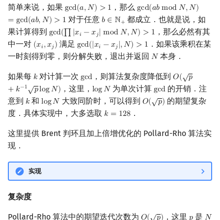
简单来说，如果
，那么
g
c
d
(
𝑎
,
𝑁
)
>
1
g
c
d
(
𝑎
𝑏
m
o
d
𝑁
,
𝑁
)
gcd
(
a
,
N
)
>
1
gcd
(
a
b
mod
N
,
N
)
=
gcd
(
a
对于任意
都成立．也就是说，如
=
g
c
d
(
𝑎
𝑏
,
𝑁
)
>
1
𝑏
∈
ℕ
b
∈
N
+
+
果计算得到
，那么必然有其
g
c
d
(
∏
|
𝑥
−
𝑥
|
m
o
d
𝑁
,
𝑁
)
>
1
gcd
(
∏
|
x
i
−
x
j
|
mod
N
,
N
)
>
1
𝑖
𝑗
中一对
满足
．如果该乘积在某
(
𝑥
,
𝑥
)
g
c
d
(
|
𝑥
−
𝑥
|
,
𝑁
)
>
1
(
x
i
,
x
j
)
gcd
(
|
x
i
−
x
j
|
,
N
)
>
1
𝑖
𝑗
𝑖
𝑗
一时刻得到零，则分解失败，退出并返回
本身．
𝑁
N
√
如果每
对计算一次
，则算法复杂度降低到
𝑘
g
c
d
𝑂
(
𝑝
k
gcd
O
(
p
+
k
−
1
p
log
√
，这里，
为单次计算
的开销．注
−
1
+
𝑘
𝑝
l
o
g
𝑁
)
l
o
g
𝑁
g
c
d
log
N
gcd
√
意到
和
大致同阶时，可以得到
的期望复杂
𝑘
l
o
g
𝑁
𝑂
(
𝑝
)
k
log
N
O
(
p
)
度．具体实现中，大多选取
．
𝑘
=
1
2
8
k
=
128
这里提供 Brent 判环且加上倍增优化的 Pollard-Rho 算法实
现．
实现
复杂度
√
Pollard-Rho 算法中的期望迭代次数为
，这里
是
𝑂
(
𝑝
)
𝑝
𝑁
O
(
p
)
p
N