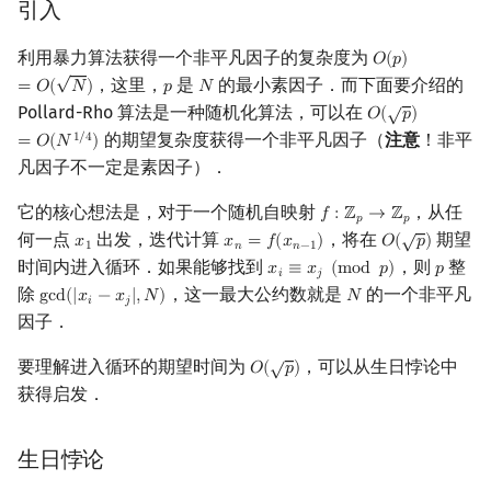
引入
矩阵树定理
利用暴力算法获得一个非平凡因子的复杂度为
𝑂
(
𝑝
)
O
(
p
)
=
O
(
N
)
LGV 引理
√
，这里，
是
的最小素因子．而下面要介绍的
=
𝑂
(
𝑁
)
𝑝
𝑁
p
N
√
Pollard-Rho 算法是一种随机化算法，可以在
𝑂
(
𝑝
)
O
(
p
)
=
O
(
N
1
/
4
)
最大团搜索算法
的期望复杂度获得一个非平凡因子（
注意
！非平
1
/
4
=
𝑂
(
𝑁
)
凡因子不一定是素因子）．
支配树
它的核心想法是，对于一个随机自映射
，从任
𝑓
:
ℤ
→
ℤ
f
:
Z
p
→
Z
p
𝑝
𝑝
√
图上随机游走
何一点
出发，迭代计算
，将在
期望
𝑥
𝑥
=
𝑓
(
𝑥
)
𝑂
(
𝑝
)
x
1
x
n
=
f
(
x
n
−
1
)
O
(
p
)
1
𝑛
𝑛
−
1
时间内进入循环．如果能够找到
，则
整
𝑥
≡
𝑥
(
m
o
d
𝑝
)
𝑝
x
i
≡
x
j
(
mod
p
)
p
𝑖
𝑗
除
，这一最大公约数就是
的一个非平凡
g
c
d
(
|
𝑥
−
𝑥
|
,
𝑁
)
𝑁
gcd
(
|
x
i
−
x
j
|
,
N
)
N
𝑖
𝑗
因子．
√
要理解进入循环的期望时间为
，可以从生日悖论中
𝑂
(
𝑝
)
O
(
p
)
获得启发．
生日悖论