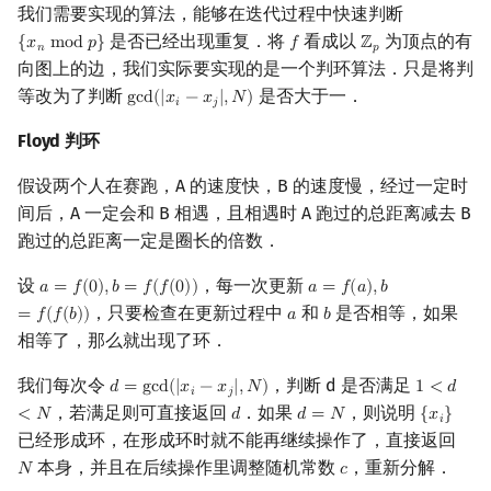
我们需要实现的算法，能够在迭代过程中快速判断
是否已经出现重复．将
看成以
为顶点的有
{
𝑥
m
o
d
𝑝
}
𝑓
ℤ
{
x
n
mod
p
}
f
Z
p
𝑛
𝑝
向图上的边，我们实际要实现的是一个判环算法．只是将判
等改为了判断
是否大于一．
g
c
d
(
|
𝑥
−
𝑥
|
,
𝑁
)
gcd
(
|
x
i
−
x
j
|
,
N
)
𝑖
𝑗
Floyd 判环
假设两个人在赛跑，A 的速度快，B 的速度慢，经过一定时
间后，A 一定会和 B 相遇，且相遇时 A 跑过的总距离减去 B
跑过的总距离一定是圈长的倍数．
设
，每一次更新
𝑎
=
𝑓
(
0
)
,
𝑏
=
𝑓
(
𝑓
(
0
)
)
𝑎
=
𝑓
(
𝑎
)
,
𝑏
a
=
f
(
0
)
,
b
=
f
(
f
(
0
)
)
a
=
f
(
a
)
,
b
=
f
(
f
(
b
)
)
，只要检查在更新过程中
和
是否相等，如果
=
𝑓
(
𝑓
(
𝑏
)
)
𝑎
𝑏
a
b
相等了，那么就出现了环．
我们每次令
，判断 d 是否满足
𝑑
=
g
c
d
(
|
𝑥
−
𝑥
|
,
𝑁
)
1
<
𝑑
d
=
gcd
(
|
x
i
−
x
j
|
,
N
)
1
<
d
<
N
𝑖
𝑗
，若满足则可直接返回
．如果
，则说明
<
𝑁
𝑑
𝑑
=
𝑁
{
𝑥
}
d
d
=
N
{
x
i
}
𝑖
已经形成环，在形成环时就不能再继续操作了，直接返回
本身，并且在后续操作里调整随机常数
，重新分解．
𝑁
𝑐
N
c