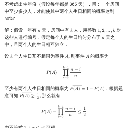
不考虑出生年份（假设每年都是 365 天），问：一个房间
中至少多少人，才能使其中两个人生日相同的概率达到
?
5
0
%
50
%
解：假设一年有
天，房间中有
人，用整数
对
𝑛
𝑘
1
,
2
,
…
,
𝑘
n
k
1
,
2
,
…
,
k
这些人进行编号．假定每个人的生日均匀分布于
天之
𝑛
n
中，且两个人的生日相互独立．
设
个人生日互不相同为事件
, 则事件
的概率为
𝑘
𝐴
𝐴
k
A
A
P
(
A
)
=
∏
i
=
0
k
−
1
n
−
i
n
𝑘
−
1
𝑛
−
𝑖
𝑃
(
𝐴
)
=
∏
𝑛
𝑖
=
0
――
至少有两个人生日相同的概率为
．根据题
𝑃
(
𝐴
)
=
1
−
𝑃
(
𝐴
)
P
(
A
―
)
=
1
−
P
(
A
)
――
意可知
, 那么就有
1
𝑃
(
𝐴
)
≥
P
(
A
―
)
≥
1
2
2
P
(
A
)
=
∏
i
=
0
k
−
1
n
−
i
n
≤
1
2
𝑘
−
1
𝑛
−
𝑖
1
𝑃
(
𝐴
)
=
∏
≤
𝑛
2
𝑖
=
0
由不等式
可得
𝑥