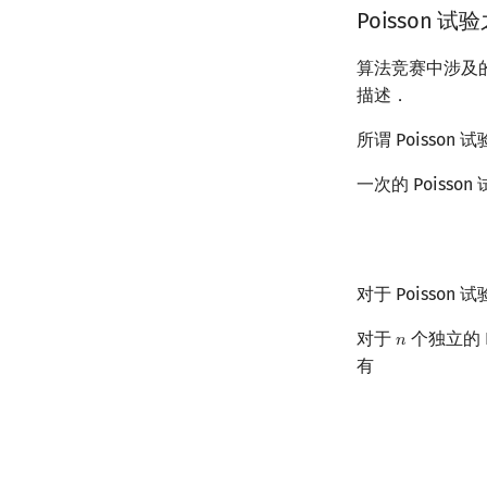
Poisson 试
算法竞赛中涉及的
描述．
所谓 Poiss
一次的 Poiss
对于 Poisso
对于
个独立的 P
𝑛
n
有