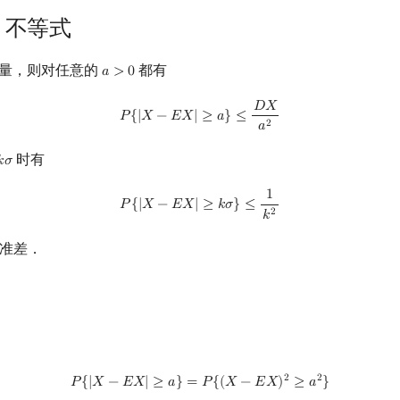
ev 不等式
量，则对任意的
都有
𝑎
>
0
a
>
0
𝐷
𝑋
P
{
|
X
−
E
X
|
≥
a
}
≤
D
X
a
2
𝑃
{
|
𝑋
−
𝐸
𝑋
|
≥
𝑎
}
≤
2
𝑎
时有
𝑘
𝜎
k
σ
1
P
{
|
X
−
E
X
|
≥
k
σ
}
≤
1
k
2
𝑃
{
|
𝑋
−
𝐸
𝑋
|
≥
𝑘
𝜎
}
≤
2
𝑘
准差．
P
{
|
X
−
E
X
|
≥
a
}
=
P
{
(
X
−
E
X
)
2
≥
a
2
}
2
2
𝑃
{
|
𝑋
−
𝐸
𝑋
|
≥
𝑎
}
=
𝑃
{
(
𝑋
−
𝐸
𝑋
)
≥
𝑎
}