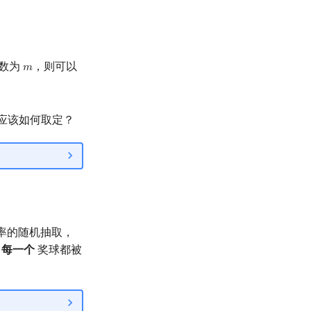
数为
，则可以
𝑚
m
应该如何取定？
率的随机抽取，
足
每一个
奖球都被