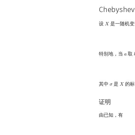
Chebysh
设
是一随机变
𝑋
X
特别地，当
取
𝑎
a
其中
是
的标
𝜎
𝑋
σ
X
证明
由已知，有