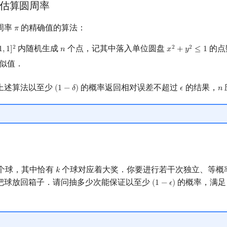
估算圆周率
周率
的精确值的算法：
𝜋
π
内随机生成
个点，记其中落入单位圆盘
的点
2
2
2
1
,
1
]
𝑛
𝑥
+
𝑦
≤
1
,
1
]
2
n
x
2
+
y
2
≤
1
似值．
上述算法以至少
的概率返回相对误差不超过
的结果，
(
1
−
𝛿
)
𝜖
𝑛
(
1
−
δ
)
ϵ
n
个球，其中恰有
个球对应着大奖．你要进行若干次独立、等概
𝑘
k
把球放回箱子．请问抽多少次能保证以至少
的概率，满
(
1
−
𝜖
)
(
1
−
ϵ
)