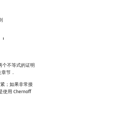
则
 ⎟
．这两个不等式的证明
相关章节．
较紧；如果非常接
Chernoff