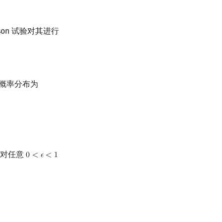
on 试验对其进行
概率分布为
则对任意
0
<
𝜖
<
1
0
<
ϵ
<
1