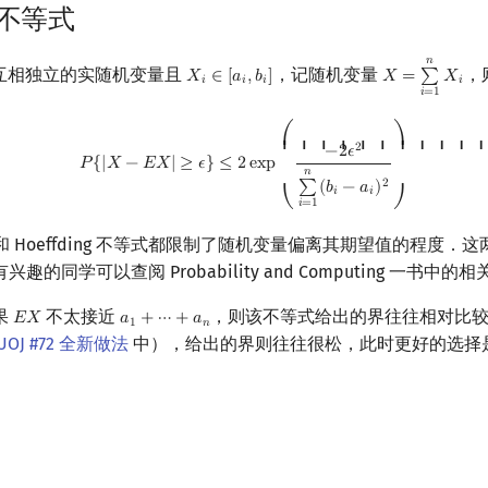
g 不等式
𝑛
互相独立的实随机变量且
，记随机变量
，
𝑋
∈
[
𝑎
,
𝑏
]
𝑋
=
∑
𝑋
X
i
∈
[
a
i
,
b
i
]
X
=
∑
i
=
1
n
X
i
𝑖
𝑖
𝑖
𝑖
𝑖
=
1
P
{
|
X
−
E
X
|
≥
ϵ
}
≤
2
exp
(
−
2
ϵ
2
∑
i
=
1
n
(
b
i
−
a
i
)
2
)
⎛
⎞
⎜ ⎜ ⎜ ⎜ ⎜ ⎜
⎟ ⎟ ⎟ ⎟ ⎟
2
−
2
𝜖
𝑃
{
|
𝑋
−
𝐸
𝑋
|
≥
𝜖
}
≤
2
e
x
p
𝑛
2
∑
(
𝑏
−
𝑎
)
𝑖
𝑖
⎝
⎠
𝑖
=
1
不等式和 Hoeffding 不等式都限制了随机变量偏离其期望值的程度
的同学可以查阅 Probability and Computing 一书中的
果
不太接近
，则该不等式给出的界往往相对比
𝐸
𝑋
𝑎
+
⋯
+
𝑎
E
X
a
1
+
⋯
+
a
n
1
𝑛
UOJ #72 全新做法
中），给出的界则往往很松，此时更好的选择是使用 