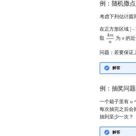
例：随机撒点
考虑下列估计圆
在正方形区域
[
−
[
−
1
4
𝑚
取
为
的近
𝜋
4
m
n
π
𝑛
问题：若要保证
解答
例：抽奖问题
一个箱子里有
𝑛
n
每次抽完之后会
抽到至少一次？
解答