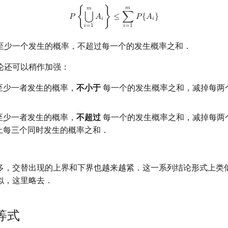
P
{
⋃
i
=
1
m
A
i
}
≤
∑
i
=
1
m
P
{
A
i
}
𝑚
𝑚
⋃
𝑃
{
𝐴
}
≤
∑
𝑃
{
𝐴
}
𝑖
𝑖
𝑖
=
1
𝑖
=
1
至少一个发生的概率，不超过每一个的发生概率之和．
论还可以稍作加强：
至少一者发生的概率，
不小于
每一个的发生概率之和，减掉每两
至少一者发生的概率，
不超过
每一个的发生概率之和，减掉每两
上每三个同时发生的概率之和．
多，交替出现的上界和下界也越来越紧．这一系列结论形式上类
似，这里略去．
不等式