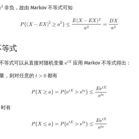
非负，故由 Markov 不等式可知
2
)
P
{
(
X
−
E
X
)
2
≥
a
2
}
≤
E
(
X
−
E
X
)
2
a
2
=
D
X
a
2
2
𝐸
(
𝑋
−
𝐸
𝑋
)
𝐷
𝑋
2
2
𝑃
{
(
𝑋
−
𝐸
𝑋
)
≥
𝑎
}
≤
=
2
2
𝑎
𝑎
 不等式
off 不等式可以从直接对随机变量
应用 Markov 不等式得出：
𝑡
𝑋
e
e
t
X
量，则对任意的
都有
𝑡
>
0
t
>
0
P
{
X
≥
a
}
=
P
{
e
t
X
>
e
t
a
}
≤
E
e
t
X
e
t
a
𝑡
𝑋
𝐸
e
𝑡
𝑋
𝑡
𝑎
𝑃
{
𝑋
≥
𝑎
}
=
𝑃
{
e
>
e
}
≤
𝑡
𝑎
e
时有
P
{
X
≤
a
}
=
P
{
e
t
X
>
e
t
a
}
≤
E
e
t
X
e
t
a
𝑡
𝑋
𝐸
e
𝑡
𝑋
𝑡
𝑎
𝑃
{
𝑋
≤
𝑎
}
=
𝑃
{
e
>
e
}
≤
𝑡
𝑎
e