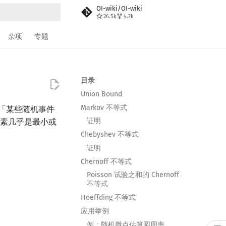
OI-wiki/OI-wiki
26.5k
4.7k
搜索
杂项
专题
目录
Union Bound
Markov 不等式
「某些随机事件
证明
素几乎是最小或
Chebyshev 不等式
证明
Chernoff 不等式
Poisson 试验之和的 Chernoff
不等式
Hoeffding 不等式
应用举例
例：随机撒点估算圆周率