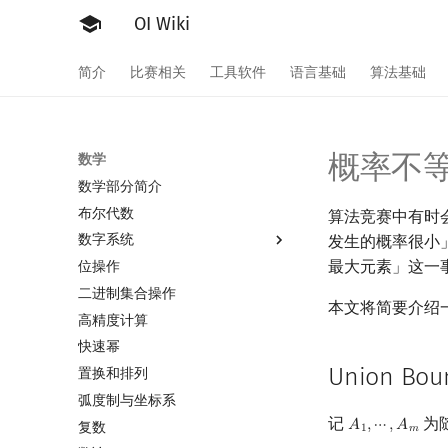
OI Wiki
简介
比赛相关
工具软件
语言基础
算法基础
概率不
数学
数学部分简介
布尔代数
算法竞赛中有时
数字系统
发生的概率很小
最大元素」这一
位操作
数字系统简介
二进制集合操作
进位制
本文将简要介绍
高精度计算
平衡三进制
快速幂
格雷码
Union Bou
置换和排列
弧度制与坐标系
记
为
𝐴
,
⋯
,
𝐴
A
1
,
⋯
,
A
m
复数
1
𝑚