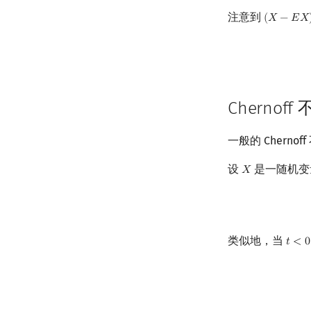
注意到
(
𝑋
−
𝐸
𝑋
(
X
−
E
X
)
2
Chernoff
一般的 Chern
设
是一随机变
𝑋
X
类似地，当
𝑡
<
0
t
<
0