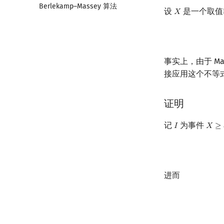
Berlekamp–Massey 算法
二次剩余
指数生成函数
图论计数
牛顿迭代法
设
是一个取值
𝑋
X
阶 & 原根
离散对数
高次剩余 & 单位根
数论分块
事实上，由于 M
接应用这个不等
狄利克雷卷积
莫比乌斯反演
杜教筛
证明
Powerful Number 筛
记
为事件
𝐼
𝑋
≥
I
X
≥
a
Min_25 筛
洲阁筛
类欧几里德算法
Meissel–Lehmer 算法
进而
连分数
Stern–Brocot 树与 Farey 序列
二次域
Pell 方程