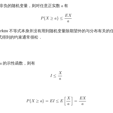
非负的随机变量，则对任意正实数
有
𝑎
a
𝐸
𝑋
P
{
X
≥
a
}
≤
E
X
a
𝑃
{
𝑋
≥
𝑎
}
≤
𝑎
arkov 不等式本身并没有用到随机变量除期望外的与分布有关的
式得到的约束通常很松．
的示性函数，则有
𝑎
𝑋
I
≤
X
a
𝐼
≤
𝑎
𝑋
𝐸
𝑋
P
{
X
≥
a
}
=
E
I
≤
E
[
X
a
]
=
E
X
a
𝑃
{
𝑋
≥
𝑎
}
=
𝐸
𝐼
≤
𝐸
[
]
=
𝑎
𝑎