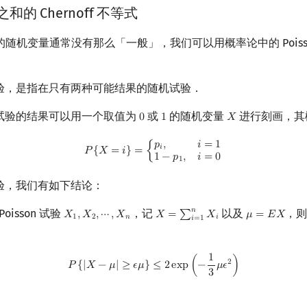
验之和的 Chernoff 不等式
随机变量通常没有那么「一般」，我们可以用概率论中的 Poiss
on 试验，是指在只有两种可能结果的随机试验．
on 试验的结果可以用一个取值为
或
的随机变量
进行刻画，其
0
1
𝑋
0
1
X
P
{
X
=
i
}
=
{
p
i
,
i
=
1
1
−
p
1
,
i
=
0
𝑝
,
𝑖
=
1
𝑖
𝑃
{
𝑋
=
𝑖
}
=
{
1
−
𝑝
,
𝑖
=
0
1
n 试验，我们有如下结论：
𝑛
oisson 试验
，记
以及
，
𝑋
,
𝑋
,
⋯
,
𝑋
𝑋
=
∑
𝑋
𝜇
=
𝐸
𝑋
X
1
,
X
2
,
⋯
,
X
n
X
=
∑
i
=
1
n
X
i
μ
=
E
X
1
2
𝑛
𝑖
𝑖
=
1
1
P
{
|
X
−
μ
|
≥
ϵ
μ
}
≤
2
exp
(
−
1
3
μ
ϵ
2
)
2
𝑃
{
|
𝑋
−
𝜇
|
≥
𝜖
𝜇
}
≤
2
e
x
p
(
−
𝜇
𝜖
)
3