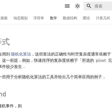
键入以开始
搜索
动态规划
字符串
数学
数据结构
图论
计算几何
等式
会用到
随机化算法
，这些算法的正确性与时空复杂度通常依赖于
」这一前提．例如，快速排序的复杂度依赖于「所选的
元
pivot
事件较少发生．
一些用于分析随机化算法的工具并给出几个简单应用的例子．
nd
随机事件，则