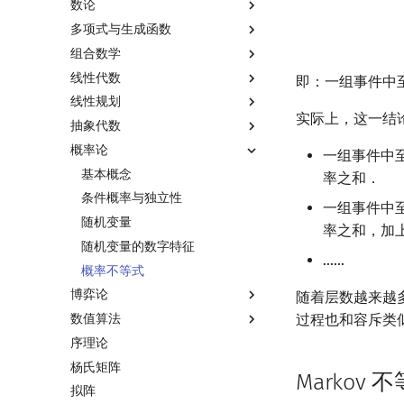
数论
多项式与生成函数
数论基础
组合数学
模算术简介
多项式与生成函数简介
线性代数
素数
代数基本定理
排列组合
即：一组事件中
线性规划
最大公约数
快速傅里叶变换
抽屉原理
线性代数简介
实际上，这一结
抽象代数
欧拉函数
快速数论变换
容斥原理
向量
线性规划基础
概率论
筛法
快速沃尔什变换
斐波那契数列
内积和外积
单纯形法
基本概念
一组事件中
分解质因数
Chirp Z 变换
错位排列
矩阵
群论
基本概念
率之和．
裴蜀定理 & 一次不定方程
多项式牛顿迭代
卡特兰数
初等变换
环论
条件概率与独立性
一组事件中
费马小定理 & 欧拉定理
多项式多点求值|快速插值
斯特林数
行列式
域论
随机变量
率之和，加
模逆元
多项式初等函数
贝尔数
线性空间
Schreier–Sims 算法
随机变量的数字特征
……
线性同余方程
常系数齐次线性递推
伯努利数
线性基
概率不等式
博弈论
中国剩余定理
多项式平移|连续点值平移
Entringer Number
线性映射
随着层数越来越
过程也和容斥类
数值算法
升幂引理
符号化方法
Eulerian Number
特征多项式
博弈论简介
序理论
阶乘取模
Lagrange 反演
分拆数
对角化
公平组合游戏
插值
杨氏矩阵
卢卡斯定理
形式幂级数复合|复合逆
范德蒙德卷积
Jordan标准型
零和游戏
数值积分
Markov 
拟阵
同余方程
普通生成函数
Pólya 计数
非公平组合游戏
高斯消元