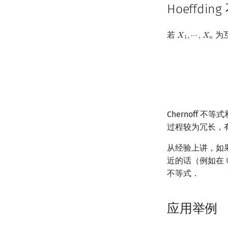
Hoeffdin
若
为
𝑋
,
⋯
,
𝑋
X
1
,
⋯
,
X
n
1
𝑛
Chernoff 
过程较为冗长，有兴趣
从经验上讲，如
近的话（例如在
不等式．
应用举例