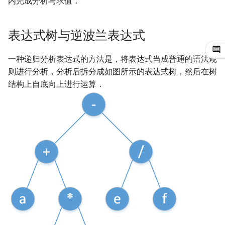
内完成分析与求值．
镜像站列表
Special Judge
Java 速成
前缀和 & 差分
IDA*
状压 DP
Boyer–Moore 算法
置换和排列
块状数据结构
拓扑排序
扫描线
Dev-C++
文件操作
Lambda 表达式
归并排序
裴蜀定理 & 一次不定方程
多项式多点求值|快速插值
贝尔数
线性基
AVL 树
虚树
莫队配合 bitset
表达式树与逆波兰表达式
致谢
Testlib
Java 进阶
二分
回溯法
数位 DP
Z 函数（扩展 KMP）
弧度制与坐标系
单调栈
最短路问题
旋转卡壳
CLion
pb_ds
堆排序
费马小定理 & 欧拉定理
多项式初等函数
伯努利数
线性映射
红黑树
树分治
一种递归分析表达式的方法是，将表达式当成普通的语法规
Polygon
倍增
Dancing Links
插头 DP
AC 自动机
复数
单调队列
生成树问题
半平面交
Geany
编译优化
桶排序
模逆元
常系数齐次线性递推
Entringer Number
特征多项式
左偏红黑树
动态树分治
则进行分析，分析后拆分成如图所示的表达式树，然后在树
结构上自底向上进行运算．
OJ 工具
构造
Alpha–Beta 剪枝
计数 DP
后缀数组 (SA)
数论
ST 表
斯坦纳树
平面最近点对
Xcode
希尔排序
线性同余方程
多项式平移|连续点值平移
Eulerian Number
对角化
AA 树
AHU 算法
LaTeX 入门
优化
动态 DP
后缀自动机 (SAM)
多项式与生成函数
树状数组
拆点
随机增量法
GUIDE
锦标赛排序
中国剩余定理
符号化方法
分拆数
Jordan标准型
树哈希
Git
概率 DP
后缀平衡树
组合数学
线段树
连通性相关
反演变换
Sublime Text
Tim 排序
升幂引理
Lagrange 反演
范德蒙德卷积
树上随机游走
DP 套 DP
广义后缀自动机
线性代数
划分树
环计数问题
计算几何杂项
CP Editor
排序相关 STL
阶乘取模
形式幂级数复合|复合逆
Pólya 计数
DP 优化
后缀树
线性规划
二叉搜索树 & 平衡树
最小环
Code::Blocks
排序应用
卢卡斯定理
普通生成函数
图论计数
其它 DP 方法
Manacher
抽象代数
跳表
2-SAT
同余方程
指数生成函数