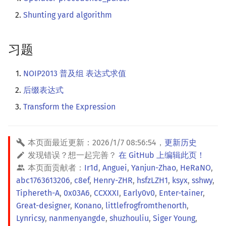
Shunting yard algorithm
习题
NOIP2013 普及组 表达式求值
后缀表达式
Transform the Expression
本页面最近更新：
2026/1/7 08:56:54
，
更新历史
发现错误？想一起完善？
在 GitHub 上编辑此页！
本页面贡献者：
Ir1d
,
Anguei
,
Yanjun-Zhao
,
HeRaNO
,
abc1763613206
,
c8ef
,
Henry-ZHR
,
hsfzLZH1
,
ksyx
,
sshwy
,
Tiphereth-A
,
0x03A6
,
CCXXXI
,
Early0v0
,
Enter-tainer
,
Great-designer
,
Konano
,
littlefrogfromthenorth
,
Lynricsy
,
nanmenyangde
,
shuzhouliu
,
Siger Young
,