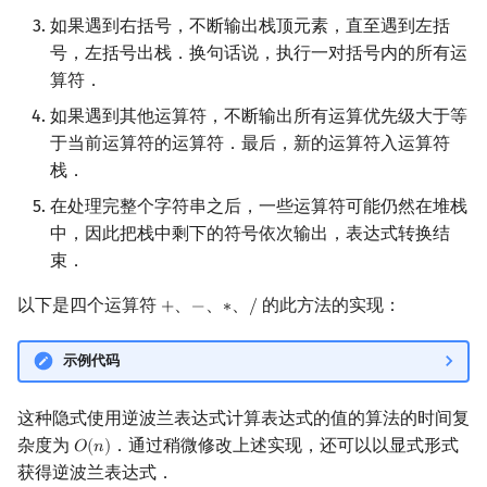
如果遇到右括号，不断输出栈顶元素，直至遇到左括
号，左括号出栈．换句话说，执行一对括号内的所有运
算符．
如果遇到其他运算符，不断输出所有运算优先级大于等
于当前运算符的运算符．最后，新的运算符入运算符
栈．
在处理完整个字符串之后，一些运算符可能仍然在堆栈
中，因此把栈中剩下的符号依次输出，表达式转换结
束．
以下是四个运算符
、
、
、
的此方法的实现：
+
−
∗
/
+
−
∗
/
示例代码
这种隐式使用逆波兰表达式计算表达式的值的算法的时间复
杂度为
．通过稍微修改上述实现，还可以以显式形式
𝑂
(
𝑛
)
O
(
n
)
获得逆波兰表达式．