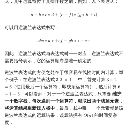
式，其中运算符位于其操作数之后．例如，以下表达式：
矩阵树定理
Min_25 筛
a
+
b
∗
c
∗
d
+
(
e
−
f
)
∗
(
g
∗
h
+
i
)
𝑎
+
𝑏
∗
𝑐
∗
𝑑
+
(
𝑒
−
𝑓
)
∗
(
𝑔
∗
ℎ
+
𝑖
)
LGV 引理
洲阁筛
可以用逆波兰表达式书写：
最大团搜索算法
类欧几里德算法
a
b
c
∗
d
∗
+
e
f
−
g
h
∗
i
+
∗
+
𝑎
𝑏
𝑐
∗
𝑑
∗
+
𝑒
𝑓
−
𝑔
ℎ
∗
𝑖
+
∗
+
支配树
Meissel–Lehmer 算法
因此，逆波兰表达式与表达式树一一对应．逆波兰表达式不
图上随机游走
连分数
需要括号表示，它的运算顺序是唯一确定的．
逆波兰表达式的方便之处在于很容易在线性时间内计算．举
Stern–Brocot 树与 Farey
个例子：在逆波兰表达式
中，首先计算
3
2
∗
1
−
3
×
2
3
2
∗
1
−
3
×
2
=
6
（使用最后一个运算符，即栈顶运算符），然后计算
=
6
6
6
−
1
=
二次域
．可以看到：对于一个逆波兰表达式，只需要
维护
−
1
=
5
一个数字栈，每次遇到一个运算符，就取出两个栈顶元素，
Pell 方程
将运算结果重新压入栈中
．最后，栈中唯一一个元素就是该
逆波兰表达式的运算结果．该算法拥有
的时间复杂
𝑂
(
𝑛
)
O
(
n
)
度．