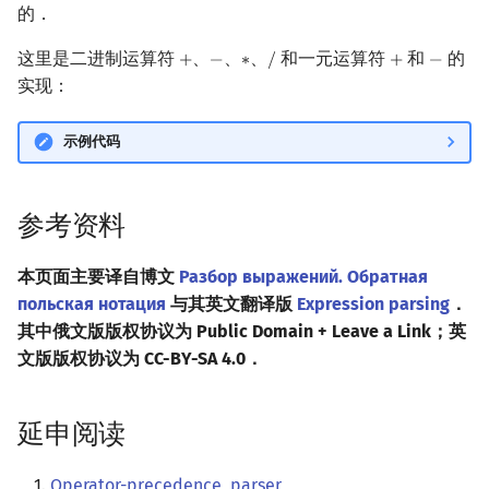
的．
这里是二进制运算符
、
、
、
和一元运算符
和
的
+
−
∗
/
+
−
+
−
∗
/
+
−
实现：
示例代码
参考资料
本页面主要译自博文
Разбор выражений. Обратная
польская нотация
与其英文翻译版
Expression parsing
．
其中俄文版版权协议为 Public Domain + Leave a Link；英
文版版权协议为 CC-BY-SA 4.0．
延申阅读
Operator-precedence_parser