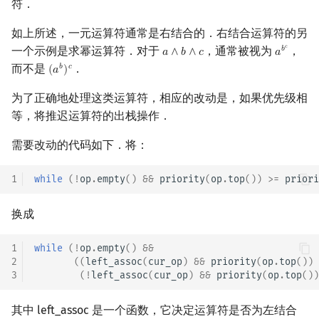
符．
如上所述，一元运算符通常是右结合的．右结合运算符的另
𝑐
一个示例是求幂运算符．对于
，通常被视为
，
𝑏
𝑎
∧
𝑏
∧
𝑐
𝑎
a
∧
b
∧
c
a
b
c
而不是
．
𝑏
𝑐
(
𝑎
)
(
a
b
)
c
为了正确地处理这类运算符，相应的改动是，如果优先级相
等，将推迟运算符的出栈操作．
需要改动的代码如下．将：
1
while
(
!
op
.
empty
()
&&
priority
(
op
.
top
())
>=
priori
换成
1
while
(
!
op
.
empty
()
&&
2
((
left_assoc
(
cur_op
)
&&
priority
(
op
.
top
())
3
(
!
left_assoc
(
cur_op
)
&&
priority
(
op
.
top
())
其中 left_assoc 是一个函数，它决定运算符是否为左结合