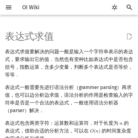
OI Wiki
键
入
表达式求值
Getting Started
比赛相关简介
工具软件简介
语言基础简介
算法基础简介
搜索部分简介
动态规划部分简介
字符串部分简介
数学部分简介
数据结构部分简介
图论部分简介
计算几何部分简介
离线算法简介
随机函数
表达式树与逆波兰表达式
RMQ
OI 赛事与赛制
题型概述
读入、输出优化
Vim
评测工具简介
Testlib 简介
Hello, World!
C++ 标准库简介
类
复杂度简介
排序简介
DP 优化简介
后缀数组简介
数字系统简介
数论基础
多项式与生成函数简介
排列组合
线性代数简介
线性规划基础
基本概念
基本概念
博弈论简介
插值
并查集
堆简介
分块思想
线段树基础
二叉搜索树 & 平衡树
可持久化数据结构简介
线段树套线段树
Link Cut Tree
树基础
最短路
最小生成树
强连通分量
网络流简介
图匹配
莫队算法简介
以
表达式求值要解决的问题一般是输入一个字符串表示的表达
开
关于本项目
赛事
代码编辑工具
C++ 基础
复杂度
DFS（搜索）
动态规划基础
字符串基础
布尔代数
栈
图论相关概念
二维计算几何基础
CDQ 分治
随机化技巧
只含左结合的二元运算符的含
并查集应用
ICPC/CCPC 赛事与赛制
交互题
分段打表
Emacs
Arbiter
通用
C++ 语法基础
STL 容器
命名空间
均摊复杂度
选择排序
单调队列/单调栈优化
最优原地后缀排序算法
进位制
模算术简介
代数基本定理
抽屉原理
向量
单纯形法
群论
条件概率与独立性
公平组合游戏
数值积分
并查集复杂度
二叉堆
块状数组
线段树合并 & 分裂
Treap
可持久化线段树
平衡树套线段树
全局平衡二叉树
树的直径
差分约束
最小树形图
双连通分量
最大流
二分图最大匹配
普通莫队算法
式，要求输出它的值．当然也有变种比如表达式中是否包含
括号表达式
始
括号，指数运算，含多少变量，判断多个表达式是否等价，
如何参与
题型
评测工具
C++ 标准库
枚举
BFS（搜索）
记忆化搜索
标准库
数字系统
队列
图的存储
三维计算几何基础
整体二分
爬山算法
括号序列
常见错误
VS Code
Cena
Generator
变量
STL 算法
值类别
冒泡排序
斜率优化
平衡三进制
素数
快速傅里叶变换
容斥原理
内积和外积
环论
随机变量
零和游戏
高斯消元
配对堆
块状链表
李超线段树
Splay 树
可持久化块状数组
线段树套平衡树
Euler Tour Tree
树的中心
k 短路
最小直径生成树
割点和桥
最小割
二分图最大权匹配
带修改莫队
等等．
搜
一元运算符与右结合的运算
符
OI Wiki 不是什么
学习路线
命令行
C++ 进阶
模拟
双向搜索
背包 DP
字符串匹配
位操作
链表
DFS（图论）
距离
莫队算法
模拟退火
线段树与离线询问
常见技巧
Atom
CCR Plus
Validator
运算
bitset
重载运算符
插入排序
四边形不等式优化
格雷码
最大公约数
快速数论变换
斐波那契数列
矩阵
域论
随机变量的数字特征
非公平组合游戏
牛顿迭代法
左偏树
树分块
猫树
WBLT
可持久化平衡树
树状数组套权值线段树
Top Tree
树的重心
同余最短路
圆方树
费用流
一般图最大匹配
树上莫队
索
表达式一般需要先进行语法分析（grammer parsing）再求
值，也可以边分析边求值，语法分析的作用是检查输入的字
参考资料
格式手册
学习资源
命令行编译与调试
C++ 与其他常用语言的区别
递归 & 分治
启发式搜索
区间 DP
字符串哈希
二进制集合操作
哈希表
BFS（图论）
Pick 定理
Eclipse
Lemon
Interactor
流程控制语句
string
引用
计数排序
Slope Trick 优化
欧拉函数
快速沃尔什变换
错位排列
初等变换
Schreier–Sims 算法
概率不等式
Sqrt Tree
区间最值操作 & 区间历史
替罪羊树
可持久化字典树
分块套树状数组
最近公共祖先
点/边连通度
上下界网络流
一般图最大权匹配
回滚莫队
符串是否是一个合法的表达式，一般使用语法分析器
值
（parser）解决．
延申阅读
数学符号表
技巧
编译器
Pascal 转 C++ 急救
贪心
A*
DAG 上的 DP
字典树 (Trie)
高精度计算
并查集
树上问题
三角剖分
Notepad++
Checker
高级数据类型
pair
常量
基数排序
WQS 二分
筛法
Chirp Z 变换
卡特兰数
行列式
笛卡尔树
可持久化可并堆
树链剖分
Stoer–Wagner 算法
稳定匹配
二维莫队
表达式包含两类字符：运算数和运算符．对于长度为
的
𝑛
n
Kinetic Tournament Tree
表达式，借助合适的分析方法，可以在
的时间复杂度
𝑂
(
𝑛
)
习题
O
(
n
)
F.A.Q.
出题
WSL (Windows 10)
Python 速成
排序
迭代加深搜索
树形 DP
前缀函数与 KMP 算法
快速幂
堆
有向无环图
凸包
Kate
函数
新版 C++ 特性
快速排序
状态设计优化
分解质因数
多项式牛顿迭代
斯特林数
线性空间
Size Balanced Tree
树上启发式合并
莫队二次离线