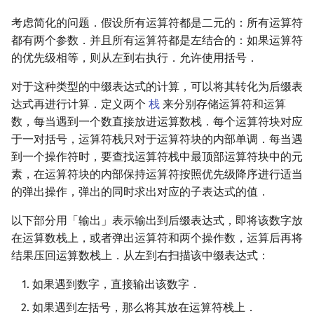
考虑简化的问题．假设所有运算符都是二元的：所有运算符
都有两个参数．并且所有运算符都是左结合的：如果运算符
的优先级相等，则从左到右执行．允许使用括号．
对于这种类型的中缀表达式的计算，可以将其转化为后缀表
达式再进行计算．定义两个
栈
来分别存储运算符和运算
数，每当遇到一个数直接放进运算数栈．每个运算符块对应
于一对括号，运算符栈只对于运算符块的内部单调．每当遇
到一个操作符时，要查找运算符栈中最顶部运算符块中的元
素，在运算符块的内部保持运算符按照优先级降序进行适当
的弹出操作，弹出的同时求出对应的子表达式的值．
以下部分用「输出」表示输出到后缀表达式，即将该数字放
在运算数栈上，或者弹出运算符和两个操作数，运算后再将
结果压回运算数栈上．从左到右扫描该中缀表达式：
如果遇到数字，直接输出该数字．
如果遇到左括号，那么将其放在运算符栈上．