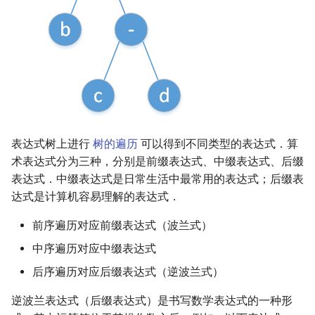
回文树
概率论
可持久化数据结构
欧拉图
二次剩余
序列自动机
博弈论
树套树
哈密顿图
阶 & 原根
最小表示法
数值算法
K-D Tree
二分图
离散对数
Lyndon 分解
序理论
动态树
平面图
高次剩余 & 单位根
表达式树上进行
树的遍历
可以得到不同类型的表达式．算
Main–Lorentz 算法
杨氏矩阵
析合树
弦图
数论分块
术表达式分为三种，分别是前缀表达式、中缀表达式、后缀
表达式．中缀表达式是日常生活中最常用的表达式；后缀表
拟阵
PQ 树
图的着色
狄利克雷卷积
达式是计算机容易理解的表达式．
Berlekamp–Massey 算法
手指树
网络流
莫比乌斯反演
前序遍历对应前缀表达式（波兰式）
中序遍历对应中缀表达式
霍夫曼树
图的匹配
杜教筛
后序遍历对应后缀表达式（逆波兰式）
Prüfer 序列
Powerful Number 筛
逆波兰表达式（后缀表达式）是书写数学表达式的一种形