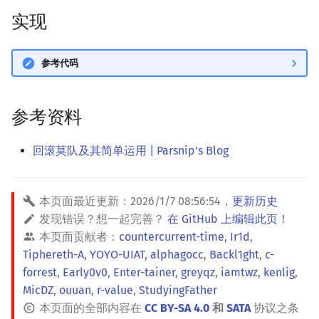
实现
参考代码
参考资料
回滚莫队及其简单运用 | Parsnip's Blog
本页面最近更新：
2026/1/7 08:56:54
，
更新历史
发现错误？想一起完善？
在 GitHub 上编辑此页！
本页面贡献者：
countercurrent-time
,
Ir1d
,
Tiphereth-A
,
YOYO-UIAT
,
alphagocc
,
Backl1ght
,
c-
forrest
,
Early0v0
,
Enter-tainer
,
greyqz
,
iamtwz
,
kenlig
,
MicDZ
,
ouuan
,
r-value
,
StudyingFather
本页面的全部内容在
CC BY-SA 4.0
和
SATA
协议之条