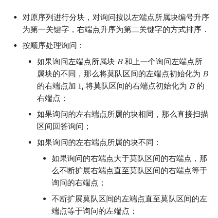
回文树
概率论
可持久化数据结构
欧拉图
二次剩余
对原序列进行分块，对询问按以左端点所属块编号升序
为第一关键字，右端点升序为第二关键字的方式排序．
序列自动机
博弈论
树套树
哈密顿图
阶 & 原根
按顺序处理询问：
最小表示法
数值算法
K-D Tree
二分图
离散对数
如果询问左端点所属块
和上一个询问左端点所
𝐵
B
属块的不同，那么将莫队区间的左端点初始化为
𝐵
B
Lyndon 分解
序理论
动态树
平面图
高次剩余 & 单位根
的右端点加
, 将莫队区间的右端点初始化为
的
1
𝐵
1
B
右端点；
Main–Lorentz 算法
杨氏矩阵
析合树
弦图
数论分块
如果询问的左右端点所属的块相同，那么直接扫描
区间回答询问；
拟阵
PQ 树
图的着色
狄利克雷卷积
如果询问的左右端点所属的块不同：
Berlekamp–Massey 算法
手指树
网络流
莫比乌斯反演
如果询问的右端点大于莫队区间的右端点，那
么不断扩展右端点直至莫队区间的右端点等于
霍夫曼树
图的匹配
杜教筛
询问的右端点；
不断扩展莫队区间的左端点直至莫队区间的左
Prüfer 序列
Powerful Number 筛
端点等于询问的左端点；