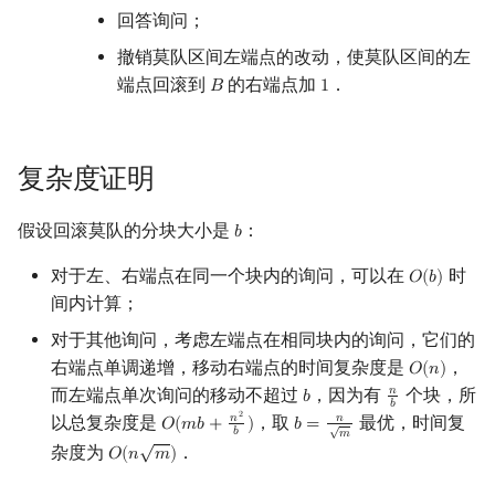
矩阵树定理
Min_25 筛
回答询问；
撤销莫队区间左端点的改动，使莫队区间的左
LGV 引理
洲阁筛
端点回滚到
的右端点加
．
𝐵
1
B
1
最大团搜索算法
类欧几里德算法
复杂度证明
支配树
Meissel–Lehmer 算法
假设回滚莫队的分块大小是
：
𝑏
图上随机游走
b
连分数
对于左、右端点在同一个块内的询问，可以在
时
𝑂
(
𝑏
)
O
(
b
)
Stern–Brocot 树与 Farey
间内计算；
对于其他询问，考虑左端点在相同块内的询问，它们的
二次域
右端点单调递增，移动右端点的时间复杂度是
，
𝑂
(
𝑛
)
O
(
n
)
而左端点单次询问的移动不超过
，因为有
个块，所
𝑛
Pell 方程
𝑏
b
n
b
𝑏
2
以总复杂度是
，取
最优，时间复
𝑛
𝑛
𝑂
(
𝑚
𝑏
+
)
𝑏
=
O
(
m
b
+
n
2
b
)
b
=
n
m
√
𝑏
𝑚
√
杂度为
．
𝑂
(
𝑛
𝑚
)
O
(
n
m
)