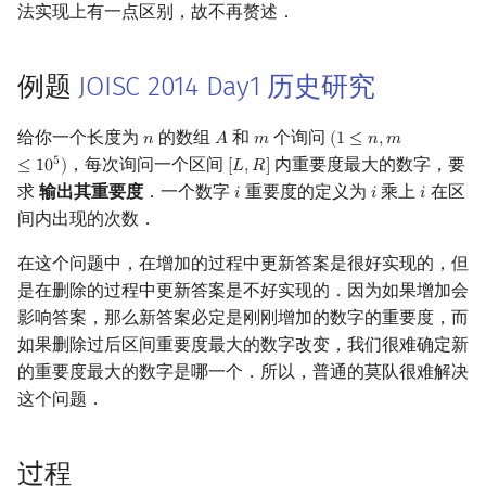
法实现上有一点区别，故不再赘述．
镜像站列表
Special Judge
Java 速成
前缀和 & 差分
IDA*
状压 DP
Boyer–Moore 算法
置换和排列
块状数据结构
拓扑排序
扫描线
Dev-C++
文件操作
Lambda 表达式
归并排序
裴蜀定理 & 一次不定方程
多项式多点求值|快速插值
贝尔数
线性基
AVL 树
虚树
例题
JOISC 2014 Day1 历史研究
致谢
Testlib
Java 进阶
二分
回溯法
数位 DP
Z 函数（扩展 KMP）
弧度制与坐标系
单调栈
最短路问题
旋转卡壳
CLion
pb_ds
堆排序
费马小定理 & 欧拉定理
多项式初等函数
伯努利数
线性映射
红黑树
树分治
给你一个长度为
的数组
和
个询问
Polygon
倍增
Dancing Links
插头 DP
AC 自动机
复数
单调队列
生成树问题
半平面交
Geany
编译优化
桶排序
模逆元
常系数齐次线性递推
Entringer Number
特征多项式
左偏红黑树
动态树分治
𝑛
𝐴
𝑚
(
1
≤
𝑛
,
𝑚
n
A
m
(
1
≤
n
,
m
≤
10
5
)
，每次询问一个区间
内重要度最大的数字，要
5
≤
1
0
)
[
𝐿
,
𝑅
]
[
L
,
R
]
求
输出其重要度
．一个数字
重要度的定义为
乘上
在区
OJ 工具
构造
Alpha–Beta 剪枝
计数 DP
后缀数组 (SA)
数论
ST 表
斯坦纳树
平面最近点对
Xcode
希尔排序
线性同余方程
多项式平移|连续点值平移
Eulerian Number
对角化
AA 树
AHU 算法
𝑖
𝑖
𝑖
i
i
i
间内出现的次数．
LaTeX 入门
优化
动态 DP
后缀自动机 (SAM)
多项式与生成函数
树状数组
拆点
随机增量法
GUIDE
锦标赛排序
中国剩余定理
符号化方法
分拆数
Jordan标准型
树哈希
在这个问题中，在增加的过程中更新答案是很好实现的，但
是在删除的过程中更新答案是不好实现的．因为如果增加会
Git
概率 DP
后缀平衡树
组合数学
线段树
连通性相关
反演变换
Sublime Text
Tim 排序
升幂引理
Lagrange 反演
范德蒙德卷积
树上随机游走
影响答案，那么新答案必定是刚刚增加的数字的重要度，而
如果删除过后区间重要度最大的数字改变，我们很难确定新
DP 套 DP
广义后缀自动机
线性代数
划分树
环计数问题
计算几何杂项
CP Editor
排序相关 STL
阶乘取模
形式幂级数复合|复合逆
Pólya 计数
的重要度最大的数字是哪一个．所以，普通的莫队很难解决
这个问题．
DP 优化
后缀树
线性规划
二叉搜索树 & 平衡树
最小环
Code::Blocks
排序应用
卢卡斯定理
普通生成函数
图论计数
其它 DP 方法
Manacher
抽象代数
跳表
2-SAT
同余方程
指数生成函数
过程