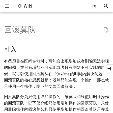
OI Wiki
键
入
回滚莫队
Getting Started
比赛相关简介
工具软件简介
语言基础简介
算法基础简介
搜索部分简介
动态规划部分简介
字符串部分简介
数学部分简介
数据结构部分简介
图论部分简介
计算几何部分简介
引入
随机函数
RMQ
OI 赛事与赛制
题型概述
读入、输出优化
Vim
评测工具简介
Testlib 简介
Hello, World!
C++ 标准库简介
类
复杂度简介
排序简介
DP 优化简介
后缀数组简介
数字系统简介
数论基础
多项式与生成函数简介
排列组合
线性代数简介
线性规划基础
基本概念
基本概念
博弈论简介
插值
并查集
堆简介
分块思想
线段树基础
二叉搜索树 & 平衡树
可持久化数据结构简介
线段树套线段树
Link Cut Tree
树基础
最短路
最小生成树
强连通分量
网络流简介
图匹配
以
开
关于本项目
赛事
代码编辑工具
C++ 基础
复杂度
DFS（搜索）
动态规划基础
字符串基础
布尔代数
栈
图论相关概念
二维计算几何基础
例题 JOISC 2014 Day1 历史研
随机化技巧
并查集应用
ICPC/CCPC 赛事与赛制
交互题
分段打表
Emacs
Arbiter
通用
C++ 语法基础
STL 容器
命名空间
均摊复杂度
选择排序
单调队列/单调栈优化
最优原地后缀排序算法
进位制
模算术简介
代数基本定理
抽屉原理
向量
单纯形法
群论
条件概率与独立性
公平组合游戏
数值积分
并查集复杂度
二叉堆
块状数组
线段树合并 & 分裂
Treap
可持久化线段树
平衡树套线段树
全局平衡二叉树
树的直径
差分约束
最小树形图
双连通分量
最大流
二分图最大匹配
引入
究
始
如何参与
题型
评测工具
C++ 标准库
枚举
BFS（搜索）
记忆化搜索
标准库
数字系统
队列
图的存储
三维计算几何基础
爬山算法
括号序列
常见错误
VS Code
Cena
Generator
变量
STL 算法
值类别
冒泡排序
斜率优化
平衡三进制
素数
快速傅里叶变换
容斥原理
内积和外积
环论
随机变量
零和游戏
高斯消元
配对堆
块状链表
李超线段树
Splay 树
可持久化块状数组
线段树套平衡树
Euler Tour Tree
树的中心
k 短路
最小直径生成树
割点和桥
最小割
二分图最大权匹配
有些题目在区间转移时，可能会出现增加或者删除无法实现
搜
过程
的问题．在只有增加不可实现或者只有删除不可实现的时
OI Wiki 不是什么
学习路线
命令行
C++ 进阶
模拟
双向搜索
背包 DP
字符串匹配
位操作
链表
DFS（图论）
距离
模拟退火
线段树与离线询问
常见技巧
Atom
CCR Plus
Validator
运算
bitset
重载运算符
插入排序
四边形不等式优化
格雷码
最大公约数
快速数论变换
斐波那契数列
矩阵
域论
随机变量的数字特征
非公平组合游戏
牛顿迭代法
左偏树
树分块
猫树
WBLT
可持久化平衡树
树状数组套权值线段树
Top Tree
树的重心
同余最短路
圆方树
费用流
一般图最大匹配
√
索
候，就可以使用回滚莫队在
的时间内解决问题．
𝑂
(
𝑛
𝑚
)
O
(
n
m
)
复杂度证明
回滚莫队的核心思想就是：既然只能实现一个操作，那么就
格式手册
学习资源
命令行编译与调试
C++ 与其他常用语言的区别
递归 & 分治
启发式搜索
区间 DP
字符串哈希
二进制集合操作
哈希表
BFS（图论）
Pick 定理
Eclipse
Lemon
Interactor
流程控制语句
string
引用
计数排序
Slope Trick 优化
欧拉函数
快速沃尔什变换
错位排列
初等变换
Schreier–Sims 算法
概率不等式
Sqrt Tree
区间最值操作 & 区间历史
替罪羊树
可持久化字典树
分块套树状数组
最近公共祖先
点/边连通度
上下界网络流
一般图最大权匹配
只使用一个操作，剩下的交给回滚解决．
实现
值
数学符号表
技巧
编译器
Pascal 转 C++ 急救
贪心
A*
DAG 上的 DP
字典树 (Trie)
高精度计算
并查集
树上问题
三角剖分
Notepad++
Checker
高级数据类型
pair
常量
基数排序
WQS 二分
筛法
Chirp Z 变换
卡特兰数
行列式
笛卡尔树
可持久化可并堆
树链剖分
Stoer–Wagner 算法
稳定匹配
回滚莫队分为只使用增加操作的回滚莫队和只使用删除操作
参考资料
Kinetic Tournament Tree
的回滚莫队．以下仅介绍只使用增加操作的回滚莫队，只使
F.A.Q.
出题
WSL (Windows 10)
Python 速成
排序
迭代加深搜索
树形 DP
前缀函数与 KMP 算法
快速幂
堆
有向无环图
凸包
Kate
函数
新版 C++ 特性
快速排序
状态设计优化
分解质因数
多项式牛顿迭代
斯特林数
线性空间
Size Balanced Tree
树上启发式合并
用删除操作的回滚莫队和只使用增加操作的回滚莫队只在算