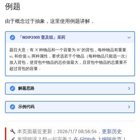
例题
镜像站列表
Special Judge
Java 速成
前缀和 & 差分
状压 DP
Boyer–Moore 算法
置换和排列
块状数据结构
拓扑排序
扫描线
有限状态自动机
Dev-C++
文件操作
Lambda 表达式
归并排序
裴蜀定理 & 一次不定方程
多项式多点求值|快速插值
贝尔数
线性基
AVL 树
虚树
由于概念过于抽象，这里使用例题讲解．
致谢
Testlib
Java 进阶
二分
数位 DP
Z 函数（扩展 KMP）
弧度制与坐标系
单调栈
最短路问题
旋转卡壳
计算理论基础
CLion
pb_ds
堆排序
费马小定理 & 欧拉定理
多项式初等函数
伯努利数
线性映射
红黑树
树分治
「NOIP2005 普及组」采药
Polygon
倍增
插头 DP
AC 自动机
复数
单调队列
生成树问题
半平面交
字节顺序
Geany
编译优化
桶排序
模逆元
常系数齐次线性递推
Entringer Number
特征多项式
左偏红黑树
动态树分治
题目大意：有
种物品和一个容量为
的背包，每种物品有重量
𝑁
𝑊
N
W
OJ 工具
构造
计数 DP
后缀数组 (SA)
数论
ST 表
斯坦纳树
平面最近点对
约瑟夫问题
Xcode
希尔排序
线性同余方程
多项式平移|连续点值平移
Eulerian Number
对角化
AA 树
AHU 算法
和价值
两种属性，要求选若干个物品（每种物品只能选一次）
𝑤
𝑣
w
i
v
i
𝑖
𝑖
放入背包，使背包中物品的总价值最大，且背包中物品的总重量不
超过背包的容量．
LaTeX 入门
动态 DP
后缀自动机 (SAM)
多项式与生成函数
树状数组
拆点
随机增量法
表达式求值
GUIDE
锦标赛排序
中国剩余定理
符号化方法
分拆数
Jordan标准型
树哈希
Git
概率 DP
后缀平衡树
组合数学
线段树
连通性相关
反演变换
在一台机器上规划任务
Sublime Text
Tim 排序
升幂引理
Lagrange 反演
范德蒙德卷积
树上随机游走
解题思路
DP 套 DP
广义后缀自动机
线性代数
划分树
环计数问题
计算几何杂项
主元素问题
CP Editor
排序相关 STL
阶乘取模
形式幂级数复合|复合逆
Pólya 计数
示例代码
DP 优化
后缀树
线性规划
二叉搜索树 & 平衡树
最小环
Garsia–Wachs 算法
Code::Blocks
排序应用
卢卡斯定理
普通生成函数
图论计数
本页面最近更新：
2026/1/7 08:56:54
，
更新历史
其它 DP 方法
Manacher
抽象代数
跳表
2-SAT
15-puzzle
同余方程
指数生成函数
发现错误？想一起完善？
在 GitHub 上编辑此页！