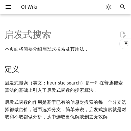
OI Wiki
键
入
启发式搜索
Getting Started
比赛相关简介
工具软件简介
语言基础简介
算法基础简介
定义
动态规划部分简介
字符串部分简介
数学部分简介
数据结构部分简介
图论部分简介
计算几何部分简介
杂项简介
RMQ
OI 赛事与赛制
题型概述
读入、输出优化
Vim
评测工具简介
Testlib 简介
Hello, World!
C++ 标准库简介
类
复杂度简介
排序简介
DP 优化简介
后缀数组简介
数字系统简介
数论基础
多项式与生成函数简介
排列组合
线性代数简介
线性规划基础
基本概念
基本概念
博弈论简介
插值
并查集
堆简介
分块思想
线段树基础
二叉搜索树 & 平衡树
可持久化数据结构简介
线段树套线段树
Link Cut Tree
树基础
最短路
最小生成树
强连通分量
网络流简介
图匹配
离线算法简介
随机函数
以
本页面将简要介绍启发式搜索及其用法．
开
关于本项目
赛事
代码编辑工具
C++ 基础
复杂度
例题
动态规划基础
字符串基础
布尔代数
栈
图论相关概念
二维计算几何基础
离散化
并查集应用
ICPC/CCPC 赛事与赛制
交互题
分段打表
Emacs
Arbiter
通用
C++ 语法基础
STL 容器
命名空间
均摊复杂度
选择排序
单调队列/单调栈优化
最优原地后缀排序算法
进位制
模算术简介
代数基本定理
抽屉原理
向量
单纯形法
群论
条件概率与独立性
公平组合游戏
数值积分
并查集复杂度
二叉堆
块状数组
线段树合并 & 分裂
Treap
可持久化线段树
平衡树套线段树
全局平衡二叉树
树的直径
差分约束
最小树形图
双连通分量
最大流
二分图最大匹配
CDQ 分治
随机化技巧
始
定义
如何参与
题型
评测工具
C++ 标准库
枚举
记忆化搜索
标准库
数字系统
队列
图的存储
三维计算几何基础
双指针
括号序列
常见错误
VS Code
Cena
Generator
变量
STL 算法
值类别
冒泡排序
斜率优化
平衡三进制
素数
快速傅里叶变换
容斥原理
内积和外积
环论
随机变量
零和游戏
高斯消元
配对堆
块状链表
李超线段树
Splay 树
可持久化块状数组
线段树套平衡树
Euler Tour Tree
树的中心
k 短路
最小直径生成树
割点和桥
最小割
二分图最大权匹配
整体二分
爬山算法
搜
OI Wiki 不是什么
学习路线
命令行
C++ 进阶
模拟
背包 DP
字符串匹配
位操作
链表
DFS（图论）
距离
离线算法
线段树与离线询问
常见技巧
Atom
CCR Plus
Validator
运算
bitset
重载运算符
插入排序
四边形不等式优化
格雷码
最大公约数
快速数论变换
斐波那契数列
矩阵
域论
随机变量的数字特征
非公平组合游戏
牛顿迭代法
左偏树
树分块
猫树
WBLT
可持久化平衡树
树状数组套权值线段树
Top Tree
树的重心
同余最短路
圆方树
费用流
一般图最大匹配
莫队算法
模拟退火
索
启发式搜索（英文：heuristic search）是一种在普通搜索
算法的基础上引入了启发式函数的搜索算法．
格式手册
学习资源
命令行编译与调试
C++ 与其他常用语言的区别
递归 & 分治
区间 DP
字符串哈希
二进制集合操作
哈希表
BFS（图论）
Pick 定理
分数规划
Eclipse
Lemon
Interactor
流程控制语句
string
引用
计数排序
Slope Trick 优化
欧拉函数
快速沃尔什变换
错位排列
初等变换
Schreier–Sims 算法
概率不等式
Sqrt Tree
区间最值操作 & 区间历史
替罪羊树
可持久化字典树
分块套树状数组
最近公共祖先
点/边连通度
上下界网络流
一般图最大权匹配
启发式函数的作用是基于已有的信息对搜索的每一个分支选
值
择都做估价，进而选择分支．简单来说，启发式搜索就是对
数学符号表
技巧
编译器
Pascal 转 C++ 急救
贪心
DAG 上的 DP
字典树 (Trie)
高精度计算
并查集
树上问题
三角剖分
随机化
Notepad++
Checker
高级数据类型
pair
常量
基数排序
WQS 二分
筛法
Chirp Z 变换
卡特兰数
行列式
笛卡尔树
可持久化可并堆
树链剖分
Stoer–Wagner 算法
稳定匹配
取和不取都做分析，从中选取更优解或删去无效解．
Kinetic Tournament Tree
F.A.Q.
出题
WSL (Windows 10)
Python 速成
排序
树形 DP
前缀函数与 KMP 算法
快速幂
堆
有向无环图
凸包
悬线法
Kate
函数
新版 C++ 特性
快速排序
状态设计优化
分解质因数
多项式牛顿迭代
斯特林数
线性空间
Size Balanced Tree
树上启发式合并